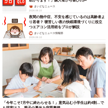
助かります！」購入者から喜びの声
中で生きる人たちの人間模様を薄めることなく濃く描き、
まいどなニュース
リズムや展開、季節のロケーション撮影にも力を入れて外
2026.08.10
夜間の熱中症、不安を感じているのは高齢者よ
と中の対比を強調しました」
り若者？ 寝苦しい夜の快眠環境づくりに役立
つエアコン活用術をプロが解説
まいどなニュース情報部
2026.08.10
5/5
高島礼子と共演する倉野尾成美
「今年こそ7月中に終わらせる！」意気込む小学生は約4割…で
も現実は？ 親子の夏休み宿題事情