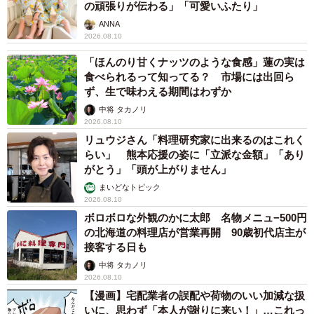
の頑張りが伝わる」「可愛いふたり」
ANNA
2026.08.10
「ほんのり甘くナッツのような食感」蓮の実は
食べられるって知ってる？ 市場には出回ら
ず、生で味わえる期間はわずか
中将 タカノリ
2026.08.10
リュウジさん「料理研究家に出来るのはこれく
らい」 熊本応援の姿に「立派な金額」「あり
がとう」「頭が上がりません」
まいどなトピック
2026.08.10
ボロボロな外観のかに太郎 名物メニュ−500円
の北海道の料理店が営業再開 90歳初代店主が
接客する日も
中将 タカノリ
2026.08.10
【漫画】宅配業者の誤配や荷物のいい加減な扱
いに、思わず「本人が謝りに来い！」…これっ