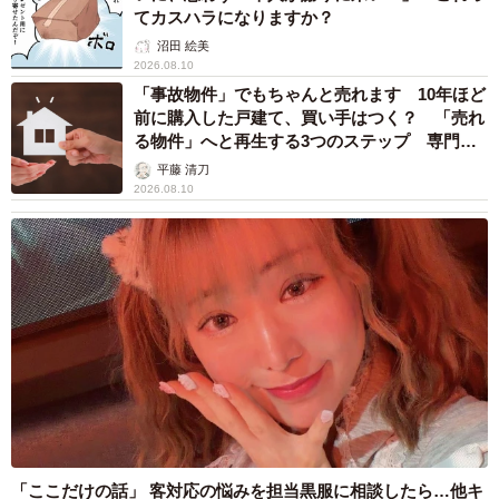
てカスハラになりますか？
沼田 絵美
2026.08.10
「事故物件」でもちゃんと売れます 10年ほど
前に購入した戸建て、買い手はつく？ 「売れ
る物件」へと再生する3つのステップ 専門家
が解説
平藤 清刀
2026.08.10
「ここだけの話」 客対応の悩みを担当黒服に相談したら…他キ