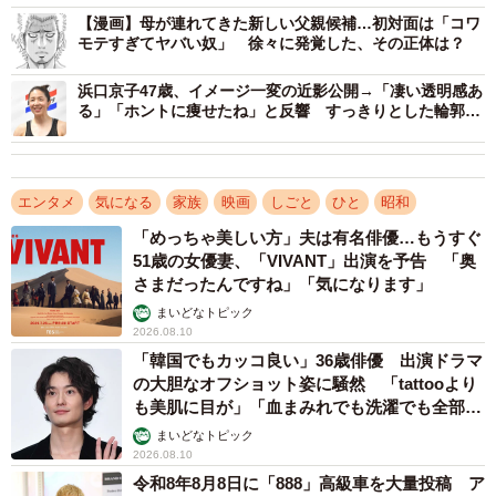
きたいという使命感が日に日に強くなっています」
【漫画】母が連れてきた新しい父親候補…初対面は「コワ
モテすぎてヤバい奴」 徐々に発覚した、その正体は？
映画化のきっかけは、初演を観劇した友人で俳優の高嶋政
浜口京子47歳、イメージ一変の近影公開→「凄い透明感あ
伸。石ノ森章太郎の同名漫画を原作としたドラマシリーズ
る」「ホントに痩せたね」と反響 すっきりとした輪郭に
「どうやって痩せたの」
『HOTEL』で共演して以来の仲だ。
エンタメ
気になる
家族
映画
しごと
ひと
昭和
「めっちゃ美しい方」夫は有名俳優…もうすぐ
51歳の女優妻、「VIVANT」出演を予告 「奥
さまだったんですね」「気になります」
まいどなトピック
2026.08.10
「韓国でもカッコ良い」36歳俳優 出演ドラマ
の大胆なオフショット姿に騒然 「tattooより
も美肌に目が」「血まみれでも洗濯でも全部か
っこいい」
まいどなトピック
2026.08.10
3/5
令和8年8月8日に「888」高級車を大量投稿 ア