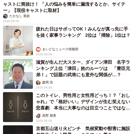
ャストに筒抜け！ 「人の悩みを簡単に漏洩するとか、サイテ
ー」【現役キャストに取材】
たかなし 亜妖
2026.08.09
疲れた日はサボってOK！みんなが真っ先に手
を抜く家事ランキング 2位は「掃除」1位は？
まいどなニュース情報部
2026.08.09
滋賀が生んだ大スター、ダイアン津田 名字ラ
ンキング上位「津田」姓のルーツは 「豊臣兄
弟！」で話題の武将にも意外な関係が…？
森岡 浩
2026.08.09
このトイレ、男性用と女性用どっち！？「おし
ゃれ」で「格好いい」デザインが生む笑えない
悲喜劇 本当に大事なのは目立つことではな
く…
高野 朋美
2026.08.09
京都五山送り火ピンチ 気候変動や獣害に施設