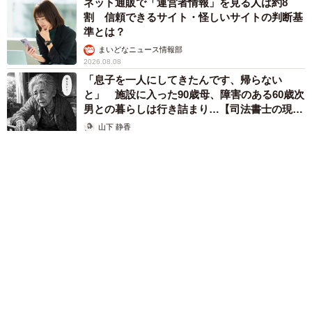
ネット通販で「運営者情報」を見る人は約8
割 信頼できるサイト・怪しいサイトの判断基
準とは？
まいどなニュース情報部
2026.08.08
「息子を一人にしてきたんです、帰らない
と」 施設に入った90歳母、障害のある60歳次
男との暮らしは行き詰まり…【司法書士の現場
から】
山下 静香
2026.08.08