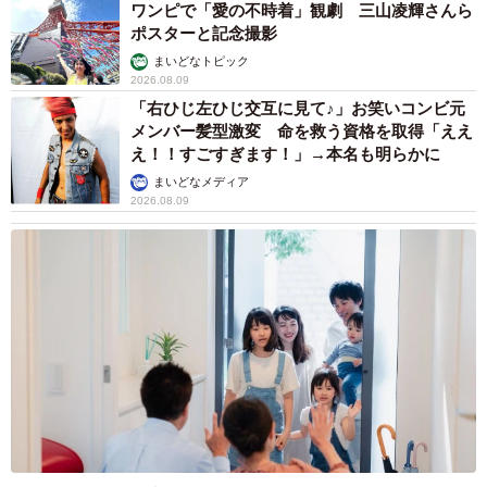
ワンピで「愛の不時着」観劇 三山凌輝さんら
ポスターと記念撮影
まいどなトピック
2026.08.09
「右ひじ左ひじ交互に見て♪」お笑いコンビ元
メンバー髪型激変 命を救う資格を取得「ええ
え！！すごすぎます！」→本名も明らかに
まいどなメディア
2026.08.09