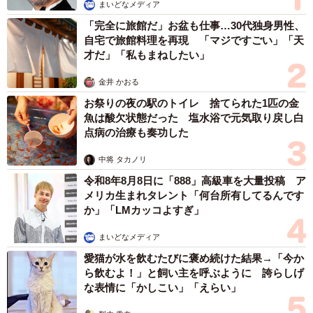
は信用しているので、劇場公開の際にはぜひ観てもらって
まいどなメディア
感想を教えてもらいたいです」
「完全に旅館だ」お盆も仕事…30代独身男性、
自宅で旅館料理を再現 「マジですごい」「天
才だ」「私もまねしたい」
金井 かおる
お祭りの夜の駅のトイレ 捨てられた1匹の金
魚は酸欠状態だった 塩水浴で元気取り戻し白
点病の治療も奏功した
中将 タカノリ
令和8年8月8日に「888」高級車を大量投稿 ア
メリカ生まれタレント「何台所有してるんです
か」「LMカッコよすぎ」
4/5
まいどなメディア
愛猫が水を飲むたびに褒め続けた結果→「今か
終戦80周年平和記念作品『ハオト』
ら飲むよ！」と飼い主を呼ぶように 誇らしげ
な表情に「かしこい」「えらい」
親友・高嶋からの「映画にした方がいい」は正解だった。
丈監督は手応えを込めて言う。