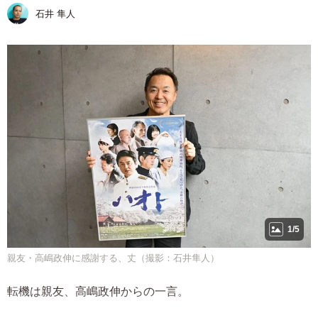
石井 隼人
1/5
親友・高嶋政伸に感謝する、丈（撮影：石井隼人）
転機は親友、高嶋政伸からの一言。