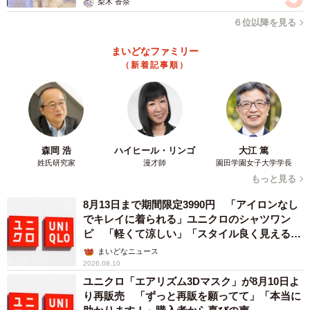
梨木 香奈
６位以降を見る
「カット割り、クローズアップ、場面転換など映像メディ
まいどなファミリー
アだからこその利点が映画版には沢山あって、作者である
（新着記事順）
自分がこの物語を通して何を訴えて伝えたいのかがより明
確になりました。映像の場合はセリフだけではなく、表情
や目の動き、小道具でも意図を表すことが出来るので、舞
台版よりも深く描けている実感があります」
森岡 浩
ハイヒール・リンゴ
大江 篤
姓氏研究家
漫才師
園田学園女子大学学長
映画化に際しては幅広い層に訴えるため、エンタメ色をよ
もっと見る
り押し出した構成にしたが、手を加えなかったものが一つ
8月13日まで期間限定3990円 「アイロンなし
だけある。
でキレイに着られる」ユニクロのシャツワン
ピ 「軽くて涼しい」「スタイル良く見える」
「それは、戦争の狂気です。物語の舞台となる精神病院の
の声
まいどなニュース
中と外、果たしてどちらが正常なのか？塀の外の人たちか
2026.08.10
ユニクロ「エアリズム3Dマスク」が8月10日よ
ら『おかしい』と言われている中の人たちこそ、実はまと
り再販売 「ずっと再販を願ってて」「本当に
もで平和的で幸せなのではないかと。外で生きる人たちと