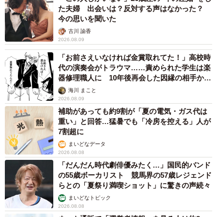
た夫婦 出会いは？反対する声はなかった？
今の思いを聞いた
古川 諭香
2026.08.09
「お前さえいなければ金賞取れてた！」高校時
代の演奏会がトラウマ……責められた学生は楽
器修理職人に 10年後再会した因縁の相手から
思わぬ申し出【漫画】
海川 まこと
2026.08.09
補助があっても約9割が「夏の電気・ガス代は
重い」と回答…猛暑でも「冷房を控える」人が
7割超に
まいどなデータ
2026.08.08
「だんだん時代劇俳優みたく…」国民的バンド
の55歳ボーカリスト 競馬界の57歳レジェンド
らとの「夏祭り満喫ショット」に驚きの声続々
まいどなトピック
2026.08.08