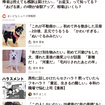
帰省は控えても感謝は届けたい…「お盆玉」って知ってる？
「あげる派」の4割が金額アップ、相場はいくら？
まいどなニュース情報部
2026.08.09
「これが不動柴か…」初めて外を散歩した豆柴
→2分後、足元でうるうる 「かわいすぎる」
「ぬいぐるみみたい」
梨木 香奈
2026.08.09
「体だけ別生物みたい」初めて川遊びをした
犬、濡れた直後の激変ぶりが話題 「新種
だ！」「河童だ」「毛刈りされたあとの羊」
梨木 香奈
2026.08.09
異性に話しかけたらセクハラ？ 黙っていたら
フキハラ？ 「最近、生きるの難しい」令和の
職場で悩む上司【漫画】
海川 まこと
2026.08.09
「この人しかいない」26歳差の“年の差婚”をし