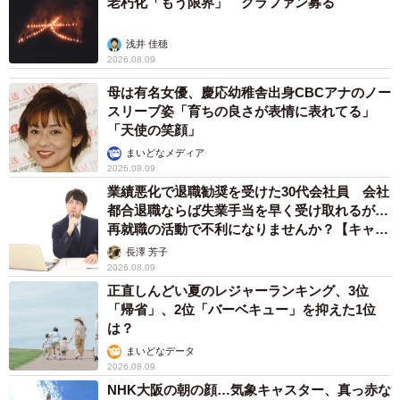
老朽化「もう限界」 クラファン募る
浅井 佳穂
2026.08.09
母は有名女優、慶応幼稚舎出身CBCアナのノー
スリーブ姿「育ちの良さが表情に表れてる」
「天使の笑顔」
まいどなメディア
2026.08.09
業績悪化で退職勧奨を受けた30代会社員 会社
都合退職ならば失業手当を早く受け取れるが…
再就職の活動で不利になりませんか？【キャリ
アカウンセラーが解説】
長澤 芳子
2026.08.09
正直しんどい夏のレジャーランキング、3位
「帰省」、2位「バーベキュー」を抑えた1位
は？
まいどなデータ
2026.08.09
NHK大阪の朝の顔…気象キャスター、真っ赤な