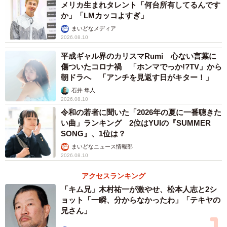
メリカ生まれタレント「何台所有してるんです
終戦80周年平和記念作品『ハオト』
か」「LMカッコよすぎ」
まいどなメディア
「2005年の初演を観に来てくれた政伸君が『丈さん、これ
2026.08.10
映画にした方がいいよ！』と言ったんです。彼は元々映画
平成ギャル界のカリスマRumi 心ない言葉に
監督志望で学生時代に自主映画をたくさん撮っていた男。
傷ついたコロナ禍 「ホンマでっか!?TV」から
そんな政伸君が太鼓判を押すわけですから。正直、それを
朝ドラへ 「アンチを見返す日がキター！」
言われるまで映画にするなんて想像すらしていませんでし
石井 隼人
2026.08.10
た」
令和の若者に聞いた「2026年の夏に一番聴きた
い曲」ランキング 2位はYUIの『SUMMER
親友にも観て欲しい
SONG』、1位は？
そこから構想20年。原田龍二、高島礼子、片岡鶴太郎、長
まいどなニュース情報部
2026.08.10
谷川朝晴らベテラン勢を揃えて完成させた。
アクセスランキング
「政伸君に映画化の話はしたのか？いえ、していません。
「キム兄」木村祐一が激やせ、松本人志と2シ
ョット「一瞬、分からなかったわ」「テキヤの
計画を話したら『俺が監督をするよ！』と言い出しそうだ
兄さん」
から。…というのは冗談ですが、親友であるし彼の審美眼