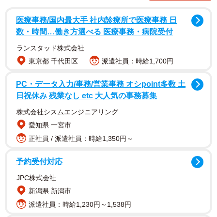
医療事務/国内最大手 社内診療所で医療事務 日
数・時間…働き方選べる 医療事務・病院受付
ランスタッド株式会社
東京都 千代田区
派遣社員：時給1,700円
PC・データ入力/事務/営業事務 オシpoint多数 土
日祝休み 残業なし etc 大人気の事務募集
株式会社シスムエンジニアリング
2/5
愛知県 一宮市
終戦80周年平和記念作品『ハオト』
正社員 / 派遣社員：時給1,350円～
予約受付対応
JPC株式会社
新潟県 新潟市
派遣社員：時給1,230円～1,538円