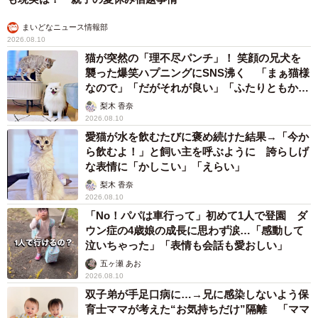
まいどなニュース情報部
2026.08.10
猫が突然の「理不尽パンチ」！ 笑顔の兄犬を
襲った爆笑ハプニングにSNS沸く 「まぁ猫様
なので」「だがそれが良い」「ふたりともかわ
いいね」
梨木 香奈
2026.08.10
愛猫が水を飲むたびに褒め続けた結果→「今か
ら飲むよ！」と飼い主を呼ぶように 誇らしげ
な表情に「かしこい」「えらい」
梨木 香奈
2026.08.10
「No！パパは車行って」初めて1人で登園 ダ
ウン症の4歳娘の成長に思わず涙…「感動して
泣いちゃった」「表情も会話も愛おしい」
五ヶ瀬 あお
2026.08.10
双子弟が手足口病に…→兄に感染しないよう保
育士ママが考えた“お気持ちだけ”隔離 「ママ