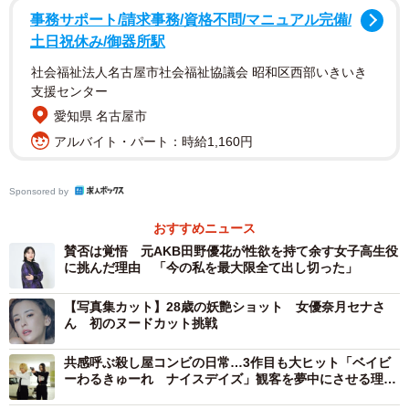
事務サポート/請求事務/資格不問/マニュアル完備/
土日祝休み/御器所駅
社会福祉法人名古屋市社会福祉協議会 昭和区西部いきいき
支援センター
愛知県 名古屋市
『HOTEL』共演からの仲
アルバイト・パート：時給1,160円
下北沢の本多劇場で初演したのが2005年。好評を受けて
Sponsored by
2015年には全国で再演を行った。
おすすめニュース
「戦争をテーマにした物語を描かなければという気持ちは
賛否は覚悟 元AKB田野優花が性欲を持て余す女子高生役
に挑んだ理由 「今の私を最大限全て出し切った」
昔からあって、本作のベースとなる舞台版を2005年に初演
し、2015年に全国ツアーに出て再演しました。初演当時も
【写真集カット】28歳の妖艶ショット 女優奈月セナさ
そうでしたが、いつの時代も世界のどこかでは必ず戦争が
ん 初のヌードカット挑戦
あって、2025年はそれが一層大きくなっている。『ハオ
共感呼ぶ殺し屋コンビの日常…3作目も大ヒット「ベイビ
ト』を多くの方々に発信して、それぞれの心に戦争という
ーわるきゅーれ ナイスデイズ」観客を夢中にさせる理由
は？阪元裕吾監督に聞いた
のは倫理観をおかしくするということを留めおいていただ