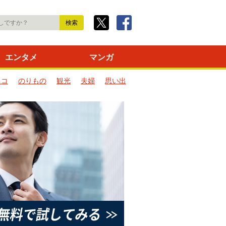
エンタメ
マンガ
ネコ
のりもの
観光
夫婦
思い出