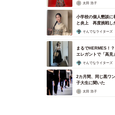
太田 浩子
小学校の個人懇談に
と炎上 再度挑戦し
そんでなライターズ
まるでHERMES！
エレガントで「高見
そんでなライターズ
2カ月間、同じ黒ワ
子大生に聞いた
太田 浩子