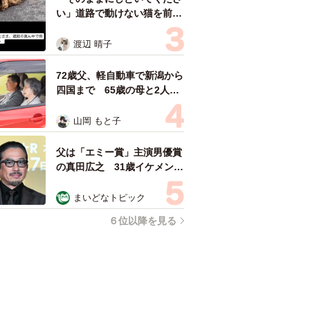
い」道路で動けない猫を前に
返された一言… 懸命に生き
ようとした4日間 「命の重
渡辺 晴子
さはみんな同じ」保護団体代
表の訴え
72歳父、軽自動車で新潟から
四国まで 65歳の母と2人で
3泊4日の旅 パーキングの休
憩まで分刻み… 「大学生で
山岡 もと子
も組まねえよ！」
父は「エミー賞」主演男優賞
の真田広之 31歳イケメン俳
優が長髪ヒゲのワイルド近影
「ガチヒロさんそっくり」
まいどなトピック
「新たな一面もステキ」
６位以降を見る