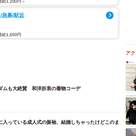
給1,200円～
/急募/駅近
給1,650円
アク
ダムも大絶賛 和洋折衷の着物コーデ
に入っている成人式の振袖、結婚しちゃったけどこのま