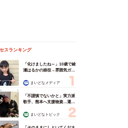
セスランキング
「化けましたね～」10歳で綾
瀬はるかの娘役→雰囲気ガラ
リの18歳に成長 「メイクで
雰囲気が」「宝塚に入れそ
まいどなメディア
う」
「不謹慎でないかと」実力派
歌手、熊本へ支援物資…運搬
トラックの車体デザインにた
めらい 「痛いほど伝わる」
まいどなトピック
「行動され立派」
「そのままにしといてくださ