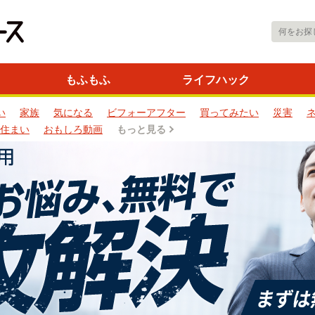
もふもふ
ライフハック
い
家族
気になる
ビフォーアフター
買ってみたい
災害
住まい
おもしろ動画
もっと見る