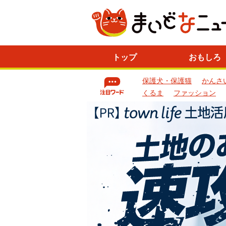
ニ
トップ
おもしろ
ュ
ー
保護犬・保護猫
かんさ
ス
一
くるま
ファッション
覧