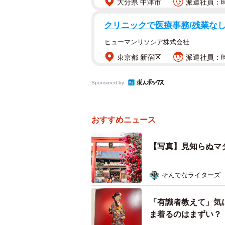
大分県 中津市
派遣社員：時
クリニックで医療事務/残業なし
ヒューマンリソシア株式会社
東京都 新宿区
派遣社員：時
Sponsored by
おすすめニュース
【写真】見知らぬマ
そんでなライターズ
「有識者教えて」気
ま着るのはまずい？