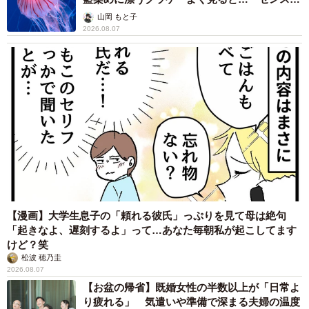
ークやゴブリン。正直、ビジュアル面は一度も恋愛的に魅
ごい」
山岡 もと子
力だと感じたことはありませんでしたね。最初の告白も、2
2026.08.07
回目の告白も、お断りしていました。でも交際するように
なり、今では完全に心を許せる―、そんな存在になってい
ます。出会った当初から比べると、頭頂部の毛量は徐々に
減りつつありました。一方でヒゲは、中学生の頃から生え
ていたそうです。本人はその毛量を長所と捉えて、日常的
に整えるのが趣味になっているみたいです」
【漫画】大学生息子の「頼れる彼氏」っぷりを見て母は絶句
「起きなよ、遅刻するよ」って…あなた毎朝私が起こしてます
けど？笑
松波 穂乃圭
2026.08.07
【お盆の帰省】既婚女性の半数以上が「日常よ
り疲れる」 気遣いや準備で深まる夫婦の温度