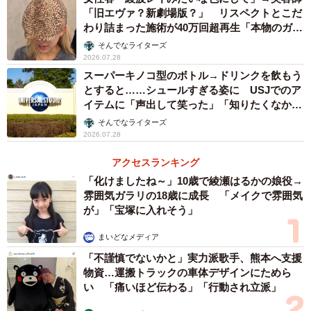
「旧エヴァ？新劇場版？」 リスペクトとこだ
わり詰まった施術が40万回超再生「本物のガチ
勢」
そんでなライターズ
2026.07.28
スーパーキノコ型のボトル→ドリンクを飲もう
とすると……シュールすぎる姿に USJでのア
イテムに「声出して笑った」「知りたくなかっ
た真実」
そんでなライターズ
2026.07.28
アクセスランキング
「化けましたね～」10歳で綾瀬はるかの娘役→
雰囲気ガラリの18歳に成長 「メイクで雰囲気
3/5
が」「宝塚に入れそう」
ゆう也さんの描いたイラスト／秋本ゆう也（xxxakimotoxxx@）さん提供
まいどなメディア
「不謹慎でないかと」実力派歌手、熊本へ支援
物資…運搬トラックの車体デザインにためら
い 「痛いほど伝わる」「行動され立派」