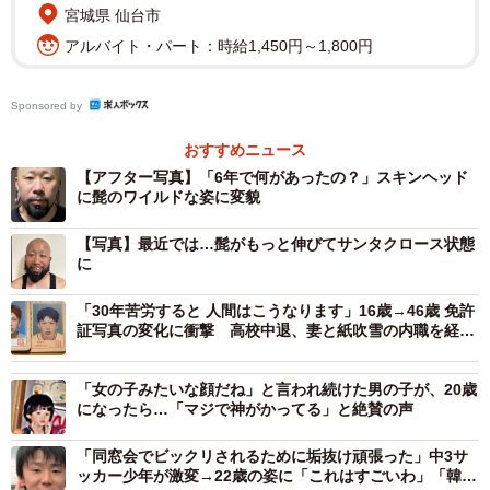
宮城県 仙台市
アルバイト・パート：時給1,450円～1,800円
Sponsored by
2/5
おすすめニュース
【アフター写真】「6年で何があったの？」スキンヘッド
アフター／現在のスキンヘッド姿／Akimoto MINMIさん
に髭のワイルドな姿に変貌
（@akimoto_family）提供
【写真】最近では…髭がもっと伸びてサンタクロース状態
投稿された写真に写っているのは、イラストレーター兼ア
に
ートディレクターとして活動する、秋本ゆう也
「30年苦労すると 人間はこうなります」16歳→46歳 免許
（@xxxakimotoxxx）さん。今回の比較写真を投稿した背景
証写真の変化に衝撃 高校中退、妻と紙吹雪の内職を経
について、妻のMINMIさんはこう話します。
て…「最後の顔が1番カッコいい」20万いいね
「女の子みたいな顔だね」と言われ続けた男の子が、20歳
「私自身がダイエットの経過や美活のビフォーアフター、
になったら…「マジで神がかってる」と絶賛の声
インテリアの比較画像を作るのが趣味なので、今回は夫の
「同窓会でビックリされるために垢抜け頑張った」中3サ
過去と現在を比べてみました。その結果、6年間で見た目の
ッカー少年が激変→22歳の姿に「これはすごいわ」「韓国