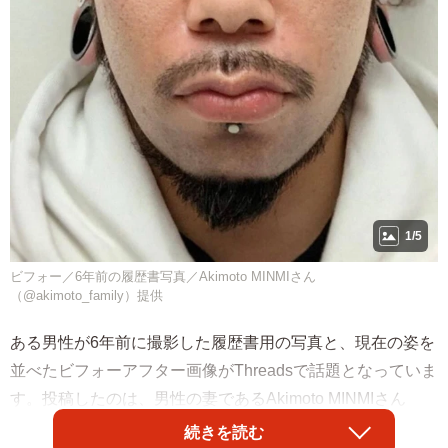
1/5
ビフォー／6年前の履歴書写真／Akimoto MINMIさん
（@akimoto_family）提供
ある男性が6年前に撮影した履歴書用の写真と、現在の姿を
並べたビフォーアフター画像がThreadsで話題となっていま
す。投稿したのは、男性の妻であるAkimoto MINMIさん
（@akimoto_family）。「6年で何があったの」という言葉
続きを読む