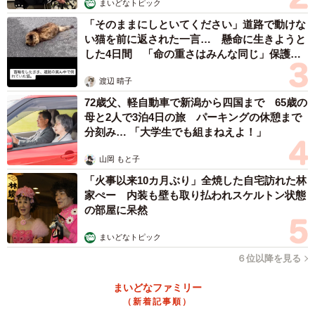
まいどなトピック
「そのままにしといてください」道路で動けな
い猫を前に返された一言… 懸命に生きようと
した4日間 「命の重さはみんな同じ」保護団
体代表の訴え
渡辺 晴子
72歳父、軽自動車で新潟から四国まで 65歳の
母と2人で3泊4日の旅 パーキングの休憩まで
分刻み… 「大学生でも組まねえよ！」
山岡 もと子
「火事以来10カ月ぶり」全焼した自宅訪れた林
家ぺー 内装も壁も取り払われスケルトン状態
の部屋に呆然
まいどなトピック
６位以降を見る
まいどなファミリー
（新着記事順）