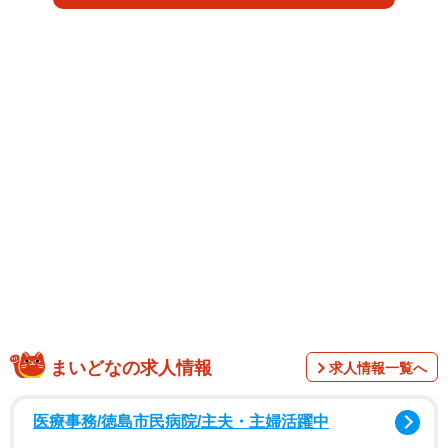
とともに公開されたのは、パーマ姿から一転、眉毛も髪も
なくなったスキンヘッド姿。耳たぶの拡張ピアスも倍くら
いの大きさになっており、驚きの比較写真に「階級が上が
った？」「キャラが完成している」といった声が寄せられ
ました。
まいどなの求人情報
求人情報一覧へ
医療事務/徳島市民病院/主夫・主婦活躍中