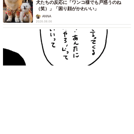
犬たちの反応に「ワンコ様でも戸惑うのね
（笑）」「困り顔がかわいい」
ANNA
2026.08.06
「誰かみたいにならなきゃ」 他人を正解にして生きてきた母
親 自己主張が苦手な娘に教わった大切なこと【漫画】
海川 まこと
2026.08.06
「かわいいストーカーに追われています」甘え