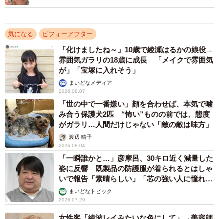
変化が大きいな…と、改めて気付いたんです」
のアイドル」
ビフォーの写真は、6年前に履歴書用として撮影したもの。
気になる
ビフォーアフター
当時から大きめのピアスを着用しており、そのサイズは
「化けましたね～」10歳で綾瀬はるかの娘役→
「ペットボトルの蓋ほど」だったといいます。当時から
雰囲気ガラリの18歳に成長 「メイクで雰囲気
SNSでは、いかつい見た目と本人が描く可愛いイラストと
が」「宝塚に入れそう」
のギャップが話題になっていたそうで、注目される存在だ
まいどなメディア
2026.08.07
ったのだとか。
「世の中で一番嫌い」顔を合わせば、本気で噛
み合う保護犬2匹 “怖い”ものの前では、態度
がガラリ…人間だけじゃない「敵の敵は味方」
渡辺 晴子
2026.08.04
「一瞬誰かと…」彦摩呂、30キロ近く減量した
姿に反響 既製品の防護服が着られるとはしゃ
いで報告「素晴らしい」「芯の強い人に憧れま
す」
まいどなトピック
2026.07.29
女性客「綾波レイみたいな色にして」→美容師