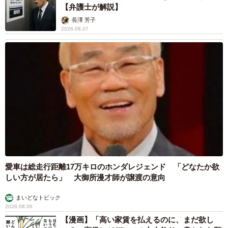
【弁護士が解説】
今回の投稿には多くのコメントが寄せられました。中でも
長澤 芳子
印象に残ったのが「部族で階級が上がった」という声。
2026.08.07
「夫は無類のシルバーアクセサリー好きで、インディアン
に憧れがあり、民族服屋でアルバイトをしていたこともあ
ります。また、現在の職場では『族長』というあだ名で呼
ばれているそうで、このコメントは夫婦ともに納得の表現
でした」
愛車は総走行距離17万キロのホンダレジェンド 「どなたか欲
しい方が居たら」 大御所漫才師が譲渡の意向
まいどなトピック
2026.08.06
【漫画】「高い家賃を払えるのに、まだ欲し