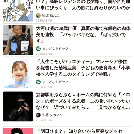
い？」高級レジデンスの七夕飾り、書かれた願
い事にびっくり 人の欲には終わりがないのか
松波 穂乃圭
2026.08.06
大河出演の39歳俳優 真夏の海で赤銅色の肉体
美を連投 「バッキバキだな」「ばり渋いで
す」
まいどなトピック
2026.08.06
「人生こそがバラエティー」 マレーシア移住
を報告した菊地亜美 子どもの教育考え「小学
校へ入学するこのタイミングで挑戦」
まいどなトピック
2026.08.06
京都駅をぶらぶら→ホームの隅に何やら「ドロ
ン」のポーズをする忍者 この暑い中いったい
なぜ？ 近づいてみたら… 「見つかるなんて
未熟」
中将 タカノリ
2026.08.06
「明日ひま？」 知り合いから唐突なメッセー