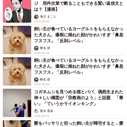
ジ 用件次第で断ることもできる賢い返信文と
は？【漫画】
海川 まこと
2026.08.06
飼い主が食べているヨーグルトをもらえなかっ
た犬さん、爆裂に拗ねた顔がかわいすぎ「鼻息
フスフス」「反則レベル」
椎名 碧
2026.08.06
飼い主が食べているヨーグルトをもらえなかっ
た犬さん、爆裂に拗ねた顔がかわいすぎ「鼻息
フスフス」「反則レベル」
椎名 碧
2026.08.06
コガネムシを見つめる猫とパパ、偶然生まれた
神々しい構図が「宗教画のよう」と話題 「尊
い」「ていうかライオンキング」
梨木 香奈
2026.08.06
髪をバッサリと切った飼い主が帰宅すると→愛