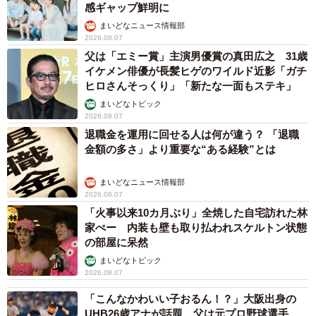
感ギャップ鮮明に
まいどなニュース情報部
2026.08.07
父は「エミー賞」主演男優賞の真田広之 31歳
イケメン俳優が長髪ヒゲのワイルド近影「ガチ
ヒロさんそっくり」「新たな一面もステキ」
まいどなトピック
2026.08.07
退職金を運用に回せる人は何が違う？ 「退職
金額の多さ」より重要な“ある経験”とは
まいどなニュース情報部
2026.08.07
「火事以来10カ月ぶり」全焼した自宅訪れた林
家ぺー 内装も壁も取り払われスケルトン状態
5/5
の部屋に呆然
まいどなトピック
出会った頃のゆう也さん／Akimoto MINMIさん（@akimoto_family）提供
2026.08.07
また特徴的なピアスについては、意図的に拡張したのでは
「こんなかわいい子おるん！？」大阪出身の
UHB26歳アナが話題…父は元プロ野球選手
なく、重みによって自然に広がっていったものだそう。サ