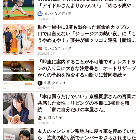
「アイドルさんよりかわいい」「めちゃ爽や
イズが合わなくなるたびに大きいものへ変えていき、現在
か」
まいどなメディア
は市販品では合うものがないため、パイプを自らカットし
2026.08.07
内側に模様を彫って着用してるといいます。
世界一周中に3度も出会った運命的カップル
口では言えない「ジョージアの熱い夜」に「も
うやめぇや！」藤井が猛ツッコミ連発【新婚さ
一方で、性格面は昔から変わらないといい、「ポジティブ
ん】
まいどなニュース
で前向きで、根拠のない自信。そのマインドはずっと同じ
2026.08.07
です」と明かします。
「即座に案内することが不可能です」レストラ
ンの入り口に大きな注意書き オートリザーブ
からの予約を拒否するお断りに賛同者続々
「趣味も子どもの頃から変わっていなくて、ミニ四駆やヨ
中将 タカノリ
ーヨーなどを今も楽しんでいます。変わった部分でいう
2026.08.07
と、食事の価値観ですかね。もともと手作り料理にこだわ
「本は買うだけでいい」京極夏彦さんの言葉に
りがなく、毎日同じ食べ物を飽きずに食べられるタイプで
共感した女性→リビングの本棚に140冊を積
読 「家に自分だけの本屋さん」
した。でも、私が第一子を授かったことをきっかけに自身
山岡 もと子
でも自炊をするようになり、今では手作り料理の良さを理
2026.08.07
解して、私のことをとても褒めてくれます」
友人のマンション敷地内に度々車を停めていた
ら…注意の貼り紙でナンバーをさらされました