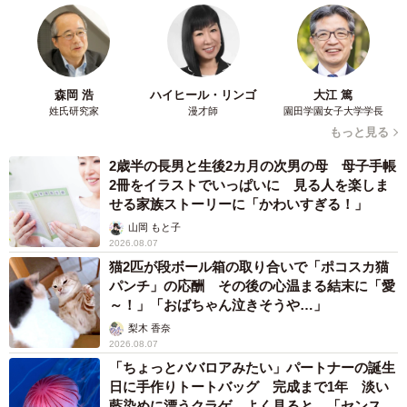
4/5
2026年2月現在の、ゆう也さん。スキンヘッドと立派な髭、大きなピアス
が印象的／Akimoto MINMIさん（@akimoto_family）提供
森岡 浩
ハイヒール・リンゴ
大江 篤
2026年2月現在の夫は、スキンヘッドで眉毛は薄い一方
姓氏研究家
漫才師
園田学園女子大学学長
もっと見る
で、顎下にはサンタクロースのような髭をたくわえたワイ
ルドな姿。
2歳半の長男と生後2カ月の次男の母 母子手帳
2冊をイラストでいっぱいに 見る人を楽しま
せる家族ストーリーに「かわいすぎる！」
「アメリカンカジュアルに強いこだわりがあり、自身の容
山岡 もと子
姿も“完成されたキャラデザ”だと言っています」
2026.08.07
猫2匹が段ボール箱の取り合いで「ポコスカ猫
このキャラデザが完成するまで、6年間の変化を最も近くで
パンチ」の応酬 その後の心温まる結末に「愛
～！」「おばちゃん泣きそうや…」
見てきたMINMIさんは、率直にこう語ります。
梨木 香奈
2026.08.07
「夫は交際前から異性においてとても無害、むしろ安全な
「ちょっとババロアみたい」パートナーの誕生
存在だと感じていました。見た目の印象を例えるなら、オ
日に手作りトートバッグ 完成まで1年 淡い
藍染めに漂うクラゲ よく見ると…「センスす