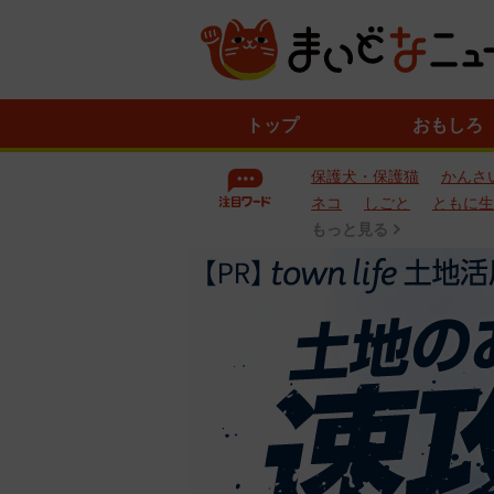
ニ
トップ
おもしろ
ュ
ー
保護犬・保護猫
かんさ
ス
一
ネコ
しごと
ともに生
覧
もっと見る