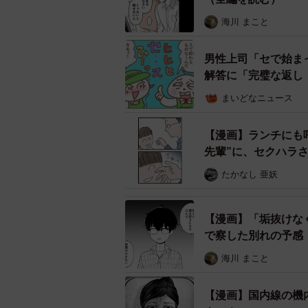
海川 まこと
男性上司「セで始ま
解答に「完璧な返し
まいどなニュース
【漫画】ランチにも
先輩”に、セクハラ
たかなし 亜妖
安西は入社2年目なのに貫禄が
ある日、企画会議のため先方の会社
【漫画】「垢抜けな
で察した別れの予感
画提案をおこないます。冷静に答え
いだから」
な兄ちゃん 見習って君も早く一人
海川 まこと
仕事を終えたあと、安西は思わず「
【漫画】国内線の機