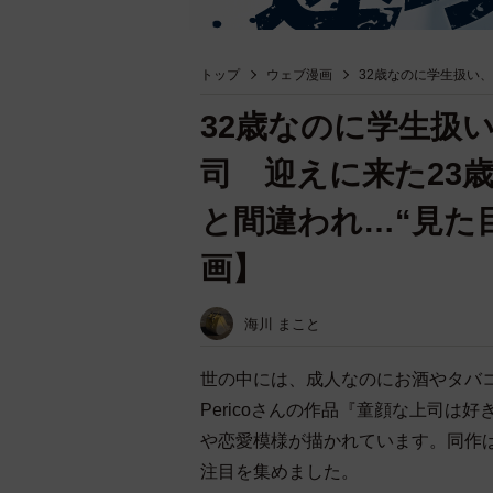
トップ
ウェブ漫画
32歳なのに学生扱い
32歳なのに学生扱
司 迎えに来た23
と間違われ…“見た
画】
海川 まこと
世の中には、成人なのにお酒やタバ
Pericoさんの作品『童顔な上司
や恋愛模様が描かれています。同作はX（
注目を集めました。