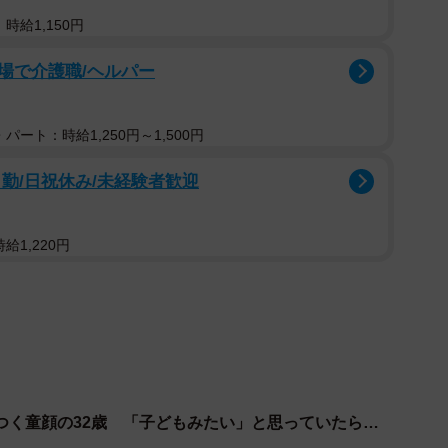
」「学校名を言いなさい」と怒られる牧。迎えに行った
時給1,150円
から「お母さまですか？」と聞かれ、牧の母親と勘違い
場で介護職/ヘルパー
もかかわらず大人の貫禄が備わっており、牧は羨ましがり
対して恋心を抱いていました。
パート：時給1,250円～1,500円
勤/日祝休み/未経験者歓迎
給1,220円
つく童顔の32歳 「子どもみたい」と思っていたら…