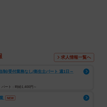
報
求人情報一覧へ
当制/受付業務なし/衛生士パート 週1日～
1/38
って身分証も忘れて… ©Perico/SQUARE ENIX
パート：時給1,400円～
ためか、今日もまたコンビニ前でタバコを吸って補導され
作業
NEW
分証を忘れており、社会人であることを証明できず、