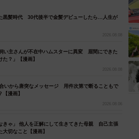
た黒髪時代 30代後半で金髪デビューしたら…人生が
3/38
2026.08.08
だけど… ©Perico/SQUARE ENIX
→飼い主さんが不在中ハムスターに異変 眉間にできた
るせいで「あんたは1人でも大丈夫ね」と言われたり、
けた？」【漫画】
す。そのせいか、例え力仕事であっても誰かに頼ること
2026.08.08
てしまいました。
り合いから唐突なメッセージ 用件次第で断ることもで
た重いダンボールを運ぼうとした安西は、牧に「貫禄あ
？【漫画】
そして安西の代わりにダンボールを持ってくれた牧に、
2026.08.06
た。
なきゃ」 他人を正解にして生きてきた母親 自己主張
た大切なこと【漫画】