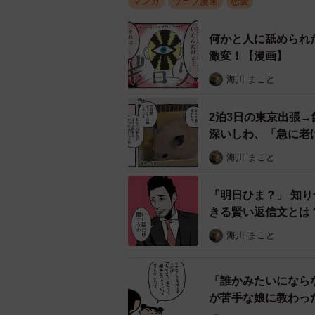
マンガ
ウェブ漫画
恋愛
何かと人に舐められ
激変！【漫画】
海川 まこと
いや…オレ監督係なん
2泊3日の東京出張
そんな安西は、昔から妙な貫禄があ
深いしわ、「急に老
損をしてきたことも沢山あるようで
海川 まこと
なく1人でやってしまう性格になっ
「明日ひま？」 知
その日もいつものように資料の入っ
きる賢い返信文とは
っても女の子だろ」と言われます。
海川 まこと
安西は恋心をさらに強く抱くのでし
「誰かみたいになら
が苦手な娘に教わっ