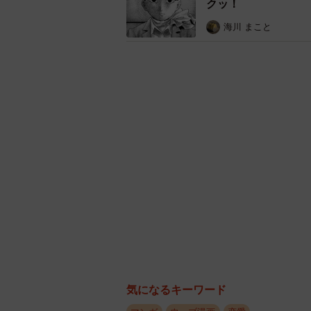
クッ！
うのでした。
海川 まこと
気になるキーワード