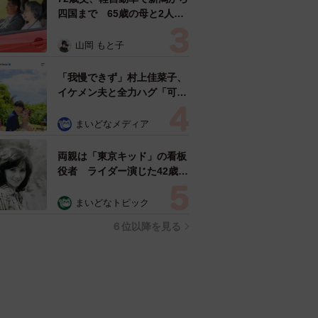
四国まで 65歳の母と2人で
3泊4日の旅 パーキングの休
憩まで分刻み… 「大学生で
山岡 もと子
も組まねえよ！」
「我慢できず」村上佳菜子、
イケメン夫と全力ハグ「可愛
いふたり」「素敵なご夫婦」
まいどなメディア
両親は「東京キッド」の看板
役者 ライダー演じた42歳元
俳優が再婚妻との「ウエディ
ングフォト」計画を明言
まいどなトピック
「センスあるカメラマン求
６位以降を見る
む」