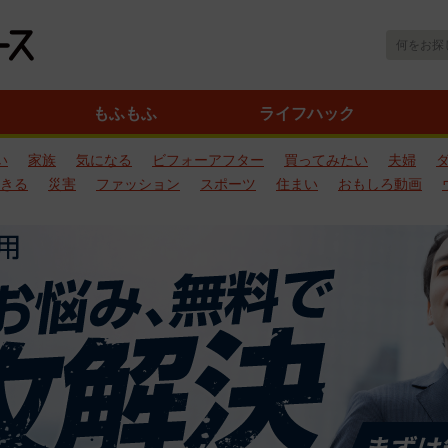
もふもふ
ライフハック
い
家族
気になる
ビフォーアフター
買ってみたい
夫婦
きる
災害
ファッション
スポーツ
住まい
おもしろ動画