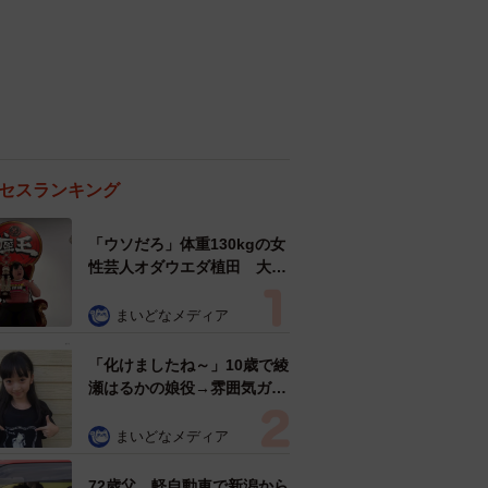
セスランキング
「ウソだろ」体重130kgの女
性芸人オダウエダ植田 大学
時代のほっそり姿に「マジ
で」
まいどなメディア
「化けましたね～」10歳で綾
瀬はるかの娘役→雰囲気ガラ
リの18歳に成長 「メイクで
雰囲気が」「宝塚に入れそ
まいどなメディア
う」
72歳父、軽自動車で新潟から