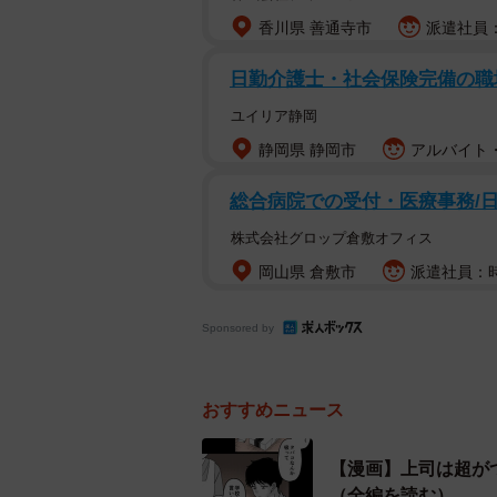
「学生の身分でタバコなんか吸って
香川県 善通寺市
派遣社員：
部下の女性・安西は、コンビニ店員
日勤介護士・社会保険完備の職
されてしまいます。安西は23歳に
ます。一方の安西は、ひそかに牧に
ユイリア静岡
静岡県 静岡市
アルバイト・
総合病院での受付・医療事務/日
株式会社グロップ倉敷オフィス
岡山県 倉敷市
派遣社員：時
Sponsored by
おすすめニュース
【漫画】上司は超が
（全編を読む）