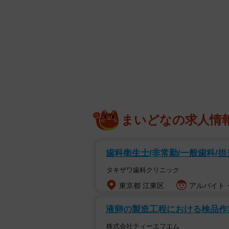
まいどなの求人情
歯科衛生士/非常勤/一般歯科/担
タキザワ歯科クリニック
童顔すぎていつも補導され、今日に限
東京都 江東区
アルバイト・
32歳で主任を務める牧は、童顔の
液卵の製造工程における検品
てしまいました。この日に限って身
株式会社ティーエフエム