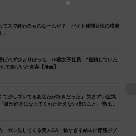
ってスで終わるものなーんだ？」バイト仲間女性の模範
！」
呼ばれずひとりぼっち…18歳女子社員 “信頼していた
されて気づいた真実【漫画】
2/38
あっていいなぁ… ©Perico/SQUARE ENIX
へ赴いている2人。牧が後ろから見守る形で、安西は企
くて少しズレてるあなたが好きだった」 気まずい空気
 「君が好きになってくれた冴えない僕のこと、僕は嫌
る安西の様子に、先方の上司は牧に「いい上司を持った
前になんなよ！」と声をかけられてしまいます。
すみません次回はもう少し不出来にします…」と牧に言
内 ガン見してくる美人CA 怖すぎる結末に背筋がゾ