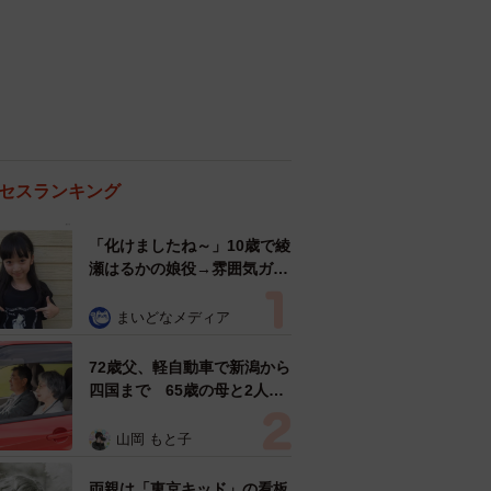
セスランキング
「化けましたね～」10歳で綾
瀬はるかの娘役→雰囲気ガラ
リの18歳に成長 「メイクで
雰囲気が」「宝塚に入れそ
まいどなメディア
う」
72歳父、軽自動車で新潟から
四国まで 65歳の母と2人で
3泊4日の旅 パーキングの休
憩まで分刻み… 「大学生で
山岡 もと子
も組まねえよ！」
両親は「東京キッド」の看板