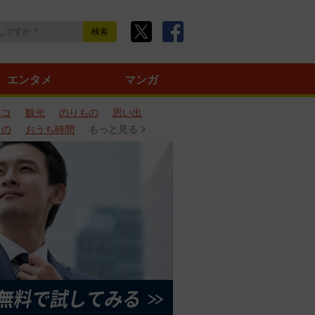
エンタメ
マンガ
ネコ
観光
のりもの
思い出
もの
おうち時間
もっと見る