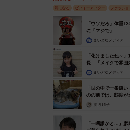
気になる
ビフォーアフター
ファッショ
「ウソだろ」体重13
に「マジで」
まいどなメディア
「化けましたね～」
長 「メイクで雰囲
まいどなメディア
「後日セットできるとか出来ないとかどうで
「世の中で一番嫌い
ん
のの前では、態度が
施術前のやり取りの中では、男性か
渡辺 晴子
「自分で再現できなくていいので、
「一瞬誰かと…」彦
ば大丈夫です」