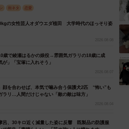
ン
街ネタ
恋愛
0kgの女性芸人オダウエダ植田 大学時代のほっそり姿
2026.08.08
10歳で綾瀬はるかの娘役→雰囲気ガラリの18歳に成
気が」「宝塚に入れそう」
2/5
2026.08.07
もいいです。今日を最高にしてください」と伝えた場面／大月 渉さ
」顔を合わせば、本気で噛み合う保護犬2匹 “怖い”も
（@DIECE_SHOU）提供
ガラリ…人間だけじゃない「敵の敵は味方」
ら印象的な言葉が―。
2026.08.04
とにかく今は雑誌に出てくるような髪型にしてもらえれ
摩呂、30キロ近く減量した姿に反響 既製品の防護服