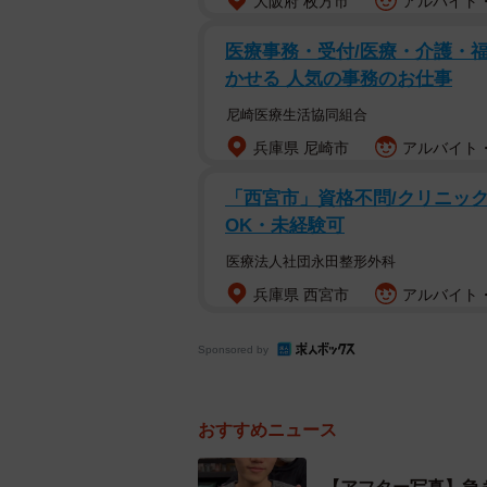
大阪府 枚方市
アルバイト・
医療事務・受付/医療・介護・福
かせる 人気の事務のお仕事
尼崎医療生活協同組合
兵庫県 尼崎市
アルバイト・
「西宮市」資格不問/クリニック
OK・未経験可
医療法人社団永田整形外科
兵庫県 西宮市
アルバイト・
緊急事態 本日急遽デートに 「自分じゃ絶
／大月 
Sponsored by
来店したのは、初めてこの美容室を
だならぬ緊張を感じ取ったといいま
おすすめニュース
ンスを絶対に無駄にしたくない」と
うことを決めたそうです。