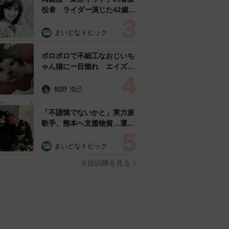
役者 ライダー演じた42歳元
俳優が再婚妻との「ウエディ
ングフォト」計画を明言
まいどなトピック
「センスあるカメラマン求
む」
ボロボロで不細工なおじいち
ゃん猫に一目惚れ エイズだ
し手がかかるけど…おうちで
暮らすと「おじ猫」だって可
鶴野 浩己
愛くなったよ！
「不謹慎でないかと」実力派
歌手、熊本へ支援物資…運搬
トラックの車体デザインにた
めらい 「痛いほど伝わる」
まいどなトピック
「行動され立派」
６位以降を見る