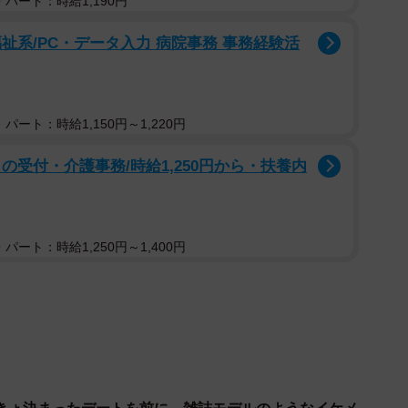
パート：時給1,190円
祉系/PC・データ入力 病院事務 事務経験活
パート：時給1,150円～1,220円
の受付・介護事務/時給1,250円から・扶養内
1/5
パート：時給1,250円～1,400円
対に出来ないセットにして欲しい」とオーダーした来店直後の様子
渉さん（@DIECE_SHOU）提供
訪れたという男性。大月さんは、着席した後ろ姿からた
す。「行ったことのない美容室だけど、やっと来たチャ
いう思いが伝わってきたため、大月さんも本気で向き合