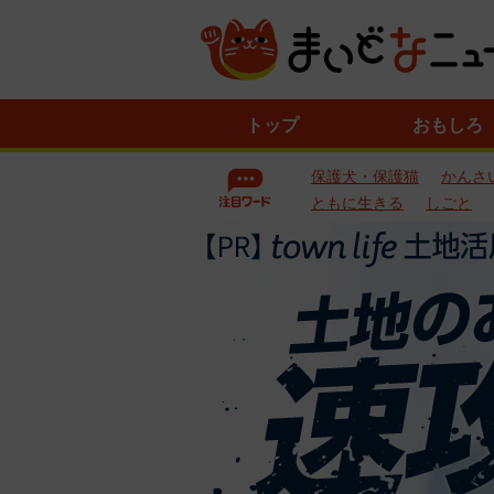
ニ
トップ
おもしろ
ュ
ー
保護犬・保護猫
かんさ
ス
一
ともに生きる
しごと
覧