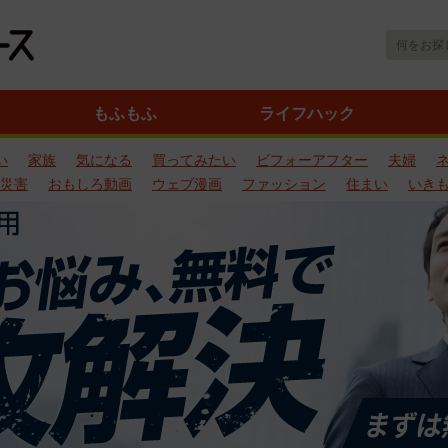
もふもふ
ライフハック
い
家族
気になる
買ってみたい
ビフォーアフター
夫婦
災害
おもしろ動画
ウェブ漫画
ファッション
住まい
いき