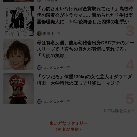
グ、顔まわりのレイヤーにかけて流れるようにカットする
「お前さえいなければ金賞取れてた！」高校時
代の演奏会がトラウマ……責められた学生は楽
ことで、華やかかつ、小顔効果に導きます」
器修理職人に 10年後再会した因縁の相手から
思わぬ申し出【漫画】
海川 まこと
母は有名女優、慶応幼稚舎出身CBCアナのノー
スリーブ姿「育ちの良さが表情に表れてる」
「天使の笑顔」
まいどなメディア
「ウソだろ」体重130kgの女性芸人オダウエダ
植田 大学時代のほっそり姿に「マジで」
まいどなメディア
６位以降を見る
まいどなファミリー
（新着記事順）