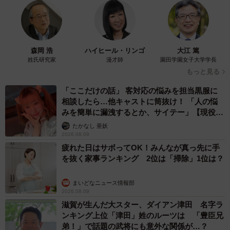
森岡 浩
ハイヒール・リンゴ
大江 篤
姓氏研究家
漫才師
園田学園女子大学学長
もっと見る
「ここだけの話」 客対応の悩みを担当黒服に
相談したら…他キャストに筒抜け！ 「人の悩
みを簡単に漏洩するとか、サイテー」【現役キ
ャストに取材】
たかなし 亜妖
2026.08.09
疲れた日はサボってOK！みんなが真っ先に手
を抜く家事ランキング 2位は「掃除」1位は？
まいどなニュース情報部
2026.08.09
3/5
滋賀が生んだ大スター、ダイアン津田 名字ラ
ンキング上位「津田」姓のルーツは 「豊臣兄
仕上がりを確認し、大きな変化を実感している様子／仲道 弘泰さん
（@nakamichi0212）提供
弟！」で話題の武将にも意外な関係が…？