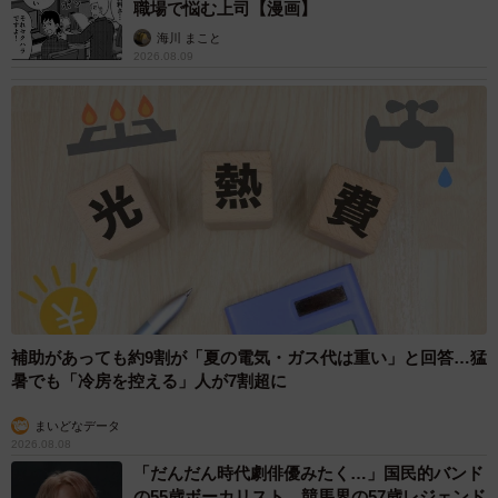
職場で悩む上司【漫画】
海川 まこと
2026.08.09
補助があっても約9割が「夏の電気・ガス代は重い」と回答…猛
暑でも「冷房を控える」人が7割超に
まいどなデータ
2026.08.08
「だんだん時代劇俳優みたく…」国民的バンド
の55歳ボーカリスト 競馬界の57歳レジェンド