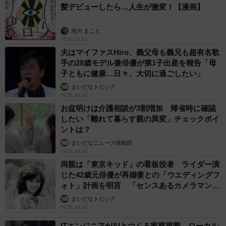
髪デビューしたら…人生が激変！【漫画】
海川 まこと
2026.08.08
夫はマイファスHiro、義父母も義兄も超有名歌
手の28歳モデル兼俳優が第1子出産を報告「母
子ともに健康…日々、大切に過ごしたい」
まいどなトピック
2026.08.08
お盆明けは介護相談が3割増加 帰省時に確認
したい「離れて暮らす親の異変」チェックポイ
ントは？
まいどなニュース情報部
2026.08.08
両親は「東京キッド」の看板役者 ライダー演
じた42歳元俳優が再婚妻との「ウエディングフ
ォト」計画を明言 「センスあるカメラマン求
む」
まいどなトピック
2026.08.08
ITエンジニアがAIとつくる家庭菜園 ローカル