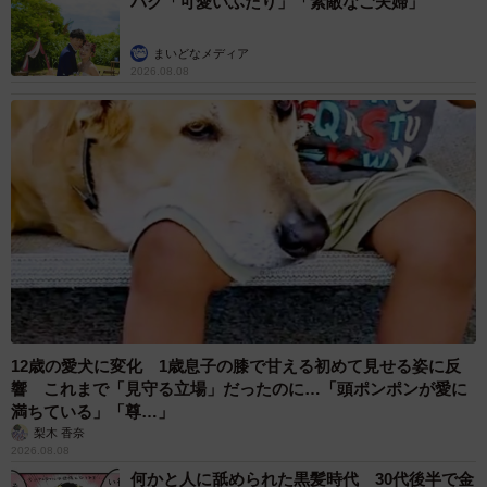
ハグ「可愛いふたり」「素敵なご夫婦」
まいどなメディア
2026.08.08
12歳の愛犬に変化 1歳息子の膝で甘える初めて見せる姿に反
響 これまで「見守る立場」だったのに…「頭ポンポンが愛に
満ちている」「尊…」
梨木 香奈
2026.08.08
何かと人に舐められた黒髪時代 30代後半で金