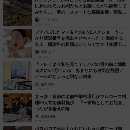
LLMのゆるふわAIたちとお話しながら開墾して
みたら… 夢の「スマートな菜園生活」実現な
るか
井二 かける
2026.08.08
プチバズしたママ友とのLINEスクショ うっ
かり電話番号を流出させちゃった！ 激怒する
友人 慰謝料の相場はいくらですか【弁護士が
解説】
長澤 芳子
2026.08.08
「テレビより私を見て？」パパの目の前に陣取
る犬に1.4万いいね あまりにも健気な熱烈ア
ピールのちょっと切ない結末
梨木 香奈
2026.08.08
太っ腹！京都の老舗中華料理店がフルコース料
理50人前を無料提供 「一市民としてお礼を」
つながる善意の輪
京都新聞社
2026.08.08
ボロボロで不細工なおじいちゃん猫に一目惚