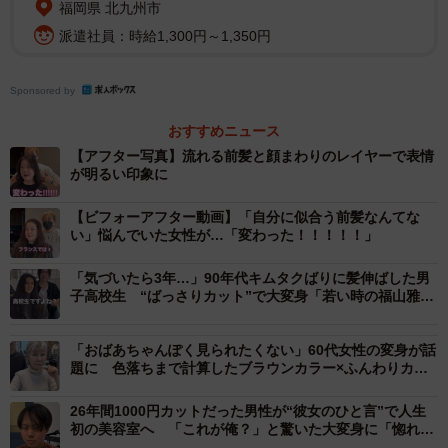
福岡県 北九州市
派遣社員：時給1,300円～1,350円
Sponsored by
投稿したのは、前髪や顔まわりカットを得意とする美容師
の仲道弘泰さん（@nakamichi0212）。仲道さんは、銀座
おすすめニュース
で前髪カット専門店「Ange Reve銀座」の代表を務める一
【アフター写真】流れる前髪と顔まわりのレイヤーで表情
が明るい印象に
方、「AFLOAT銀座」のトップスタイリストとしても活動
しています。今回、Instagramをきっかけに来店したのは、
【ビフォーアフター動画】「自分に似合う前髪なんてな
い」悩んでいた女性が…「変わった！！！！！」
「前髪をほとんど作ったことがなかった」というフランス
から来た女性。
「気づいたら3年…」90年代キムタクばりに髪伸ばした男
子高校生 “ばっさりカット”で大変身「若い時の福山雅治
みたい」激変イケメンに反響殺到
「おばあちゃんぽく見られたくない」60代女性の変身が話
題に 色落ちまで計算したブラウンカラー×ふんわりカッ
トで“10歳若返り”！？
26年間1000円カットだった男性が“彼女のひと言”で人生
初の美容室へ 「これが俺？」と驚いた大変身に「惚れ直
す」の声続出