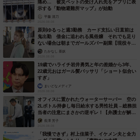
変わった』という言葉こそが、何よりのやりがい」と語り
痛め… 被災ペットの受け入れ先をアプリに表
示する「動物避難所マップ」が始動
ます。
平藤 清刀
2026.08.08
「もし自分に似合う前髪を見つけられずにいるなら、まず
原則ゆるっと週3勤務 カード支払い日直前は
は『なりたいイメージ』を画像で伝えることから始めてみ
鬼出勤 借金に追われる風俗嬢 それでも足り
てください。ぜひ、Ange Reveにもご来店ください！
ない場合は朝までガールズバー副業【現役キャ
ストに取材】
（笑）」
たかなし 亜妖
2026.08.08
19歳でハライチ岩井勇気と年の差婚から3年、
22歳元おはガール髪バッサリ「ショート似合い
すぎ」
まいどなメディア
2026.08.08
オフィスに置かれたウォーターサーバー 空の
2Lボトル持参し毎日給水する男性社員→総務担
当者の注意にまさかの逆ギレ！【弁護士が解
説】
長澤 芳子
2026.08.08
「我慢できず」村上佳菜子、イケメン夫と全力