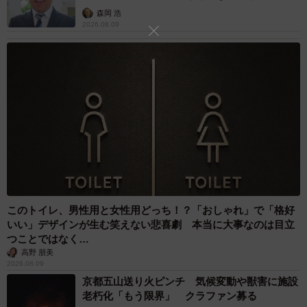
森岡 浩
仲道さんは、女性が抱えていた悩みについて、「フランス
2026.08.09
人と日本人では髪質や骨格が違う」と説明します。
「日本人に対する施術は、やはり日本人を多く担当してい
る美容師さんの方が適していると思います。サービス面で
も、細かい気配りは日本の方が配慮が行き届いている気が
しますね」
それを踏まえて、仲道さんにお客さんへのカウンセリング
で大切にしていることをうかがうと、「要望をそのまま受
このトイレ、男性用と女性用どっち！？「おしゃれ」で「格好
け取るだけではなく、似合う形へ導くために対話を重ねる
いい」デザインが生む笑えない悲喜劇 本当に大事なのは目立
こと」だと話します。
つことではなく…
高野 朋美
2026.08.09
「髪型を通して、褒める点と、そうでない点をはっきり伝
京都五山送り火ピンチ 気候変動や獣害に施設
え、改善を提案します。良い点だけではなく、改善点とあ
老朽化「もう限界」 クラファン募る
わせて両方伝えることで、仕上がりのイメージを共有しや