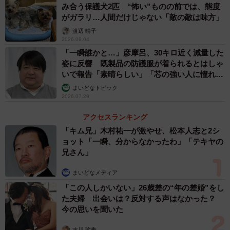
み合う保護犬2匹 “怖い”ものの前では、態度
がガラリ…人間だけじゃない「敵の敵は味方」
渡辺 晴子
2026.08.04
「一瞬誰かと…」彦摩呂、30キロ近く減量した
姿に反響 既製品の防護服が着られるとはしゃ
いで報告「素晴らしい」「芯の強い人に憧れま
2/5
す」
まいどなトピック
カットについてどのようにオーダーしていたかを聞いている様子／仲道
2026.07.29
弘泰さん（@nakamichi0212）提供
アクセスランキング
「フランスではお任せできる人に出会うのが大変」と悩み
「キム兄」木村祐一が激やせ、松本人志と2シ
ョット「一瞬、分からなかったわ」「テキヤの
を明かす女性に、仲道さんが今回のスタイルで最も意識し
兄さん」
たのは、顔まわりのデザインだといいます。前髪だけを切
り込むのではなく、こめかみから頬にかけて自然につなが
まいどなメディア
る毛流れを整えることで、顔まわりに立体感が生まれ、表
「この人しかいない」26歳差の“年の差婚”をし
た夫婦 出会いは？反対する声はなかった？
情が明るく見える仕上がりになりました。
今の思いを聞いた
「顔まわりはレイヤーカットです。前髪からサイドバン
古川 諭香