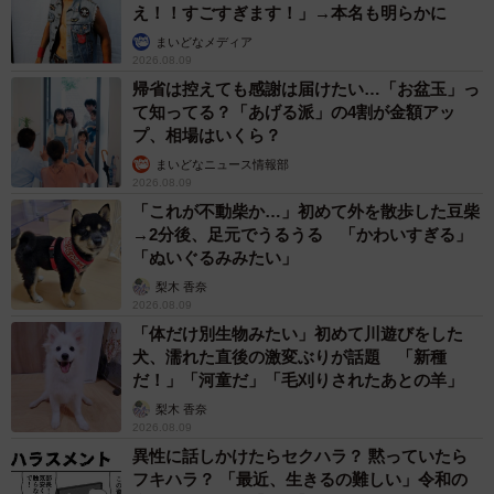
え！！すごすぎます！」→本名も明らかに
まいどなメディア
2026.08.09
帰省は控えても感謝は届けたい…「お盆玉」っ
て知ってる？「あげる派」の4割が金額アッ
プ、相場はいくら？
まいどなニュース情報部
2026.08.09
「これが不動柴か…」初めて外を散歩した豆柴
→2分後、足元でうるうる 「かわいすぎる」
「ぬいぐるみみたい」
梨木 香奈
2026.08.09
「体だけ別生物みたい」初めて川遊びをした
犬、濡れた直後の激変ぶりが話題 「新種
だ！」「河童だ」「毛刈りされたあとの羊」
4/5
梨木 香奈
2026.08.09
横の毛流れを確認しているアフターの様子／仲道 弘泰さん
異性に話しかけたらセクハラ？ 黙っていたら
（@nakamichi0212）提供
フキハラ？ 「最近、生きるの難しい」令和の