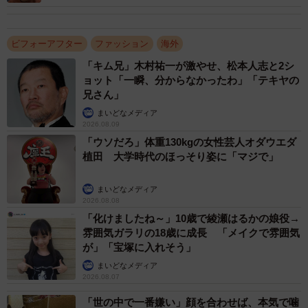
ビフォーアフター
ファッション
海外
「キム兄」木村祐一が激やせ、松本人志と2シ
ョット「一瞬、分からなかったわ」「テキヤの
兄さん」
まいどなメディア
2026.08.09
「ウソだろ」体重130kgの女性芸人オダウエダ
植田 大学時代のほっそり姿に「マジで」
まいどなメディア
2026.08.08
「化けましたね～」10歳で綾瀬はるかの娘役→
雰囲気ガラリの18歳に成長 「メイクで雰囲気
が」「宝塚に入れそう」
まいどなメディア
2026.08.07
「世の中で一番嫌い」顔を合わせば、本気で噛