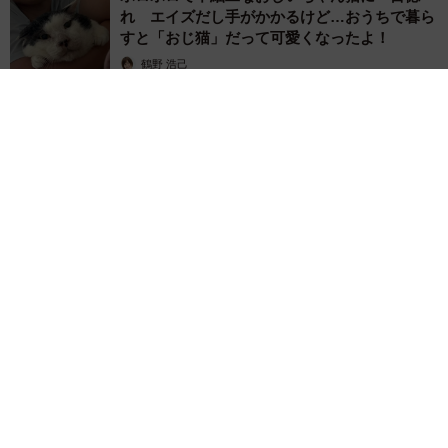
れ エイズだし手がかかるけど…おうちで暮ら
すと「おじ猫」だって可愛くなったよ！
鶴野 浩己
2026.08.08
「夏休みはたくさん働いてほしい」と職場から頼まれた高2息
子 バイトで稼ぎすぎると扶養を外れて税金や保険料が上が
る？【FPが解説】
もくもくライターズ
2026.08.08