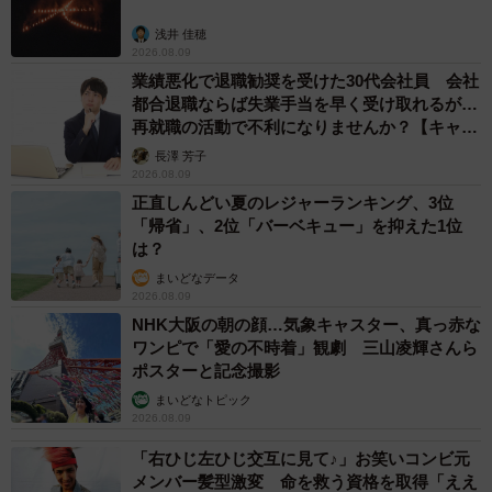
すくするんです」
浅井 佳穂
2026.08.09
業績悪化で退職勧奨を受けた30代会社員 会社
都合退職ならば失業手当を早く受け取れるが…
再就職の活動で不利になりませんか？【キャリ
アカウンセラーが解説】
長澤 芳子
2026.08.09
正直しんどい夏のレジャーランキング、3位
「帰省」、2位「バーベキュー」を抑えた1位
は？
まいどなデータ
2026.08.09
NHK大阪の朝の顔…気象キャスター、真っ赤な
ワンピで「愛の不時着」観劇 三山凌輝さんら
ポスターと記念撮影
まいどなトピック
2026.08.09
「右ひじ左ひじ交互に見て♪」お笑いコンビ元
メンバー髪型激変 命を救う資格を取得「ええ