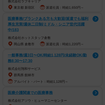
株式会社ラブキャリア
東京都 新宿区
派遣社員：時給1,650円～
医療事務/ブランクある方も大歓迎/派遣でも福利
厚生充実/週休二日制/ミドル・シニア世代活躍
中/183
株式会社ホットスタッフ倉敷
1/5
岡山県 倉敷市
派遣社員：時給1,220円～
フランスでの普段のヘアスタイルについて会話する様子／仲道 弘泰さん
（@nakamichi0212）提供
一般事務/週3日〜OK/時給1,128円/未経験OK/勤
務8:30〜17:30
株式会社翔和サービス
群馬県 館林市
アルバイト・パート：時給1,128円～
医療介護関連での医療事務
株式会社アソウ・ヒューマニーセンター