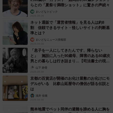
らとの「夏祭り満喫ショット」に驚きの声続々
まいどなトピック
2026.08.08
ネット通販で「運営者情報」を見る人は約8
割 信頼できるサイト・怪しいサイトの判断基
準とは？
まいどなニュース情報部
2026.08.08
「息子を一人にしてきたんです、帰らない
と」 施設に入った90歳母、障害のある60歳次
男との暮らしは行き詰まり…【司法書士の現場
から】
山下 静香
5/5
2026.08.08
京都の百貨店が開催のお化け屋敷のお化けにモ
すべてのチェックを終え、「来てよかった」と話した場面／仲道 弘泰さ
デルがいる 比叡山延暦寺の僧侶が語る伝説と
ん（@nakamichi0212）提供
は
浅井 佳穂
「美容室難民最後の砦」として、これまで多くの悩める顧
2026.08.08
客を救い出してきた仲道さん。「お客様の笑顔や『人生が
熊本地震でペット同伴の避難を諦める人に胸を