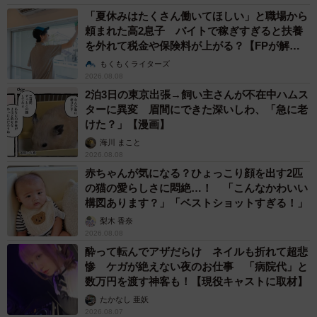
「夏休みはたくさん働いてほしい」と職場から
頼まれた高2息子 バイトで稼ぎすぎると扶養
を外れて税金や保険料が上がる？【FPが解
説】
もくもくライターズ
2026.08.08
2泊3日の東京出張→飼い主さんが不在中ハムス
ターに異変 眉間にできた深いしわ、「急に老
けた？」【漫画】
海川 まこと
2026.08.08
赤ちゃんが気になる？ひょっこり顔を出す2匹
の猫の愛らしさに悶絶…！ 「こんなかわいい
構図あります？」「ベストショットすぎる！」
梨木 香奈
2026.08.08
酔って転んでアザだらけ ネイルも折れて超悲
惨 ケガが絶えない夜のお仕事 「病院代」と
数万円を渡す神客も！【現役キャストに取材】
たかなし 亜妖
2026.08.07