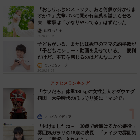
戸山：中学受験で早稲田に入ったので、母校のことに関し
「おしりふきのストック、あと何個か分かりま
すか？」先輩パパに聞かれ言葉を詰まらせる
ては他の学生よりも詳しくありたいという思いから受講す
夫 家事は「かなりやってる」はずだった
ることを決めました。
山岡 もと子
2026.08.05
受講する前はもっとファナティックというか、愛校的な講
子どもがいる、または妊娠中のママの約半数が
「子どもにショート動画を見せている」…便利
義内容だと思っていたので、実際には大隈重信侯を中心と
だけど、不安を感じるのはどんなこと？
した日本近代史の講義で、当初は少し驚きました。高校時
まいどなデータ
代日本史を履修していなかった私には難しい話題もありま
2026.08.04
したが、中学時代に学校行事で佐賀県にある大隈侯の菩提
アクセスランキング
寺、龍泰寺を訪ねたこともあり、佐賀の風景を思い出しな
「ウソだろ」体重130kgの女性芸人オダウエダ
がら非常に興味を持って学習することができました。
植田 大学時代のほっそり姿に「マジで」
特に大隈侯が東京専門學校（※早稲田大学の前身）を設立
まいどなメディア
する際、慶應義塾の人々に協力を仰いだというエピソード
「化けましたね～」10歳で綾瀬はるかの娘役→
が面白く、現代まで続く両校の縁の深さをあらためて感じ
雰囲気ガラリの18歳に成長 「メイクで雰囲気
ました。
が」「宝塚に入れそう」