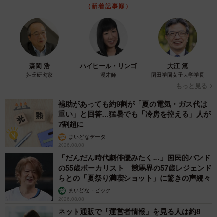
（新着記事順）
戸山：ここまで多くの方から反響をいただけると思ってお
らず、本当に驚きました。このポストは映画館へ行く前に
投稿したもので、映画を観終えてスマートフォンを確認す
ると1万件以上のいいねをいただいていて、思わず一緒に映
森岡 浩
ハイヒール・リンゴ
大江 篤
画を観ていた友人にも見せました。実はその時観ていた映
姓氏研究家
漫才師
園田学園女子大学学長
画というのが佐賀県を舞台にした『ゾンビランドサガ』シ
もっと見る
リーズの劇場版だったので、大隈侯との不思議な縁を感じ
補助があっても約9割が「夏の電気・ガス代は
ました。
重い」と回答…猛暑でも「冷房を控える」人が
7割超に
ちなみに映画には大隈さんというキャラクターも登場しま
まいどなデータ
す（笑）。
2026.08.08
「だんだん時代劇俳優みたく…」国民的バンド
の55歳ボーカリスト 競馬界の57歳レジェンド
◇ ◇
らとの「夏祭り満喫ショット」に驚きの声続々
まいどなトピック
SNSユーザー達から
2026.08.08
ネット通販で「運営者情報」を見る人は約8