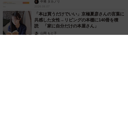
中将 タカノリ
2026.08.07
「本は買うだけでいい」京極夏彦さんの言葉に
共感した女性→リビングの本棚に140冊を積
読 「家に自分だけの本屋さん」
山岡 もと子
2026.08.07
友人のマンション敷地内に度々車を停めていたら…注意の貼り
紙でナンバーをさらされました【弁護士が解説】