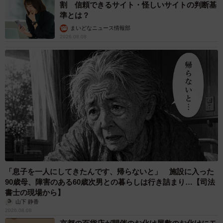
割 信頼できるサイト・怪しいサイトの判断基
「なんで大隈重信がXで課金してる前提なんだよ」
準とは？
「早稲田でもインターネット大喜利やるんだな親近感湧い
まいどなニュース情報部
てきたわ」
2026.08.08
「『組閣の大命降下で国会議事堂なう～ 』とかでええのか
な 」
など数々の驚きの声が寄せられた今回の投稿。読者の皆さ
んはXユーザーの大隈がイメージできるだろうか？
なお今回の話題を提供してくれた戸山さんは
石谷流花
名義
で詩人、歌人、小説家として活動している。昨夏、
RANGAI文庫から第一詩歌集
『ヘテプ・ディ・ネスウ』
を
上梓しているので、ご興味ある方はぜひチェックしていた
「息子を一人にしてきたんです、帰らないと」 施設に入った
90歳母、障害のある60歳次男との暮らしは行き詰まり…【司法
だきたい。
書士の現場から】
山下 静香
戸山藝人／石谷流花さん関連情報
2026.08.08
Xアカウント：
https://x.com/ryuka_ishigaya