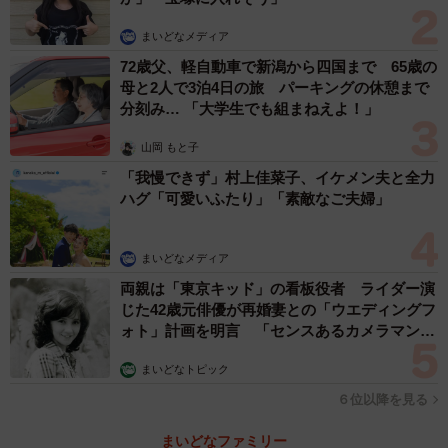
まいどなメディア
ーーこの課題への感想をあらためて。
72歳父、軽自動車で新潟から四国まで 65歳の
母と2人で3泊4日の旅 パーキングの休憩まで
戸山：初めに見た時はテストやレポートよりも面白く、簡
分刻み… 「大学生でも組まねえよ！」
単に仕上げられそうな課題だと感じました。ただ実際に課
山岡 もと子
題に手ををつける段になって初めて、歴史の流れや大隈侯
「我慢できず」村上佳菜子、イケメン夫と全力
の人柄、その当時抱いていたであろう思惑などを全て考慮
ハグ「可愛いふたり」「素敵なご夫婦」
した上で、なおかつ「Xのポスト」という枠に合わせた文の
長さにユーモアを混じえて制作しなければならないという
まいどなメディア
この課題の難しさとやり応えに気がつきました。正直、人
両親は「東京キッド」の看板役者 ライダー演
生で一番頭を使った課題かもしれません（笑）。
じた42歳元俳優が再婚妻との「ウエディングフ
ォト」計画を明言 「センスあるカメラマン求
佐賀弁監修をしてくれた佐賀県出身のK君には改めて感謝を
む」
述べたいと思います。
まいどなトピック
６位以降を見る
ーー投稿に大きな反響がありました。
まいどなファミリー