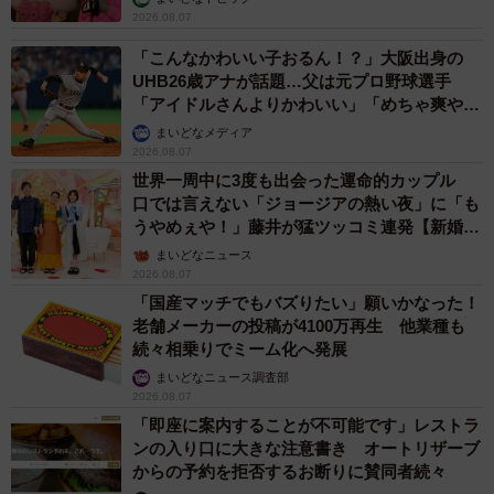
2026.08.07
「こんなかわいい子おるん！？」大阪出身の
UHB26歳アナが話題…父は元プロ野球選手
「アイドルさんよりかわいい」「めちゃ爽や
か」
まいどなメディア
2026.08.07
世界一周中に3度も出会った運命的カップル
口では言えない「ジョージアの熱い夜」に「も
うやめぇや！」藤井が猛ツッコミ連発【新婚さ
ん】
まいどなニュース
2026.08.07
「国産マッチでもバズりたい」願いかなった！
老舗メーカーの投稿が4100万再生 他業種も
続々相乗りでミーム化へ発展
まいどなニュース調査部
2026.08.07
「即座に案内することが不可能です」レストラ
ンの入り口に大きな注意書き オートリザーブ
からの予約を拒否するお断りに賛同者続々