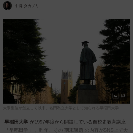
中将 タカノリ
1/3
大隈重信が創立して以来、名門私立大学として知られる早稲田大学
早稲田大学
が1997年度から開設している自校史教育講座
「早稲田学」
。昨年、その
期末課題
の内容がSNS上で大