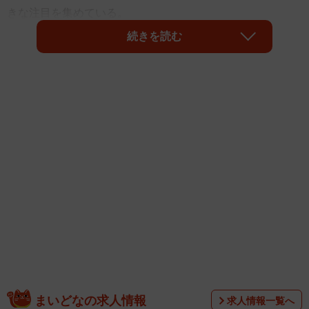
きな注目を集めている。
続きを読む
「なお『早稲田学』の期末課題がこちら」とその模様を紹
介したのは
戸山藝人さん
（@ryuka_ishigaya）。
まいどなの求人情報
求人情報一覧へ