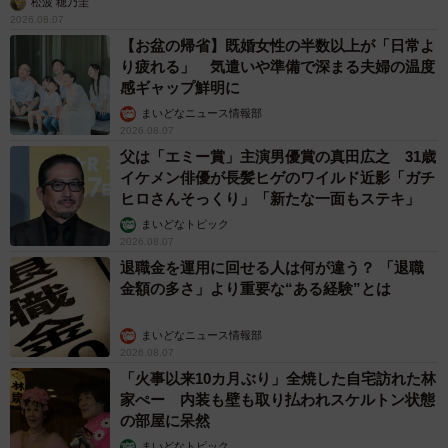
松波 穂乃圭
2026.08.07
【お盆の帰省】既婚女性の半数以上が「日常よ
り疲れる」 気遣いや準備で深まる夫婦の温度
感ギャップ鮮明に
まいどなニュース情報部
2026.08.07
父は「エミー賞」主演男優賞の真田広之 31歳
イケメン俳優が長髪ヒゲのワイルド近影「ガチ
ヒロさんそっくり」「新たな一面もステキ」
まいどなトピック
2026.08.07
退職金を運用に回せる人は何が違う？ 「退職
金額の多さ」より重要な“ある経験”とは
まいどなニュース情報部
2026.08.07
「火事以来10カ月ぶり」全焼した自宅訪れた林
家ぺー 内装も壁も取り払われスケルトン状態
の部屋に呆然
まいどなトピック