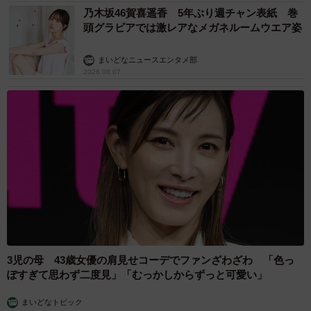
乃木坂46賀喜遥香 5年ぶり週チャン表紙 巻
頭グラビアでは激レアなメガネルームウエア姿
まいどなニュースエンタメ部
2026.08.07
3児の母 43歳女優の肩見せコーデでファンざわざわ 「色っ
ぽすぎて思わず二度見」「むっかしからずっと可愛い」
まいどなトピック