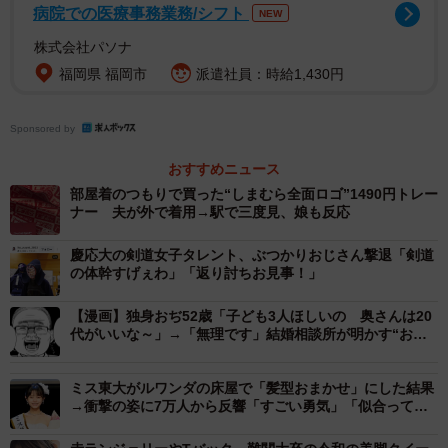
コンや自己紹介、最近の投稿5件の内容（150〜200字）を
病院での医療事務業務/シフト
NEW
提出せよというのだ。幕末の志士として活躍し、国会開設
株式会社パソナ
運動や早稲田大学など数々の教育機関の設立に関わり、二
福岡県 福岡市
派遣社員：時給1,430円
度も内閣総理大臣となった大隈がもしXを使っていたら…
Sponsored by
戸山さんにお話を聞いた。
おすすめニュース
ーー早稲田学を受講した感想を。
部屋着のつもりで買った“しまむら全面ロゴ”1490円トレー
ナー 夫が外で着用→駅で三度見、娘も反応
慶応大の剣道女子タレント、ぶつかりおじさん撃退「剣道
の体幹すげぇわ」「返り討ちお見事！」
【漫画】独身おぢ52歳「子ども3人ほしいの 奥さんは20
代がいいな～」→「無理です」結婚相談所が明かす“おぢ
ブロック”の現実
ミス東大がルワンダの床屋で「髪型おまかせ」にした結果
→衝撃の姿に7万人から反響「すごい勇気」「似合って
る」