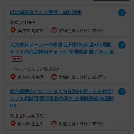
町の歯医者さんで受付・歯科助手
株式会社UPP
福井県 越前市
契約社員：時給1,200円
人気飲料メーカーの事務 土日祝休み 週5日/通販
サイトの商品情報チェック 管理業務 勝どき/月島
NEW
トランスコスモス株式会社
東京都 中央区
契約社員：時給1,600円～
2/3
早稲田学の期末課題がこちら（戸山藝人さん提供）
総合病院内でのデータ入力業務/主婦・主夫歓迎/
シフト相談可/医師事務作業/社会保険完備/未経験
期末課題のお題は
「もし大隈重信がXを使えたら…何をポ
OK
ストするのか？」
というもの。
獨協医科大学病院
栃木県 壬生町
派遣社員：時給1,350円～
受講者はXユーザーとなった
大隈重信
をイメージし、アイ