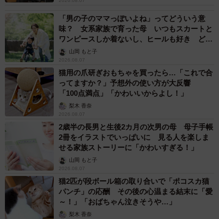
2026.08.07
「男の子のママっぽいよね」ってどういう意
味？ 女系家族で育った母 いつもスカートと
ワンピースしか着ないし、ヒールも好き どの
へんが…
山岡 もと子
2026.08.07
猫用の爪研ぎおもちゃを買ったら…「これで合
ってますか？」予想外の使い方が大反響
「100点満点」「かわいいからよし！」
梨木 香奈
2026.08.07
2歳半の長男と生後2カ月の次男の母 母子手帳
2冊をイラストでいっぱいに 見る人を楽しま
せる家族ストーリーに「かわいすぎる！」
山岡 もと子
2026.08.07
猫2匹が段ボール箱の取り合いで「ポコスカ猫
パンチ」の応酬 その後の心温まる結末に「愛
～！」「おばちゃん泣きそうや…」
梨木 香奈