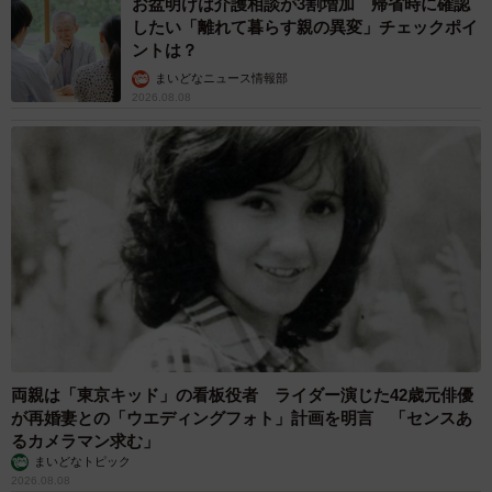
お盆明けは介護相談が3割増加 帰省時に確認
したい「離れて暮らす親の異変」チェックポイ
ントは？
まいどなニュース情報部
2026.08.08
両親は「東京キッド」の看板役者 ライダー演じた42歳元俳優
が再婚妻との「ウエディングフォト」計画を明言 「センスあ
るカメラマン求む」
まいどなトピック
2026.08.08