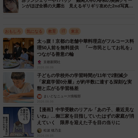
赤ランジェリーやTバック 難関大卒の令和の美脚クイー
ンがほぼ全裸の大露出 見えるギリギリ攻めた2nd写真
集
おもしろ
気になる
教育
IT
東京
太っ腹！京都の老舗中華料理店がフルコース料
理50人前を無料提供 「一市民としてお礼を」
つながる善意の輪
京都新聞社
2026.08.08
子どもの学校外の学習時間が11年で2割減少
「家庭学習0分層」が約半数に達する深刻な実
態と広がる学習格差
まいどなニュース情報部
2026.08.06
【漫画】中学受験のリアル「あの子、最近見な
3/3
いね」…御三家を目指していたはずの家庭が消
えていく 限界を迎えた子を目の当りに
早稲田大学が1997年度から開設している自校史教育講座「早稲田学」
松波 穂乃圭
（早稲田リポジトリから引用）
2026.08.05