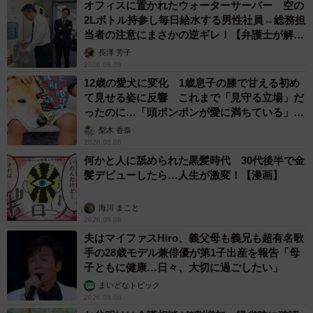
オフィスに置かれたウォーターサーバー 空の
2Lボトル持参し毎日給水する男性社員→総務担
当者の注意にまさかの逆ギレ！【弁護士が解
説】
長澤 芳子
2026.08.08
12歳の愛犬に変化 1歳息子の膝で甘える初め
て見せる姿に反響 これまで「見守る立場」だ
ったのに…「頭ポンポンが愛に満ちている」
「尊…」
梨木 香奈
2026.08.08
何かと人に舐められた黒髪時代 30代後半で金
髪デビューしたら…人生が激変！【漫画】
海川 まこと
2026.08.08
夫はマイファスHiro、義父母も義兄も超有名歌
手の28歳モデル兼俳優が第1子出産を報告「母
子ともに健康…日々、大切に過ごしたい」
まいどなトピック
2026.08.08