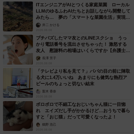
ITエンジニアがAIとつくる家庭菜園 ローカル
LLMのゆるふわAIたちとお話しながら開墾して
みたら… 夢の「スマートな菜園生活」実現な
るか
井二 かける
2026.08.08
プチバズしたママ友とのLINEスクショ うっ
かり電話番号を流出させちゃった！ 激怒する
友人 慰謝料の相場はいくらですか【弁護士が
解説】
長澤 芳子
2026.08.08
「テレビより私を見て？」パパの目の前に陣取
る犬に1.4万いいね あまりにも健気な熱烈ア
ピールのちょっと切ない結末
梨木 香奈
2026.08.08
ボロボロで不細工なおじいちゃん猫に一目惚
れ エイズだし手がかかるけど…おうちで暮ら
すと「おじ猫」だって可愛くなったよ！
鶴野 浩己
2026.08.08