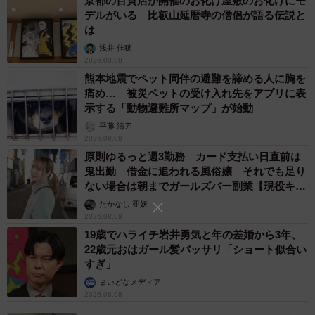
京都の百貨店が開催のお化け屋敷のお化けにモ
デルがいる 比叡山延暦寺の僧侶が語る伝説と
『ヘテプ・ディ・ネスウ』（RANGAI文庫）：
は
https://www.amazon.co.jp/dp/4909743138
浅井 佳穂
2026.08.08
なお「早稲田学」の期末課題がこちら😅💦
熊本地震でペット同伴の避難を諦める人に胸を
痛め… 被災ペットの受け入れ先をアプリに表
https://t.co/rwMnGsi5sC
pic.twitter.com/3qdLJcrSjA
示する「動物避難所マップ」が始動
平藤 清刀
— 戸山藝人 (@ryuka_ishigaya)
October 30, 2025
2026.08.08
原則ゆるっと週3勤務 カード支払い日直前は
鬼出勤 借金に追われる風俗嬢 それでも足り
ない場合は朝までガールズバー副業【現役キャ
ストに取材】
たかなし 亜妖
2026.08.08
19歳でハライチ岩井勇気と年の差婚から3年、
22歳元おはガール髪バッサリ「ショート似合い
すぎ」
まいどなメディア
2026.08.08