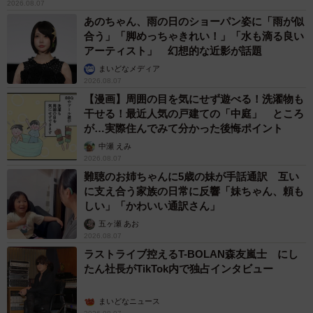
2026.08.07
あのちゃん、雨の日のショーパン姿に「雨が似
合う」「脚めっちゃきれい！」「水も滴る良い
アーティスト」 幻想的な近影が話題
まいどなメディア
2026.08.07
【漫画】周囲の目を気にせず遊べる！洗濯物も
干せる！最近人気の戸建ての「中庭」 ところ
が…実際住んでみて分かった後悔ポイント
中瀬 えみ
2026.08.07
難聴のお姉ちゃんに5歳の妹が手話通訳 互い
に支え合う家族の日常に反響「妹ちゃん、頼も
しい」「かわいい通訳さん」
五ヶ瀬 あお
2026.08.07
ラストライブ控えるT-BOLAN森友嵐士 にし
たん社長がTikTok内で独占インタビュー
まいどなニュース