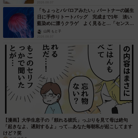
2026.08.07
「ちょっとババロアみたい」パートナーの誕生
日に手作りトートバッグ 完成まで1年 淡い
藍染めに漂うクラゲ よく見ると…「センスす
ごい」
山岡 もと子
2026.08.07
【漫画】大学生息子の「頼れる彼氏」っぷりを見て母は絶句
「起きなよ、遅刻するよ」って…あなた毎朝私が起こしてます
けど？笑