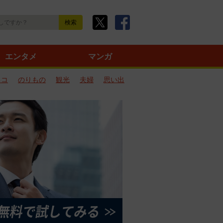
エンタメ
マンガ
ネコ
のりもの
観光
夫婦
思い出