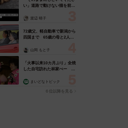
い」道路で動けない猫を前に
返された一言… 懸命に生き
ようとした4日間 「命の重
渡辺 晴子
さはみんな同じ」保護団体代
表の訴え
72歳父、軽自動車で新潟から
四国まで 65歳の母と2人で
3泊4日の旅 パーキングの休
憩まで分刻み… 「大学生で
山岡 もと子
も組まねえよ！」
「火事以来10カ月ぶり」全焼
した自宅訪れた林家ぺー 内
装も壁も取り払われスケルト
ン状態の部屋に呆然
まいどなトピック
６位以降を見る