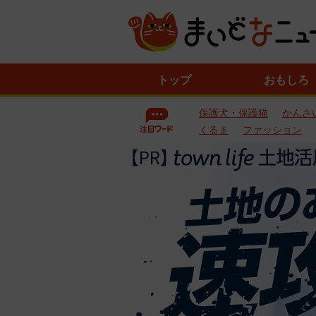
ニ
トップ
おもしろ
ュ
ー
保護犬・保護猫
かんさ
ス
一
くるま
ファッション
覧