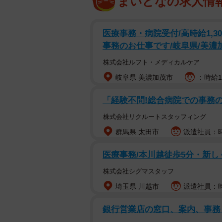
まいどなの求人情
医療事務・病院受付/高時給1,3
事務のお仕事です/岐阜県/美濃
株式会社ルフト・メディカルケア
岐阜県 美濃加茂市
：時給1
「経験不問!総合病院での事務
株式会社リクルートスタッフィング
群馬県 太田市
派遣社員：時
医療事務/本川越徒歩5分・新
株式会社シグマスタッフ
埼玉県 川越市
派遣社員：時
銀行営業店の窓口、案内、事務 