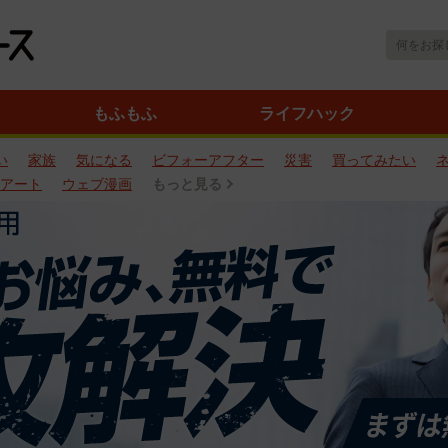
もふもふ
ライフハック
い
家族
気になる
ビフォーアフター
災害
買ってみたい
アート
ウェブ漫画
もっと見る