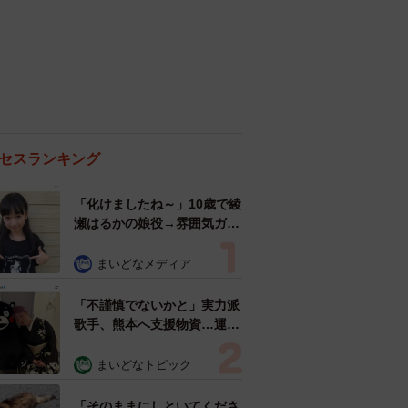
セスランキング
「化けましたね～」10歳で綾
瀬はるかの娘役→雰囲気ガラ
リの18歳に成長 「メイクで
雰囲気が」「宝塚に入れそ
まいどなメディア
う」
「不謹慎でないかと」実力派
歌手、熊本へ支援物資…運搬
トラックの車体デザインにた
めらい 「痛いほど伝わる」
まいどなトピック
「行動され立派」
「そのままにしといてくださ