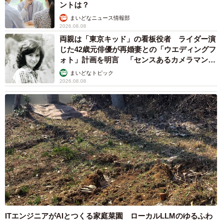
ントは？
まいどなニュース情報部
2026.08.08
両親は「東京キッド」の看板役者 ライダー演
じた42歳元俳優が再婚妻との「ウエディングフ
ォト」計画を明言 「センスあるカメラマン求
む」
まいどなトピック
2026.08.08
ITエンジニアがAIとつくる家庭菜園 ローカルLLMのゆるふわ