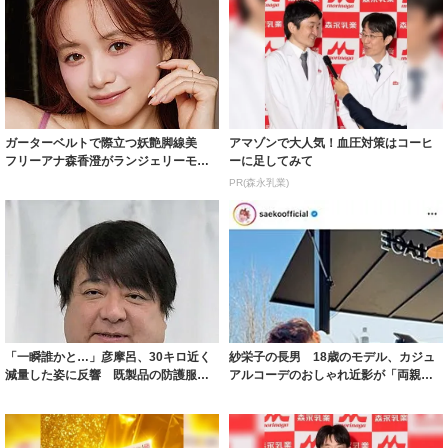
ガーターベルトで際立つ妖艶脚線美
アマゾンで大人気！血圧対策はコーヒ
フリーアナ森香澄がランジェリーモデ
ーに足してみて
ルに ｢PE...
PR(森永乳業)
「一瞬誰かと…」彦摩呂、30キロ近く
紗栄子の長男 18歳のモデル、カジュ
減量した姿に反響 既製品の防護服が
アルコーデのおしゃれ近影が「両親の
着られると...
いいとこ取...