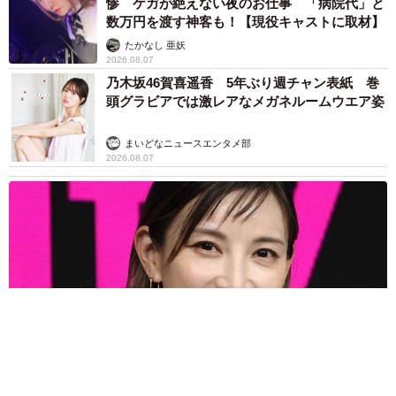
惨 ケガが絶えない夜のお仕事 「病院代」と
数万円を渡す神客も！【現役キャストに取材】
たかなし 亜妖
2026.08.07
乃木坂46賀喜遥香 5年ぶり週チャン表紙 巻
頭グラビアでは激レアなメガネルームウエア姿
まいどなニュースエンタメ部
2026.08.07