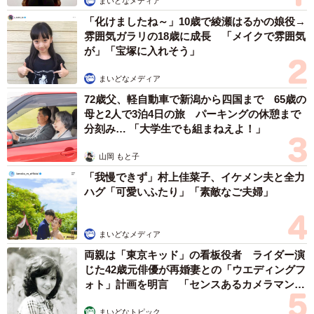
まいどなメディア
「化けましたね～」10歳で綾瀬はるかの娘役→
雰囲気ガラリの18歳に成長 「メイクで雰囲気
が」「宝塚に入れそう」
まいどなメディア
72歳父、軽自動車で新潟から四国まで 65歳の
母と2人で3泊4日の旅 パーキングの休憩まで
分刻み… 「大学生でも組まねえよ！」
山岡 もと子
「我慢できず」村上佳菜子、イケメン夫と全力
ハグ「可愛いふたり」「素敵なご夫婦」
まいどなメディア
両親は「東京キッド」の看板役者 ライダー演
じた42歳元俳優が再婚妻との「ウエディングフ
ォト」計画を明言 「センスあるカメラマン求
む」
まいどなトピック