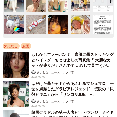
気になる
恋愛
もしかしてノーパン？ 素肌に黒ストッキング
とハイレグ ちとせよしの写真集「 大胆なカ
ットが盛りだくさんです… 心して見てくださ
い」
まいどなニュースエンタメ部
2026.08.08
はだけた黒キャミからあふれるマシュマロ 一
世を風靡したグラビアレジェンド 伝説の「貝
殻ビキニ」から「サンゴNUDE」へ
まいどなニュースエンタメ部
2026.08.08
韓国グラドルの第一人者ピョ・ウンジ メイド