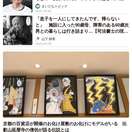
まいどなトピック
2026.08.08
「息子を一人にしてきたんです、帰らない
と」 施設に入った90歳母、障害のある60歳次
男との暮らしは行き詰まり…【司法書士の現場
から】
山下 静香
2026.08.08
京都の百貨店が開催のお化け屋敷のお化けにモデルがいる 比
叡山延暦寺の僧侶が語る伝説とは