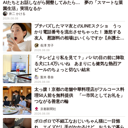
AIたちとお話しながら開墾してみたら… 夢の「スマートな菜
園生活」実現なるか
井二 かける
2026.08.08
プチバズしたママ友とのLINEスクショ うっ
かり電話番号を流出させちゃった！ 激怒する
友人 慰謝料の相場はいくらですか【弁護士が
解説】
長澤 芳子
2026.08.08
「テレビより私を見て？」パパの目の前に陣取
る犬に1.4万いいね あまりにも健気な熱烈ア
ピールのちょっと切ない結末
梨木 香奈
2026.08.08
太っ腹！京都の老舗中華料理店がフルコース料
理50人前を無料提供 「一市民としてお礼を」
つながる善意の輪
京都新聞社
2026.08.08
ボロボロで不細工なおじいちゃん猫に一目惚
れ エイズだし手がかかるけど…おうちで暮ら