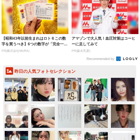
【昭和43年以前生まれはロト６この数
アマゾンで大人気！血圧対策はコーヒ
字を買うべき】6つの数字が「完全一
ーに足してみて
致」する方...
PR(株式会社MURA)
PR(森永乳業)
Recommended by
昨日の人気フォトセレクション