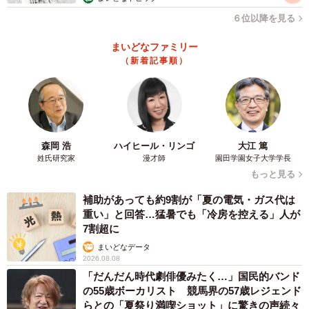
６位以降を見る
まいどなファミリー
（新着記事順）
森岡 浩
ハイヒール・リンゴ
大江 篤
姓氏研究家
漫才師
園田学園女子大学学長
もっと見る
補助があっても約9割が「夏の電気・ガス代は
重い」と回答…猛暑でも「冷房を控える」人が
7割超に
まいどなデータ
2026.08.08
「だんだん時代劇俳優みたく…」国民的バンド
の55歳ボーカリスト 競馬界の57歳レジェンド
らとの「夏祭り満喫ショット」に驚きの声続々