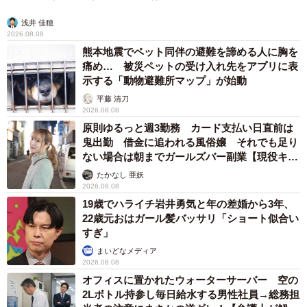
浅井 佳穂
2026.08.08
熊本地震でペット同伴の避難を諦める人に胸を
痛め… 被災ペットの受け入れ先をアプリに表
示する「動物避難所マップ」が始動
平藤 清刀
2026.08.08
原則ゆるっと週3勤務 カード支払い日直前は
鬼出勤 借金に追われる風俗嬢 それでも足り
ない場合は朝までガールズバー副業【現役キャ
ストに取材】
たかなし 亜妖
2026.08.08
19歳でハライチ岩井勇気と年の差婚から3年、
22歳元おはガール髪バッサリ「ショート似合い
すぎ」
まいどなメディア
2026.08.08
オフィスに置かれたウォーターサーバー 空の
2Lボトル持参し毎日給水する男性社員→総務担