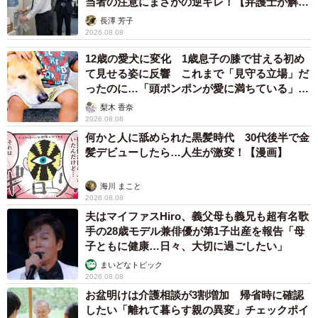
当者の注意にまさかの逆ギレ！【弁護士が解
説】
長澤 芳子
2026.08.08
12歳の愛犬に変化 1歳息子の膝で甘える初め
て見せる姿に反響 これまで「見守る立場」だ
ったのに…「頭ポンポンが愛に満ちている」
「尊…」
梨木 香奈
2026.08.08
何かと人に舐められた黒髪時代 30代後半で金
髪デビューしたら…人生が激変！【漫画】
海川 まこと
2026.08.08
夫はマイファスHiro、義父母も義兄も超有名歌
手の28歳モデル兼俳優が第1子出産を報告「母
子ともに健康…日々、大切に過ごしたい」
まいどなトピック
2026.08.08
お盆明けは介護相談が3割増加 帰省時に確認
したい「離れて暮らす親の異変」チェックポイ