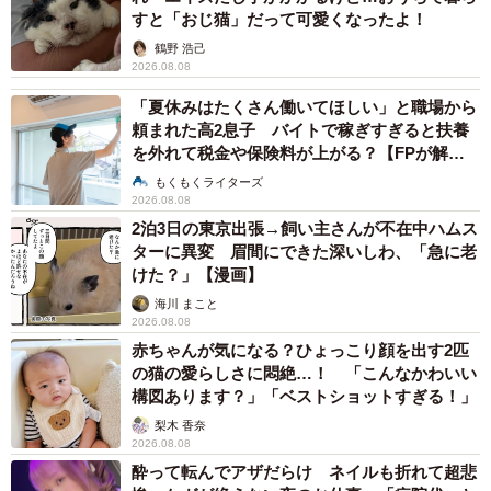
すと「おじ猫」だって可愛くなったよ！
鶴野 浩己
2026.08.08
「夏休みはたくさん働いてほしい」と職場から
頼まれた高2息子 バイトで稼ぎすぎると扶養
を外れて税金や保険料が上がる？【FPが解
説】
もくもくライターズ
2026.08.08
2泊3日の東京出張→飼い主さんが不在中ハムス
ターに異変 眉間にできた深いしわ、「急に老
けた？」【漫画】
海川 まこと
2026.08.08
赤ちゃんが気になる？ひょっこり顔を出す2匹
の猫の愛らしさに悶絶…！ 「こんなかわいい
構図あります？」「ベストショットすぎる！」
梨木 香奈
2026.08.08
酔って転んでアザだらけ ネイルも折れて超悲