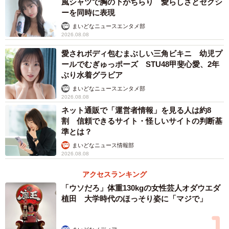
風シャツで胸の下がちらり 愛らしさとセクシ
ーを同時に表現
まいどなニュースエンタメ部
2026.08.08
愛されボディ包むまぶしい三角ビキニ 幼児プ
ールでむぎゅっポーズ STU48甲斐心愛、2年
ぶり水着グラビア
まいどなニュースエンタメ部
2026.08.08
ネット通販で「運営者情報」を見る人は約8
割 信頼できるサイト・怪しいサイトの判断基
準とは？
まいどなニュース情報部
2026.08.08
アクセスランキング
「ウソだろ」体重130kgの女性芸人オダウエダ
植田 大学時代のほっそり姿に「マジで」