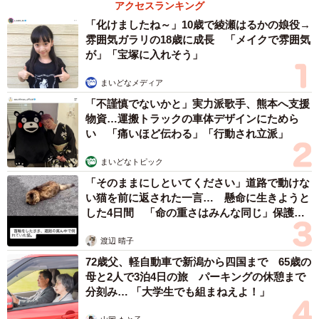
アクセスランキング
意外と知られていない月給の場合の最低賃金の計
「化けましたね～」10歳で綾瀬はるかの娘役→
算方法
雰囲気ガラリの18歳に成長 「メイクで雰囲気
が」「宝塚に入れそう」
Aさんのように、急激に最低賃金が上がったエリアでお勤め
まいどなメディア
の場合は同じようなケースがあるかもしれません。
「不謹慎でないかと」実力派歌手、熊本へ支援
物資…運搬トラックの車体デザインにためら
意外と知られていない月給の場合の最低賃金の計算方法を
い 「痛いほど伝わる」「行動され立派」
確認しておきましょう！
まいどなトピック
「月給（基本給・社員一律に毎月定額で支払われる手当）÷
「そのままにしといてください」道路で動けな
い猫を前に返された一言… 懸命に生きようと
月平均所定労働時間」
した4日間 「命の重さはみんな同じ」保護団
体代表の訴え
上記のAさんの場合、1日6時間勤務、年間休日120日のため
渡辺 晴子
月平均所定労働時間は122.5時間となり、15万円÷122.5時間
72歳父、軽自動車で新潟から四国まで 65歳の
母と2人で3泊4日の旅 パーキングの休憩まで
＝1224円が時給ということになります。
分刻み… 「大学生でも組まねえよ！」
令和7年度の東京都最低賃金は1226円のため、わずかでは