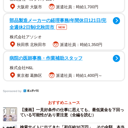
大阪府 大阪市
派遣社員：時給1,700円
部品製造メーカーの経理事務/年間休日121日/完
全週休2日制/北秋田市
NEW
株式会社アソシオ
秋田県 北秋田市
派遣社員：時給1,350円
病院の医師事務・作業補助スタッフ
株式会社H&L
東京都 葛飾区
派遣社員：時給1,400円～
Aさん（関東在住、40代、契約社員）は長女の出産を機に
Sponsored by
それまで勤めていた会社を退職、数年前に次女が小学校に
おすすめニュース
入学したのをきっかけに、近所の小さな会社の事務パート
【漫画】一見好条件の仕事に思えても、最低賃金を下回っ
に応募し、同じ会社で契約社員に切り替えて働いていま
ている可能性があり要注意（全編を読む）
す。
検索サイトに出てきた「初任給30万円」…その金額、本当