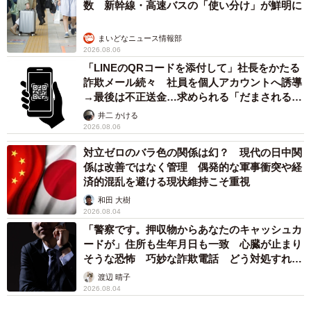
数 新幹線・高速バスの「使い分け」が鮮明に
2/6
この月給に問題あり！？
まいどなニュース情報部
2026.08.06
ある日、子どもの小学校でのママ友との立ち話で仕事探し
「LINEのQRコードを添付して」社長をかたる
詐欺メール続々 社員を個人アカウントへ誘導
の話になった時のこと。「家の近所で時短で土日休みなん
→最後は不正送金…求められる「だまされる前
て羨ましい！」と言われたので「月給は15万円しかないけ
提」の対策
井二 かける
どね」と答えたところ、ママ友から「うーん、最低賃金く
2026.08.06
らい？」と言われてびっくり。
対立ゼロのバラ色の関係は幻？ 現代の日中関
係は改善ではなく管理 偶発的な軍事衝突や経
そういえば月給で最低賃金なんて意識したことがなかっ
済的混乱を避ける現状維持こそ重視
た…と思い、計算してもらったところ、ここ数年の東京都
和田 大樹
2026.08.04
の最低賃金の上昇で、今年度からほんのわずかに最低賃金
「警察です。押収物からあなたのキャッシュカ
を下回っていることがわかりました。
ードが」住所も生年月日も一致 心臓が止まり
そうな恐怖 巧妙な詐欺電話 どう対処すれ
ば…
幸い、会社が「気がつかなくて申し訳ない」とすぐに給与
渡辺 晴子
2026.08.04
改定をしてくれたため、少しお給料がUPしたそうです。