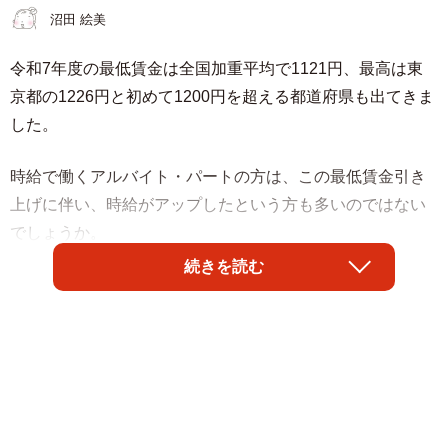
沼田 絵美
令和7年度の最低賃金は全国加重平均で1121円、最高は東
京都の1226円と初めて1200円を超える都道府県も出てきま
した。
時給で働くアルバイト・パートの方は、この最低賃金引き
上げに伴い、時給がアップしたという方も多いのではない
でしょうか。
続きを読む
一方、月給で働く正社員や契約社員の場合、最低賃金の引
き上げで自分の給与に影響があるか、計算してみたことが
ある方は少ないかもしれません。しかし、給与水準によっ
ては最低賃金の引上げが自分の月給に関わってくること
も。「最低賃金以下」の月給になっていないか気になる方
は要チェックです！