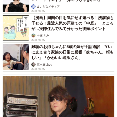
最低賃金の改定は今後も引き上げが予定されており、政府
まいどなメディア
は2020年代に「時給1500円」を目標にしています。この最
2026.08.07
【漫画】周囲の目を気にせず遊べる！洗濯物も
低賃金1500円への対応をすでに達成している企業の割合は
干せる！最近人気の戸建ての「中庭」 ところ
わずか17.34％。
が…実際住んでみて分かった後悔ポイント
中瀬 えみ
これから最低賃金の改定が続く中、「うっかり最低賃金割
2026.08.07
れ月給」が発生してしまう会社が増えてくるかもしれませ
難聴のお姉ちゃんに5歳の妹が手話通訳 互い
に支え合う家族の日常に反響「妹ちゃん、頼も
ん。
しい」「かわいい通訳さん」
五ヶ瀬 あお
【参考】
2026.08.07
▽厚生労働省｜最低賃金額以上かどうかを確認する方法
https://www.mhlw.go.jp/stf/seisakunitsuite/bunya/koyou_rou
dou/roudoukijun/chingin/newpage_43899.html
▽株式会社東京商工リサーチ｜最低賃金「25年度引き上
げ」「1,500円以上」に関するアンケート調査
https://www.tsr-net.co.jp/data/detail/1201909_1527.html