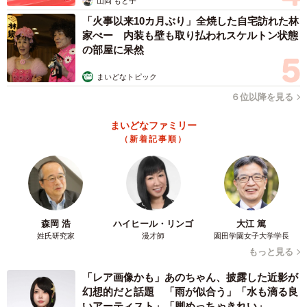
山岡 もと子
ありますが、最低賃金を下回っていたということになりま
「火事以来10カ月ぶり」全焼した自宅訪れた林
す。
家ぺー 内装も壁も取り払われスケルトン状態
の部屋に呆然
なお、この「月給」には通勤手当や時間外・休日・深夜労
まいどなトピック
働手当、賞与、家族手当などは月給に含まれません。
６位以降を見る
「自分の月給、時給に直したらいくら？」一度計算してみ
まいどなファミリー
（新着記事順）
ては？
最低賃金の改定、企業の約3割弱が「現在の時給
は引き上げ後の最低賃金を下回っている」
東京商工リサーチが実施した企業アンケートによると、
森岡 浩
ハイヒール・リンゴ
大江 篤
姓氏研究家
漫才師
園田学園女子大学学長
2025年度の最低賃金よりも低い時給での雇用がある企業は
もっと見る
27.1％にのぼり、今回の引き上げにより給与改定の必要性
「レア画像かも」あのちゃん、披露した近影が
が生じています。
幻想的だと話題 「雨が似合う」「水も滴る良
いアーティスト」「脚めっちゃきれい」