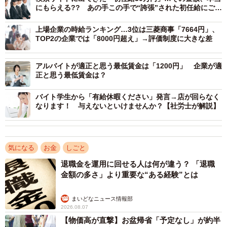
にもらえる?? あの手この手で“誇張”された初任給にご用
フルタイムと言っても1日6時間の時短勤務で残業もほとん
心
どなく4時にあがれること、土日祝日は必ず休めることか
上場企業の時給ランキング…3位は三菱商事「7664円」、
TOP2の企業では「8000円超え」→評価制度に大きな差
ら、月給は15万円と低いものの、納得して働いていたそう
です。
アルバイトが適正と思う最低賃金は「1200円」 企業が適
正と思う最低賃金は？
バイト学生から「有給休暇ください」発言→店が回らなく
なります！ 与えないといけませんか？【社労士が解説】
気になる
お金
しごと
退職金を運用に回せる人は何が違う？ 「退職
金額の多さ」より重要な“ある経験”とは
まいどなニュース情報部
2026.08.07
【物価高が直撃】お盆帰省「予定なし」が約半