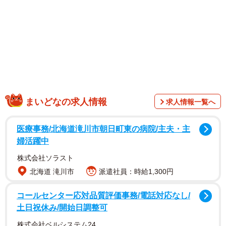
「時短勤務月給15万円」の契約事務職は最低賃金
以下！？
まいどなの求人情報
求人情報一覧へ
医療事務/北海道滝川市朝日町東の病院/主夫・主
婦活躍中
株式会社ソラスト
北海道 滝川市
派遣社員：時給1,300円
コールセンター応対品質評価事務/電話対応なし/
1/6
土日祝休み/開始日調整可
一見、好条件の仕事だが…？
株式会社ベルシステム24