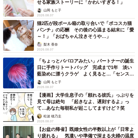
せる家族ストーリーに「かわいすぎる！」
山岡 もと子
2026.08.07
猫2匹が段ボール箱の取り合いで「ポコスカ猫
パンチ」の応酬 その後の心温まる結末に「愛
～！」「おばちゃん泣きそうや…」
梨木 香奈
2026.08.07
「ちょっとババロアみたい」パートナーの誕生
日に手作りトートバッグ 完成まで1年 淡い
藍染めに漂うクラゲ よく見ると…「センスす
ごい」
山岡 もと子
2026.08.07
【漫画】大学生息子の「頼れる彼氏」っぷりを
見て母は絶句 「起きなよ、遅刻するよ」っ
て…あなた毎朝私が起こしてますけど？笑
松波 穂乃圭
2026.08.07
【お盆の帰省】既婚女性の半数以上が「日常よ
り疲れる」 気遣いや準備で深まる夫婦の温度