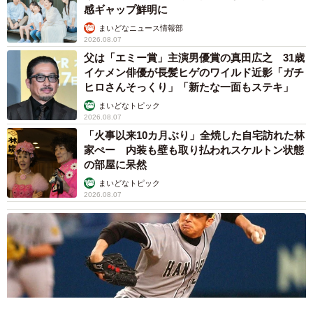
感ギャップ鮮明に
まいどなニュース情報部
2026.08.07
父は「エミー賞」主演男優賞の真田広之 31歳
イケメン俳優が長髪ヒゲのワイルド近影「ガチ
ヒロさんそっくり」「新たな一面もステキ」
まいどなトピック
2026.08.07
「火事以来10カ月ぶり」全焼した自宅訪れた林
家ぺー 内装も壁も取り払われスケルトン状態
の部屋に呆然
まいどなトピック
2026.08.07