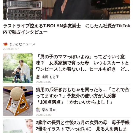
ラストライブ控えるT-BOLAN森友嵐士 にしたん社長がTikTok
内で独占インタビュー
まいどなニュース
2026.08.07
「男の子のママっぽいよね」ってどういう意
味？ 女系家族で育った母 いつもスカートと
ワンピースしか着ないし、ヒールも好き どの
へんが…
山岡 もと子
2026.08.07
猫用の爪研ぎおもちゃを買ったら…「これで合
ってますか？」予想外の使い方が大反響
「100点満点」「かわいいからよし！」
梨木 香奈
2026.08.07
2歳半の長男と生後2カ月の次男の母 母子手帳
2冊をイラストでいっぱいに 見る人を楽しま