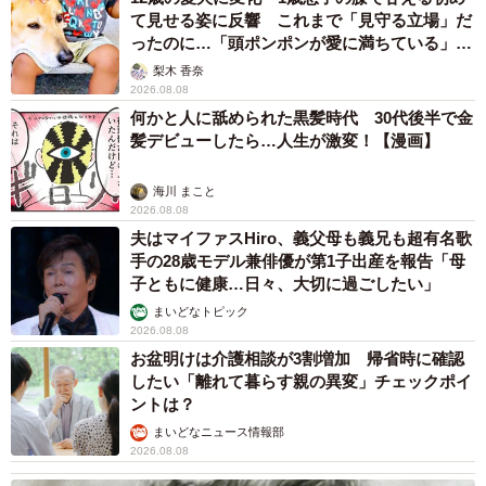
2026.08.08
ボロボロで不細工なおじいちゃん猫に一目惚
れ エイズだし手がかかるけど…おうちで暮ら
すと「おじ猫」だって可愛くなったよ！
鶴野 浩己
2026.08.08
「夏休みはたくさん働いてほしい」と職場から
頼まれた高2息子 バイトで稼ぎすぎると扶養
を外れて税金や保険料が上がる？【FPが解
説】
もくもくライターズ
2026.08.08
2泊3日の東京出張→飼い主さんが不在中ハムス
ターに異変 眉間にできた深いしわ、「急に老
けた？」【漫画】
海川 まこと
2026.08.08
赤ちゃんが気になる？ひょっこり顔を出す2匹
の猫の愛らしさに悶絶…！ 「こんなかわいい
構図あります？」「ベストショットすぎる！」
梨木 香奈