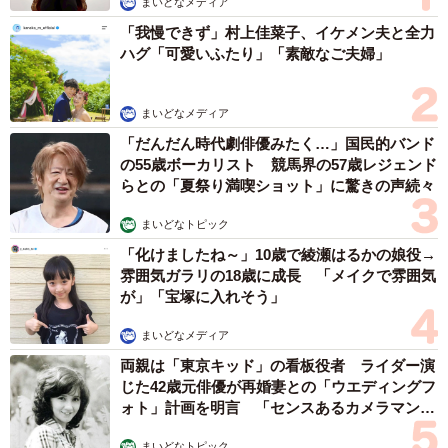
「息子を一人にしてきたんです、帰らない
と」 施設に入った90歳母、障害のある60歳次
男との暮らしは行き詰まり…【司法書士の現場
から】
山下 静香
2026.08.08
6/6
2025年度の最低賃金改定による雇用への負担の予想（提供画像）
また、「2025年度の最低賃金改定による雇用への負担の予
想」を聞くと、76.0％が「負担となる」と予想しており、
業種別では「インフラ」（85.4％）や「製造」
京都の百貨店が開催のお化け屋敷のお化けにモデルがいる 比
（82.7％）、「医療・福祉」（82.4％）で8割を超え、企業
叡山延暦寺の僧侶が語る伝説とは
規模別では「300人未満」で高くなりました。
浅井 佳穂
2026.08.08