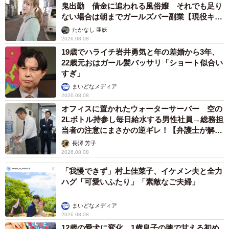
2026.08.08
ITエンジニアがAIとつくる家庭菜園 ローカル
LLMのゆるふわAIたちとお話しながら開墾して
みたら… 夢の「スマートな菜園生活」実現な
るか
井二 かける
2026.08.08
プチバズしたママ友とのLINEスクショ うっ
かり電話番号を流出させちゃった！ 激怒する
友人 慰謝料の相場はいくらですか【弁護士が
解説】
長澤 芳子
2026.08.08
「テレビより私を見て？」パパの目の前に陣取
る犬に1.4万いいね あまりにも健気な熱烈ア
ピールのちょっと切ない結末
梨木 香奈
2026.08.08
太っ腹！京都の老舗中華料理店がフルコース料
理50人前を無料提供 「一市民としてお礼を」
つながる善意の輪
京都新聞社