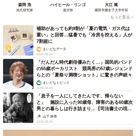
「我慢できず」村上佳菜子、イケメン夫と全力
ハグ「可愛いふたり」「素敵なご夫婦」
まいどなメディア
2026.08.08
12歳の愛犬に変化 1歳息子の膝で甘える初め
て見せる姿に反響 これまで「見守る立場」だ
ったのに…「頭ポンポンが愛に満ちている」
「尊…」
梨木 香奈
2026.08.08
何かと人に舐められた黒髪時代 30代後半で金
髪デビューしたら…人生が激変！【漫画】
海川 まこと
2026.08.08
夫はマイファスHiro、義父母も義兄も超有名歌
手の28歳モデル兼俳優が第1子出産を報告「母
子ともに健康…日々、大切に過ごしたい」
まいどなトピック