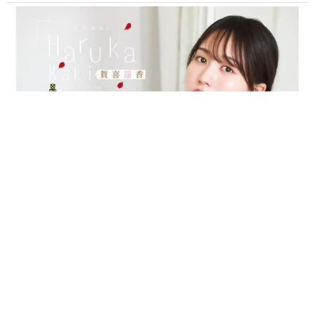
山岡 もと子
2026.08.07
猫2匹が段ボール箱の取り合いで「ポコスカ猫
パンチ」の応酬 その後の心温まる結末に「愛
～！」「おばちゃん泣きそうや…」
梨木 香奈
2026.08.07
「ちょっとババロアみたい」パートナーの誕生日に手作りトー
トバッグ 完成まで1年 淡い藍染めに漂うクラゲ よく見る