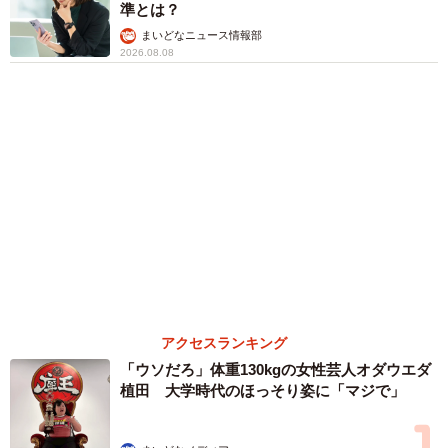
まいどなファミリー
（新着記事順）
5/6
アルバイトを雇用の視点で適正だと思う最低賃金の全国平均額（平均
値）（提供画像）
他方、アルバイトを雇用している企業の採用担当者に対し
森岡 浩
ハイヒール・リンゴ
大江 篤
姓氏研究家
漫才師
園田学園女子大学学長
て、「適正だと思う最低賃金の全国平均額」を聞いたとこ
もっと見る
ろ、全体の平均は「1117円」で、2025年度の最低賃金の全
補助があっても約9割が「夏の電気・ガス代は
国平均額（1,121円）を4円下回り、業種別では「小売」
重い」と回答…猛暑でも「冷房を控える」人が
（1089円）、「飲食・宿泊」（1083円）で金額が低くなり
7割超に
ました。
まいどなデータ
2026.08.08
「だんだん時代劇俳優みたく…」国民的バンド
の55歳ボーカリスト 競馬界の57歳レジェンド
らとの「夏祭り満喫ショット」に驚きの声続々
まいどなトピック
2026.08.08