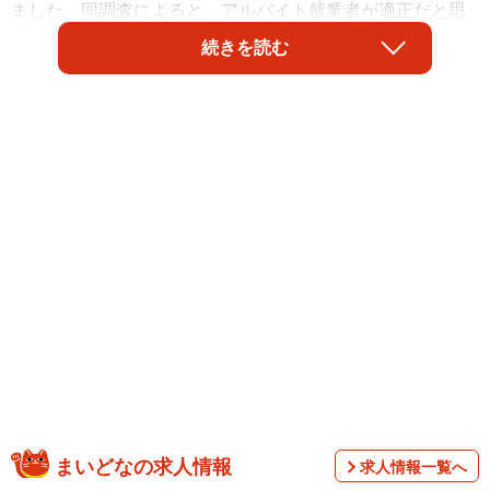
ました。同調査によると、アルバイト就業者が適正だと思
う最低賃金は「1200円」である一方、企業が適正だと思う
続きを読む
最低賃金の全国平均額は「1117円」で、2025年度の最低賃
金の全国平均額（1121円）を下回ることがわかりました。
調査は、全国の15～69歳の男女（中学生を除く）のうち、
まいどなの求人情報
求人情報一覧へ
アルバイトで働いている人、および従業員数10人以上の企