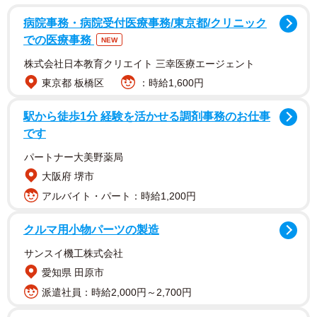
業に所属している全国の経営者・役員または会社員のう
病院事務・病院受付医療事務/東京都/クリニック
ち、自社の非正規雇用労働者の採用方針について把握して
での医療事務
NEW
おり、アルバイトを雇用している採用担当者を対象とし
株式会社日本教育クリエイト 三幸医療エージェント
て、2025年9月にインターネットで実施されました。
東京都 板橋区
：時給1,600円
なお、調査開始時の2025年9月1日は、2025年度の都道府県
駅から徒歩1分 経験を活かせる調剤事務のお仕事
です
別の最低賃金額が決定していなかったため、2025年度最低
賃金引き上げの目安額（全国平均63円）を基準として設問
パートナー大美野薬局
文を作成し、聴取しています。
大阪府 堺市
アルバイト・パート：時給1,200円
クルマ用小物パーツの製造
サンスイ機工株式会社
愛知県 田原市
派遣社員：時給2,000円～2,700円