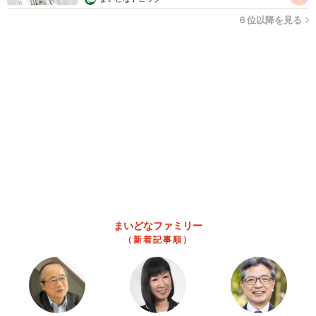
熊本地震でペット同伴の避難を諦める人に胸を
痛め… 被災ペットの受け入れ先をアプリに表
示する「動物避難所マップ」が始動
平藤 清刀
2026.08.08
原則ゆるっと週3勤務 カード支払い日直前は
鬼出勤 借金に追われる風俗嬢 それでも足り
ない場合は朝までガールズバー副業【現役キャ
ストに取材】
たかなし 亜妖
2026.08.08
19歳でハライチ岩井勇気と年の差婚から3年、
22歳元おはガール髪バッサリ「ショート似合い
すぎ」
まいどなメディア
2026.08.08
オフィスに置かれたウォーターサーバー 空の
2Lボトル持参し毎日給水する男性社員→総務担
当者の注意にまさかの逆ギレ！【弁護士が解
説】
長澤 芳子
2026.08.08