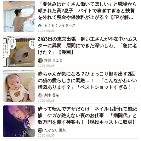
五ヶ瀬 あお
2026.08.07
ラストライブ控えるT-BOLAN森友嵐士 にし
たん社長がTikTok内で独占インタビュー
まいどなニュース
2026.08.07
「男の子のママっぽいよね」ってどういう意
味？ 女系家族で育った母 いつもスカートと
ワンピースしか着ないし、ヒールも好き どの
へんが…
山岡 もと子
2026.08.07
猫用の爪研ぎおもちゃを買ったら…「これで合
ってますか？」予想外の使い方が大反響
「100点満点」「かわいいからよし！」
梨木 香奈
2026.08.07
2歳半の長男と生後2カ月の次男の母 母子手帳
2冊をイラストでいっぱいに 見る人を楽しま
せる家族ストーリーに「かわいすぎる！」