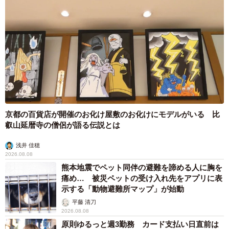
2026.08.08
お盆明けは介護相談が3割増加 帰省時に確認
したい「離れて暮らす親の異変」チェックポイ
ントは？
まいどなニュース情報部
2026.08.08
両親は「東京キッド」の看板役者 ライダー演じた42歳元俳優
が再婚妻との「ウエディングフォト」計画を明言 「センスあ
るカメラマン求む」
まいどなトピック