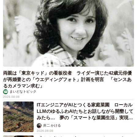
2026.08.08
酔って転んでアザだらけ ネイルも折れて超悲
惨 ケガが絶えない夜のお仕事 「病院代」と
数万円を渡す神客も！【現役キャストに取材】
たかなし 亜妖
2026.08.07
乃木坂46賀喜遥香 5年ぶり週チャン表紙 巻頭グラビアでは
激レアなメガネルームウエア姿