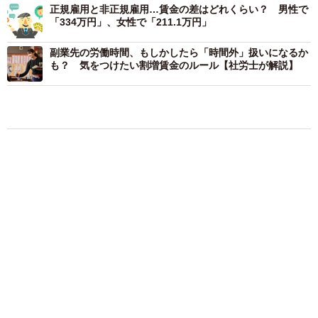
副業先の労働時間、もしかしたら「時間外」扱いになるか
も？ 気をつけたい割増賃金のルール【社労士が解説】
気になる
お金
しごと
もしかしてノーパン？ 素肌に黒ストッキング
とハイレグ ちとせよしの写真集「 大胆なカ
ットが盛りだくさんです… 心して見てくださ
い」
まいどなニュースエンタメ部
3/6
2026.08.08
はだけた黒キャミからあふれるマシュマロ 一
最低賃金の地域格差と越境バイト（提供画像）
世を風靡したグラビアレジェンド 伝説の「貝
殻ビキニ」から「サンゴNUDE」へ
アルバイト就業者のうち、「最低賃金の地域格差を感じ
まいどなニュースエンタメ部
2026.08.08
る」と答えた人は70.9％となり、エリア別では、「東北」
韓国グラドルの第一人者ピョ・ウンジ メイド
（80.7％）や「九州」（79.8％）で割合が高くなりまし
風シャツで胸の下がちらり 愛らしさとセクシ
た。
ーを同時に表現
まいどなニュースエンタメ部