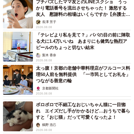
まいどなニュースエンタメ部
2026.08.07
3児の母 43歳女優の肩見せコーデでファンざ
わざわ 「色っぽすぎて思わず二度見」「むっ
かしからずっと可愛い」
まいどなトピック
2026.08.07
あのちゃん、雨の日のショーパン姿に「雨が似
合う」「脚めっちゃきれい！」「水も滴る良い
アーティスト」 幻想的な近影が話題
まいどなメディア
2026.08.07
【漫画】周囲の目を気にせず遊べる！洗濯物も
干せる！最近人気の戸建ての「中庭」 ところ
が…実際住んでみて分かった後悔ポイント
中瀬 えみ
2026.08.07
難聴のお姉ちゃんに5歳の妹が手話通訳 互い
に支え合う家族の日常に反響「妹ちゃん、頼も
しい」「かわいい通訳さん」