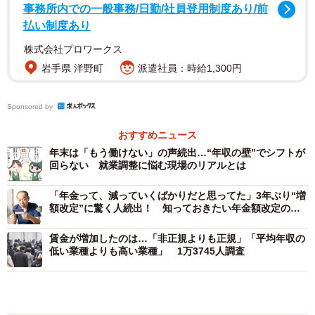
事務所内での一般事務/日勤/社員登用制度あり/前
払い制度あり
株式会社プロワークス
岩手県 洋野町
派遣社員：時給1,300円
2/6
Sponsored by
現在の時給／理想の時給／適正最低賃金額（平均値）（提供画像）
おすすめニュース
年末は「もう働けない」の声続出…“年収の壁”でシフトが
はじめに、アルバイト就業者に対して「適正だと思う最低
回らない 就業調整に悩む現場のリアルとは
賃金の全国平均額」を聞いたところ、「1200円」となり、
「現在の時給（1166円）」と「適正だと思う最低賃金の全
「年金って、減っていくばかりだと思ってた」3年ぶり“増
額改定”に驚く人続出！ 知っておきたい年金額改定の仕
国平均額」とで34円の差が見られ、また、「仕事に見合う
組み【FPが解説】
と思う理想の時給」は「1327円」で、現実との差は161円
賃金が増加したのは…「非正規よりも正規」「平均年収の
低い業種よりも高い業種」 1万3745人調査
となりました。
正規雇用と非正規雇用…賃金の差はどれくらい？ 男性で
「334万円」、女性で「211.1万円」