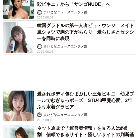
また、「2025年度の最低賃金改定への期待」について聞い
たところ、「自身が希望する時給額になること」は「期待
まいどなメディア
できない」が65.2％、「私生活が豊かになること」は「期
「だんだん時代劇俳優みたく…」国民的バンド
待できないが72.2％、「仕事への意欲が高まること」では
の55歳ボーカリスト 競馬界の57歳レジェンド
「期待できない」が69.8％となり、2025年度の最低賃金改
らとの「夏祭り満喫ショット」に驚きの声続々
定による効果は仕事・私生活どちらも限定的と考える人が
まいどなトピック
多いことが明らかとなりました。
「化けましたね～」10歳で綾瀬はるかの娘役→
雰囲気ガラリの18歳に成長 「メイクで雰囲気
が」「宝塚に入れそう」
まいどなメディア
両親は「東京キッド」の看板役者 ライダー演
じた42歳元俳優が再婚妻との「ウエディングフ
ォト」計画を明言 「センスあるカメラマン求
む」
まいどなトピック
６位以降を見る