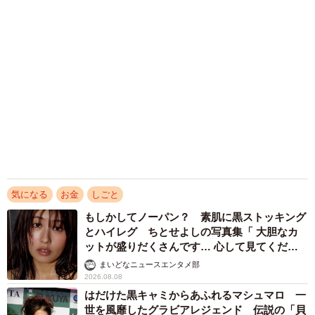
最低賃金の近隣都道府県間の格差、時給水準の近隣自治体
2026.08.08
間の差がある中、「時給が高い近隣地域でアルバイトをし
愛されボディ包むまぶしい三角ビキニ 幼児プ
たいと感じたことがある」と答えた人が43.6％にのぼり、6
ールでむぎゅっポーズ STU48甲斐心愛、2年
ぶり水着グラビア
人に1人以上「時給が高い近隣地域に越境してアルバイト経
まいどなニュースエンタメ部
験がある、いわゆる「越境バイト」（17.9％）を行ったこ
2026.08.08
とがあることがわかりました。
ネット通販で「運営者情報」を見る人は約8
割 信頼できるサイト・怪しいサイトの判断基
準とは？
まいどなニュース情報部
2026.08.08
アクセスランキング
「ウソだろ」体重130kgの女性芸人オダウエダ
植田 大学時代のほっそり姿に「マジで」
4/6
まいどなメディア
2025年度の最低賃金改定後の期待（提供画像）
「我慢できず」村上佳菜子、イケメン夫と全力
ハグ「可愛いふたり」「素敵なご夫婦」