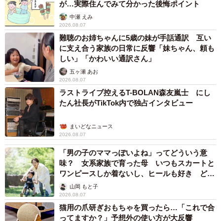
が…実際住んでみて分かった後悔ポイント
中瀬 えみ
2026.08.07
難聴のお姉ちゃんに5歳の妹が手話通訳 互い
に支え合う家族の日常に反響「妹ちゃん、頼も
しい」「かわいい通訳さん」
五ヶ瀬 あお
2026.08.07
ラストライブ控えるT-BOLAN森友嵐士 にし
たん社長がTikTok内で独占インタビュー
まいどなニュース
2026.08.07
「男の子のママっぽいよね」ってどういう意
味？ 女系家族で育った母 いつもスカートと
ワンピースしか着ないし、ヒールも好き どの
へんが…
山岡 もと子
2026.08.07
猫用の爪研ぎおもちゃを買ったら…「これで合
ってますか？」予想外の使い方が大反響