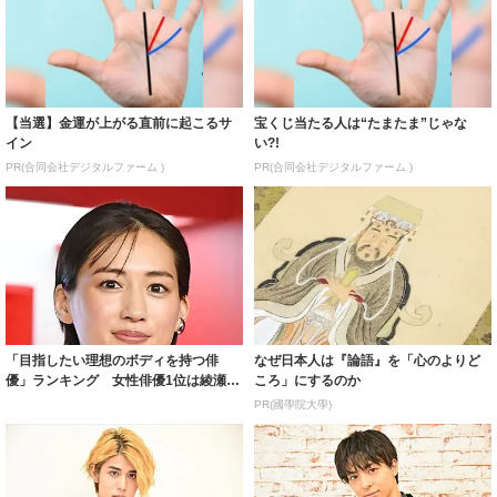
【当選】金運が上がる直前に起こるサ
宝くじ当たる人は“たまたま”じゃな
イン
い?!
PR(合同会社デジタルファーム )
PR(合同会社デジタルファーム )
「目指したい理想のボディを持つ俳
なぜ日本人は『論語』を「心のよりど
優」ランキング 女性俳優1位は綾瀬は
ころ」にするのか
るかさん、男...
PR(國學院大學)