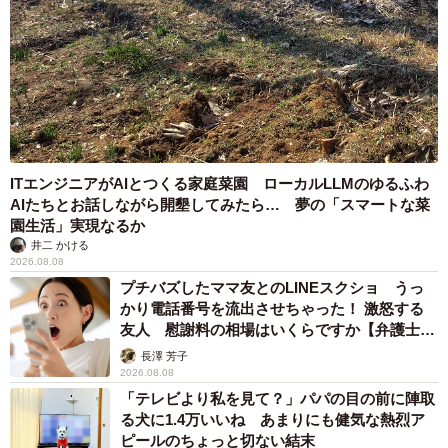
ITエンジニアがAIとつくる家庭菜園 ローカルLLMのゆるふわ
AIたちとお話しながら開墾してみたら… 夢の「スマートな菜
園生活」実現なるか
井二 かける
2026.08.08
プチバズしたママ友とのLINEスクショ うっ
かり電話番号を流出させちゃった！ 激怒する
友人 慰謝料の相場はいくらですか【弁護士が
解説】
長澤 芳子
2026.08.08
「テレビより私を見て？」パパの目の前に陣取
る犬に1.4万いいね あまりにも健気な熱烈ア
ピールのちょっと切ない結末