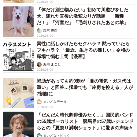
2026.08.09
「体だけ別生物みたい」初めて川遊びをした
犬、濡れた直後の激変ぶりが話題 「新種
だ！」「河童だ」「毛刈りされたあとの羊」
梨木 香奈
2026.08.09
異性に話しかけたらセクハラ？ 黙っていたら
フキハラ？ 「最近、生きるの難しい」令和の
職場で悩む上司【漫画】
海川 まこと
2026.08.09
補助があっても約9割が「夏の電気・ガス代は
重い」と回答…猛暑でも「冷房を控える」人が
7割超に
まいどなデータ
2026.08.08
「だんだん時代劇俳優みたく…」国民的バンド
の55歳ボーカリスト 競馬界の57歳レジェンド
らとの「夏祭り満喫ショット」に驚きの声続々
まいどなトピック