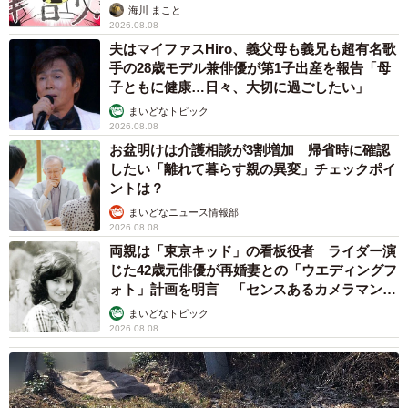
海川 まこと
2026.08.08
夫はマイファスHiro、義父母も義兄も超有名歌
手の28歳モデル兼俳優が第1子出産を報告「母
子ともに健康…日々、大切に過ごしたい」
まいどなトピック
2026.08.08
お盆明けは介護相談が3割増加 帰省時に確認
したい「離れて暮らす親の異変」チェックポイ
ントは？
まいどなニュース情報部
2026.08.08
両親は「東京キッド」の看板役者 ライダー演
じた42歳元俳優が再婚妻との「ウエディングフ
ォト」計画を明言 「センスあるカメラマン求
む」
まいどなトピック
2026.08.08