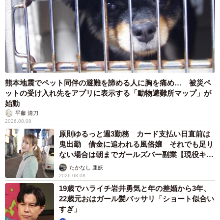
熊本地震でペット同伴の避難を諦める人に胸を痛め… 被災ペ
ットの受け入れ先をアプリに表示する「動物避難所マップ」が
始動
平藤 清刀
2026.08.08
原則ゆるっと週3勤務 カード支払い日直前は
鬼出勤 借金に追われる風俗嬢 それでも足り
ない場合は朝までガールズバー副業【現役キャ
ストに取材】
たかなし 亜妖
2026.08.08
19歳でハライチ岩井勇気と年の差婚から3年、
22歳元おはガール髪バッサリ「ショート似合い
すぎ」