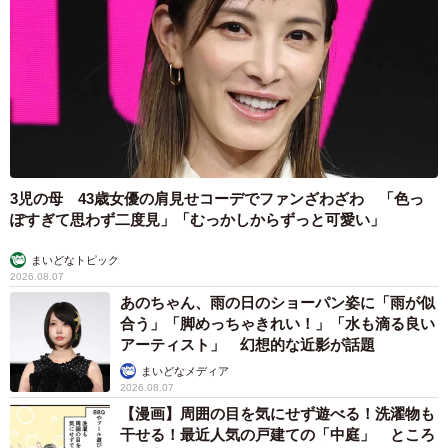
3児の母 43歳女優の肩見せコーデでファンざわざわ 「色っ
ぽすぎて思わず二度見」「むっかしからずっと可愛い」
まいどなトピック
2026.08.07
あのちゃん、雨の日のショーパン姿に「雨が似
合う」「脚めっちゃきれい！」「水も滴る良い
アーティスト」 幻想的な近影が話題
まいどなメディア
2026.08.07
【漫画】周囲の目を気にせず遊べる！洗濯物も
干せる！最近人気の戸建ての「中庭」 ところ