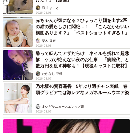
海川 まこと
2026.08.08
赤ちゃんが気になる？ひょっこり顔を出す2匹
の猫の愛らしさに悶絶…！ 「こんなかわいい
構図あります？」「ベストショットすぎる！」
梨木 香奈
2026.08.08
酔って転んでアザだらけ ネイルも折れて超悲
惨 ケガが絶えない夜のお仕事 「病院代」と
数万円を渡す神客も！【現役キャストに取材】
たかなし 亜妖
2026.08.07
乃木坂46賀喜遥香 5年ぶり週チャン表紙 巻
頭グラビアでは激レアなメガネルームウエア姿
まいどなニュースエンタメ部
2026.08.07