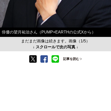
俳優の望月祐治さん（PUMP×EARTHの公式Xから）
まだまだ画像は続きます。画像（1/5）
↓ スクロールで次の写真 ↓
記事を読む