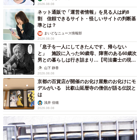
2026.08.08
ネット通販で「運営者情報」を見る人は約8
割 信頼できるサイト・怪しいサイトの判断基
準とは？
まいどなニュース情報部
2026.08.08
「息子を一人にしてきたんです、帰らない
と」 施設に入った90歳母、障害のある60歳次
男との暮らしは行き詰まり…【司法書士の現場
から】
山下 静香
2026.08.08
京都の百貨店が開催のお化け屋敷のお化けにモ
デルがいる 比叡山延暦寺の僧侶が語る伝説と
は
浅井 佳穂
2026.08.08