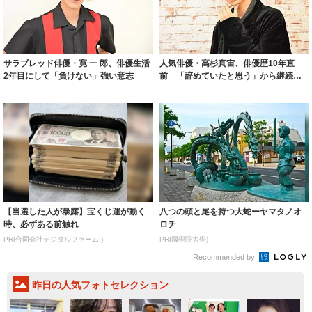
サラブレッド俳優・寛 一 郎、俳優生活
人気俳優・高杉真宙、俳優歴10年直
2年目にして「負けない」強い意志
前 「辞めていたと思う」から継続へ
の理由
【当選した人が暴露】宝くじ運が動く
八つの頭と尾を持つ大蛇ーヤマタノオ
時、必ずある前触れ
ロチ
PR(合同会社デジタルファーム )
PR(國學院大學)
Recommended by
昨日の人気フォトセレクション