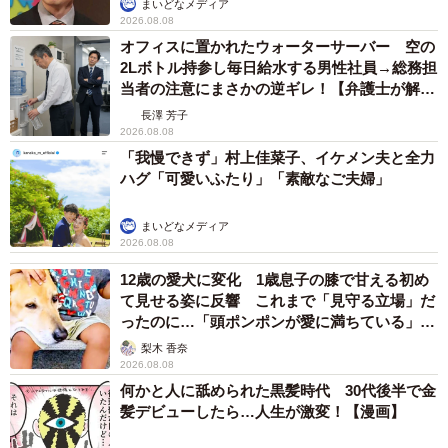
まいどなメディア
2026.08.08
オフィスに置かれたウォーターサーバー 空の
2Lボトル持参し毎日給水する男性社員→総務担
当者の注意にまさかの逆ギレ！【弁護士が解
説】
長澤 芳子
2026.08.08
「我慢できず」村上佳菜子、イケメン夫と全力
ハグ「可愛いふたり」「素敵なご夫婦」
まいどなメディア
2026.08.08
12歳の愛犬に変化 1歳息子の膝で甘える初め
て見せる姿に反響 これまで「見守る立場」だ
ったのに…「頭ポンポンが愛に満ちている」
「尊…」
梨木 香奈
2026.08.08
何かと人に舐められた黒髪時代 30代後半で金
髪デビューしたら…人生が激変！【漫画】