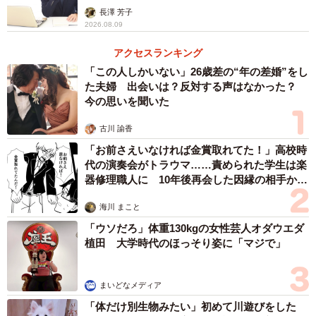
アカウンセラーが解説】
長澤 芳子
2026.08.09
アクセスランキング
「この人しかいない」26歳差の“年の差婚”をし
た夫婦 出会いは？反対する声はなかった？
今の思いを聞いた
古川 諭香
「お前さえいなければ金賞取れてた！」高校時
代の演奏会がトラウマ……責められた学生は楽
器修理職人に 10年後再会した因縁の相手から
思わぬ申し出【漫画】
海川 まこと
「ウソだろ」体重130kgの女性芸人オダウエダ
植田 大学時代のほっそり姿に「マジで」
まいどなメディア
「体だけ別生物みたい」初めて川遊びをした