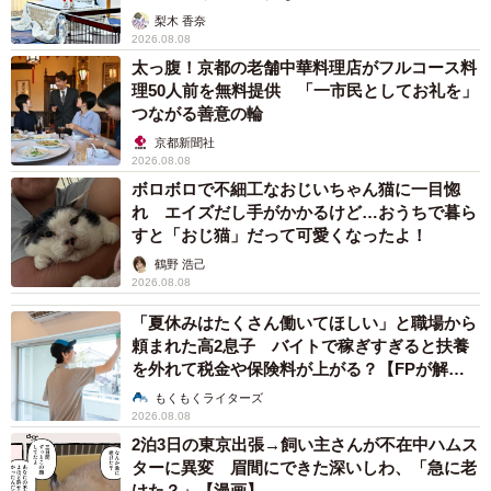
梨木 香奈
2026.08.08
太っ腹！京都の老舗中華料理店がフルコース料
理50人前を無料提供 「一市民としてお礼を」
つながる善意の輪
京都新聞社
2026.08.08
ボロボロで不細工なおじいちゃん猫に一目惚
れ エイズだし手がかかるけど…おうちで暮ら
すと「おじ猫」だって可愛くなったよ！
鶴野 浩己
2026.08.08
「夏休みはたくさん働いてほしい」と職場から
頼まれた高2息子 バイトで稼ぎすぎると扶養
を外れて税金や保険料が上がる？【FPが解
説】
もくもくライターズ
2026.08.08
2泊3日の東京出張→飼い主さんが不在中ハムス
ターに異変 眉間にできた深いしわ、「急に老
けた？」【漫画】