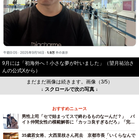
9月には「初海外へ！小さな夢が叶いました」（望月祐治さ
んの公式Xから）
まだまだ画像は続きます。画像（3/5）
↓ スクロールで次の写真 ↓
おすすめニュース
男性上司「セで始まってスで終わるものなーんだ？」 バ
イト仲間女性の模範解答に「カッコ良すぎるだろ」「完璧
な返し！」
35歳若女将、大西里枝さん死去 京都市長「いくらなんで