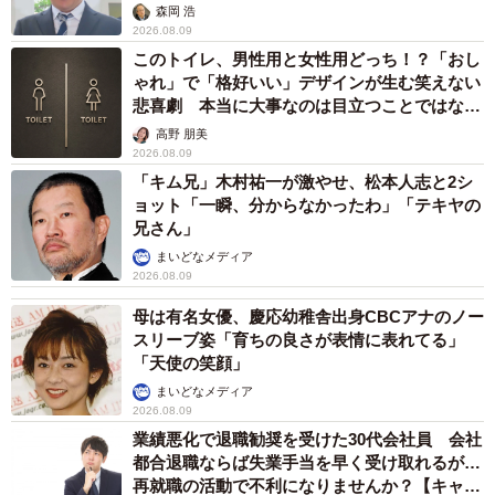
森岡 浩
2026.08.09
このトイレ、男性用と女性用どっち！？「おし
ゃれ」で「格好いい」デザインが生む笑えない
悲喜劇 本当に大事なのは目立つことではな
く…
高野 朋美
2026.08.09
「キム兄」木村祐一が激やせ、松本人志と2シ
ョット「一瞬、分からなかったわ」「テキヤの
兄さん」
まいどなメディア
2026.08.09
母は有名女優、慶応幼稚舎出身CBCアナのノー
スリーブ姿「育ちの良さが表情に表れてる」
「天使の笑顔」
まいどなメディア
2026.08.09
業績悪化で退職勧奨を受けた30代会社員 会社
都合退職ならば失業手当を早く受け取れるが…
再就職の活動で不利になりませんか？【キャリ