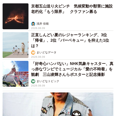
京都五山送り火ピンチ 気候変動や獣害に施設
老朽化「もう限界」 クラファン募る
浅井 佳穂
2026.08.09
正直しんどい夏のレジャーランキング、3位
「帰省」、2位「バーベキュー」を抑えた1位
は？
まいどなデータ
2026.08.09
「好奇心ハンパない」NHK気象キャスター、真
っ赤なワンピでミュージカル「愛の不時着」を
観劇 三山凌輝さんらポスターと記念撮影
まいどなトピック
2026.08.09