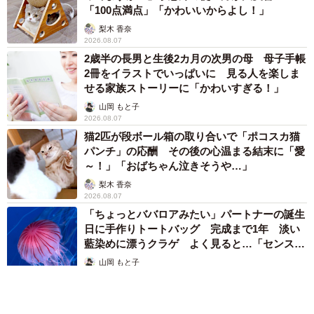
「100点満点」「かわいいからよし！」
梨木 香奈
2026.08.07
2歳半の長男と生後2カ月の次男の母 母子手帳
2冊をイラストでいっぱいに 見る人を楽しま
せる家族ストーリーに「かわいすぎる！」
山岡 もと子
2026.08.07
猫2匹が段ボール箱の取り合いで「ポコスカ猫
パンチ」の応酬 その後の心温まる結末に「愛
～！」「おばちゃん泣きそうや…」
梨木 香奈
2026.08.07
「ちょっとババロアみたい」パートナーの誕生
日に手作りトートバッグ 完成まで1年 淡い
藍染めに漂うクラゲ よく見ると…「センスす
ごい」
山岡 もと子
2026.08.07