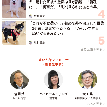
犬、濡れた直後の激変ぶりが話題 「新種
だ！」「河童だ」「毛刈りされたあとの羊」
梨木 香奈
「これが不動柴か…」初めて外を散歩した豆柴
→2分後、足元でうるうる 「かわいすぎる」
「ぬいぐるみみたい」
梨木 香奈
６位以降を見る
まいどなファミリー
（新着記事順）
森岡 浩
ハイヒール・リンゴ
大江 篤
姓氏研究家
漫才師
園田学園女子大学学長
もっと見る