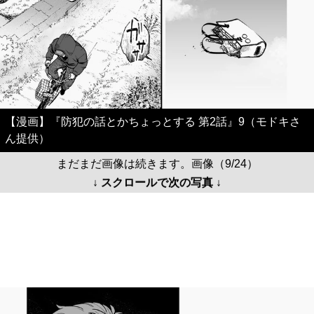
【漫画】『防犯の話とかちょっとする 第2話』9（モドキさ
ん提供）
まだまだ画像は続きます。画像（9/24）
↓ スクロールで次の写真 ↓