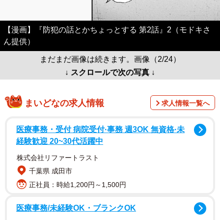
【漫画】『防犯の話とかちょっとする 第2話』2（モドキさ
ん提供）
まだまだ画像は続きます。画像（2/24）
↓ スクロールで次の写真 ↓
まいどなの求人情報
求人情報一覧へ
医療事務・受付 病院受付·事務 週3OK 無資格·未
経験歓迎 20~30代活躍中
株式会社リファートラスト
千葉県 成田市
正社員：時給1,200円～1,500円
医療事務/未経験OK・ブランクOK