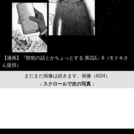
【漫画】『防犯の話とかちょっとする 第2話』6（モドキさ
ん提供）
まだまだ画像は続きます。画像（6/24）
↓ スクロールで次の写真 ↓