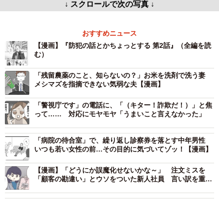
↓ スクロールで次の写真 ↓
おすすめニュース
【漫画】『防犯の話とかちょっとする 第2話』（全編を読
む）
「残留農薬のこと、知らないの？」お米を洗剤で洗う妻
メシマズを指摘できない気弱な夫【漫画】
「警視庁です」の電話に、「（キター！詐欺だ！）」と焦
って…… 対応にモヤモヤ「うまいこと言えなかった」
「病院の待合室」で、繰り返し診察券を落とす中年男性
いつも若い女性の前…その目的に気づいてゾッ！【漫画】
【漫画】「どうにか誤魔化せないかな～」 注文ミスを
「顧客の勘違い」とウソをついた新人社員 言い訳を重ね
傲慢な態度を変えなかった彼女の末路