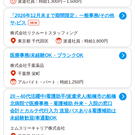
派遣社員：時給1,300円～1,500円
ある日、主人公・桜木春子がお客様からの注文商品を管理
していると、見覚えのない商品が見つかります。数日前に
「2026年12月末まで期間限定」一般事務/その他
来店したフワさんというお客様の注文ですが、届いたのが
サ-ビス
NEW
ピンク色の服だったことに春子は強い違和感がありまし
株式会社リクルートスタッフィング
た。実はフワさんは春子が以前接客したお客様で、「絶対
東京都 千代田区
派遣社員：時給1,800円
買うならラベンダー色だよね！」と春子に語っていたので
医療事務/未経験OK・ブランクOK
す。
株式会社千葉薬品
その後、フワさんの注文を受けた新人社員のトビ山さんに
千葉県 栄町
尋ねると、彼女は慌てながら「たしかその色で伺ったは
アルバイト・パート：時給1,250円
ず…」と話します。
20～40代活躍中/看護助手/派遣求人/船橋市の船橋
北病院で医療事務・看護補助 外来・入院の窓口
会計とカルテ代行入力 送迎バスあり&看護補助は
未経験歓迎/車通勤OK
エムスリーキャリア株式会社