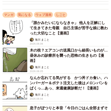
れる？」と呼び止められ、この出来事はトラブルとして対
応されることになります。
マンガ
気になる
ウェブ漫画
しごと
「誰かみたいにならなきゃ」 他人を正解にし
て生きてきた母親 自己主張が苦手な娘に教わ
った大切なこと【漫画】
海川 まこと
2026.08.06
木の枝？エアコンの送風口から細長いものが…
昼休みの診療所を襲った恐怖の生きもの【漫
画】
海川 まこと
2026.08.05
なんか忘れてる気がする かつ丼ドカ食い、ハ
3/148
ンバーガー＆ポテト注文した後はメロンパンを
ぱくっ…あっ、来週健康診断だ！【漫画】
苦しい言い訳を重ねていく(C) ぼのこ
海川 まこと
2026.08.04
トビ山は自分の責任になってしまうことを恐れ、「そう
だ！お客様のせいにしちゃえばいい！」と考え、フワさん
息子がぽつりと本音「今日のごはん全部まずそ