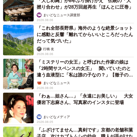
「大しめ縄」が8年ぶり掛けかえ 伝統の「大
最近は、昔ほど仕事に全力を注がない、いわゆる「熱量の
撚り合わせ」が28万回超再生「ほんとに圧巻」
低い働き方」を選ぶ人が増えているようにも感じます。た
まいどなニュース調査部
だ、それは決して悪いことではなく、自分に合った働き方
2026.08.06
を選ぶことも大切だと思っています。一方、店長をしてい
「これ全部長野県」海外のような絶景ショット
に感動と反響「離れてからいいところだったん
た頃には、何事も冷めた目で「無駄だ」と切り捨ててしま
だって気づいた」
うスタッフにも出会いました。彼女はトビ山さんのように
行橋 友
頭が良く要領もいい人でしたが、経験する前から「わかっ
2026.08.06
たつもり」になってしまうところがあり、少し惜しいこと
「ミステリーの女王」と呼ばれた作家の娘は
「2時間サスペンスの女王」 聞いていたのと
だと感じていました。
違う血液型に「私は誰の子なの？」【徹子の部
屋】
まいどなニュース
だからこそ、今回のこのセリフには「全力で向き合ってみ
2026.08.06
ることこそが、自分の心を豊かにする」という思いを込め
「わぁ…姐さん…」「永遠にお美しい」 大女
ています。たとえ無駄に見えることでも挑戦してみること
優岩下志麻さん、写真家のインスタに登場
で視野が広がり、日々の仕事もより充実していくのではな
まいどなメディア
いかと考えています。
2026.08.05
「ふざけてません…真剣です」京都の老舗和菓
―読者へメッセージを願いします。
子店 次はカブトムシの幼虫 職人が手がけた