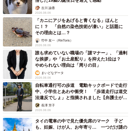
悟した19歳の誕生日を迎えて感動
古川 諭香
2026.08.06
「カニにアジをあげると青くなる」ほんと
に！？ 「自然の染色技術が凄い」と話題に
その理由とは…？
竹中 友一（RinToris）
2026.08.06
誰も求めていない職場の「謎マナー」、「過剰
な挨拶」や「お土産配り」を抑えた1位は？
やめられない理由は「周りの目」
まいどなデータ
2026.08.06
自転車通行可の歩道 電動キックボードで走行
中、小学生とあわや衝突！ 「歩道走行は道交
7/148
法違反でしょ」と指摘されました【弁護士が解
説】
最初はネイルの剥がれを気にしていたトビ山さんだったが、図星を突か
長澤 芳子
れてしまう(C) ぼのこ
2026.08.06
タイの電車の中で見た優先席のマーク 子ど
店長に諭された日の帰り道、退職代行を使ってすぐに仕事
も、妊娠、けが人、お年寄り… 一つだけ謎の