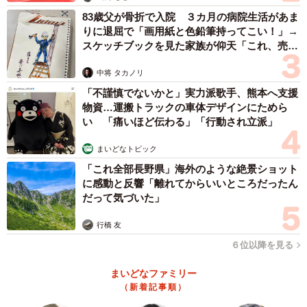
が商品を直接取りに行くことになります。
83歳父が骨折で入院 ３カ月の病院生活があま
りに退屈で「画用紙と色鉛筆持ってこい！」→
スケッチブックを見た家族が仰天「これ、売れ
ますよ…」
中将 タカノリ
「不謹慎でないかと」実力派歌手、熊本へ支援
物資…運搬トラックの車体デザインにためら
い 「痛いほど伝わる」「行動され立派」
まいどなトピック
「これ全部長野県」海外のような絶景ショット
に感動と反響「離れてからいいところだったん
だって気づいた」
5/148
行橋 友
本店スタッフへの悪態は電話ですぐ伝わってしまった(C) ぼのこ
６位以降を見る
自分が商品を取りに行かされたことへの反感から、トビ山
まいどなファミリー
は他店のスタッフに横柄な態度を取ります。春子はこの一
（新着記事順）
連の出来事でのトビ山の態度に憤りを感じるものの、感情