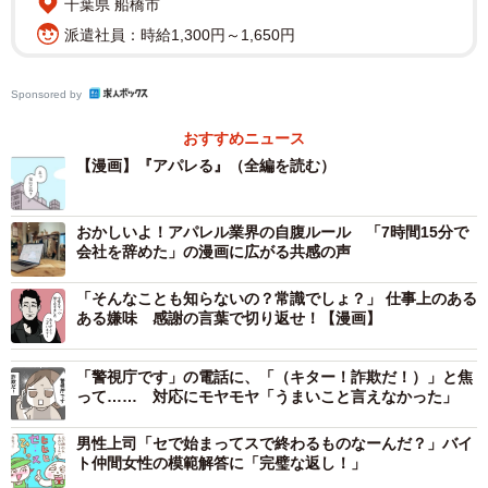
千葉県 船橋市
派遣社員：時給1,300円～1,650円
Sponsored by
おすすめニュース
【漫画】『アパレる』（全編を読む）
2/148
おかしいよ！アパレル業界の自腹ルール 「7時間15分で
自分のミスをどう誤魔化そうか考えるトビ山さん(C) ぼのこ
会社を辞めた」の漫画に広がる共感の声
しかし、実はトビ山は、この商品について他の色が存在し
「そんなことも知らないの？常識でしょ？」 仕事上のある
ていたことを知らず「私のミスだよね？！どうにかして誤
ある嫌味 感謝の言葉で切り返せ！【漫画】
魔化せないかな～」と責任を回避しようと考えを巡らせる
「警視庁です」の電話に、「（キター！詐欺だ！）」と焦
のでした。
って…… 対応にモヤモヤ「うまいこと言えなかった」
どうにかその場を逃げ出そうとするトビ山でしたが、この
男性上司「セで始まってスで終わるものなーんだ？」バイ
ト仲間女性の模範解答に「完璧な返し！」
場に店長が現れ、「注文を受けたときの状況を聞かせてく