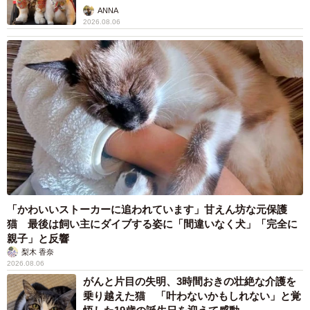
ANNA
トビ山さんを裏に呼び出し諭す店長(C) ぼのこ
2026.08.06
店長から「あなた…この仕事に向いてないんじゃないかし
ら？」「この仕事に正面から向き合えていない」と図星を
つかれたトビ山は言葉を失います。どんな仕事も本気で取
り組まなければ、つまらないものに感じてしまうのです。
だからこそ「目の前のことにしっかり向き合いなさい」と
店長は諭します。
「かわいいストーカーに追われています」甘えん坊な元保護
猫 最後は飼い主にダイブする姿に「間違いなく犬」「完全に
親子」と反響
梨木 香奈
2026.08.06
がんと片目の失明、3時間おきの壮絶な介護を
乗り越えた猫 「叶わないかもしれない」と覚