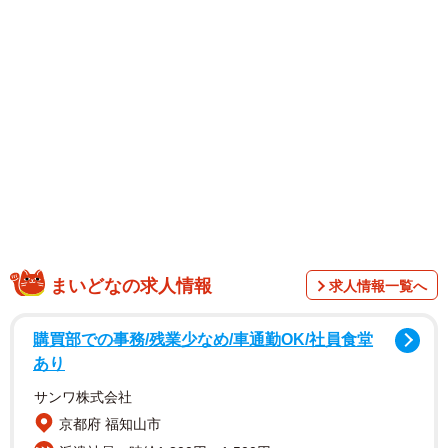
1/148
注文された服が本当にピンク色だったか疑問に思う主人公・春子(C) ぼの
こ
まいどなの求人情報
求人情報一覧へ
購買部での事務/残業少なめ/車通勤OK/社員食堂
あり
サンワ株式会社
京都府 福知山市