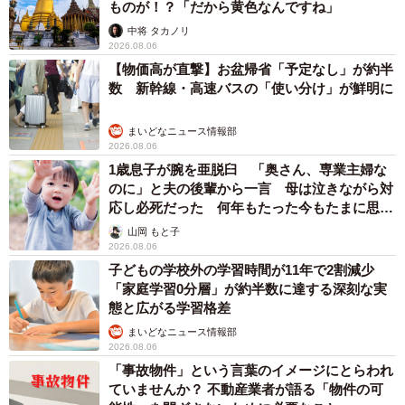
を辞めてしまおうと考えるトビ山でした。しかし店長の言
ものが！？「だから黄色なんですね」
葉が心に残り、退職代行を使わずに自ら退職手続きを進
中将 タカノリ
2026.08.06
め、引き継ぎをこなして約1カ月後に店を去っていきます。
【物価高が直撃】お盆帰省「予定なし」が約半
他のスタッフからは「最後の方は意外とちゃんとしてた」
数 新幹線・高速バスの「使い分け」が鮮明に
「引き継ぎもしっかりしてた」との声も聞かれました。
まいどなニュース情報部
成長の速度は人それぞれ。歩幅は違うけれど、確かにトビ
2026.08.06
1歳息子が腕を亜脱臼 「奥さん、専業主婦な
山も『成長』していたのです。
のに」と夫の後輩から一言 母は泣きながら対
応し必死だった 何年もたった今もたまに思い
出し…
山岡 もと子
2026.08.06
子どもの学校外の学習時間が11年で2割減少
「家庭学習0分層」が約半数に達する深刻な実
態と広がる学習格差
まいどなニュース情報部
2026.08.06
「事故物件」という言葉のイメージにとらわれ
ていませんか？ 不動産業者が語る「物件の可