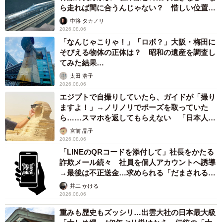
ら走れば間に合うんじゃない？ 惜しい位置関
ちの等身大の悩みや努力を通して、読んでくださる方に共
係が反響
中将 タカノリ
感や発見が生まれるよう意識しています。
2026.08.06
「なんじゃこりゃ！」「ロボ？」大阪・梅田に
―トビ山さんのモデルとなった人物やご自身の体験を反映
そびえる物体の正体は？ 昭和の遺産を調査し
した部分はありますか？
てみた結果…
太田 浩子
2026.08.06
トビ山さんに限らず、同作に登場するキャラクターは、私
エジプトで自撮りしていたら、ガイドが「撮り
がこれまでに出会った同僚や後輩、お客様…そして私自身
ますよ！」→ノリノリでポーズを取っていた
など実際の人たちの姿を重ねて描いています。トビ山さん
ら……スマホを返してもらえない 「日本人は
カモ代表かも」「私は6時間で3万円払った」
についても特定の一人をモデルにしているわけではありま
宮前 晶子
2026.08.06
せんが、過去に出会った“要領がよく”、“帰属意識の低い”い
「LINEのQRコードを添付して」社長をかたる
わゆる今風な社員をモデルとして描きました。
詐欺メール続々 社員を個人アカウントへ誘導
→最後は不正送金…求められる「だまされる前
提」の対策
―「目の前のことにしっかり目を向けなさい」との言葉に
井二 かける
2026.08.06
込めた思いや、作品全体を通して伝えたいメッセージを。
重みも歴史もズッシリ…出雲大社の日本最大級