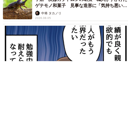
ゲテモノ和菓子 見事な造形に「気持ち悪いく
らいリアル」
いつも『アパレる』をご愛読いただいている皆さま、本当
中将 タカノリ
2026.08.05
にありがとうございます。この記事をきっかけに初めて作
品を知ってくださった方にも、こうして触れていただけた
ことを大変うれしく思います。
本作では主人公・春子だけでなく、個性豊かなキャラクタ
ーたちが等身大の姿で成長していく様子を描いています。
成長や人間関係の悩みといったテーマは、アパレル経験の
有無にかかわらず、多くの方に共感していただける普遍的
なものだと考えています。漫画として楽しんでいただくこ
とはもちろん、日常生活の小さな気づきや学びにもつなが
【漫画】中学受験のリアル「あの子、最近見ないね」…御三家
ればと願っております。これからもぜひお楽しみいただけ
を目指していたはずの家庭が消えていく 限界を迎えた子を目
の当りに
れば幸いです。
松波 穂乃圭
2026.08.05
＜ぼのこさん関連情報＞
市販薬のオーバードーズ対策で改正薬機法が5