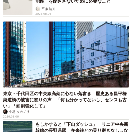
能性」を閉ざさないために必要なこと
平藤 清刀
8/148
2026.08.06
春子もトビ山さんの退職に『もったいない』と思うのであった(C) ぼのこ
アパレル業界のリアルな内側を描く『アパレる』の作者・
ぼのこさんに同作をつくったきっかけを聞きました。
「大変さ」だけではなく等身大の悩みや努力を見
て欲しい
―『アパレる』を描く上で意識していることはあります
か？
東京・千代田区の中央線高架に心ない落書き 歴史ある昌平橋
架道橋の被害に怒りの声 「何も分かってないし、センスも古
アパレルの世界は華やかなイメージを持たれやすい一方
い」「罰則強化して」
中将 タカノリ
で、実際には接客や在庫調整、売上管理といった地道な積
2026.08.06
み重ねが欠かせません。作品を描く際には、そうした現実
もしかすると「下山ダッシュ」 リニア中央新
をただ「大変さ」として描くのではなく、現場で働く人た
幹線の長野県駅 在来線との乗り継ぎなし→な