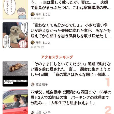
う」 →夫は厳しく叱ったが、妻は…… 夫婦
が自分に見せる画像を間違えてしまったのだと語ります。
で意見がまっぷたつに、これは家庭環境の差？
【漫画】
海川 まこと
2026.08.04
「言わなくても分かるでしょ」 小さな言い争
いが絶えなかった夫婦に訪れた変化 あなたを
迎えてから相手を思う気持ちを取り戻せた【漫
画】
海川 まこと
2026.08.04
アクセスランキング
「そのままにしといてください」道路で動けな
い猫を前に返された一言… 懸命に生きようと
4/148
した4日間 「命の重さはみんな同じ」保護団
体代表の訴え
倉庫・全店舗の在庫はタブレットで確認できる(C) ぼのこ
渡辺 晴子
72歳父、軽自動車で新潟から四国まで 65歳の
そしてもし注文が実際に間違っていた時のために、他店か
母と2人で3泊4日の旅 パーキングの休憩まで
らラベンダー色の商品を取り寄せることに。その際、配送
分刻み… 「大学生でも組まねえよ！」
業者に移動を任せると時間がかかってしまうため、トビ山
山岡 もと子