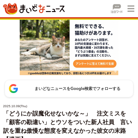
まいどなニュースをGoogle検索でフォローする
2025.10.09(Thu)
「どうにか誤魔化せないかな～」 注文ミスを
「顧客の勘違い」とウソをついた新人社員 言い
訳を重ね傲慢な態度を変えなかった彼女の末路