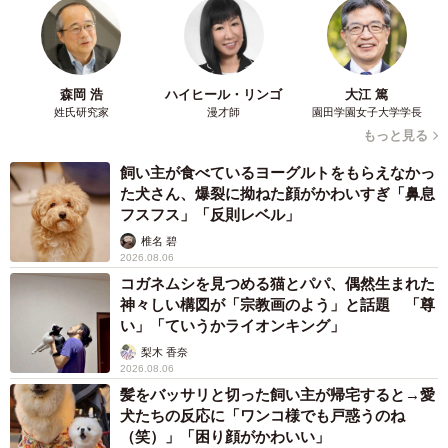
が先に出てしまうため何も言えないでいると、店長がトビ
山に話をするのでした。
森岡 浩
ハイヒール・リンゴ
大江 篤
姓氏研究家
漫才師
園田学園女子大学学長
もっと見る
飼い主が食べているヨーグルトをもらえなかっ
た犬さん、爆裂に拗ねた顔がかわいすぎ「鼻息
フスフス」「反則レベル」
椎名 碧
2026.08.06
コガネムシを見つめる猫とパパ、偶然生まれた
神々しい構図が「宗教画のよう」と話題 「尊
い」「ていうかライオンキング」
梨木 香奈
2026.08.06
髪をバッサリと切った飼い主が帰宅すると→愛
犬たちの反応に「ワンコ様でも戸惑うのね
（笑）」「困り顔がかわいい」
6/148