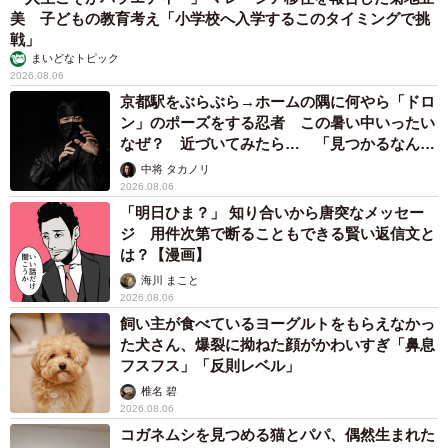
美 子どもの教育考え「小学校へ入学するこのタイミングで挑
戦」
まいどなトピック
2026.08.06
京都駅をぶらぶら→ホームの隅に何やら「ドロ
ン」のポーズをする忍者 この暑い中いったい
なぜ？ 近づいてみたら… 「見つかるなんて
未熟」
中将 タカノリ
2026.08.06
「明日ひま？」 知り合いから唐突なメッセー
ジ 用件次第で断ることもできる賢い返信文と
は？【漫画】
海川 まこと
2026.08.06
飼い主が食べているヨーグルトをもらえなかっ
た犬さん、爆裂に拗ねた顔がかわいすぎ「鼻息
フスフス」「反則レベル」
椎名 碧
2026.08.06
コガネムシを見つめる猫とパパ、偶然生まれた