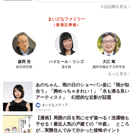
（2）「走った分だけ課税」という点も公平
６位以降を見る
現状の自動車税や自動車重量税は、走行距離に関係なく
まいどなファミリー
「所有していれば一定額を徴収」というシステムになって
（新着記事順）
います。
その点、走行距離課税は走った分だけ課税することになる
ので、使用頻度の低い人や走行距離の短い人の税負担を減
森岡 浩
ハイヒール・リンゴ
大江 篤
らせます。
姓氏研究家
漫才師
園田学園女子大学学長
もっと見る
（3）財政の安定化が見込める
あのちゃん、雨の日のショーパン姿に「雨が似
合う」「脚めっちゃきれい！」「水も滴る良い
走行距離課税であれば、車種に関係なく課税ができます
アーティスト」 幻想的な近影が話題
し、設定する税率によっては税収増を見込めます。
まいどなメディア
2026.08.07
【漫画】周囲の目を気にせず遊べる！洗濯物も
高度経済成長期に整備された道路は老朽化が進んでいる状
干せる！最近人気の戸建ての「中庭」 ところ
況なので、こうした道路インフラの財源を確保できるの
が…実際住んでみて分かった後悔ポイント