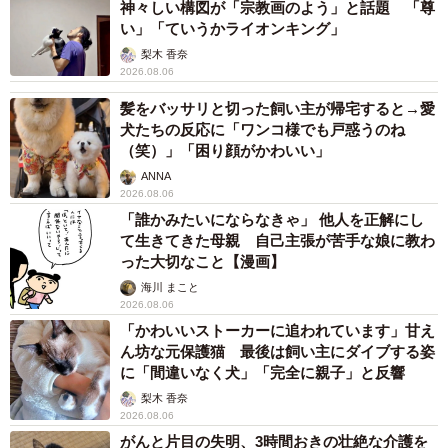
神々しい構図が「宗教画のよう」と話題 「尊
い」「ていうかライオンキング」
梨木 香奈
2026.08.06
髪をバッサリと切った飼い主が帰宅すると→愛
犬たちの反応に「ワンコ様でも戸惑うのね
（笑）」「困り顔がかわいい」
ANNA
2026.08.06
「誰かみたいにならなきゃ」 他人を正解にし
て生きてきた母親 自己主張が苦手な娘に教わ
った大切なこと【漫画】
海川 まこと
2026.08.06
「かわいいストーカーに追われています」甘え
ん坊な元保護猫 最後は飼い主にダイブする姿
に「間違いなく犬」「完全に親子」と反響
梨木 香奈
2026.08.06
がんと片目の失明、3時間おきの壮絶な介護を