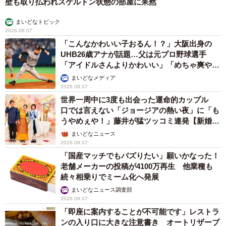
壁も取り払われスケルトン状態の部屋に呆然
まいどなトピック
2026.08.07
「こんなかわいい子おるん！？」大阪出身の
UHB26歳アナが話題…父は元プロ野球選手
「アイドルさんよりかわいい」「めちゃ爽や
か」
まいどなメディア
2026.08.07
世界一周中に3度も出会った運命的カップル
口では言えない「ジョージアの熱い夜」に「も
うやめぇや！」藤井が猛ツッコミ連発【新婚さ
ん】
まいどなニュース
2026.08.07
「国産マッチでもバズりたい」願いかなった！
老舗メーカーの投稿が4100万再生 他業種も
続々相乗りでミーム化へ発展
まいどなニュース調査部
2026.08.07
「即座に案内することが不可能です」レストラ
ンの入り口に大きな注意書き オートリザーブ