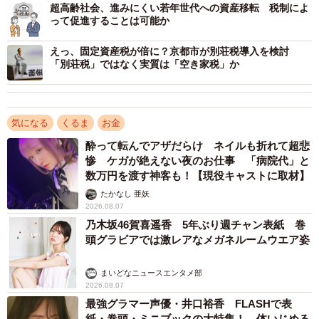
走行距離課税は「自動車関連税収の減少で、今後道路イン
超高齢社会、進みにくい若年世代への資産移転 税制によ
って促進することは可能か
フラの維持・管理が難しくなる」という理由から、議論さ
れるようになりました。税収減の要因には、主に以下の3つ
えっ、固定資産税が倍に？京都市が別荘税導入を検討
「別荘税」ではなく実質は「空き家税」か
が挙げられます。
▽電動車の普及で税収が減っている
気になる
くるま
お金
現在の自動車税制では、電動車の普及による税収減が懸念
酔って転んでアザだらけ ネイルも折れて超悲
されています。
惨 ケガが絶えない夜のお仕事 「病院代」と
数万円を渡す神客も！【現役キャストに取材】
たかなし 亜妖
たとえば、電気自動車はガソリン税が一切かからず、排気
2026.08.07
量がゼロなので自動車税も最低限の課税額です。
乃木坂46賀喜遥香 5年ぶり週チャン表紙 巻
頭グラビアでは激レアなメガネルームウエア姿
日本自動車会議所は、2022年5月に「2021年度の燃料課税
の税収が過去20年間で最少となった」と発表。現状の制度
まいどなニュースエンタメ部
2026.08.07
を維持すれば、今後税収はさらに落ち込み、道路インフラ
最強グラマー声優・井口裕香 FLASHで表
の維持・管理が困難になります。
紙・巻頭・ミニブックの大特集！ 体いじめる