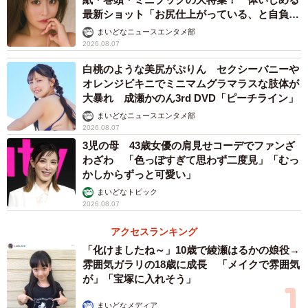
最新ショット「お尻仕上がっている、と自負し
ています」「いくつになっても理想の身体でい
▽若者の車離れも税収減に影響している
まいどなニュースエンタメ部
たい」
2026.08.07
現在は都市部を中心にカーシェアリングなどの利用が普及
白桃のような美尻がぷりん セクシーバニーや
オレンジビキニでミニマムグラマラスな肢体が
しており、特に若者の間で車を所有しない選択が広がって
大暴れ 成瀬かのん3rd DVD「ピーチライン」
います。
まいどなニュースエンタメ部
2026.08.07
こうなると、自動車の台数自体が減り、結果として自動車
3児の母 43歳女優の肩見せコーデでファンざ
関連の税収も減少します。
わざわ 「色っぽすぎて思わず二度見」「むっ
かしからずっと可愛い」
まいどなトピック
▽暫定税率廃止で税収がさらに減る
2026.08.07
ガソリン税の暫定税率廃止により、今後は年間1.5兆円程度
アクセスランキング
の税収減が見込まれます。この税収減の代替財源に関して
「化けましたね～」10歳で綾瀬はるかの娘役→
雰囲気ガラリの18歳に成長 「メイクで雰囲気
は、11月の与野党合意で議論がまとまらず、結論が先送り
が」「宝塚に入れそう」
されています。
まいどなメディア