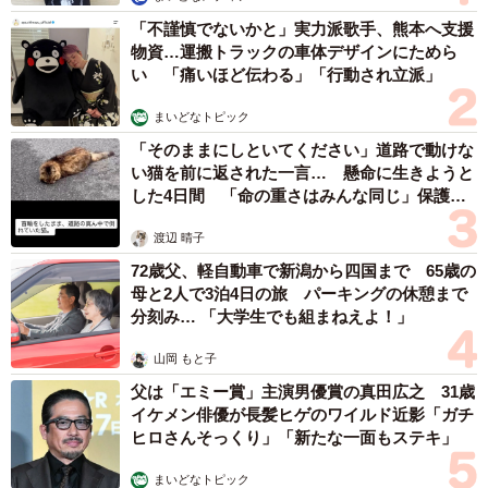
「不謹慎でないかと」実力派歌手、熊本へ支援
【関連記事】ガソリン税の暫定税率が年末廃止
物資…運搬トラックの車体デザインにためら
に！いくら安くなる？
い 「痛いほど伝わる」「行動され立派」
まいどなトピック
走行距離課税の4つのメリット
「そのままにしといてください」道路で動けな
走行距離課税を導入すれば、電動車ユーザーからも税金を
い猫を前に返された一言… 懸命に生きようと
した4日間 「命の重さはみんな同じ」保護団
徴収しやすくなり、財政の安定化が見込めます。また、導
体代表の訴え
入方法によっては環境負荷の軽減や騒音防止、混雑の軽減
渡辺 晴子
といった効果も期待できます。
72歳父、軽自動車で新潟から四国まで 65歳の
母と2人で3泊4日の旅 パーキングの休憩まで
分刻み… 「大学生でも組まねえよ！」
（1）車種に関係なく負担が公平になる
山岡 もと子
現状の自動車税制は、電動車の税負担が軽い状況です。た
父は「エミー賞」主演男優賞の真田広之 31歳
とえばガソリン税を廃止し、代わりに走行距離課税を導入
イケメン俳優が長髪ヒゲのワイルド近影「ガチ
すれば、車種に関係なく公平に税負担がかかります。
ヒロさんそっくり」「新たな一面もステキ」
まいどなトピック