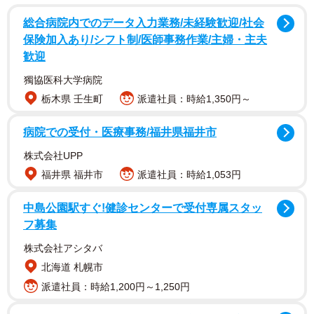
日本ではまだ導入されていませんが、海外ではすでにアメ
総合病院内でのデータ入力業務/未経験歓迎/社会
保険加入あり/シフト制/医師事務作業/主婦・主夫
リカ（オレゴン州）やニュージーランド、ドイツで導入さ
歓迎
れています。
獨協医科大学病院
走行距離課税は、ガソリン税と違って電気自動車などから
栃木県 壬生町
派遣社員：時給1,350円～
も平等に税金を徴収できます。一方で、地方や運送・輸送
病院での受付・医療事務/福井県福井市
業界の負担増大といったデメリットもあります。
株式会社UPP
▽日本では2018年頃から議論に
福井県 福井市
派遣社員：時給1,053円
中島公園駅すぐ!健診センターで受付専属スタッ
走行距離課税は、ガソリン税の暫定税率廃止によって登場
フ募集
した案ではありません。2018年頃から議論に上がっていた
株式会社アシタバ
案です。
北海道 札幌市
2022年10月には、鈴木俊一財務相（当時）が参議院予算委
派遣社員：時給1,200円～1,250円
員会で走行距離課税について言及。これをきっかけに「近