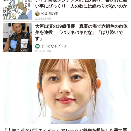
い事にびっくり 人の欲には終わりがないのか
松波 穂乃圭
2026.08.06
大河出演の39歳俳優 真夏の海で赤銅色の肉体
美を連投 「バッキバキだな」「ばり渋いで
す」
まいどなトピック
2026.08.06
「人生こそがバラエティー」 マレーシア移住を報告した菊地亜