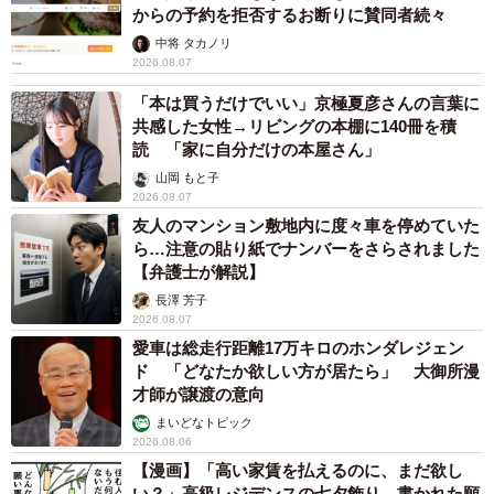
からの予約を拒否するお断りに賛同者続々
中将 タカノリ
2026.08.07
「本は買うだけでいい」京極夏彦さんの言葉に
共感した女性→リビングの本棚に140冊を積
読 「家に自分だけの本屋さん」
山岡 もと子
2026.08.07
友人のマンション敷地内に度々車を停めていた
ら…注意の貼り紙でナンバーをさらされました
【弁護士が解説】
長澤 芳子
2026.08.07
愛車は総走行距離17万キロのホンダレジェン
ド 「どなたか欲しい方が居たら」 大御所漫
才師が譲渡の意向
まいどなトピック
2026.08.06
【漫画】「高い家賃を払えるのに、まだ欲し
い？」高級レジデンスの七夕飾り、書かれた願