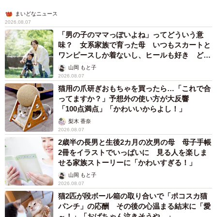
う。
まいどなニュース
2026.08.07
（1）地方在住者の負担が増える
「男の子のママっぽいよね」ってどういう意
味？ 女系家族で育った母 いつもスカートと
交通インフラが普及していない地方では車が欠かせず、走
ワンピースしか着ないし、ヒールも好き どの
へんが…
行距離も長くなりがちです。そのため、走行距離課税を導
山岡 もと子
2026.08.07
入すると、地方在住者の負担は大きく増してしまいます。
猫用の爪研ぎおもちゃを買ったら…「これで合
ってますか？」予想外の使い方が大反響
（2）物価高騰を招くおそれがある
「100点満点」「かわいいからよし！」
梨木 香奈
走行距離課税を全車に導入した場合、運送業界も大きな影
2026.08.07
2歳半の長男と生後2カ月の次男の母 母子手帳
響を受けます。トラックの年間走行距離は平均で約4万km
2冊をイラストでいっぱいに 見る人を楽しま
～7万kmにもなるといわれ、これに走行距離課税が課され
せる家族ストーリーに「かわいすぎる！」
れば物流コストが高騰します。物流コストは商品価格にも
山岡 もと子
影響を与えるため、結果として物価高騰につながるおそれ
2026.08.07
猫2匹が段ボール箱の取り合いで「ポコスカ猫
があります。
パンチ」の応酬 その後の心温まる結末に「愛
～！」「おばちゃん泣きそうや…」