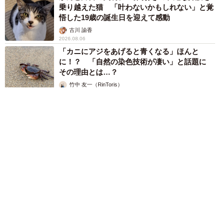
乗り越えた猫 「叶わないかもしれない」と覚
悟した19歳の誕生日を迎えて感動
古川 諭香
2026.08.06
「カニにアジをあげると青くなる」ほんと
に！？ 「自然の染色技術が凄い」と話題に
その理由とは…？
竹中 友一（RinToris）
2026.08.06