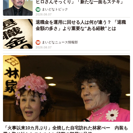
ヒロさんそっくり」「新たな一面もステキ」
といったお得感がなくなり、結果的に普及が妨げられるお
まいどなトピック
それがあります。
2026.08.07
退職金を運用に回せる人は何が違う？ 「退職
金額の多さ」より重要な“ある経験”とは
まいどなニュース情報部
2026.08.07
「火事以来10カ月ぶり」全焼した自宅訪れた林家ぺー 内装も