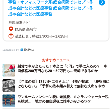
事務・オフィスワーク系/総合病院でレセプト作
いうちに導入されるのでは」と話題になりました。
成や会計などの医療事務 総合病院でレセプト作
成や会計などの医療事務
▽2026年度の導入は否定
群馬派遣ナビ
群馬県 高崎市
ガソリン税の暫定税率廃止に際して、自民党は与野党合意
派遣社員：時給1,300円～1,625円
の直前まで自動車諸税の見直しを検討する考えでした。し
かし、少なくとも2026年度税制改正での走行距離課税導入
Sponsored by
は見送っており、片山さつき財務相も「具体的に検討して
いない」と導入を否定しています。
おすすめニュース
懸賞で車が当たった！本当に「0円」で手に入るの？ 車
そうは言っても、ガソリン税の暫定税率廃止による代替財
両価格200万円なら20～50万円も…売却できるのか
源の見通しは現在も立っていません。道路財源を確保する
【年収の壁】178万円に引き上げ 6割が賛成 「税収減に
方法として、いずれ走行距離課税の導入案が再浮上する可
はならない」「予算の抜本組み替えで無駄な支出をやめ
る」
能性もあります。
ワンルームマンション税に遊漁税、ミネラルウォーター税
も検討… 地方の独自課税に拍車がかかるワケ
走行距離課税が議論に上がる理由