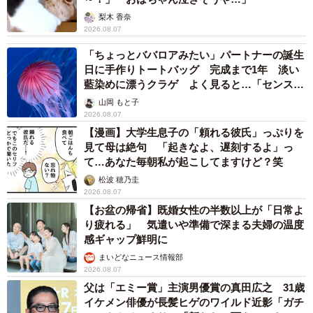
（3）バスやレンタカー料金も高くなる
梨木 香奈
2026.08.07
走行距離課税の影響を受けるのは、旅客輸送も同じです。
「ちょっとババロアみたい」パートナーの誕生
バスやタクシーも走行距離が非常に長いので、課税対象と
日に手作りトートバッグ 完成まで1年 淡い
なれば、これらの利用料金も高くなるでしょう。
藍染めに漂うクラゲ よく見ると…「センスす
ごい」
山岡 もと子
2026.08.07
また、レンタカーやカーシェアリングなども、課税額を踏
【漫画】大学生息子の「頼れる彼氏」っぷりを
まえて価格設定が変わると考えられます。
見て母は絶句 「起きなよ、遅刻するよ」っ
て…あなた毎朝私が起こしてますけど？笑
（4）電気自動車などの普及を妨げる
松波 穂乃圭
2026.08.07
【お盆の帰省】既婚女性の半数以上が「日常よ
電気自動車やプラグインハイブリッド車は、ガソリン車な
り疲れる」 気遣いや準備で深まる夫婦の温度
どと比べて車両価格が高いです。しかし、これまでは購入
感ギャップ鮮明に
時の補助金に加えて「維持費の安さ」を売りに販売できま
まいどなニュース情報部
した。
2026.08.07
父は「エミー賞」主演男優賞の真田広之 31歳
イケメン俳優が長髪ヒゲのワイルド近影「ガチ
走行距離課税が導入されると「ガソリン税がかからない」