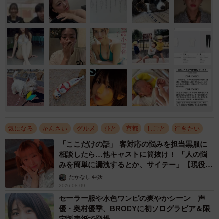
気になる
かんさい
グルメ
ひと
京都
しごと
行きたい
「ここだけの話」 客対応の悩みを担当黒服に
相談したら…他キャストに筒抜け！ 「人の悩
みを簡単に漏洩するとか、サイテー」【現役キ
ャストに取材】
たかなし 亜妖
2026.08.09
セーラー服や水色ワンピの爽やかシーン 声
優・奥村優季、BRODYに初ソログラビア＆限
定版表紙で登場