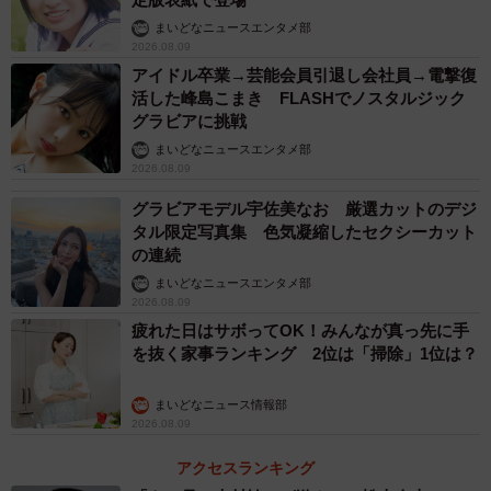
まいどなニュースエンタメ部
2026.08.09
アイドル卒業→芸能会員引退し会社員→電撃復
活した峰島こまき FLASHでノスタルジック
グラビアに挑戦
まいどなニュースエンタメ部
2026.08.09
グラビアモデル宇佐美なお 厳選カットのデジ
タル限定写真集 色気凝縮したセクシーカット
の連続
まいどなニュースエンタメ部
2026.08.09
疲れた日はサボってOK！みんなが真っ先に手
を抜く家事ランキング 2位は「掃除」1位は？
まいどなニュース情報部
2026.08.09
アクセスランキング