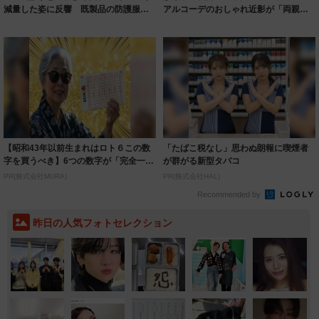
減量した姿に反響 既製品の防護服が
アルコーデのおしゃれ近影が「両親の
着られると...
いいとこ取...
【昭和43年以前生まれはロト６この数
「たばこ税なし」思わぬ朗報に喫煙者
字を買うべき】6つの数字が「完全一
が群がる新型タバコ
致」する方...
PR(株式会社MURA)
PR(株式会社HAL)
Recommended by
昨日の人気フォトセレクション