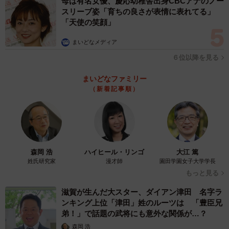
母は有名女優、慶応幼稚舎出身CBCアナのノー
スリーブ姿「育ちの良さが表情に表れてる」
「天使の笑顔」
まいどなメディア
６位以降を見る
まいどなファミリー
（新着記事順）
森岡 浩
ハイヒール・リンゴ
大江 篤
姓氏研究家
漫才師
園田学園女子大学学長
もっと見る
滋賀が生んだ大スター、ダイアン津田 名字ラ
ンキング上位「津田」姓のルーツは 「豊臣兄
弟！」で話題の武将にも意外な関係が…？
森岡 浩