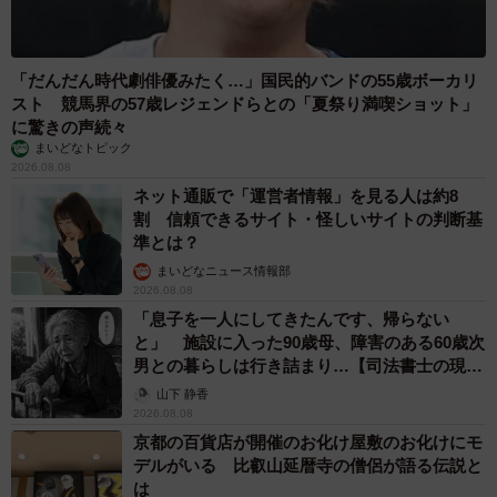
「だんだん時代劇俳優みたく…」国民的バンドの55歳ボーカリ
スト 競馬界の57歳レジェンドらとの「夏祭り満喫ショット」
に驚きの声続々
まいどなトピック
2026.08.08
ネット通販で「運営者情報」を見る人は約8
割 信頼できるサイト・怪しいサイトの判断基
準とは？
まいどなニュース情報部
2026.08.08
「息子を一人にしてきたんです、帰らない
と」 施設に入った90歳母、障害のある60歳次
男との暮らしは行き詰まり…【司法書士の現場
から】
山下 静香
2026.08.08
京都の百貨店が開催のお化け屋敷のお化けにモ
デルがいる 比叡山延暦寺の僧侶が語る伝説と
は