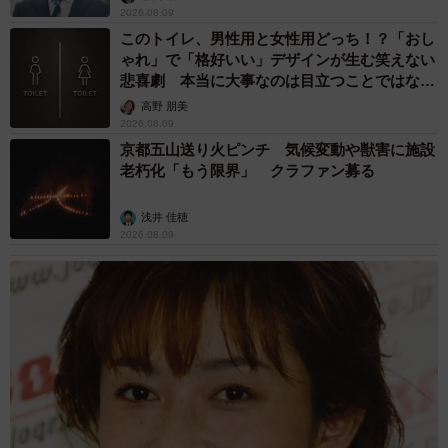
2026.08.09
このトイレ、男性用と女性用どっち！？「おし
ゃれ」で「格好いい」デザインが生む笑えない
悲喜劇 本当に大事なのは目立つことではな
く…
高野 朋美
2026.08.09
京都五山送り火ピンチ 気候変動や獣害に施設
老朽化「もう限界」 クラファン募る
浅井 佳穂
2026.08.09