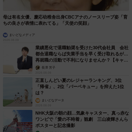
母は有名女優、慶応幼稚舎出身CBCアナのノースリーブ姿「育
ちの良さが表情に表れてる」「天使の笑顔」
まいどなメディア
2026.08.09
業績悪化で退職勧奨を受けた30代会社員 会社
都合退職ならば失業手当を早く受け取れるが…
再就職の活動で不利になりませんか？【キャリ
アカウンセラーが解説】
長澤 芳子
2026.08.09
正直しんどい夏のレジャーランキング、3位
「帰省」、2位「バーベキュー」を抑えた1位
は？
まいどなデータ
2026.08.09
NHK大阪の朝の顔…気象キャスター、真っ赤な
ワンピで「愛の不時着」観劇 三山凌輝さんら
ポスターと記念撮影