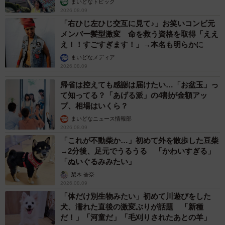
まいどなトピック
2026.08.09
「右ひじ左ひじ交互に見て♪」お笑いコンビ元
メンバー髪型激変 命を救う資格を取得「ええ
え！！すごすぎます！」→本名も明らかに
まいどなメディア
2026.08.09
帰省は控えても感謝は届けたい…「お盆玉」っ
て知ってる？「あげる派」の4割が金額アッ
プ、相場はいくら？
まいどなニュース情報部
2026.08.09
「これが不動柴か…」初めて外を散歩した豆柴
→2分後、足元でうるうる 「かわいすぎる」
「ぬいぐるみみたい」
梨木 香奈
2026.08.09
「体だけ別生物みたい」初めて川遊びをした
犬、濡れた直後の激変ぶりが話題 「新種
だ！」「河童だ」「毛刈りされたあとの羊」