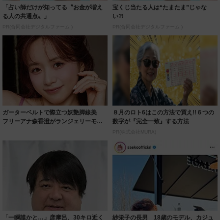
「占い師だけが知ってる〝お金が増え
宝くじ当たる人は“たまたま”じゃな
る人の共通点〟」
い?!
PR(合同会社デジタルファーム )
PR(合同会社デジタルファーム )
ガーターベルトで際立つ妖艶脚線美
８月のロト6はこの方法で買え!!６つの
フリーアナ森香澄がランジェリーモデ
数字が『完全一致』する方法
ルに ｢PE...
PR(株式会社MURA)
「一瞬誰かと…」彦摩呂、30キロ近く
紗栄子の長男 18歳のモデル、カジュ