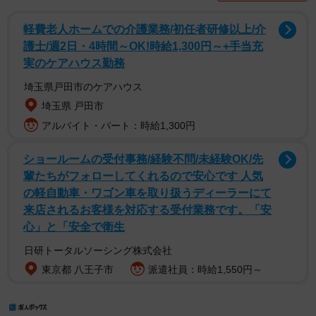
軽費老人ホームでの介護業務/初任者研修以上/介
護士/週2日・4時間～OK!時給1,300円～+手当充
実のケアハウス勤務
埼玉県戸田市のケアハウス
埼玉県 戸田市
アルバイト・パート：時給1,300円
ショールームの受付事務/経験不問/未経験OK/先
輩たちがフォローしてくれるので安心です 人気
の軽自動車・ワゴン車を取り扱うディーラーにて
来店されるお客様を対応する受付業務です。「安
心」と「安全で衛生
日研トータルソーシング株式会社
東京都 八王子市
派遣社員：時給1,550円～