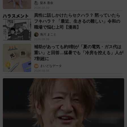
梨木 香奈
2026.08.09
異性に話しかけたらセクハラ？ 黙っていたら
フキハラ？ 「最近、生きるの難しい」令和の
職場で悩む上司【漫画】
海川 まこと
2026.08.09
補助があっても約9割が「夏の電気・ガス代は
重い」と回答…猛暑でも「冷房を控える」人が
7割超に
まいどなデータ
2026.08.08