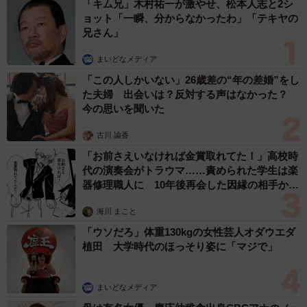
「キム兄」木村祐一が激やせ、松本人志と2シ
ョット「一瞬、分からなかったわ」「テキヤの
兄さん」
まいどなメディア
「この人しかいない」26歳差の“年の差婚”をし
た夫婦 出会いは？反対する声はなかった？
今の思いを聞いた
古川 諭香
「お前さえいなければ金賞取れてた！」高校時
代の演奏会がトラウマ……責められた学生は楽
器修理職人に 10年後再会した因縁の相手から
思わぬ申し出【漫画】
海川 まこと
「ウソだろ」体重130kgの女性芸人オダウエダ
植田 大学時代のほっそり姿に「マジで」
まいどなメディア