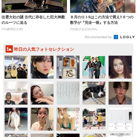
出雲大社の謎 古代に存在した巨大神殿
８月のロト6はこの方法で買え!!６つの
のルーツに迫る
数字が『完全一致』する方法
PR(國學院大學)
PR(株式会社MURA)
Recommended by
昨日の人気フォトセレクション