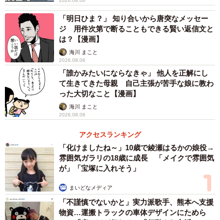
2026.08.06
「明日ひま？」 知り合いから唐突なメッセー
ジ 用件次第で断ることもできる賢い返信文と
は？【漫画】
海川 まこと
2026.08.06
「誰かみたいにならなきゃ」 他人を正解にし
て生きてきた母親 自己主張が苦手な娘に教わ
った大切なこと【漫画】
海川 まこと
2026.08.06
アクセスランキング
「化けましたね～」10歳で綾瀬はるかの娘役→
雰囲気ガラリの18歳に成長 「メイクで雰囲気
が」「宝塚に入れそう」
まいどなメディア
「不謹慎でないかと」実力派歌手、熊本へ支援
物資…運搬トラックの車体デザインにためら