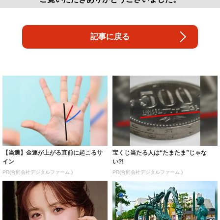
記事に戻る
【当選】金運が上がる直前に起こるサ
宝くじ当たる人は“たまたま”じゃな
イン
い?!
PR(合同会社デジタルファーム )
PR(合同会社デジタルファーム )