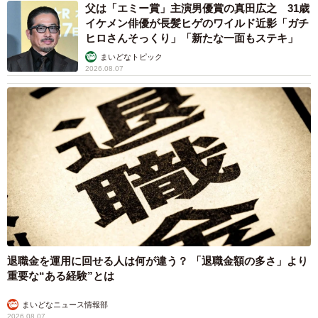
父は「エミー賞」主演男優賞の真田広之 31歳
イケメン俳優が長髪ヒゲのワイルド近影「ガチ
ヒロさんそっくり」「新たな一面もステキ」
まいどなトピック
2026.08.07
退職金を運用に回せる人は何が違う？ 「退職金額の多さ」より
重要な“ある経験”とは
まいどなニュース情報部
2026.08.07