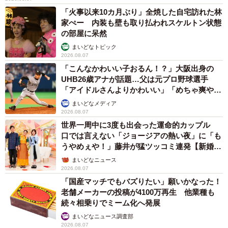
「火事以来10カ月ぶり」全焼した自宅訪れた林
家ぺー 内装も壁も取り払われスケルトン状態
の部屋に呆然
まいどなトピック
2026.08.07
「こんなかわいい子おるん！？」大阪出身の
UHB26歳アナが話題…父は元プロ野球選手
「アイドルさんよりかわいい」「めちゃ爽や
か」
まいどなメディア
2026.08.07
世界一周中に3度も出会った運命的カップル
口では言えない「ジョージアの熱い夜」に「も
うやめぇや！」藤井が猛ツッコミ連発【新婚さ
ん】
まいどなニュース
2026.08.07
「国産マッチでもバズりたい」願いかなった！
老舗メーカーの投稿が4100万再生 他業種も
続々相乗りでミーム化へ発展
まいどなニュース調査部
2026.08.07