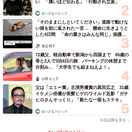
い 「痛いほど伝わる」「行動され立派」
まいどなトピック
「そのままにしといてください」道路で動けな
い猫を前に返された一言… 懸命に生きようと
した4日間 「命の重さはみんな同じ」保護団
体代表の訴え
渡辺 晴子
72歳父、軽自動車で新潟から四国まで 65歳の
母と2人で3泊4日の旅 パーキングの休憩まで
分刻み… 「大学生でも組まねえよ！」
山岡 もと子
父は「エミー賞」主演男優賞の真田広之 31歳
イケメン俳優が長髪ヒゲのワイルド近影「ガチ
ヒロさんそっくり」「新たな一面もステキ」
まいどなトピック
６位以降を見る