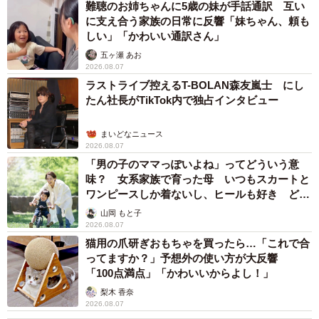
難聴のお姉ちゃんに5歳の妹が手話通訳 互い
に支え合う家族の日常に反響「妹ちゃん、頼も
しい」「かわいい通訳さん」
五ヶ瀬 あお
2026.08.07
ラストライブ控えるT-BOLAN森友嵐士 にし
たん社長がTikTok内で独占インタビュー
まいどなニュース
2026.08.07
「男の子のママっぽいよね」ってどういう意
味？ 女系家族で育った母 いつもスカートと
ワンピースしか着ないし、ヒールも好き どの
へんが…
山岡 もと子
2026.08.07
猫用の爪研ぎおもちゃを買ったら…「これで合
ってますか？」予想外の使い方が大反響
「100点満点」「かわいいからよし！」
梨木 香奈
2026.08.07