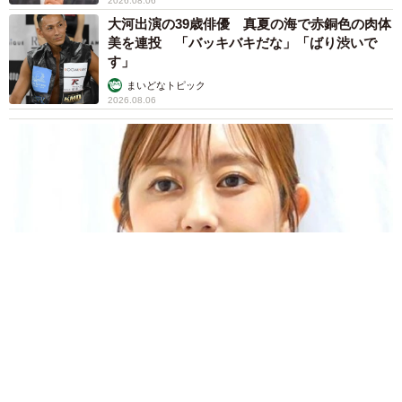
2026.08.06
大河出演の39歳俳優 真夏の海で赤銅色の肉体
美を連投 「バッキバキだな」「ばり渋いで
す」
まいどなトピック
2026.08.06
「人生こそがバラエティー」 マレーシア移住を報告した菊地亜
美 子どもの教育考え「小学校へ入学するこのタイミングで挑
戦」
まいどなトピック