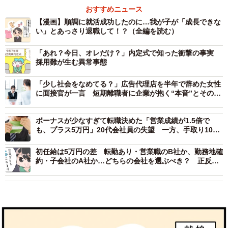
おすすめニュース
【漫画】順調に就活成功したのに…我が子が「成長できな
い」とあっさり退職して！？（全編を読む）
「あれ？今日、オレだけ？」内定式で知った衝撃の事実
採用難が生む異常事態
「少し社会をなめてる？」広告代理店を半年で辞めた女性
に面接官が一言 短期離職者に企業が抱く“本音”とその乗
り越え方【キャリアカウンセラーが解説】
ボーナスが少なすぎて転職決めた「営業成績が1.5倍で
も、プラス5万円」20代会社員の失望 一方、手取り100
万円超で「踏みとどまった」30代エンジニアの迷い
初任給は5万円の差 転勤あり・営業職のB社か、勤務地確
約・子会社のA社か…どちらの会社を選ぶべき？ 正反対
の内定に揺れる学生の思い