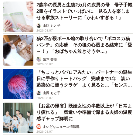
2歳半の長男と生後2カ月の次男の母 母子手帳
2冊をイラストでいっぱいに 見る人を楽しま
せる家族ストーリーに「かわいすぎる！」
山岡 もと子
2026.08.07
猫2匹が段ボール箱の取り合いで「ポコスカ猫
パンチ」の応酬 その後の心温まる結末に「愛
～！」「おばちゃん泣きそうや…」
梨木 香奈
2026.08.07
「ちょっとババロアみたい」パートナーの誕生
日に手作りトートバッグ 完成まで1年 淡い
藍染めに漂うクラゲ よく見ると…「センスす
ごい」
山岡 もと子
2026.08.07
【お盆の帰省】既婚女性の半数以上が「日常よ
り疲れる」 気遣いや準備で深まる夫婦の温度
感ギャップ鮮明に
まいどなニュース情報部
2026.08.07