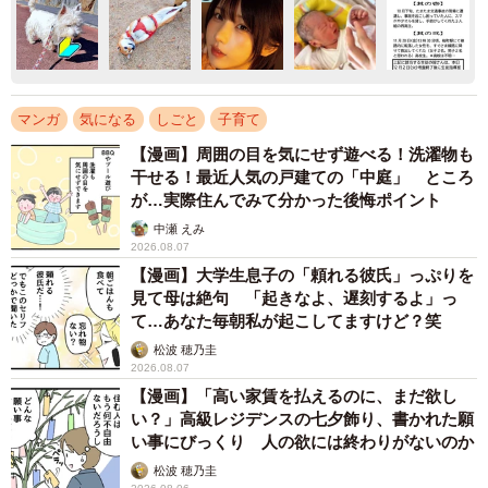
マンガ
気になる
しごと
子育て
【漫画】周囲の目を気にせず遊べる！洗濯物も
干せる！最近人気の戸建ての「中庭」 ところ
が…実際住んでみて分かった後悔ポイント
中瀬 えみ
2026.08.07
【漫画】大学生息子の「頼れる彼氏」っぷりを
見て母は絶句 「起きなよ、遅刻するよ」っ
て…あなた毎朝私が起こしてますけど？笑
松波 穂乃圭
2026.08.07
【漫画】「高い家賃を払えるのに、まだ欲し
い？」高級レジデンスの七夕飾り、書かれた願
い事にびっくり 人の欲には終わりがないのか
松波 穂乃圭