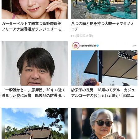
ガーターベルトで際立つ妖艶脚線美
八つの頭と尾を持つ大蛇ーヤマタノオ
フリーアナ森香澄がランジェリーモデ
ロチ
ルに ｢PE...
PR(國學院大學)
「一瞬誰かと…」彦摩呂、30キロ近く
紗栄子の長男 18歳のモデル、カジュ
減量した姿に反響 既製品の防護服が
アルコーデのおしゃれ近影が「両親の
着られると...
いいとこ取...