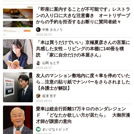
「即座に案内することが不可能です」レストラ
ンの入り口に大きな注意書き オートリザーブ
からの予約を拒否するお断りに賛同者続々
中将 タカノリ
2026.08.07
「本は買うだけでいい」京極夏彦さんの言葉に
共感した女性→リビングの本棚に140冊を積
読 「家に自分だけの本屋さん」
山岡 もと子
2026.08.07
友人のマンション敷地内に度々車を停めていた
ら…注意の貼り紙でナンバーをさらされました
【弁護士が解説】
長澤 芳子
2026.08.07
愛車は総走行距離17万キロのホンダレジェン
ド 「どなたか欲しい方が居たら」 大御所漫
才師が譲渡の意向
まいどなトピック