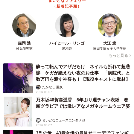
まいどなファミリー
（新着記事順）
森岡 浩
ハイヒール・リンゴ
大江 篤
姓氏研究家
漫才師
園田学園女子大学学長
もっと見る
酔って転んでアザだらけ ネイルも折れて超悲
惨 ケガが絶えない夜のお仕事 「病院代」と
数万円を渡す神客も！【現役キャストに取材】
たかなし 亜妖
2026.08.07
乃木坂46賀喜遥香 5年ぶり週チャン表紙 巻
頭グラビアでは激レアなメガネルームウエア姿
まいどなニュースエンタメ部
2026.08.07
3児の母 43歳女優の肩見せコーデでファンざ