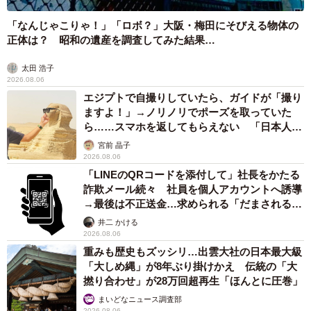
「なんじゃこりゃ！」「ロボ？」大阪・梅田にそびえる物体の
正体は？ 昭和の遺産を調査してみた結果…
太田 浩子
2026.08.06
エジプトで自撮りしていたら、ガイドが「撮り
ますよ！」→ノリノリでポーズを取っていた
ら……スマホを返してもらえない 「日本人は
カモ代表かも」「私は6時間で3万円払った」
宮前 晶子
2026.08.06
「LINEのQRコードを添付して」社長をかたる
詐欺メール続々 社員を個人アカウントへ誘導
→最後は不正送金…求められる「だまされる前
提」の対策
井二 かける
2026.08.06
重みも歴史もズッシリ…出雲大社の日本最大級
「大しめ縄」が8年ぶり掛けかえ 伝統の「大
撚り合わせ」が28万回超再生「ほんとに圧巻」
まいどなニュース調査部
2026.08.06