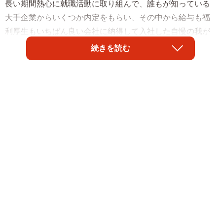
長い期間熱心に就職活動に取り組んで、誰もが知っている
大手企業からいくつか内定をもらい、その中から給与も福
利厚生もいちばん良い会社に納得して入社した自慢の我が
子が、数年も経たないうちに「会社辞めたい」と言い出し
続きを読む
たら、止めますか？それとも何も言わずに新しい道を応援
しますか？