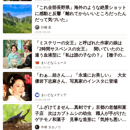
「これ全部長野県」海外のような絶景ショット
に感動と反響「離れてからいいところだったん
だって気づいた」
行橋 友
2026.08.06
「ミステリーの女王」と呼ばれた作家の娘は
「2時間サスペンスの女王」 聞いていたのと
違う血液型に「私は誰の子なの？」【徹子の部
屋】
まいどなニュース
2026.08.06
「わぁ…姐さん…」「永遠にお美しい」 大女
優岩下志麻さん、写真家のインスタに登場
まいどなメディア
2026.08.05
「ふざけてません…真剣です」京都の老舗和菓
子店 次はカブトムシの幼虫 職人が手がけた
ゲテモノ和菓子 見事な造形に「気持ち悪いく
らいリアル」
中将 タカノリ