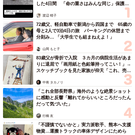
した4日間 「命の重さはみんな同じ」保護団
と。
体代表の訴え
渡辺 晴子
「内定はいくつかもらったみたいなんですが、どこも決め
72歳父、軽自動車で新潟から四国まで 65歳の
母と2人で3泊4日の旅 パーキングの休憩まで
手に欠けるみたいで。正直娘の言う『いい会社』がまった
分刻み… 「大学生でも組まねえよ！」
くわからないので、アドバイスのしようもありません。娘
の言うのはわがまますぎると思ってしまうのが正直なとこ
山岡 もと子
ろですが、そういうものでしょうか…」
83歳父が骨折で入院 ３カ月の病院生活があま
りに退屈で「画用紙と色鉛筆持ってこい！」→
スケッチブックを見た家族が仰天「これ、売れ
誰もが感じられる「成長実感」はないだけに、判断が難し
ますよ…」
いですね…。
中将 タカノリ
「これ全部長野県」海外のような絶景ショット
入社3年目、なんで会社を辞めたくなるの？
に感動と反響「離れてからいいところだったん
だって気づいた」
リクルートマネジメントソリューションズが実施した「若
手・中堅社員の組織適応に関する現状把握調査（2025）」
行橋 友
によると、若手視野員の離職意向が高まる時期は3年目と5
「不謹慎でないかと」実力派歌手、熊本へ支援
物資…運搬トラックの車体デザインにためら
～7年目。