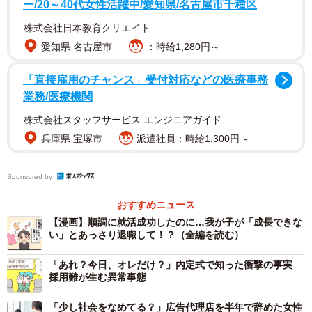
ー/20～40代女性活躍中/愛知県/名古屋市千種区
そんなBさんは大学入学後もアルバイトやボランティア、短
株式会社日本教育クリエイト
期の語学留学など充実した毎日を過ごしつつ、まだ大学3年
愛知県 名古屋市
：時給1,280円～
生になったばかりの頃から熱心に就職活動に取り組みまし
た。
「直接雇用のチャンス」受付対応などの医療事務
業務/医療機関
「せっかくの新卒カードなんだから、しっかり企業選びし
株式会社スタッフサービス エンジニアガイド
て、ホワイトな会社に入社しなきゃ」と何人ものOB訪問を
兵庫県 宝塚市
派遣社員：時給1,300円～
した甲斐もあり、人気企業ランキングに載る会社から3社の
内定を得て、初任給と年間休日の条件が最もよく、基本的
Sponsored by
に転勤もないという好条件だったIT業界の大手に入社を決
おすすめニュース
めたのだそうです。
【漫画】順調に就活成功したのに…我が子が「成長できな
い」とあっさり退職して！？（全編を読む）
希望通り自宅から通える本社配属となり、これで順風満帆
とすっかり安心していたAさん夫妻が突然驚かされたのは、
「あれ？今日、オレだけ？」内定式で知った衝撃の事実
採用難が生む異常事態
入社して3年経った春のことでした。
「少し社会をなめてる？」広告代理店を半年で辞めた女性