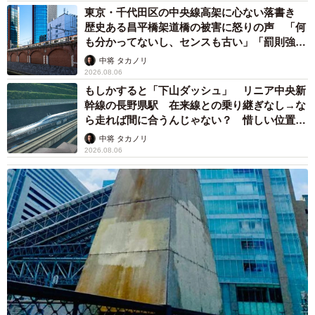
東京・千代田区の中央線高架に心ない落書き
歴史ある昌平橋架道橋の被害に怒りの声 「何
も分かってないし、センスも古い」「罰則強化
して」
中将 タカノリ
2026.08.06
もしかすると「下山ダッシュ」 リニア中央新
幹線の長野県駅 在来線との乗り継ぎなし→な
ら走れば間に合うんじゃない？ 惜しい位置関
係が反響
中将 タカノリ
2026.08.06