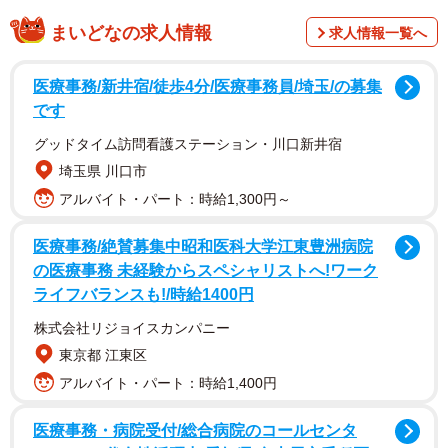
そんなどちらが「正解」なのか判断が難しい「子どもの早
まいどなの求人情報
求人情報一覧へ
期離職」について、親の本音を聞いてきました。
医療事務/新井宿/徒歩4分/医療事務員/埼玉/の募集
順調に就活成功したはずなのに「仕事に飽きた。
です
このままでは成長できない」
グッドタイム訪問看護ステーション・川口新井宿
Aさん（関東在住、50代、主婦）は新卒からずっと同じ大
埼玉県 川口市
手メーカーに勤める夫と、1年前に大学を卒業し、大手IT企
アルバイト・パート：時給1,300円～
業に入社した長女Bさんとの3人家族です。
医療事務/絶賛募集中昭和医科大学江東豊洲病院
の医療事務 未経験からスペシャリストへ!ワーク
Bさんは子どもの頃から要領のよいタイプで、生徒会や部活
ライフバランスも!/時給1400円
動をそつなくこなし、大学推薦枠が多いと定評ある私立高
株式会社リジョイスカンパニー
校に入学。定期テストにもこつこつ取り組んで、自宅から
東京都 江東区
通えるいちばん偏差値の高い大学の人気学部の指定校推薦
アルバイト・パート：時給1,400円
を勝ち取るなど、親から見ても「心配の必要がないタイ
プ」だったそうです。
医療事務・病院受付/総合病院のコールセンタ