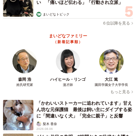
い 「痛いほど伝わる」「行動され立派」
仕事の内容や幅を自ら広げようとする行動は、「3年目」と
まいどなトピック
「5～7年目」が低いという結果もあり、この時期のサポー
６位以降を見る
トが求められているようです。
まいどなファミリー
（新着記事順）
【参考】
▽株式会社リクルートマネジメントソリューションズ｜
「若手・中堅社員の組織適応に関する現状把握調査
（2025）」
森岡 浩
ハイヒール・リンゴ
大江 篤
https://www.recruit-
姓氏研究家
漫才師
園田学園女子大学学長
ms.co.jp/news/pressrelease/4417255882/
もっと見る
「かわいいストーカーに追われています」甘え
ん坊な元保護猫 最後は飼い主にダイブする姿
に「間違いなく犬」「完全に親子」と反響
梨木 香奈
2026.08.06