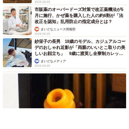
2026.08.05
市販薬のオーバードーズ対策で改正薬機法が5
月に施行、かぜ薬を購入した人の約6割が「法
改正を認知」乱用防止の指定成分とは？
まいどなニュース情報部
2026.08.05
紗栄子の長男 18歳のモデル、カジュアルコー
デのおしゃれ近影が「両親のいいとこ取りの美
しいお顔立ち」 9歳に渡英し全寮制カレッジ
で学ぶ
まいどなメディア
2026.08.05