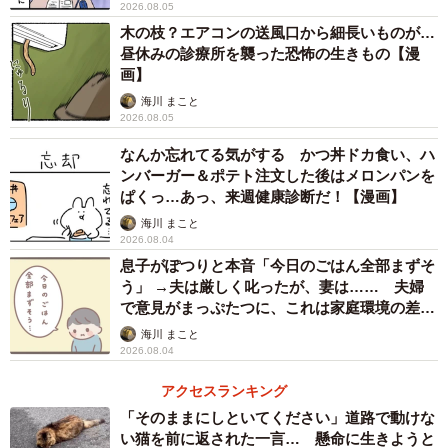
2026.08.05
親世代から見ればホワイト企業にしか見えないけ
木の枝？エアコンの送風口から細長いものが…
れど……
昼休みの診療所を襲った恐怖の生きもの【漫
画】
土日祝日はしっかり休み、ボーナスも平均以上で、同僚や
海川 まこと
上司も優しいと言ってたのになぜ？と聞いてみると、驚き
2026.08.05
の答えが返ってきました。
なんか忘れてる気がする かつ丼ドカ食い、ハ
ンバーガー＆ポテト注文した後はメロンパンを
「研修が終わって、部署に配属されてから、自分が成長し
ぱくっ…あっ、来週健康診断だ！【漫画】
ている感じがしない。先輩を見ていても、やりがいをもっ
海川 まこと
2026.08.04
て仕事をしてる感じがないし、AIがどんどん発展していく
息子がぽつりと本音「今日のごはん全部まずそ
のにIT業界って将来不安じゃない？」
う」 →夫は厳しく叱ったが、妻は…… 夫婦
で意見がまっぷたつに、これは家庭環境の差？
【漫画】
「入社して数年なんて、まだまだ雑用で仕事を覚える時期
海川 まこと
2026.08.04
で成長を感じられるような華々しい仕事なんてどの会社に
入っても担当させてもらえないのは当たり前」と言って夫
アクセスランキング
と説得を試みたそうですが、それならスタートアップも視
「そのままにしといてください」道路で動けな
い猫を前に返された一言… 懸命に生きようと
野に入れるとあっさり退職届を出して転職活動中とのこ