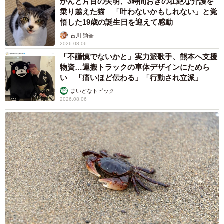
がんと片目の失明、3時間おきの壮絶な介護を
乗り越えた猫 「叶わないかもしれない」と覚
悟した19歳の誕生日を迎えて感動
古川 諭香
2026.08.06
「不謹慎でないかと」実力派歌手、熊本へ支援
物資…運搬トラックの車体デザインにためら
い 「痛いほど伝わる」「行動され立派」
まいどなトピック
2026.08.06