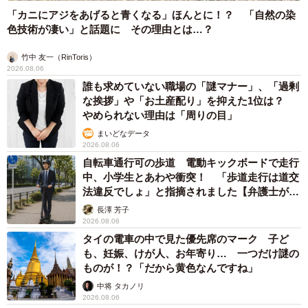
「カニにアジをあげると青くなる」ほんとに！？ 「自然の染
色技術が凄い」と話題に その理由とは…？
竹中 友一（RinToris）
2026.08.06
誰も求めていない職場の「謎マナー」、「過剰
な挨拶」や「お土産配り」を抑えた1位は？
やめられない理由は「周りの目」
まいどなデータ
2026.08.06
自転車通行可の歩道 電動キックボードで走行
中、小学生とあわや衝突！ 「歩道走行は道交
法違反でしょ」と指摘されました【弁護士が解
説】
長澤 芳子
2026.08.06
タイの電車の中で見た優先席のマーク 子ど
も、妊娠、けが人、お年寄り… 一つだけ謎の
ものが！？「だから黄色なんですね」
中将 タカノリ
2026.08.06