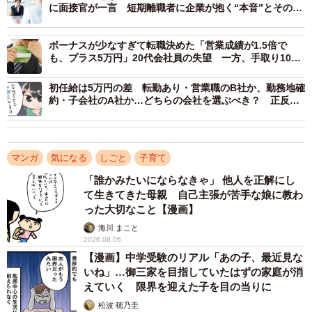
「転職しようと思って、転職エージェントにも登録してみ
に面接官が一言 短期離職者に企業が抱く“本音”とその乗
り越え方【キャリアカウンセラーが解説】
たけど正直就活より大変。時間作るために先に会社辞めて
もいいかなと思ってるんだけど」
ボーナスが少なすぎて転職決めた「営業成績が1.5倍で
も、プラス5万円」20代会社員の失望 一方、手取り100
万円超で「踏みとどまった」30代エンジニアの迷い
初任給は5万円の差 転勤あり・営業職のB社か、勤務地確
約・子会社のA社か…どちらの会社を選ぶべき？ 正反対
の内定に揺れる学生の思い
マンガ
気になる
しごと
子育て
「誰かみたいにならなきゃ」 他人を正解にし
て生きてきた母親 自己主張が苦手な娘に教わ
った大切なこと【漫画】
海川 まこと
2026.08.06
【漫画】中学受験のリアル「あの子、最近見な
いね」…御三家を目指していたはずの家庭が消
2/5
えていく 限界を迎えた子を目の当りに
松波 穂乃圭