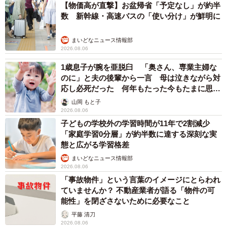
【物価高が直撃】お盆帰省「予定なし」が約半
数 新幹線・高速バスの「使い分け」が鮮明に
まいどなニュース情報部
2026.08.06
1歳息子が腕を亜脱臼 「奥さん、専業主婦な
のに」と夫の後輩から一言 母は泣きながら対
応し必死だった 何年もたった今もたまに思い
出し…
山岡 もと子
2026.08.06
子どもの学校外の学習時間が11年で2割減少
「家庭学習0分層」が約半数に達する深刻な実
態と広がる学習格差
まいどなニュース情報部
2026.08.06
「事故物件」という言葉のイメージにとらわれ
ていませんか？ 不動産業者が語る「物件の可
能性」を閉ざさないために必要なこと
平藤 清刀
2026.08.06