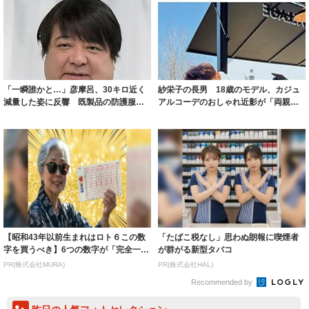
「一瞬誰かと…」彦摩呂、30キロ近く
紗栄子の長男 18歳のモデル、カジュ
減量した姿に反響 既製品の防護服が
アルコーデのおしゃれ近影が「両親の
着られると...
いいとこ取...
【昭和43年以前生まれはロト６この数
「たばこ税なし」思わぬ朗報に喫煙者
字を買うべき】6つの数字が「完全一
が群がる新型タバコ
致」する方...
PR(株式会社MURA)
PR(株式会社HAL)
Recommended by