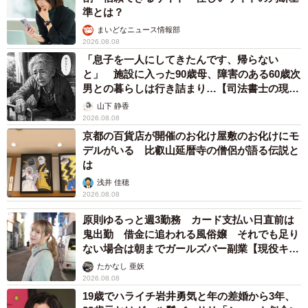
準とは？
まいどなニュース情報部
2026.08.08
「息子を一人にしてきたんです、帰らない
と」 施設に入った90歳母、障害のある60歳次
男との暮らしは行き詰まり…【司法書士の現場
から】
山下 静香
2026.08.08
京都の百貨店が開催のお化け屋敷のお化けにモ
デルがいる 比叡山延暦寺の僧侶が語る伝説と
は
浅井 佳穂
2026.08.08
原則ゆるっと週3勤務 カード支払い日直前は
鬼出勤 借金に追われる風俗嬢 それでも足り
ない場合は朝までガールズバー副業【現役キャ
ストに取材】
たかなし 亜妖
2026.08.08
19歳でハライチ岩井勇気と年の差婚から3年、