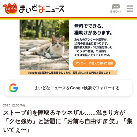
まいどなニュースをGoogle検索でフォローする
2025.12.05(Fri)
ストーブ前を陣取るキツネザル……温まり方が
「クセ強め」と話題に「お前ら自由すぎ 笑」「集
いてぇ〜」