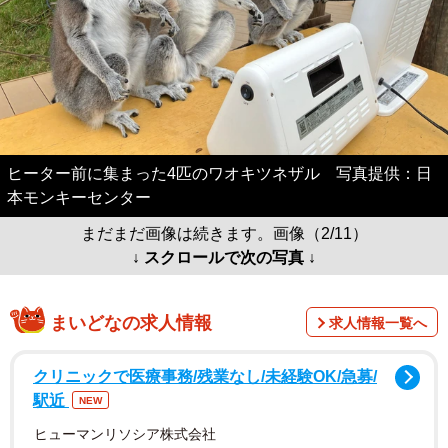
ヒーター前に集まった4匹のワオキツネザル 写真提供：日
本モンキーセンター
まだまだ画像は続きます。画像（2/11）
↓ スクロールで次の写真 ↓
まいどなの求人情報
求人情報一覧へ
クリニックで医療事務/残業なし/未経験OK/急募/
駅近
NEW
ヒューマンリソシア株式会社