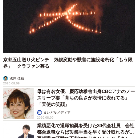
京都五山送り火ピンチ 気候変動や獣害に施設老朽化「もう限
界」 クラファン募る
浅井 佳穂
2026.08.09
母は有名女優、慶応幼稚舎出身CBCアナのノー
スリーブ姿「育ちの良さが表情に表れてる」
「天使の笑顔」
まいどなメディア
2026.08.09
業績悪化で退職勧奨を受けた30代会社員 会社
都合退職ならば失業手当を早く受け取れるが…