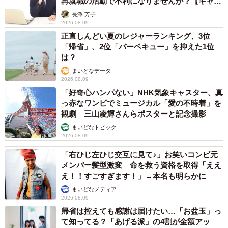
再就職の活動で不利になりませんか？【キャリ
アカウンセラーが解説】
長澤 芳子
2026.08.09
正直しんどい夏のレジャーランキング、3位
「帰省」、2位「バーベキュー」を抑えた1位
は？
まいどなデータ
2026.08.09
「好奇心ハンパない」NHK気象キャスター、真
っ赤なワンピでミュージカル「愛の不時着」を
観劇 三山凌輝さんらポスターと記念撮影
まいどなトピック
2026.08.09
「右ひじ左ひじ交互に見て♪」お笑いコンビ元
メンバー髪型激変 命を救う資格を取得「ええ
え！！すごすぎます！」→本名も明らかに
まいどなメディア
2026.08.09
帰省は控えても感謝は届けたい…「お盆玉」っ
て知ってる？「あげる派」の4割が金額アッ