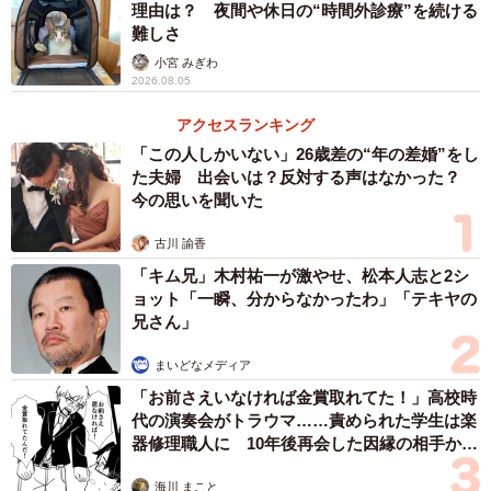
理由は？ 夜間や休日の“時間外診療”を続ける
難しさ
小宮 みぎわ
2026.08.05
アクセスランキング
「この人しかいない」26歳差の“年の差婚”をし
た夫婦 出会いは？反対する声はなかった？
今の思いを聞いた
古川 諭香
「キム兄」木村祐一が激やせ、松本人志と2シ
ョット「一瞬、分からなかったわ」「テキヤの
兄さん」
まいどなメディア
「お前さえいなければ金賞取れてた！」高校時
代の演奏会がトラウマ……責められた学生は楽
器修理職人に 10年後再会した因縁の相手から
思わぬ申し出【漫画】
海川 まこと