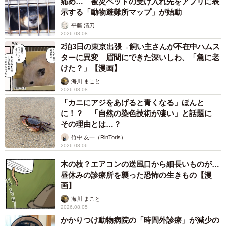
痛め… 被災ペットの受け入れ先をアプリに表
示する「動物避難所マップ」が始動
平藤 清刀
2026.08.08
2泊3日の東京出張→飼い主さんが不在中ハムス
ターに異変 眉間にできた深いしわ、「急に老
けた？」【漫画】
海川 まこと
2026.08.08
「カニにアジをあげると青くなる」ほんと
に！？ 「自然の染色技術が凄い」と話題に
その理由とは…？
竹中 友一（RinToris）
2026.08.06
木の枝？エアコンの送風口から細長いものが…
昼休みの診療所を襲った恐怖の生きもの【漫
画】
海川 まこと
2026.08.05
かかりつけ動物病院の「時間外診療」が減少の