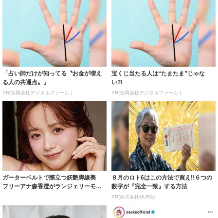
「占い師だけが知ってる〝お金が増え
宝くじ当たる人は“たまたま”じゃな
る人の共通点〟」
い?!
PR(合同会社デジタルファーム )
PR(合同会社デジタルファーム )
ガーターベルトで際立つ妖艶脚線美
８月のロト6はこの方法で買え!!６つの
フリーアナ森香澄がランジェリーモデ
数字が『完全一致』する方法
ルに ｢PE...
PR(株式会社MURA)