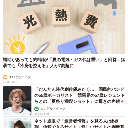
補助があっても約9割が「夏の電気・ガス代は重い」と回答…猛
暑でも「冷房を控える」人が7割超に
まいどなデータ
2026.08.08
「だんだん時代劇俳優みたく…」国民的バンド
の55歳ボーカリスト 競馬界の57歳レジェンド
らとの「夏祭り満喫ショット」に驚きの声続々
まいどなトピック
2026.08.08
ネット通販で「運営者情報」を見る人は約8
割 信頼できるサイト・怪しいサイトの判断基