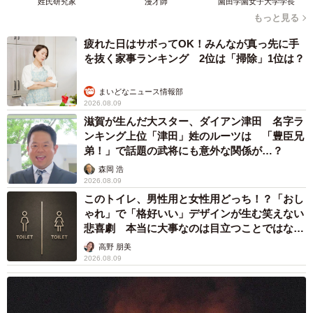
姓氏研究家
漫才師
園田学園女子大学学長
もっと見る
疲れた日はサボってOK！みんなが真っ先に手
を抜く家事ランキング 2位は「掃除」1位は？
まいどなニュース情報部
2026.08.09
滋賀が生んだ大スター、ダイアン津田 名字ラ
ンキング上位「津田」姓のルーツは 「豊臣兄
弟！」で話題の武将にも意外な関係が…？
森岡 浩
2026.08.09
このトイレ、男性用と女性用どっち！？「おし
ゃれ」で「格好いい」デザインが生む笑えない
悲喜劇 本当に大事なのは目立つことではな
く…
高野 朋美
2026.08.09