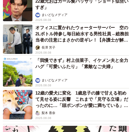
22歳元おはガール髪バッサリ「ショート似合い
すぎ」
まいどなメディア
2026.08.08
オフィスに置かれたウォーターサーバー 空の
2Lボトル持参し毎日給水する男性社員→総務担
当者の注意にまさかの逆ギレ！【弁護士が解
説】
長澤 芳子
2026.08.08
「我慢できず」村上佳菜子、イケメン夫と全力
ハグ「可愛いふたり」「素敵なご夫婦」
まいどなメディア
2026.08.08
12歳の愛犬に変化 1歳息子の膝で甘える初め
て見せる姿に反響 これまで「見守る立場」だ
ったのに…「頭ポンポンが愛に満ちている」
「尊…」
梨木 香奈
2026.08.08