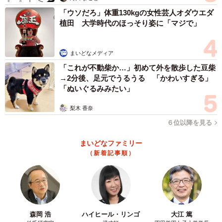
「ウソだろ」体重130kgの女性芸人オダウエダ
植田 大学時代のほっそり姿に「マジで」
まいどなメディア
「これが不動柴か…」初めて外を散歩した豆柴
→2分後、足元でうるうる 「かわいすぎる」
「ぬいぐるみみたい」
梨木 香奈
６位以降を見る
まいどなファミリー
（新着記事順）
森岡 浩
ハイヒール・リンゴ
大江 篤