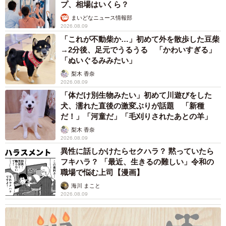
プ、相場はいくら？
まいどなニュース情報部
2026.08.09
「これが不動柴か…」初めて外を散歩した豆柴
→2分後、足元でうるうる 「かわいすぎる」
「ぬいぐるみみたい」
梨木 香奈
2026.08.09
「体だけ別生物みたい」初めて川遊びをした
犬、濡れた直後の激変ぶりが話題 「新種
だ！」「河童だ」「毛刈りされたあとの羊」
梨木 香奈
2026.08.09
異性に話しかけたらセクハラ？ 黙っていたら
フキハラ？ 「最近、生きるの難しい」令和の
職場で悩む上司【漫画】
海川 まこと
2026.08.09