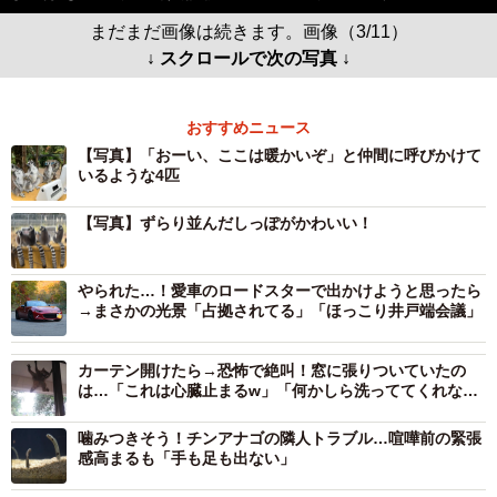
まだまだ画像は続きます。画像（3/11）
↓ スクロールで次の写真 ↓
おすすめニュース
【写真】「おーい、ここは暖かいぞ」と仲間に呼びかけて
いるような4匹
【写真】ずらり並んだしっぽがかわいい！
やられた…！愛車のロードスターで出かけようと思ったら
→まさかの光景「占拠されてる」「ほっこり井戸端会議」
カーテン開けたら→恐怖で絶叫！窓に張りついていたの
は…「これは心臓止まるw」「何かしら洗っててくれない
と」
噛みつきそう！チンアナゴの隣人トラブル…喧嘩前の緊張
感高まるも「手も足も出ない」