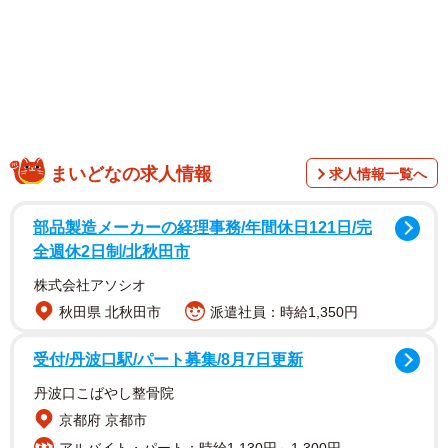
1/11
ヒーター前に集まった4匹のワオキツネザル 写真提供：日本モンキーセ
まいどなの求人情報
求人情報一覧へ
ンター
部品製造メーカーの経理事務/年間休日121日/完
全週休2日制/北秋田市
株式会社アソシオ
秋田県 北秋田市
派遣社員：時給1,350円
受付/丹波口駅/パート募集/8月7日更新
丹波口こばやし整骨院
京都府 京都市