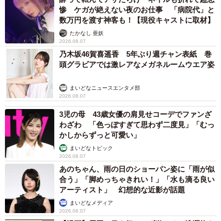
惨 ケガが絶えない夜のお仕事 「病院代」と
数万円を渡す神客も！【現役キャストに取材】
たかなし 亜妖
2026.08.07
乃木坂46賀喜遥香 5年ぶり週チャン表紙 巻
頭グラビアでは激レアなメガネルームウエア姿
まいどなニュースエンタメ部
2026.08.07
3児の母 43歳女優の肩見せコーデでファンざ
わざわ 「色っぽすぎて思わず二度見」「むっ
かしからずっと可愛い」
まいどなトピック
2026.08.07
あのちゃん、雨の日のショーパン姿に「雨が似
合う」「脚めっちゃきれい！」「水も滴る良い
アーティスト」 幻想的な近影が話題
まいどなメディア
2026.08.07