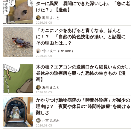
ターに異変 眉間にできた深いしわ、「急に老
けた？」【漫画】
海川 まこと
2026.08.08
「カニにアジをあげると青くなる」ほんと
に！？ 「自然の染色技術が凄い」と話題に
その理由とは…？
竹中 友一（RinToris）
2026.08.06
3/11
木の枝？エアコンの送風口から細長いものが…
昼休みの診療所を襲った恐怖の生きもの【漫
しっぽもズラリ 写真提供：日本モンキーセンター
画】
海川 まこと
――画像を撮影された時の状況は？
2026.08.05
かかりつけ動物病院の「時間外診療」が減少の
阿野：雨まじりの曇りで、一日通して肌寒かったです。お
理由は？ 夜間や休日の“時間外診療”を続ける
難しさ
昼前にヒーターをつけると、「まってました！」という感
じで、すぐに暖をとっていました。
小宮 みぎわ
2026.08.05