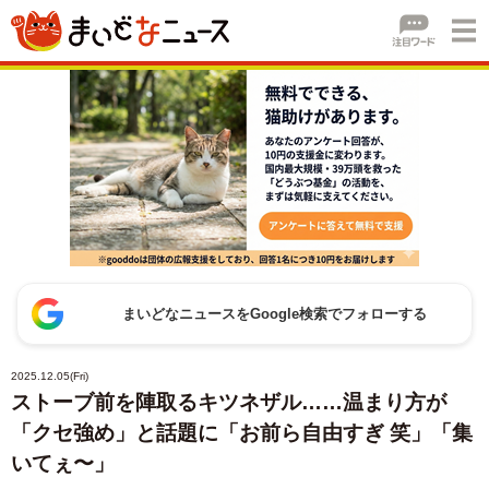
まいどなニュースをGoogle検索でフォローする
2025.12.05(Fri)
ストーブ前を陣取るキツネザル……温まり方が
「クセ強め」と話題に「お前ら自由すぎ 笑」「集
いてぇ〜」