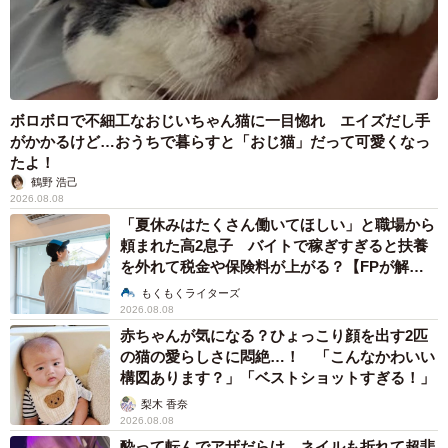
大混雑！ 写真提供：日本モンキーセンター
日本モンキーセンター X
https://x.com/j_monkeycentre
ボロボロで不細工なおじいちゃん猫に一目惚れ エイズだし手
がかかるけど…おうちで暮らすと「おじ猫」だって可愛くなっ
寒い！これはヒーターが必要だ！
たよ！
みんな集まれ！暖を取るぞ！(阿野)
#ワオキツネザル
鶴野 浩己
2026.08.08
pic.twitter.com/hhALCqwwLa
「夏休みはたくさん働いてほしい」と職場から
頼まれた高2息子 バイトで稼ぎすぎると扶養
— 日本モンキーセンター（公式） (@j_monkeycentre)
を外れて税金や保険料が上がる？【FPが解
October 22, 2025
説】
もくもくライターズ
2026.08.08
赤ちゃんが気になる？ひょっこり顔を出す2匹
の猫の愛らしさに悶絶…！ 「こんなかわいい
構図あります？」「ベストショットすぎる！」
梨木 香奈
2026.08.08
酔って転んでアザだらけ ネイルも折れて超悲