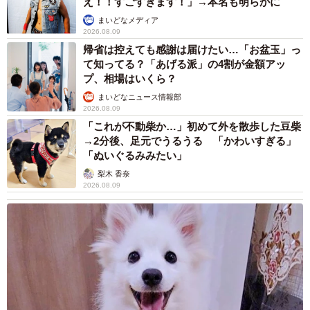
え！！すごすぎます！」→本名も明らかに
5/11
まいどなメディア
2026.08.09
しっぽに気を付けて 写真提供：日本モンキーセンター
帰省は控えても感謝は届けたい…「お盆玉」っ
て知ってる？「あげる派」の4割が金額アッ
――原産地はマダガスカルだそうですが、日本で暮らすワ
プ、相場はいくら？
オキツネザルも寒さが苦手ですか？
まいどなニュース情報部
2026.08.09
阿野：ワオキツネザルは体温調節が苦手と言われていて、
「これが不動柴か…」初めて外を散歩した豆柴
→2分後、足元でうるうる 「かわいすぎる」
寒さは得意ではないです。対策としてヒーターをつけた
「ぬいぐるみみたい」
り、エアコンや大型の灯油ストーブでも保温をしていま
梨木 香奈
す。
2026.08.09