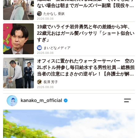
ない場合は朝までガールズバー副業【現役キャ
ストに取材】
たかなし 亜妖
2026.08.08
19歳でハライチ岩井勇気と年の差婚から3年、
22歳元おはガール髪バッサリ「ショート似合い
すぎ」
まいどなメディア
2026.08.08
オフィスに置かれたウォーターサーバー 空の
8/11
2Lボトル持参し毎日給水する男性社員→総務担
当者の注意にまさかの逆ギレ！【弁護士が解
国宝級のかわいさ 写真提供：日本モンキーセンター
説】
長澤 芳子
2026.08.08