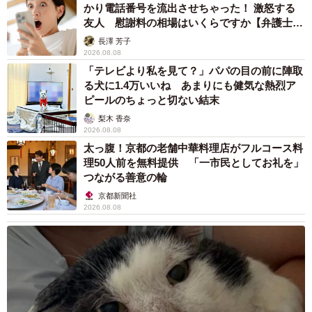
かり電話番号を流出させちゃった！ 激怒する
友人 慰謝料の相場はいくらですか【弁護士が
解説】
長澤 芳子
10/11
2026.08.08
「テレビより私を見て？」パパの目の前に陣取
ストーブの前でぬくぬく 写真提供：日本モンキーセンター
る犬に1.4万いいね あまりにも健気な熱烈ア
ピールのちょっと切ない結末
梨木 香奈
2026.08.08
太っ腹！京都の老舗中華料理店がフルコース料
理50人前を無料提供 「一市民としてお礼を」
つながる善意の輪
京都新聞社
2026.08.08
11/11