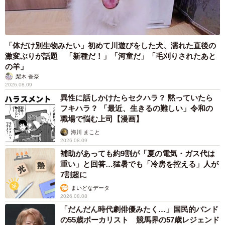
「体だけ別生物みたい」初めて川遊びをした犬、濡れた直後の
激変ぶりが話題 「新種だ！」「河童だ」「毛刈りされたあと
の羊」
6/11
梨木 香奈
2026.08.09
ヒーターの前に勢ぞろい 写真提供：日本モンキーセンター
異性に話しかけたらセクハラ？ 黙っていたら
フキハラ？ 「最近、生きるの難しい」令和の
職場で悩む上司【漫画】
海川 まこと
2026.08.09
補助があっても約9割が「夏の電気・ガス代は
重い」と回答…猛暑でも「冷房を控える」人が
7割超に
まいどなデータ
2026.08.08
「だんだん時代劇俳優みたく…」国民的バンド
の55歳ボーカリスト 競馬界の57歳レジェンド