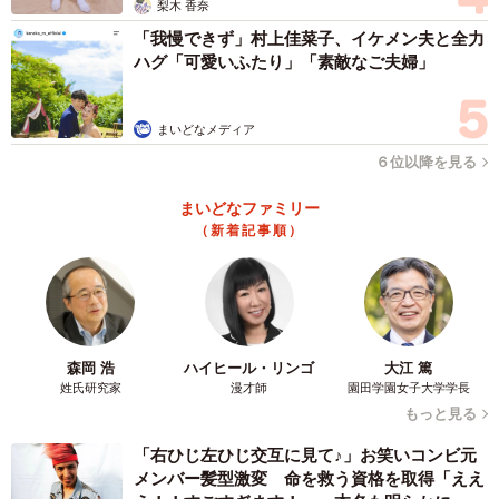
梨木 香奈
「我慢できず」村上佳菜子、イケメン夫と全力
ハグ「可愛いふたり」「素敵なご夫婦」
4/11
まいどなメディア
しっぽズラリを真後ろから 写真提供：日本モンキーセンター
６位以降を見る
まいどなファミリー
（新着記事順）
森岡 浩
ハイヒール・リンゴ
大江 篤
姓氏研究家
漫才師
園田学園女子大学学長
もっと見る
「右ひじ左ひじ交互に見て♪」お笑いコンビ元
メンバー髪型激変 命を救う資格を取得「ええ