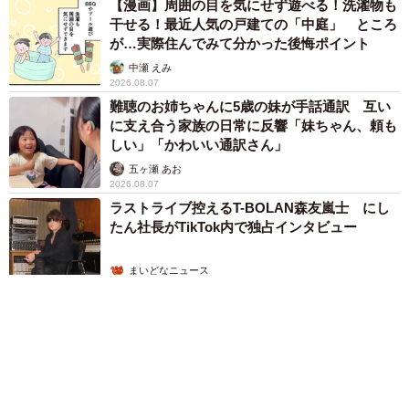
【漫画】周囲の目を気にせず遊べる！洗濯物も
干せる！最近人気の戸建ての「中庭」 ところ
が…実際住んでみて分かった後悔ポイント
中瀬 えみ
2026.08.07
難聴のお姉ちゃんに5歳の妹が手話通訳 互い
に支え合う家族の日常に反響「妹ちゃん、頼も
しい」「かわいい通訳さん」
五ヶ瀬 あお
2026.08.07
ラストライブ控えるT-BOLAN森友嵐士 にし
たん社長がTikTok内で独占インタビュー
まいどなニュース
2026.08.07