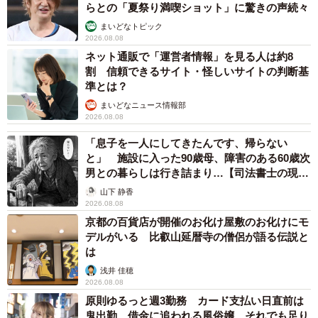
らとの「夏祭り満喫ショット」に驚きの声続々
まいどなトピック
2026.08.08
7/11
ネット通販で「運営者情報」を見る人は約8
割 信頼できるサイト・怪しいサイトの判断基
温まりながらきょろきょろ 写真提供：日本モンキーセンター
準とは？
まいどなニュース情報部
――冬ならではのワオキツネザルの魅力は？
2026.08.08
「息子を一人にしてきたんです、帰らない
阿野：秋冬シーズンは繁殖期なので、オスの「ケホー
と」 施設に入った90歳母、障害のある60歳次
ン！」という鳴き声にメスが返事をする“鳴き交わし”が聞け
男との暮らしは行き詰まり…【司法書士の現場
から】
ることも。ストーブであたたまる仕草も、両手両足を広げ
山下 静香
2026.08.08
てあたる個体もいれば、片足ずつ温まっている個体もいた
京都の百貨店が開催のお化け屋敷のお化けにモ
りと、よく見ると個性が出ていて、おもしろいですよ。
デルがいる 比叡山延暦寺の僧侶が語る伝説と
は
浅井 佳穂
2026.08.08
原則ゆるっと週3勤務 カード支払い日直前は
鬼出勤 借金に追われる風俗嬢 それでも足り