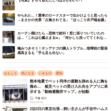
【写真】ずらり並んだしっぽがかわいい！
2/11
温まりやすいようにストーブに向かって手を広げます 写真提供：日本
やられた…！愛車のロードスターで出かけようと思ったら
モンキーセンター
→まさかの光景「占拠されてる」「ほっこり井戸端会議」
カーテン開けたら→恐怖で絶叫！窓に張りついていたの
は…「これは心臓止まるw」「何かしら洗っててくれない
と」
噛みつきそう！チンアナゴの隣人トラブル…喧嘩前の緊張
感高まるも「手も足も出ない」
おもしろ
気になる
いきもの
愛知
熊本地震でペット同伴の避難を諦める人に胸を
痛め… 被災ペットの受け入れ先をアプリに表
示する「動物避難所マップ」が始動
平藤 清刀
2026.08.08
2泊3日の東京出張→飼い主さんが不在中ハムス