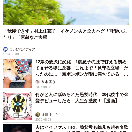
「我慢できず」村上佳菜子、イケメン夫と全力ハグ「可愛いふ
たり」「素敵なご夫婦」
9/11
まいどなメディア
思ったより足が長いんですね 写真提供：日本モンキーセンター
2026.08.08
12歳の愛犬に変化 1歳息子の膝で甘える初め
◇ ◇
て見せる姿に反響 これまで「見守る立場」だ
ったのに…「頭ポンポンが愛に満ちている」
SNSでは「急に寒くなったから体調に気を付けて」「ワオ
「尊…」
梨木 香奈
キツネザル団子もみたい」「混じりたい！」「紙芝居屋に
2026.08.08
何かと人に舐められた黒髪時代 30代後半で金
集まっていた子どもの頃のことを思いだした」「ついにヒ
髪デビューしたら…人生が激変！【漫画】
ーターの季節！」などの反響が集まった。人間もワオキツ
ネザルにとっても厳しい冬までもうすぐだ。
海川 まこと
2026.08.08
夫はマイファスHiro、義父母も義兄も超有名歌