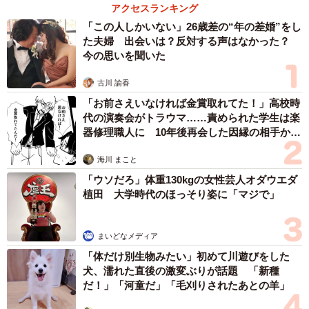
アクセスランキング
「この人しかいない」26歳差の“年の差婚”をし
た夫婦 出会いは？反対する声はなかった？
今の思いを聞いた
古川 諭香
「お前さえいなければ金賞取れてた！」高校時
代の演奏会がトラウマ……責められた学生は楽
器修理職人に 10年後再会した因縁の相手から
思わぬ申し出【漫画】
海川 まこと
「ウソだろ」体重130kgの女性芸人オダウエダ
植田 大学時代のほっそり姿に「マジで」
まいどなメディア
「体だけ別生物みたい」初めて川遊びをした
犬、濡れた直後の激変ぶりが話題 「新種
だ！」「河童だ」「毛刈りされたあとの羊」