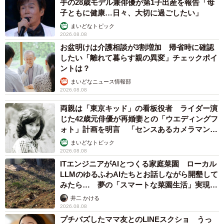
手の28歳モデル兼俳優が第1子出産を報告「母
子ともに健康…日々、大切に過ごしたい」
まいどなトピック
2026.08.08
お盆明けは介護相談が3割増加 帰省時に確認
したい「離れて暮らす親の異変」チェックポイ
ントは？
まいどなニュース情報部
2026.08.08
両親は「東京キッド」の看板役者 ライダー演
じた42歳元俳優が再婚妻との「ウエディングフ
ォト」計画を明言 「センスあるカメラマン求
む」
まいどなトピック
2026.08.08
ITエンジニアがAIとつくる家庭菜園 ローカル
LLMのゆるふわAIたちとお話しながら開墾して
みたら… 夢の「スマートな菜園生活」実現な
るか
井二 かける
2026.08.08
プチバズしたママ友とのLINEスクショ うっ