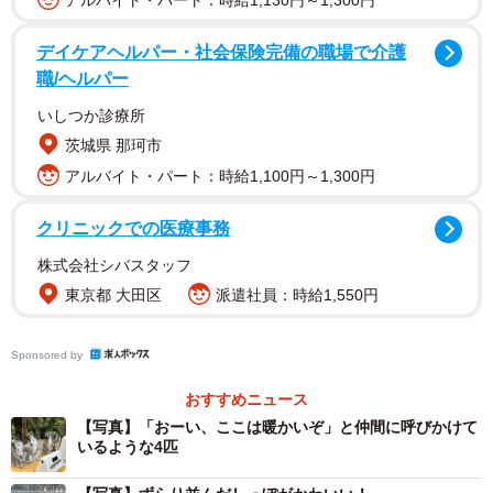
アルバイト・パート：時給1,130円～1,300円
デイケアヘルパー・社会保険完備の職場で介護
待望のヒーターが登場し、急いで集まり、仲間も誘ってい
職/ヘルパー
るような表情が見て取れる。投稿した
日本モンキーセンタ
いしつか診療所
ー
（愛知県犬山市）飼育員の
阿野隆平
さんに話を聞い
茨城県 那珂市
た。
アルバイト・パート：時給1,100円～1,300円
クリニックでの医療事務
株式会社シバスタッフ
東京都 大田区
派遣社員：時給1,550円
Sponsored by
おすすめニュース
【写真】「おーい、ここは暖かいぞ」と仲間に呼びかけて
いるような4匹