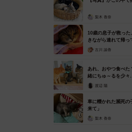
【写真】かごの中で
梨木 香奈
10歳の息子が救っ
きながら連れて帰っ
古川 諭香
あれ、おやつ食べた
緒にちゅ～るを少々
渡辺 陽
車に轢かれた瀕死の
来て」
ひどい脱水症状を起こし、食べるこ
梨木 香奈
抱き上げるとその体はとても軽く、