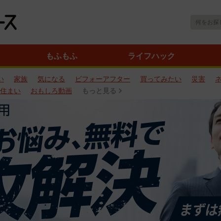
もふもふ
ライフハック
い
家族
気になる
ビフォーアフター
買ってみたい
災害
住まい
おもしろ動画
もっと見る