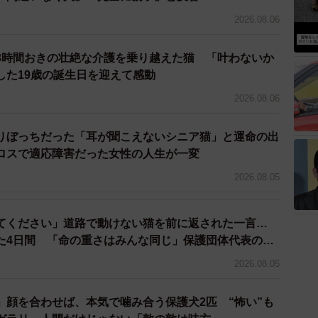
2026.08.06
3時間おきの壮絶な介護を乗り越えた猫 「叶わないか
した19歳の誕生日を迎えて感動
2026.08.06
りぼっちだった「耳が聞こえないシニア猫」と運命の出
ロスで適応障害だった女性の人生が一変
2026.08.05
てください」道路で動けない猫を前に返された一言…
た4日間 「命の重さはみんな同じ」保護団体代表の訴
4/17
2026.08.05
そうな状態だったルナちゃん（画像提供：なちゅふぉとさん）
」顔を合わせば、本気で噛み合う保護犬2匹 “怖い”も
へ。