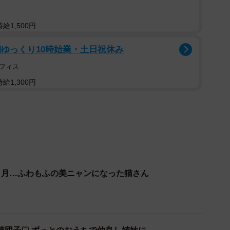
2/17
給1,500円
せていたルナちゃん（画像提供：なちゅふぉとさん）
ゆっくり10時始業・土日祝休み
婦は早朝から山歩きに出かけました。当初の予定では滝探し
フィス
どん上昇し、あきらめて帰ることに。車で山を下りてい
給1,300円
影をみつけました。
『もしかして車にひかれたのかな？』と思った次の瞬
あわてて車をおりて、子猫に駆け寄ってみると幸いケガ
ようでした。それが、ルナとの出会いです」
カ月…ふわもふの美ニャンになった猫さん