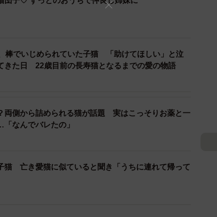
猫団子♡ ずっとのおうちで仲良し姉妹に
た、棒でいじめられていた子猫 「助けてほしい」と泣
てきた日 22歳目前の長寿猫となるまでの愛の物語
？両側から詰められる猫が話題 実はこっそりお薬と一
…「なんでバレたの」
3/17
子猫 亡き愛猫に似ていると聞き「うちに連れて帰って
とができなかったルナちゃん（画像提供：なちゅふぉとさん）
体温も弱々しい─。山を下りてフードを買い与えても食