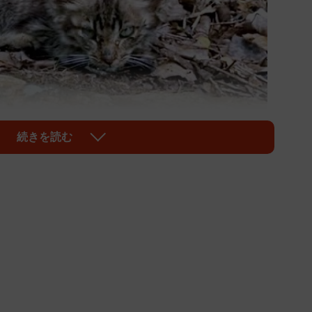
続きを読む
1/17
たルナちゃん（画像提供：なちゅふぉとさん）
さん（@nachi_photo）夫婦は、出先で力無く横た
ちの家族となる、キジトラ猫の「ルナ」ちゃんは、当
たといいます。