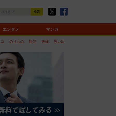
エンタメ
マンガ
ネコ
のりもの
観光
夫婦
思い出