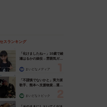
セスランキング
「化けましたね～」10歳で綾
瀬はるかの娘役→雰囲気ガラ
リの18歳に成長 「メイクで
雰囲気が」「宝塚に入れそ
まいどなメディア
う」
「不謹慎でないかと」実力派
歌手、熊本へ支援物資…運搬
トラックの車体デザインにた
めらい 「痛いほど伝わる」
まいどなトピック
「行動され立派」
「そのままにしといてくださ