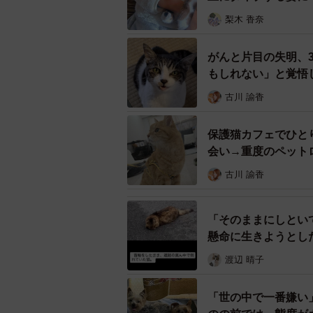
梨木 香奈
がんと片目の失明、
もしれない」と覚悟
古川 諭香
保護猫カフェでひと
会い→重度のペット
古川 諭香
「そのままにしとい
懸命に生きようとし
え
渡辺 晴子
車で病院へ。今にも息絶えてしまい
「世の中で一番嫌い
そうして、ルナちゃんを連れて病院