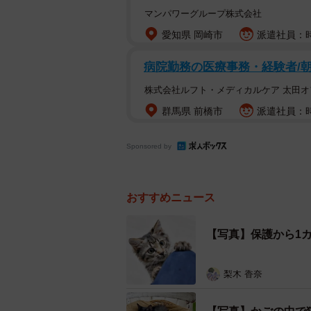
マンパワーグループ株式会社
愛知県 岡崎市
派遣社員：時
発見時、ガリガリに痩
病院勤務の医療事務・経験者/朝
2024年9月19日、飼い主さん夫
株式会社ルフト・メディカルケア 太田オ
もするつもりでしたが、気温がどん
群馬県 前橋市
派遣社員：時
るとき、ふと細い山道の脇に小さな
Sponsored by
「よく見ると、小さな子猫でした。
間、夫が『動いた！』と。私たちは
おすすめニュース
はなく、とてもお腹をすかせている
【写真】保護から1
梨木 香奈