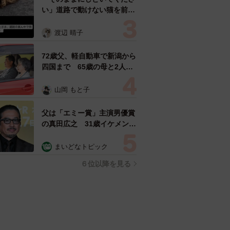
い」道路で動けない猫を前に
返された一言… 懸命に生き
ようとした4日間 「命の重
渡辺 晴子
さはみんな同じ」保護団体代
表の訴え
72歳父、軽自動車で新潟から
四国まで 65歳の母と2人で
3泊4日の旅 パーキングの休
憩まで分刻み… 「大学生で
山岡 もと子
も組まねえよ！」
父は「エミー賞」主演男優賞
の真田広之 31歳イケメン俳
優が長髪ヒゲのワイルド近影
「ガチヒロさんそっくり」
まいどなトピック
「新たな一面もステキ」
６位以降を見る