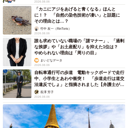
2026.08.06
たら一切食べません。食べてくれないのは困るので、食べ
「カニにアジをあげると青くなる」ほんと
たいというものをできる限りあげています」
に！？ 「自然の染色技術が凄い」と話題に
その理由とは…？
なお、飼い主さん夫婦は自営業であるため、幸ちゃんを職
竹中 友一（RinToris）
場へ連れて行き、ひとりぼっちにさせないように気を付け
2026.08.06
誰も求めていない職場の「謎マナー」、「過剰
ているそう。仕事中、幸ちゃんは適温に保たれた事務所で
な挨拶」や「お土産配り」を抑えた1位は？
まったりと過ごす。
やめられない理由は「周りの目」
まいどなデータ
2026.08.06
自転車通行可の歩道 電動キックボードで走行
中、小学生とあわや衝突！ 「歩道走行は道交
法違反でしょ」と指摘されました【弁護士が解
説】
長澤 芳子
2026.08.06