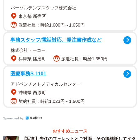
パーソルテンプスタッフ株式会社
東京都 新宿区
派遣社員：時給1,600円～1,650円
事務スタッフ/電話対応、発注書作成など
株式会社トーコー
兵庫県 播磨町
派遣社員：時給1,350円
医療事務S-1101
アドベンチストメディカルセンター
沖縄県 西原町
事情を知った飼い主さんは、すぐに動物病院へ。生後3カ月
契約社員：時給1,023円～1,500円
ほどであると分かった。
Sponsored by
「栄養失調で体重は生後1カ月くらいの子ほどしかなく、猫
風邪が酷かった。目は酷い結膜炎。両目とも失明するかも
おすすめニュース
【写真】先住のフェレットとご対面…その後結託してイタ
しれないと言われました」