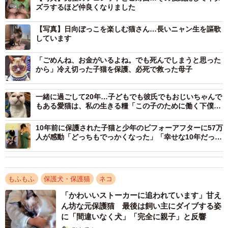
ズラするほど仲良くなりました
通院治療により両目の失明は避けられたが、右目は失明。
【写真】日向ぼっこを楽しむ猫さん…長いニャン生を謳歌
しています
だが、他に大きな病気を患うことなく、カーテン登りを楽
しめるほど元気になった。
「ごめんね、お金がいるよね。でも死んでしまうと思った
から」冷え切った子猫を保護、必死で救った母子
当時、自宅には先住フェレットが2匹いたため、飼い主さん
は体調が回復したら幸ちゃんの里親を探そうと考えていた
一緒に過ごして20年…子どもでも彼氏でもおじいちゃんで
もある愛猫は、私の生きる糧「この子のために働く下僕で
そう。
ありたい」
10年前に保護された子猫と少年のビフォーアフターに57万
人が感動「どっちもでっかくなった」「幸せな10年だった
んだろうな」
もふもふ
保護犬・保護猫
ネコ
「かわいいストーカーに追われています」甘え
ん坊な元保護猫 最後は飼い主にダイブする姿
に「間違いなく犬」「完全に親子」と反響