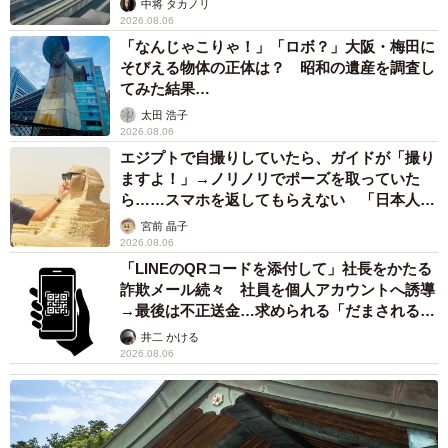
中将 タカノリ
2026.08.06
「なんじゃこりゃ！」「ロボ？」大阪・梅田に
そびえる物体の正体は？ 昭和の遺産を調査し
てみた結果…
太田 浩子
2026.08.06
エジプトで自撮りしていたら、ガイドが「撮り
ますよ！」→ノリノリでポーズを取っていた
7/7
ら……スマホを返してもらえない 「日本人は
カモ代表かも」「私は6時間で3万円払った」
宮前 晶子
日向ぼっこを楽しむ姿
2026.08.06
「LINEのQRコードを添付して」社長をかたる
「これは私の勝手な思い込みなのですが、事件を知った直
詐欺メール続々 社員を個人アカウントへ誘導
後にサキと出会い、もしかしてこげんたちゃんの生まれ変
→最後は不正送金…求められる「だまされる前
提」の対策
わりなのでは…？と思った。それもあって、この子にはう
井二 かける
2026.08.06
んと幸せになってほしかったんです」
中高齢期に入った頃から腎臓や肝臓、膵臓の数値が悪く、
獣医師からは「いつ何があってもおかしくない」と言われ