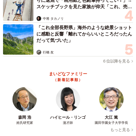
りに退屈で「画用紙と色鉛筆持ってこい！」→
スケッチブックを見た家族が仰天「これ、売れ
ますよ…」
3/7
中将 タカノリ
子猫期
「これ全部長野県」海外のような絶景ショット
に感動と反響「離れてからいいところだったん
先住フェレットとは結託して、イタズラを楽しむことも。
だって気づいた」
旦那さんの部屋を荒しては楽しんでいた。
行橋 友
６位以降を見る
「いつも、フェレットのマーにくっついていました。もう1
匹のフェレット、クーとはマーを取り合うライバルでした
まいどなファミリー
（新着記事順）
が、イタズラする時は息が合ったようです」
森岡 浩
ハイヒール・リンゴ
大江 篤
姓氏研究家
漫才師
園田学園女子大学学長
もっと見る