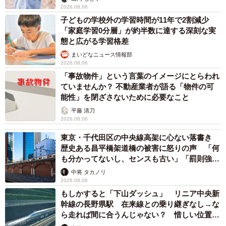
とがたくさんあった。幸にも残りの猫生を幸せに生きてほ
2026.08.06
しくて、ひとりぼっちにさせないように工夫したら、すご
子どもの学校外の学習時間が11年で2割減少
「家庭学習0分層」が約半数に達する深刻な実
く楽しそうにしてくれた。教科書通りでは分からないこと
態と広がる学習格差
って、たくさんありますね」
まいどなニュース情報部
2026.08.06
実は飼い主さん、昔、野良猫にパンを強奪されそうになっ
「事故物件」という言葉のイメージにとらわれ
たことがあり、もともとは猫が苦手だった。だが、世間に
ていませんか？ 不動産業者が語る「物件の可
能性」を閉ざさないために必要なこと
衝撃を与えたこげんたちゃんの虐待死事件(※別名「福岡猫
平藤 清刀
虐待事件」。2002年、インターネット上に子猫猫を虐待す
2026.08.06
る写真がアップされた事件）を知り、心境が変化。ショッ
東京・千代田区の中央線高架に心ない落書き
クを受け、野良猫に幸せになってほしいと強く思うように
歴史ある昌平橋架道橋の被害に怒りの声 「何
なった。
も分かってないし、センスも古い」「罰則強化
して」
中将 タカノリ
2026.08.06
もしかすると「下山ダッシュ」 リニア中央新
幹線の長野県駅 在来線との乗り継ぎなし→な
ら走れば間に合うんじゃない？ 惜しい位置関
係が反響