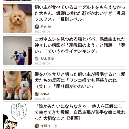
飼い主が食べているヨーグルトをもらえなかっ
た犬さん、爆裂に拗ねた顔がかわいすぎ「鼻息
フスフス」「反則レベル」
椎名 碧
2026.08.06
コガネムシを見つめる猫とパパ、偶然生まれた
神々しい構図が「宗教画のよう」と話題 「尊
い」「ていうかライオンキング」
梨木 香奈
2026.08.06
5/7
髪をバッサリと切った飼い主が帰宅すると→愛
冬場はぬるま湯で水分補給
犬たちの反応に「ワンコ様でも戸惑うのね
（笑）」「困り顔がかわいい」
21才になり、ドライフードを口にしなくなってからはシニ
ANNA
2026.08.06
ア向けのウェットフードやペースト状の舐める栄養食を与
「誰かみたいにならなきゃ」 他人を正解にし
えている。
て生きてきた母親 自己主張が苦手な娘に教わ
った大切なこと【漫画】
「幸は頑固なので、昨日まで好きだったものでも嫌と思っ
海川 まこと