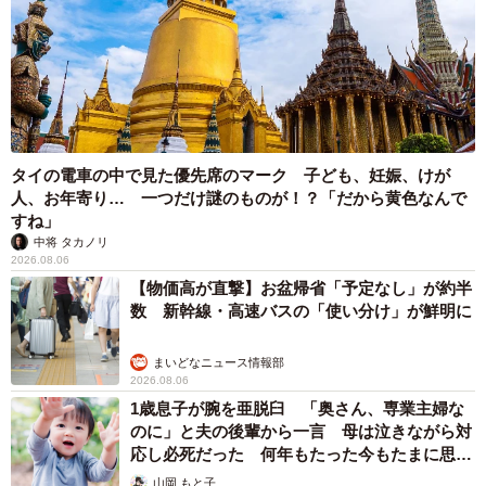
タイの電車の中で見た優先席のマーク 子ども、妊娠、けが
人、お年寄り… 一つだけ謎のものが！？「だから黄色なんで
すね」
中将 タカノリ
2026.08.06
【物価高が直撃】お盆帰省「予定なし」が約半
数 新幹線・高速バスの「使い分け」が鮮明に
6/7
まいどなニュース情報部
今年の1月に貰った長寿表彰状
2026.08.06
1歳息子が腕を亜脱臼 「奥さん、専業主婦な
「今まで旅立ちを見送るたび、この子はうちに来て幸せだ
のに」と夫の後輩から一言 母は泣きながら対
応し必死だった 何年もたった今もたまに思い
ったのだろうか、もっと色々できたのではないかと思うこ
出し…
山岡 もと子