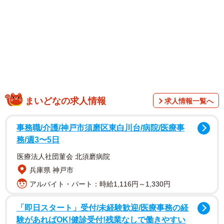
（12歳）に相談。2人は駅前などで里親を探したが、見つか
らず。空が薄暗くなってきたため、「助けてほしい」と泣
きながら幸ちゃんを連れ帰ってきた。
まいどなの求人情報
求人情報一覧へ
事務職/介護/神戸市須磨区東白川台/病院/医療事
務/週3〜5日
医療法人社団菫会 北須磨病院
兵庫県 神戸市
アルバイト・パート：時給1,116円～1,330円
1/7
「即日スタート」受付/未経験歓迎/医療事務の経
家に来た当初
験があればOK!健診受付!残業なしで働きやすい