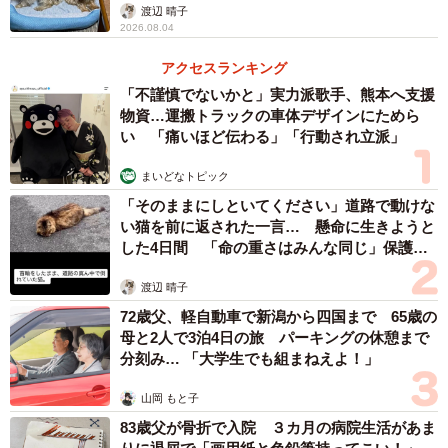
渡辺 晴子
そり用意するなど作戦を練っても隠れて出てこない。夫と
2026.08.04
『超能力者か？』と話していました（笑）。だから、先生
アクセスランキング
と相談して薬のみの時は連れて行かないようにしました」
「不謹慎でないかと」実力派歌手、熊本へ支援
物資…運搬トラックの車体デザインにためら
フードを変えて欲しい時にはご飯の前でそっぽを向き、ア
い 「痛いほど伝わる」「行動され立派」
ピール。自分の気持ちを伝えることが上手だった。
まいどなトピック
「そのままにしといてください」道路で動けな
い猫を前に返された一言… 懸命に生きようと
した4日間 「命の重さはみんな同じ」保護団
体代表の訴え
渡辺 晴子
72歳父、軽自動車で新潟から四国まで 65歳の
母と2人で3泊4日の旅 パーキングの休憩まで
分刻み… 「大学生でも組まねえよ！」
山岡 もと子
83歳父が骨折で入院 ３カ月の病院生活があま