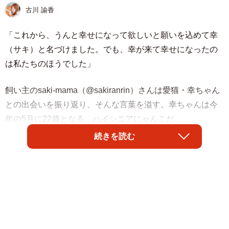
古川 諭香
「これから、うんと幸せになって欲しいと願いを込めて幸
（サキ）と名づけました。でも、幸が来て幸せになったの
は私たちのほうでした」
飼い主のsaki-mama（@sakiranrin）さんは愛猫・幸ちゃん
との出会いを振り返り、そんな言葉を溢す。幸ちゃんは今
年の5月に22歳となる、ハイシニアにゃんこだ。
続きを読む
10歳の息子が公園でいじめられていた子猫を保護
2003年8月、両目が開いていない状態の幸ちゃんは公園で
子どもたちに棒で突かれ、いじめられていた。その光景に
胸を痛めたのは、当時10歳だった息子さん。
家に連れ帰ったら怒られると思った息子さんはまず、姉