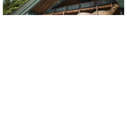
ながらも長いニャン生を謳歌している幸ちゃん。今年の誕
生日にも、かわいい姿を見せてほしい。
重みも歴史もズッシリ…出雲大社の日本最大級「大しめ縄」が8
年ぶり掛けかえ 伝統の「大撚り合わせ」が28万回超再生「ほ
んとに圧巻」
まいどなニュース調査部
2026.08.06
「これ全部長野県」海外のような絶景ショット
に感動と反響「離れてからいいところだったん
だって気づいた」
行橋 友
2026.08.06
「ミステリーの女王」と呼ばれた作家の娘は
「2時間サスペンスの女王」 聞いていたのと
違う血液型に「私は誰の子なの？」【徹子の部