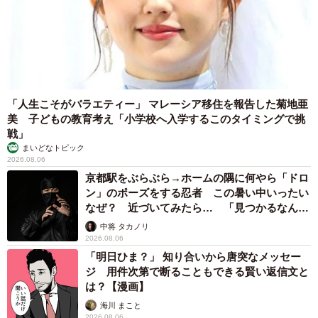
性格が丸くなったのはフェレットや後輩猫が旅立ち、ひと
りになってから。20才頃からはドライフードを吐くように
なったため、飼い主さんはクラッシャーで潰して与えるよ
うに。
「人生こそがバラエティー」 マレーシア移住を報告した菊地亜
美 子どもの教育考え「小学校へ入学するこのタイミングで挑
戦」
まいどなトピック
2026.08.06
京都駅をぶらぶら→ホームの隅に何やら「ドロ
ン」のポーズをする忍者 この暑い中いったい
なぜ？ 近づいてみたら… 「見つかるなんて
未熟」
中将 タカノリ
2026.08.06
「明日ひま？」 知り合いから唐突なメッセー
ジ 用件次第で断ることもできる賢い返信文と
は？【漫画】
海川 まこと
2026.08.06