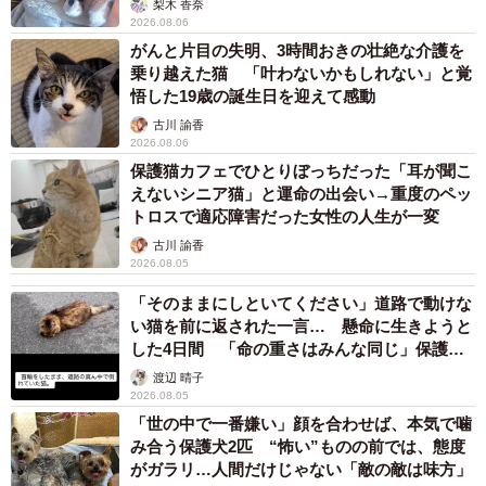
梨木 香奈
2026.08.06
がんと片目の失明、3時間おきの壮絶な介護を
乗り越えた猫 「叶わないかもしれない」と覚
悟した19歳の誕生日を迎えて感動
2/7
古川 諭香
2026.08.06
フェレットのクーちゃんとの対面時
保護猫カフェでひとりぼっちだった「耳が聞こ
えないシニア猫」と運命の出会い→重度のペッ
しかし、一緒に暮らす中で甘えん坊の幸ちゃんがかわいく
トロスで適応障害だった女性の人生が一変
てたまらなくなり、正式に家族として迎え入れた。
古川 諭香
2026.08.05
2匹のフェレットと賑やかな日常を過ごした若猫
「そのままにしといてください」道路で動けな
期
い猫を前に返された一言… 懸命に生きようと
した4日間 「命の重さはみんな同じ」保護団
若猫期の幸ちゃんは頑固。目やにケアやお風呂、爪切りが
体代表の訴え
渡辺 晴子
大嫌い。動物病院も苦手で通院後は3日ほど、食事をストラ
2026.08.05
イキ。
「世の中で一番嫌い」顔を合わせば、本気で噛
み合う保護犬2匹 “怖い”ものの前では、態度
がガラリ…人間だけじゃない「敵の敵は味方」
「通院日がバレないよう、前日からキャリーケースをこっ