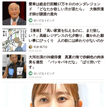
愛車は総走行距離17万キロのホンダレジェン
ド 「どなたか欲しい方が居たら」 大御所漫
才師が譲渡の意向
まいどなトピック
2026.08.06
【漫画】「高い家賃を払えるのに、まだ欲し
い？」高級レジデンスの七夕飾り、書かれた願
4/7
い事にびっくり 人の欲には終わりがないのか
マーちゃんと一緒にスヤスヤ
松波 穂乃圭
2026.08.06
ちなみに、幸ちゃんは家にやってきた当初、クーちゃんか
大河出演の39歳俳優 真夏の海で赤銅色の肉体
美を連投 「バッキバキだな」「ばり渋いで
らフードボウルに排便をされるという、まさかの洗礼を受
す」
けたそう。
まいどなトピック
2026.08.06
「だからか、幸はその後、迎えた猫ランのフードボウルに
うんちを…。要らぬことを受け継ぎました（笑）」
猫が苦手だった私を変えてくれた