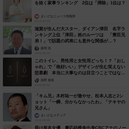
を抜く家事ランキング 2位は「掃除」1位は？
まいどなニュース情報部
2026.08.09
滋賀が生んだ大スター、ダイアン津田 名字ラ
ンキング上位「津田」姓のルーツは 「豊臣兄
弟！」で話題の武将にも意外な関係が…？
森岡 浩
2026.08.09
このトイレ、男性用と女性用どっち！？「おし
ゃれ」で「格好いい」デザインが生む笑えない
悲喜劇 本当に大事なのは目立つことではな
く…
高野 朋美
2026.08.09
「キム兄」木村祐一が激やせ、松本人志と2シ
ョット「一瞬、分からなかったわ」「テキヤの
兄さん」
まいどなメディア
2026.08.09
母は有名女優、慶応幼稚舎出身CBCアナのノー