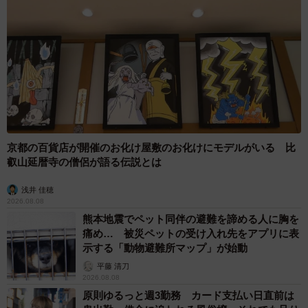
京都の百貨店が開催のお化け屋敷のお化けにモデルがいる 比
叡山延暦寺の僧侶が語る伝説とは
浅井 佳穂
2026.08.08
熊本地震でペット同伴の避難を諦める人に胸を
痛め… 被災ペットの受け入れ先をアプリに表
示する「動物避難所マップ」が始動
平藤 清刀
2026.08.08
原則ゆるっと週3勤務 カード支払い日直前は