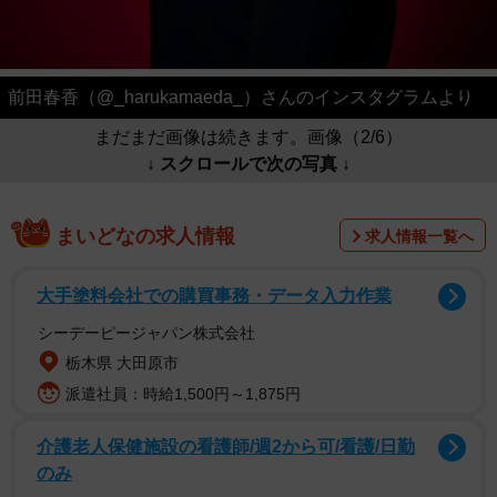
前田春香（@_harukamaeda_）さんのインスタグラムより
まだまだ画像は続きます。画像（2/6）
↓ スクロールで次の写真 ↓
まいどなの求人情報
求人情報一覧へ
大手塗料会社での購買事務・データ入力作業
シーデーピージャパン株式会社
栃木県 大田原市
派遣社員：時給1,500円～1,875円
介護老人保健施設の看護師/週2から可/看護/日勤
のみ