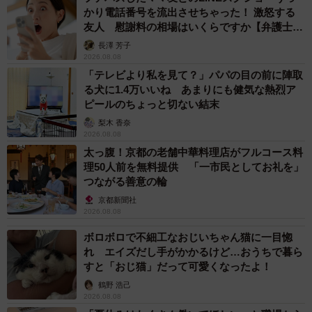
かり電話番号を流出させちゃった！ 激怒する
友人 慰謝料の相場はいくらですか【弁護士が
解説】
長澤 芳子
2026.08.08
「テレビより私を見て？」パパの目の前に陣取
る犬に1.4万いいね あまりにも健気な熱烈ア
ピールのちょっと切ない結末
梨木 香奈
2026.08.08
太っ腹！京都の老舗中華料理店がフルコース料
理50人前を無料提供 「一市民としてお礼を」
つながる善意の輪
京都新聞社
2026.08.08
ボロボロで不細工なおじいちゃん猫に一目惚
れ エイズだし手がかかるけど…おうちで暮ら
すと「おじ猫」だって可愛くなったよ！
鶴野 浩己
2026.08.08