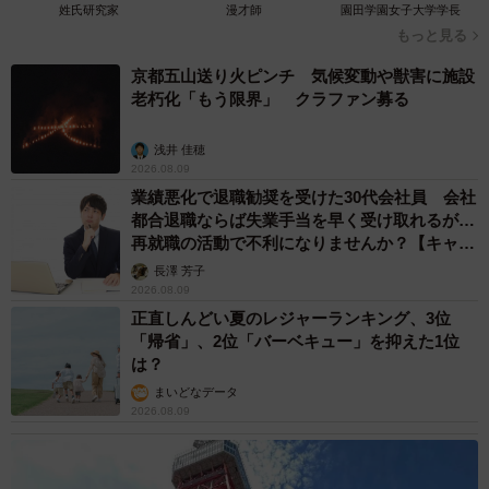
姓氏研究家
漫才師
園田学園女子大学学長
もっと見る
京都五山送り火ピンチ 気候変動や獣害に施設
老朽化「もう限界」 クラファン募る
浅井 佳穂
2026.08.09
業績悪化で退職勧奨を受けた30代会社員 会社
都合退職ならば失業手当を早く受け取れるが…
再就職の活動で不利になりませんか？【キャリ
アカウンセラーが解説】
長澤 芳子
2026.08.09
正直しんどい夏のレジャーランキング、3位
「帰省」、2位「バーベキュー」を抑えた1位
は？
まいどなデータ
2026.08.09