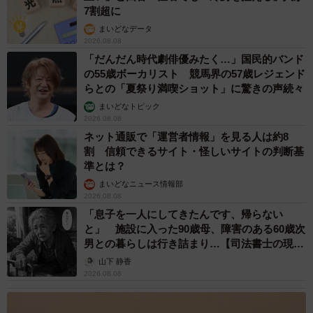
7割超に
まいどなデータ
2026.08.08
「だんだん時代劇俳優みたく…」国民的バンド
の55歳ボーカリスト 競馬界の57歳レジェンド
らとの「夏祭り満喫ショット」に驚きの声続々
まいどなトピック
2026.08.08
ネット通販で「運営者情報」を見る人は約8
割 信頼できるサイト・怪しいサイトの判断基
準とは？
まいどなニュース情報部
2026.08.08
「息子を一人にしてきたんです、帰らない
と」 施設に入った90歳母、障害のある60歳次
男との暮らしは行き詰まり…【司法書士の現場
から】
山下 静香
2026.08.08