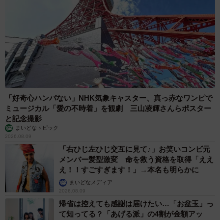
「好奇心ハンパない」NHK気象キャスター、真っ赤なワンピで
ミュージカル「愛の不時着」を観劇 三山凌輝さんらポスター
と記念撮影
まいどなトピック
2026.08.09
「右ひじ左ひじ交互に見て♪」お笑いコンビ元
メンバー髪型激変 命を救う資格を取得「ええ
え！！すごすぎます！」→本名も明らかに
まいどなメディア
2026.08.09
帰省は控えても感謝は届けたい…「お盆玉」っ
て知ってる？「あげる派」の4割が金額アッ