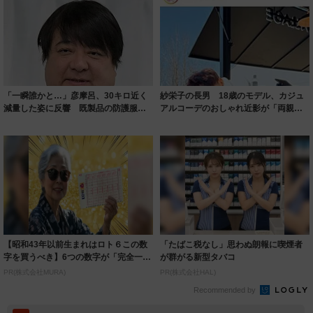
「一瞬誰かと…」彦摩呂、30キロ近く
紗栄子の長男 18歳のモデル、カジュ
減量した姿に反響 既製品の防護服が
アルコーデのおしゃれ近影が「両親の
着られると...
いいとこ取...
【昭和43年以前生まれはロト６この数
「たばこ税なし」思わぬ朗報に喫煙者
字を買うべき】6つの数字が「完全一
が群がる新型タバコ
致」する方...
PR(株式会社MURA)
PR(株式会社HAL)
Recommended by