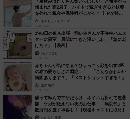
「夏休みはたくさん働いてほしい」と職場から
頼まれた高2息子 バイトで稼ぎすぎると扶養
を外れて税金や保険料が上がる？【FPが解
説】
もくもくライターズ
2026.08.08
2泊3日の東京出張→飼い主さんが不在中ハムス
ターに異変 眉間にできた深いしわ、「急に老
けた？」【漫画】
海川 まこと
2026.08.08
赤ちゃんが気になる？ひょっこり顔を出す2匹
の猫の愛らしさに悶絶…！ 「こんなかわいい
構図あります？」「ベストショットすぎる！」
梨木 香奈
2026.08.08
酔って転んでアザだらけ ネイルも折れて超悲
惨 ケガが絶えない夜のお仕事 「病院代」と
数万円を渡す神客も！【現役キャストに取材】
たかなし 亜妖
2026.08.07