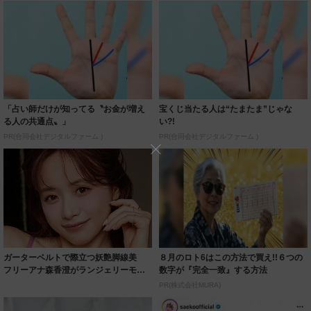
「占い師だけが知ってる〝お金が増え
宝くじ当たる人は“たまたま”じゃな
る人の共通点〟」
い?!
PR(合同会社デジタルファーム )
PR(合同会社デジタルファーム )
ガーターベルトで際立つ妖艶脚線美
８月のロト6はこの方法で買え!!６つの
フリーアナ森香澄がランジェリーモデ
数字が『完全一致』する方法
ルに ｢PE...
PR(株式会社MURA)