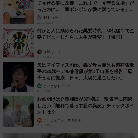
て見せる姿に反響 これまで「見守る立場」だ
ったのに…「頭ポンポンが愛に満ちている」
「尊…」
梨木 香奈
2026.08.08
何かと人に舐められた黒髪時代 30代後半で金
髪デビューしたら…人生が激変！【漫画】
海川 まこと
2026.08.08
夫はマイファスHiro、義父母も義兄も超有名歌
手の28歳モデル兼俳優が第1子出産を報告「母
子ともに健康…日々、大切に過ごしたい」
まいどなトピック
2026.08.08
お盆明けは介護相談が3割増加 帰省時に確認
したい「離れて暮らす親の異変」チェックポイ
ントは？
まいどなニュース情報部
2026.08.08