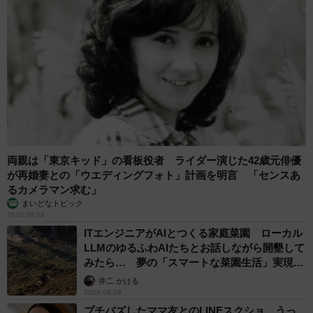
両親は「東京キッド」の看板役者 ライダー演じた42歳元俳優
が再婚妻との「ウエディングフォト」計画を明言 「センスあ
るカメラマン求む」
まいどなトピック
2026.08.08
ITエンジニアがAIとつくる家庭菜園 ローカル
LLMのゆるふわAIたちとお話しながら開墾して
みたら… 夢の「スマートな菜園生活」実現な
るか
井二 かける
2026.08.08
プチバズしたママ友とのLINEスクショ うっ