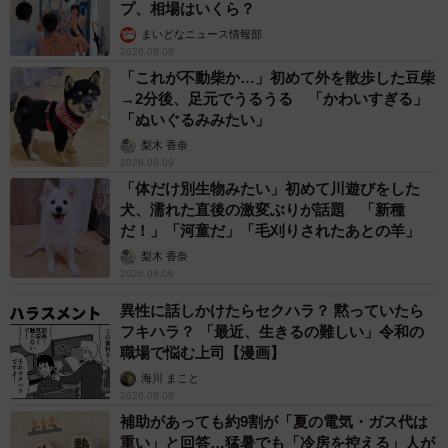
プ、相場はいくら？
まいどなニュース情報部
2026.08.09
「これが不動柴か…」初めて外を散歩した豆柴
→2分後、足元でうるうる 「かわいすぎる」
「ぬいぐるみみたい」
梨木 香奈
2026.08.09
「体だけ別生物みたい」初めて川遊びをした
犬、濡れた直後の激変ぶりが話題 「新種
だ！」「河童だ」「毛刈りされたあとの羊」
梨木 香奈
2026.08.09
異性に話しかけたらセクハラ？ 黙っていたら
フキハラ？ 「最近、生きるの難しい」令和の
職場で悩む上司【漫画】
海川 まこと
2026.08.09
補助があっても約9割が「夏の電気・ガス代は
重い」と回答…猛暑でも「冷房を控える」人が