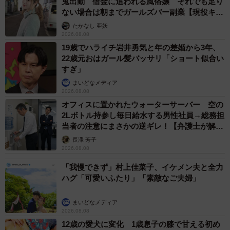
鬼出勤 借金に追われる風俗嬢 それでも足り
ない場合は朝までガールズバー副業【現役キャ
ストに取材】
たかなし 亜妖
2026.08.08
19歳でハライチ岩井勇気と年の差婚から3年、
22歳元おはガール髪バッサリ「ショート似合い
すぎ」
まいどなメディア
2026.08.08
オフィスに置かれたウォーターサーバー 空の
2Lボトル持参し毎日給水する男性社員→総務担
当者の注意にまさかの逆ギレ！【弁護士が解
説】
長澤 芳子
2026.08.08
「我慢できず」村上佳菜子、イケメン夫と全力
ハグ「可愛いふたり」「素敵なご夫婦」
まいどなメディア
2026.08.08
12歳の愛犬に変化 1歳息子の膝で甘える初め