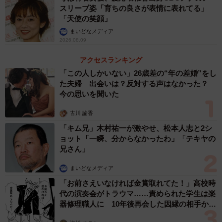
スリーブ姿「育ちの良さが表情に表れてる」
「天使の笑顔」
まいどなメディア
2026.08.09
アクセスランキング
「この人しかいない」26歳差の“年の差婚”をし
た夫婦 出会いは？反対する声はなかった？
今の思いを聞いた
古川 諭香
「キム兄」木村祐一が激やせ、松本人志と2シ
ョット「一瞬、分からなかったわ」「テキヤの
兄さん」
まいどなメディア
「お前さえいなければ金賞取れてた！」高校時
代の演奏会がトラウマ……責められた学生は楽
器修理職人に 10年後再会した因縁の相手から
思わぬ申し出【漫画】