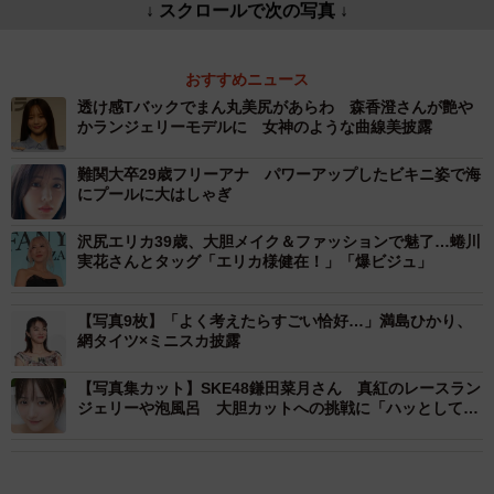
↓ スクロールで次の写真 ↓
おすすめニュース
透け感Tバックでまん丸美尻があらわ 森香澄さんが艶や
かランジェリーモデルに 女神のような曲線美披露
難関大卒29歳フリーアナ パワーアップしたビキニ姿で海
にプールに大はしゃぎ
沢尻エリカ39歳、大胆メイク＆ファッションで魅了…蜷川
実花さんとタッグ「エリカ様健在！」「爆ビジュ」
【写真9枚】「よく考えたらすごい恰好…」満島ひかり、
網タイツ×ミニスカ披露
【写真集カット】SKE48鎌田菜月さん 真紅のレースラン
ジェリーや泡風呂 大胆カットへの挑戦に「ハッとしても
らえたら」