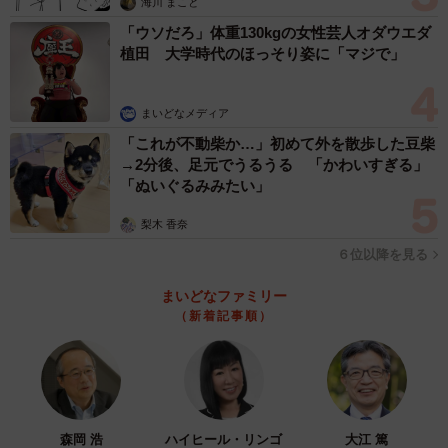
海川 まこと
「ウソだろ」体重130kgの女性芸人オダウエダ
植田 大学時代のほっそり姿に「マジで」
まいどなメディア
「これが不動柴か…」初めて外を散歩した豆柴
→2分後、足元でうるうる 「かわいすぎる」
「ぬいぐるみみたい」
梨木 香奈
６位以降を見る
まいどなファミリー
（新着記事順）
森岡 浩
ハイヒール・リンゴ
大江 篤