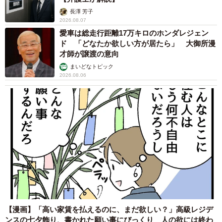
長澤 芳子
2026.08.07
愛車は総走行距離17万キロのホンダレジェン
ド 「どなたか欲しい方が居たら」 大御所漫
才師が譲渡の意向
まいどなトピック
2026.08.06
【漫画】「高い家賃を払えるのに、まだ欲しい？」高級レジデ
ンスの七夕飾り、書かれた願い事にびっくり 人の欲には終わ