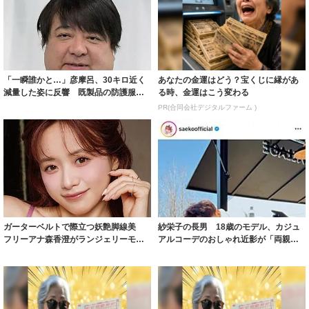
「一瞬誰かと…」彦摩呂、30キロ近く
あなたの金運はどう？宝くじに縁があ
減量した姿に反響 既製品の防護服が
る時、金運はこう変わる
着られると...
PR(合同会社デジタルファーム )
ガーターベルトで際立つ妖艶脚線美
紗栄子の長男 18歳のモデル、カジュ
フリーアナ森香澄がランジェリーモデ
アルコーデのおしゃれ近影が「両親の
ルに ｢PE...
いいとこ取...