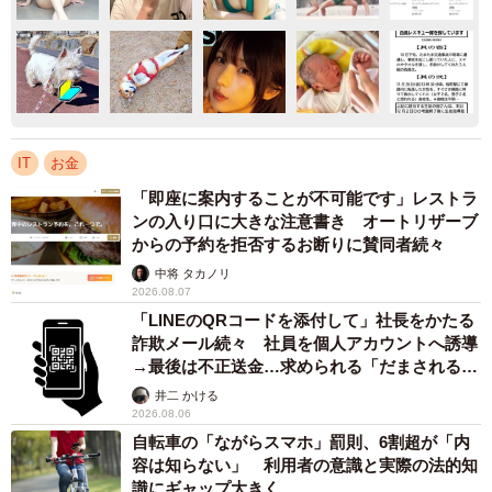
IT
お金
「即座に案内することが不可能です」レストラ
ンの入り口に大きな注意書き オートリザーブ
からの予約を拒否するお断りに賛同者続々
中将 タカノリ
2026.08.07
「LINEのQRコードを添付して」社長をかたる
詐欺メール続々 社員を個人アカウントへ誘導
→最後は不正送金…求められる「だまされる前
提」の対策
井二 かける
2026.08.06
自転車の「ながらスマホ」罰則、6割超が「内
容は知らない」 利用者の意識と実際の法的知
識にギャップ大きく