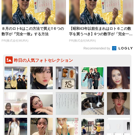
８月のロト6はこの方法で買え!!６つの
【昭和43年以前生まれはロト６この数
数字が『完全一致』する方法
字を買うべき】6つの数字が「完全一
致」する方...
PR(株式会社MURA)
PR(株式会社MURA)
Recommended by
昨日の人気フォトセレクション