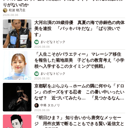
りがないのか
松波 穂乃圭
2026.08.06
大河出演の39歳俳優 真夏の海で赤銅色の肉体
美を連投 「バッキバキだな」「ばり渋いで
す」
まいどなトピック
2026.08.06
「人生こそがバラエティー」 マレーシア移住
を報告した菊地亜美 子どもの教育考え「小学
校へ入学するこのタイミングで挑戦」
まいどなトピック
2026.08.06
京都駅をぶらぶら→ホームの隅に何やら「ドロ
ン」のポーズをする忍者 この暑い中いったい
なぜ？ 近づいてみたら… 「見つかるなんて
未熟」
中将 タカノリ
2026.08.06
「明日ひま？」 知り合いから唐突なメッセー
ジ 用件次第で断ることもできる賢い返信文と