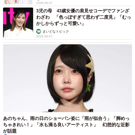
2026.08.07
3児の母 43歳女優の肩見せコーデでファンざ
わざわ 「色っぽすぎて思わず二度見」「むっ
かしからずっと可愛い」
まいどなトピック
2026.08.07
あのちゃん、雨の日のショーパン姿に「雨が似合う」「脚めっ
ちゃきれい！」「水も滴る良いアーティスト」 幻想的な近影
が話題