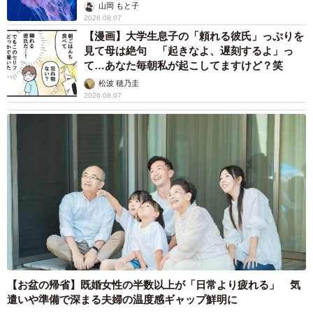
ごい」
山岡 もと子
2026.08.07
【漫画】大学生息子の「頼れる彼氏」っぷりを
見て母は絶句 「起きなよ、遅刻するよ」っ
て…あなた毎朝私が起こしてますけど？笑
松波 穂乃圭
2026.08.07
【お盆の帰省】既婚女性の半数以上が「日常より疲れる」 気
遣いや準備で深まる夫婦の温度感ギャップ鮮明に