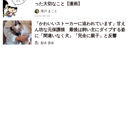
った大切なこと【漫画】
海川 まこと
2026.08.06
「かわいいストーカーに追われています」甘え
ん坊な元保護猫 最後は飼い主にダイブする姿
に「間違いなく犬」「完全に親子」と反響
梨木 香奈
2026.08.06
がんと片目の失明、3時間おきの壮絶な介護を乗り越えた猫