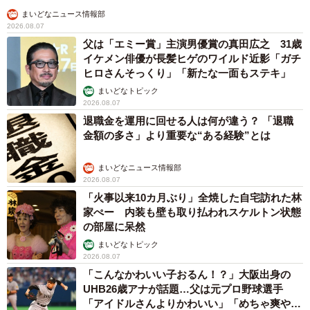
まいどなニュース情報部
2026.08.07
父は「エミー賞」主演男優賞の真田広之 31歳
イケメン俳優が長髪ヒゲのワイルド近影「ガチ
ヒロさんそっくり」「新たな一面もステキ」
まいどなトピック
2026.08.07
退職金を運用に回せる人は何が違う？ 「退職
金額の多さ」より重要な“ある経験”とは
まいどなニュース情報部
2026.08.07
「火事以来10カ月ぶり」全焼した自宅訪れた林
家ぺー 内装も壁も取り払われスケルトン状態
の部屋に呆然
まいどなトピック
2026.08.07
「こんなかわいい子おるん！？」大阪出身の
UHB26歳アナが話題…父は元プロ野球選手
「アイドルさんよりかわいい」「めちゃ爽や