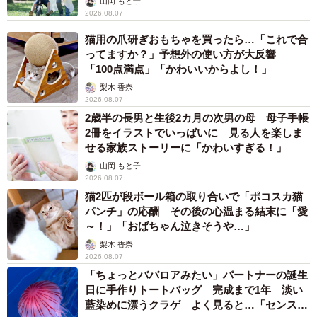
山岡 もと子
2026.08.07
猫用の爪研ぎおもちゃを買ったら…「これで合
ってますか？」予想外の使い方が大反響
「100点満点」「かわいいからよし！」
梨木 香奈
2026.08.07
2歳半の長男と生後2カ月の次男の母 母子手帳
2冊をイラストでいっぱいに 見る人を楽しま
せる家族ストーリーに「かわいすぎる！」
山岡 もと子
2026.08.07
猫2匹が段ボール箱の取り合いで「ポコスカ猫
パンチ」の応酬 その後の心温まる結末に「愛
～！」「おばちゃん泣きそうや…」
梨木 香奈
2026.08.07
「ちょっとババロアみたい」パートナーの誕生
日に手作りトートバッグ 完成まで1年 淡い
藍染めに漂うクラゲ よく見ると…「センスす