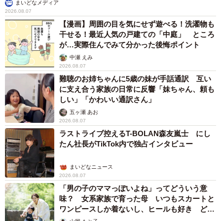
まいどなメディア
2026.08.07
【漫画】周囲の目を気にせず遊べる！洗濯物も
干せる！最近人気の戸建ての「中庭」 ところ
が…実際住んでみて分かった後悔ポイント
中瀬 えみ
2026.08.07
難聴のお姉ちゃんに5歳の妹が手話通訳 互い
に支え合う家族の日常に反響「妹ちゃん、頼も
しい」「かわいい通訳さん」
五ヶ瀬 あお
2026.08.07
ラストライブ控えるT-BOLAN森友嵐士 にし
たん社長がTikTok内で独占インタビュー
まいどなニュース
2026.08.07
「男の子のママっぽいよね」ってどういう意
味？ 女系家族で育った母 いつもスカートと
ワンピースしか着ないし、ヒールも好き どの
へんが…