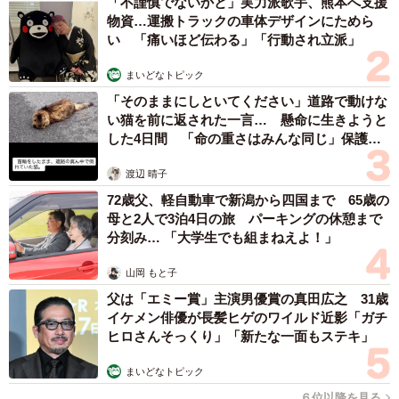
「不謹慎でないかと」実力派歌手、熊本へ支援
物資…運搬トラックの車体デザインにためら
い 「痛いほど伝わる」「行動され立派」
まいどなトピック
「そのままにしといてください」道路で動けな
い猫を前に返された一言… 懸命に生きようと
した4日間 「命の重さはみんな同じ」保護団
体代表の訴え
渡辺 晴子
72歳父、軽自動車で新潟から四国まで 65歳の
母と2人で3泊4日の旅 パーキングの休憩まで
分刻み… 「大学生でも組まねえよ！」
山岡 もと子
父は「エミー賞」主演男優賞の真田広之 31歳
イケメン俳優が長髪ヒゲのワイルド近影「ガチ
ヒロさんそっくり」「新たな一面もステキ」
まいどなトピック
６位以降を見る