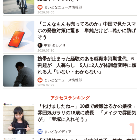
まいどなニュース情報部
2026.08.05
「こんなもんも売ってるのか」中国で見たスマ
ホの発熱対策に驚き 単純だけど…確かに防げ
そう
中将 タカノリ
2026.07.30
携帯が止まった経験のある就職氷河期世代、6
割超が一人暮らし 5人に2人が体調急変時に頼
れる人「いない・わからない」
まいどなニュース情報部
2026.07.29
アクセスランキング
「化けましたね～」10歳で綾瀬はるかの娘役→
雰囲気ガラリの18歳に成長 「メイクで雰囲気
が」「宝塚に入れそう」
まいどなメディア