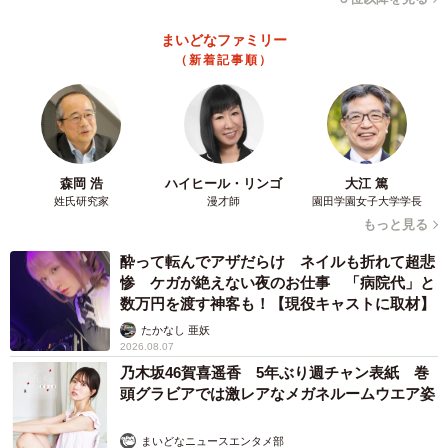
まいどなファミリー
（新着記事順）
森岡 浩
ハイヒール・リンゴ
大江 篤
姓氏研究家
漫才師
園田学園女子大学学長
もっと見る
酔って転んでアザだらけ ネイルも折れて超悲
惨 ケガが絶えない夜のお仕事 「病院代」と
数万円を渡す神客も！【現役キャストに取材】
たかなし 亜妖
2026.08.07
乃木坂46賀喜遥香 5年ぶり週チャン表紙 巻
頭グラビアでは激レアなメガネルームウエア姿
まいどなニュースエンタメ部