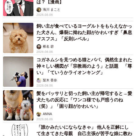
は？【漫画】
海川 まこと
2026.08.06
飼い主が食べているヨーグルトをもらえなかっ
た犬さん、爆裂に拗ねた顔がかわいすぎ「鼻息
フスフス」「反則レベル」
椎名 碧
2026.08.06
コガネムシを見つめる猫とパパ、偶然生まれた
神々しい構図が「宗教画のよう」と話題 「尊
い」「ていうかライオンキング」
梨木 香奈
2026.08.06
髪をバッサリと切った飼い主が帰宅すると→愛
犬たちの反応に「ワンコ様でも戸惑うのね
（笑）」「困り顔がかわいい」
ANNA
2026.08.06
「誰かみたいにならなきゃ」 他人を正解にし
て生きてきた母親 自己主張が苦手な娘に教わ