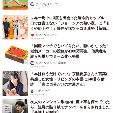
か」
まいどなメディア
2026.08.07
世界一周中に3度も出会った運命的カップル
口では言えない「ジョージアの熱い夜」に「も
うやめぇや！」藤井が猛ツッコミ連発【新婚さ
ん】
まいどなニュース
2026.08.07
「国産マッチでもバズりたい」願いかなった！
老舗メーカーの投稿が4100万再生 他業種も
続々相乗りでミーム化へ発展
まいどなニュース調査部
2026.08.07
「本は買うだけでいい」京極夏彦さんの言葉に
共感した女性→リビングの本棚に140冊を積
読 「家に自分だけの本屋さん」
山岡 もと子
2026.08.07
友人のマンション敷地内に度々車を停めていた
ら…注意の貼り紙でナンバーをさらされました
【弁護士が解説】