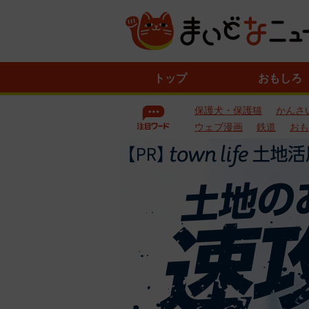
ニ
トップ
おもしろ
ュ
ー
保護犬・保護猫
かんさ
ス
一
ウェブ漫画
鉄道
おも
覧