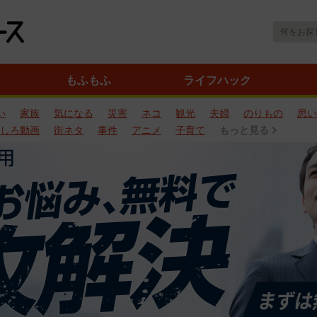
もふもふ
ライフハック
い
家族
気になる
災害
ネコ
観光
夫婦
のりもの
思い
しろ動画
街ネタ
事件
アニメ
子育て
もっと見る