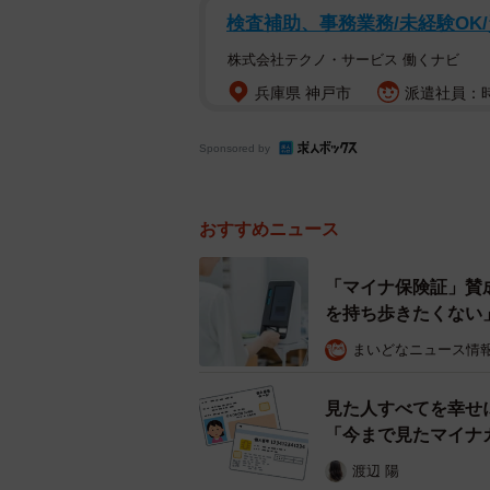
検査補助、事務業務/未経験OK
株式会社テクノ・サービス 働くナビ
兵庫県 神戸市
派遣社員：時
Sponsored by
おすすめニュース
「マイナ保険証」賛
を持ち歩きたくない
まいどなニュース情
見た人すべてを幸せ
「今まで見たマイナ
渡辺 陽