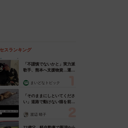
セスランキング
「不謹慎でないかと」実力派
歌手、熊本へ支援物資…運搬
トラックの車体デザインにた
めらい 「痛いほど伝わる」
まいどなトピック
「行動され立派」
「そのままにしといてくださ
い」道路で動けない猫を前に
返された一言… 懸命に生き
ようとした4日間 「命の重
渡辺 晴子
さはみんな同じ」保護団体代
表の訴え
72歳父、軽自動車で新潟から