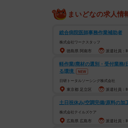
まいどなの求人情
総合病院医師事務作業補助者
株式会社ワークスタッフ
徳島県 阿南市
派遣社員：時
軽作業/廃材の選別・受付業務/
る環境
NEW
日研トータルソーシング株式会社
東京都 足立区
派遣社員：時
土日祝休み/空調完備/原料の加
株式会社テイルズケア
広島県 広島市
派遣社員：時