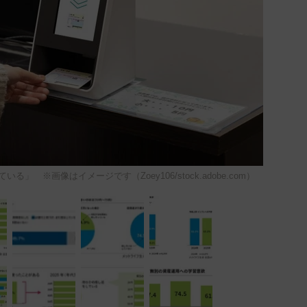
 ※画像はイメージです（Zoey106/stock.adobe.com）