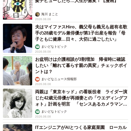
髪デビューしたら…人生が激変！【漫画】
海川 まこと
2026.08.08
夫はマイファスHiro、義父母も義兄も超有名歌
手の28歳モデル兼俳優が第1子出産を報告「母
子ともに健康…日々、大切に過ごしたい」
まいどなトピック
2026.08.08
お盆明けは介護相談が3割増加 帰省時に確認
したい「離れて暮らす親の異変」チェックポイ
ントは？
まいどなニュース情報部
2026.08.08
両親は「東京キッド」の看板役者 ライダー演
じた42歳元俳優が再婚妻との「ウエディングフ
ォト」計画を明言 「センスあるカメラマン求
む」
まいどなトピック
2026.08.08
ITエンジニアがAIとつくる家庭菜園 ローカル