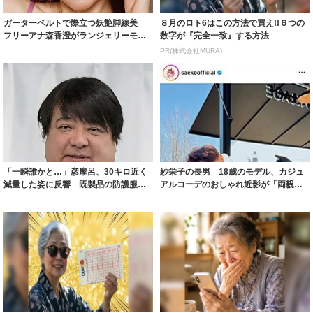
ガーターベルトで際立つ妖艶脚線美
８月のロト6はこの方法で買え!!６つの
フリーアナ森香澄がランジェリーモデ
数字が『完全一致』する方法
ルに ｢PE...
PR(株式会社MURA)
「一瞬誰かと…」彦摩呂、30キロ近く
紗栄子の長男 18歳のモデル、カジュ
減量した姿に反響 既製品の防護服が
アルコーデのおしゃれ近影が「両親の
着られると...
いいとこ取...