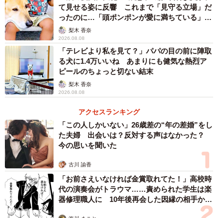
て見せる姿に反響 これまで「見守る立場」だ
ったのに…「頭ポンポンが愛に満ちている」
「尊…」
梨木 香奈
2026.08.08
「テレビより私を見て？」パパの目の前に陣取
る犬に1.4万いいね あまりにも健気な熱烈ア
ピールのちょっと切ない結末
梨木 香奈
2026.08.08
アクセスランキング
「この人しかいない」26歳差の“年の差婚”をし
た夫婦 出会いは？反対する声はなかった？
今の思いを聞いた
古川 諭香
「お前さえいなければ金賞取れてた！」高校時
代の演奏会がトラウマ……責められた学生は楽
器修理職人に 10年後再会した因縁の相手から
思わぬ申し出【漫画】