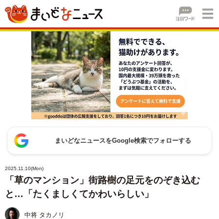
まいどなニュースをGoogle検索でフォローする
2025.11.10(Mon)
「草のマンション」街路樹の足元をのぞき込む
と…「たくましくてかわいらしい」
中将 タカノリ