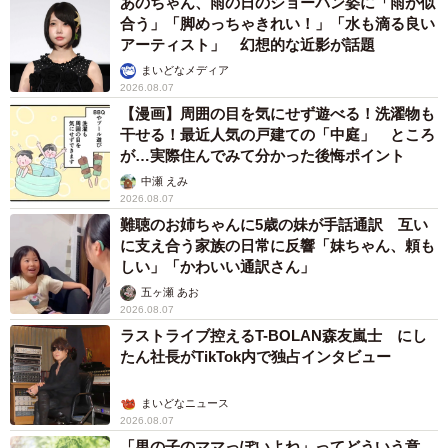
あのちゃん、雨の日のショーパン姿に「雨が似
合う」「脚めっちゃきれい！」「水も滴る良い
アーティスト」 幻想的な近影が話題
まいどなメディア
2026.08.07
【漫画】周囲の目を気にせず遊べる！洗濯物も
干せる！最近人気の戸建ての「中庭」 ところ
が…実際住んでみて分かった後悔ポイント
中瀬 えみ
2026.08.07
難聴のお姉ちゃんに5歳の妹が手話通訳 互い
に支え合う家族の日常に反響「妹ちゃん、頼も
しい」「かわいい通訳さん」
五ヶ瀬 あお
2026.08.07
ラストライブ控えるT-BOLAN森友嵐士 にし
たん社長がTikTok内で独占インタビュー
まいどなニュース
2026.08.07
「男の子のママっぽいよね」ってどういう意