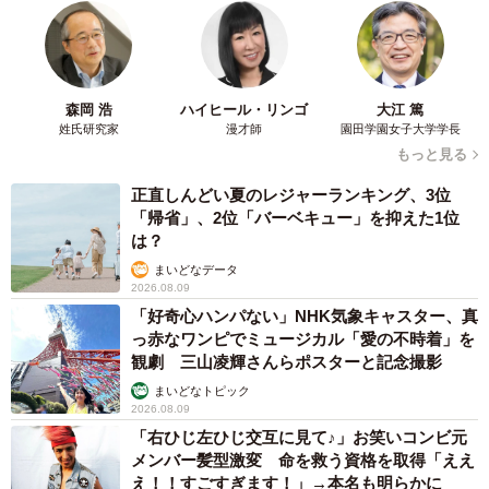
森岡 浩
ハイヒール・リンゴ
大江 篤
姓氏研究家
漫才師
園田学園女子大学学長
もっと見る
正直しんどい夏のレジャーランキング、3位
「帰省」、2位「バーベキュー」を抑えた1位
は？
まいどなデータ
2026.08.09
「好奇心ハンパない」NHK気象キャスター、真
っ赤なワンピでミュージカル「愛の不時着」を
観劇 三山凌輝さんらポスターと記念撮影
まいどなトピック
2026.08.09
「右ひじ左ひじ交互に見て♪」お笑いコンビ元
メンバー髪型激変 命を救う資格を取得「ええ
え！！すごすぎます！」→本名も明らかに