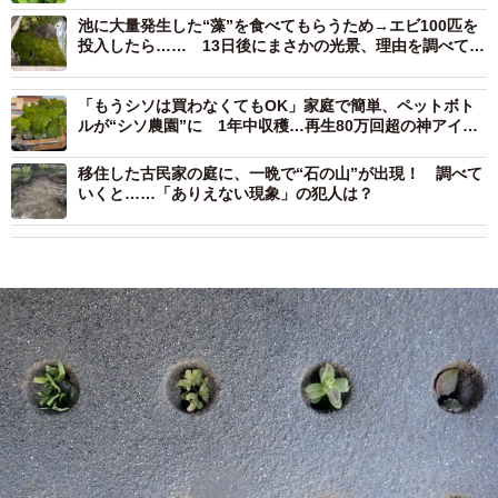
池に大量発生した“藻”を食べてもらうため→エビ100匹を
投入したら…… 13日後にまさかの光景、理由を調べてみ
ると？
「もうシソは買わなくてもOK」家庭で簡単、ペットボト
ルが“シソ農園”に 1年中収穫…再生80万回超の神アイデ
ア
移住した古民家の庭に、一晩で“石の山”が出現！ 調べて
いくと……「ありえない現象」の犯人は？