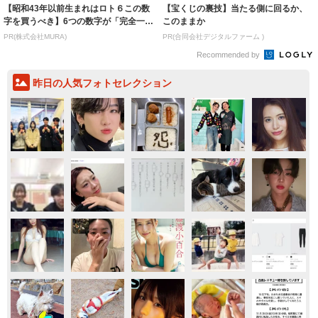
【昭和43年以前生まれはロト６この数
【宝くじの裏技】当たる側に回るか、
字を買うべき】6つの数字が「完全一
このままか
致」する方...
PR(株式会社MURA)
PR(合同会社デジタルファーム )
Recommended by
昨日の人気フォトセレクション