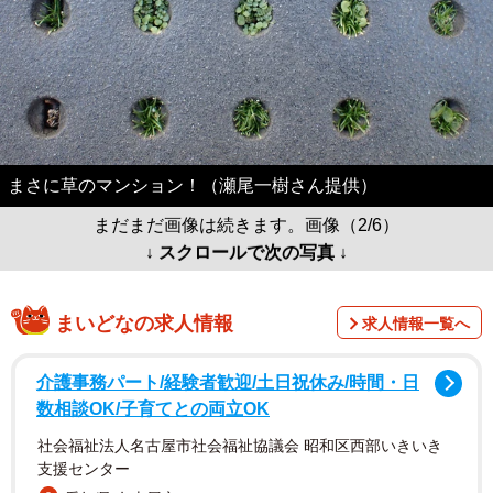
まさに草のマンション！（瀬尾一樹さん提供）
まだまだ画像は続きます。画像（2/6）
↓ スクロールで次の写真 ↓
まいどなの求人情報
求人情報一覧へ
介護事務パート/経験者歓迎/土日祝休み/時間・日
数相談OK/子育てとの両立OK
社会福祉法人名古屋市社会福祉協議会 昭和区西部いきいき
支援センター