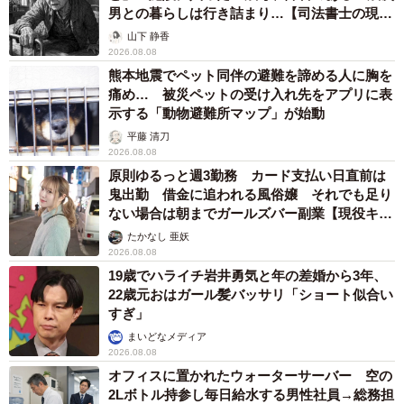
男との暮らしは行き詰まり…【司法書士の現場
から】
山下 静香
2026.08.08
熊本地震でペット同伴の避難を諦める人に胸を
痛め… 被災ペットの受け入れ先をアプリに表
示する「動物避難所マップ」が始動
平藤 清刀
2026.08.08
原則ゆるっと週3勤務 カード支払い日直前は
鬼出勤 借金に追われる風俗嬢 それでも足り
ない場合は朝までガールズバー副業【現役キャ
ストに取材】
たかなし 亜妖
2026.08.08
19歳でハライチ岩井勇気と年の差婚から3年、
22歳元おはガール髪バッサリ「ショート似合い
すぎ」
まいどなメディア
2026.08.08
オフィスに置かれたウォーターサーバー 空の
2Lボトル持参し毎日給水する男性社員→総務担