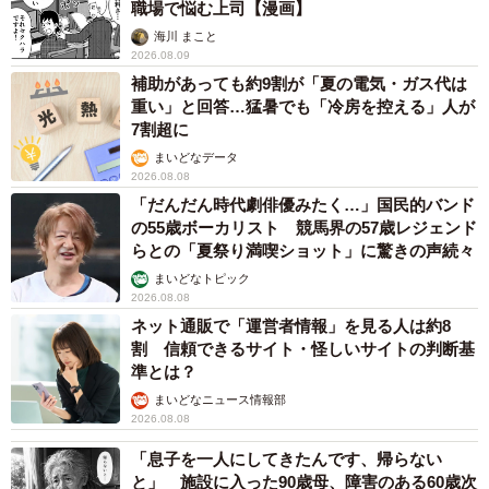
職場で悩む上司【漫画】
海川 まこと
2026.08.09
補助があっても約9割が「夏の電気・ガス代は
重い」と回答…猛暑でも「冷房を控える」人が
7割超に
まいどなデータ
2026.08.08
「だんだん時代劇俳優みたく…」国民的バンド
の55歳ボーカリスト 競馬界の57歳レジェンド
らとの「夏祭り満喫ショット」に驚きの声続々
まいどなトピック
2026.08.08
ネット通販で「運営者情報」を見る人は約8
割 信頼できるサイト・怪しいサイトの判断基
準とは？
まいどなニュース情報部
2026.08.08
「息子を一人にしてきたんです、帰らない
と」 施設に入った90歳母、障害のある60歳次