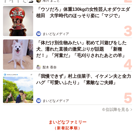
海川 まこと
「ウソだろ」体重130kgの女性芸人オダウエダ
植田 大学時代のほっそり姿に「マジで」
まいどなメディア
「体だけ別生物みたい」初めて川遊びをした
犬、濡れた直後の激変ぶりが話題 「新種
だ！」「河童だ」「毛刈りされたあとの羊」
梨木 香奈
「我慢できず」村上佳菜子、イケメン夫と全力
ハグ「可愛いふたり」「素敵なご夫婦」
まいどなメディア
６位以降を見る
まいどなファミリー
（新着記事順）