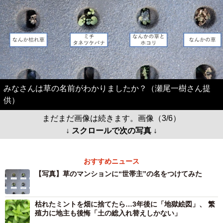
みなさんは草の名前がわかりましたか？（瀬尾一樹さん提
供）
まだまだ画像は続きます。画像（3/6）
↓ スクロールで次の写真 ↓
おすすめニュース
【写真】草のマンションに“世帯主”の名をつけてみた
枯れたミントを畑に捨てたら…3年後に「地獄絵図」、 繁
殖力に地主も後悔「土の総入れ替えしかない」