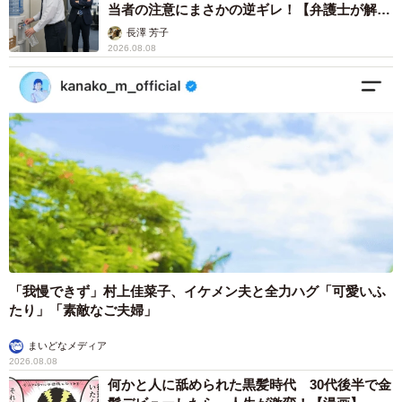
当者の注意にまさかの逆ギレ！【弁護士が解
説】
長澤 芳子
2026.08.08
「我慢できず」村上佳菜子、イケメン夫と全力ハグ「可愛いふ
たり」「素敵なご夫婦」
まいどなメディア
2026.08.08
何かと人に舐められた黒髪時代 30代後半で金