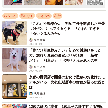
おもしろ
気になる
いきもの
科学
「これが不動柴か…」初めて外を散歩した豆柴
→2分後、足元でうるうる 「かわいすぎる」
「ぬいぐるみみたい」
梨木 香奈
2026.08.09
「体だけ別生物みたい」初めて川遊びをした
犬、濡れた直後の激変ぶりが話題 「新種
だ！」「河童だ」「毛刈りされたあとの羊」
梨木 香奈
2026.08.09
京都の百貨店が開催のお化け屋敷のお化けにモ
デルがいる 比叡山延暦寺の僧侶が語る伝説と
は
浅井 佳穂
2026.08.08
12歳の愛犬に変化 1歳息子の膝で甘える初め