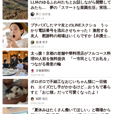
LLMのゆるふわAIたちとお話しながら開墾して
みたら… 夢の「スマートな菜園生活」実現な
るか
井二 かける
2026.08.08
プチバズしたママ友とのLINEスクショ うっ
かり電話番号を流出させちゃった！ 激怒する
友人 慰謝料の相場はいくらですか【弁護士が
解説】
長澤 芳子
2026.08.08
太っ腹！京都の老舗中華料理店がフルコース料
理50人前を無料提供 「一市民としてお礼を」
つながる善意の輪
京都新聞社
2026.08.08
ボロボロで不細工なおじいちゃん猫に一目惚
れ エイズだし手がかかるけど…おうちで暮ら
すと「おじ猫」だって可愛くなったよ！
鶴野 浩己
2026.08.08
「夏休みはたくさん働いてほしい」と職場から