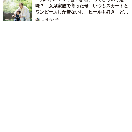
味？ 女系家族で育った母 いつもスカートと
ワンピースしか着ないし、ヒールも好き どの
へんが…
山岡 もと子
2026.08.07
猫用の爪研ぎおもちゃを買ったら…「これで合ってますか？」
予想外の使い方が大反響 「100点満点」「かわいいからよ
し！」
梨木 香奈
2026.08.07