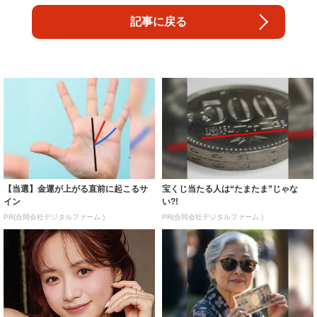
記事に戻る
【当選】金運が上がる直前に起こるサ
宝くじ当たる人は“たまたま”じゃな
イン
い?!
PR(合同会社デジタルファーム )
PR(合同会社デジタルファーム )