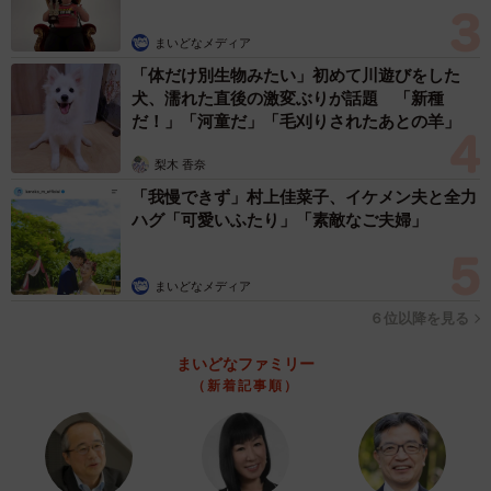
まいどなメディア
「体だけ別生物みたい」初めて川遊びをした
犬、濡れた直後の激変ぶりが話題 「新種
だ！」「河童だ」「毛刈りされたあとの羊」
梨木 香奈
「我慢できず」村上佳菜子、イケメン夫と全力
ハグ「可愛いふたり」「素敵なご夫婦」
まいどなメディア
６位以降を見る
まいどなファミリー
（新着記事順）