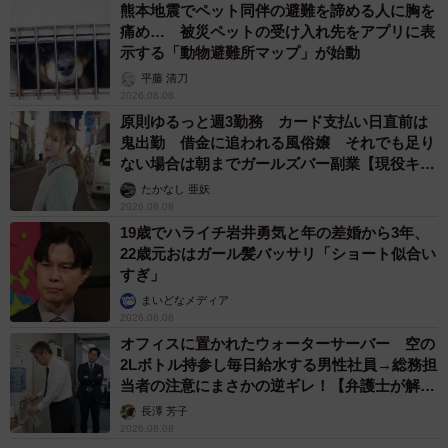
熊本地震でペット同伴の避難を諦める人に胸を
痛め… 被災ペットの受け入れ先をアプリに表
示する「動物避難所マップ」が始動
平藤 清刀
2026.08.08
原則ゆるっと週3勤務 カード支払い日直前は
鬼出勤 借金に追われる風俗嬢 それでも足り
ない場合は朝までガールズバー副業【現役キャ
ストに取材】
たかなし 亜妖
2026.08.08
19歳でハライチ岩井勇気と年の差婚から3年、
22歳元おはガール髪バッサリ「ショート似合い
すぎ」
まいどなメディア
2026.08.08
オフィスに置かれたウォーターサーバー 空の
2Lボトル持参し毎日給水する男性社員→総務担
当者の注意にまさかの逆ギレ！【弁護士が解
説】
長澤 芳子
2026.08.08