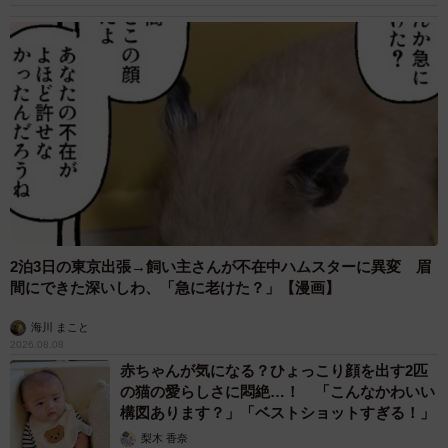
2泊3日の東京出張→飼い主さんが不在中ハムスターに異変 眉
間にできた深いしわ、「急に老けた？」【漫画】
海川 まこと
2026.08.08
赤ちゃんが気になる？ひょっこり顔を出す2匹
の猫の愛らしさに悶絶…！ 「こんなかわいい
構図あります？」「ベストショットすぎる！」
梨木 香奈