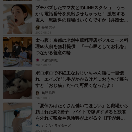
プチバズしたママ友とのLINEスクショ うっ
かり電話番号を流出させちゃった！ 激怒する
友人 慰謝料の相場はいくらですか【弁護士が
解説】
長澤 芳子
2026.08.08
太っ腹！京都の老舗中華料理店がフルコース料
理50人前を無料提供 「一市民としてお礼を」
つながる善意の輪
京都新聞社
2026.08.08
ボロボロで不細工なおじいちゃん猫に一目惚
れ エイズだし手がかかるけど…おうちで暮ら
すと「おじ猫」だって可愛くなったよ！
鶴野 浩己
2026.08.08
「夏休みはたくさん働いてほしい」と職場から
頼まれた高2息子 バイトで稼ぎすぎると扶養
を外れて税金や保険料が上がる？【FPが解
説】
もくもくライターズ
2026.08.08