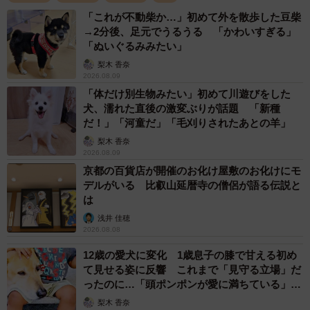
「これが不動柴か…」初めて外を散歩した豆柴
→2分後、足元でうるうる 「かわいすぎる」
「ぬいぐるみみたい」
梨木 香奈
2026.08.09
「体だけ別生物みたい」初めて川遊びをした
犬、濡れた直後の激変ぶりが話題 「新種
だ！」「河童だ」「毛刈りされたあとの羊」
梨木 香奈
2026.08.09
京都の百貨店が開催のお化け屋敷のお化けにモ
デルがいる 比叡山延暦寺の僧侶が語る伝説と
は
浅井 佳穂
2026.08.08
12歳の愛犬に変化 1歳息子の膝で甘える初め
て見せる姿に反響 これまで「見守る立場」だ
ったのに…「頭ポンポンが愛に満ちている」
「尊…」
梨木 香奈