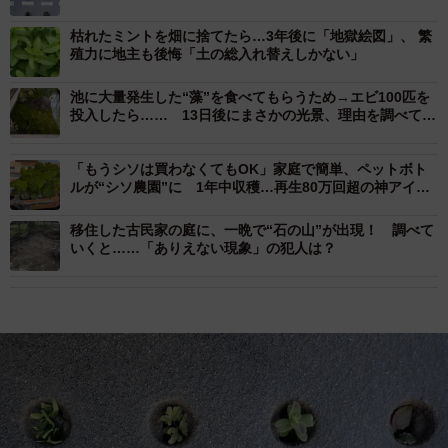
枯れたミントを畑に捨てたら…3年後に「地獄絵図」、 繁
殖力に地主も後悔「土の総入れ替えしかない」
池に大量発生した“藻”を食べてもらうため→エビ100匹を
投入したら…… 13日後にまさかの光景、理由を調べてみ
ると？
「もうシソは買わなくてもOK」家庭で簡単、ペットボト
ルが“シソ農園”に 1年中収穫…再生80万回超の神アイデ
ア
移住した古民家の庭に、一晩で“石の山”が出現！ 調べて
いくと……「ありえない現象」の犯人は？