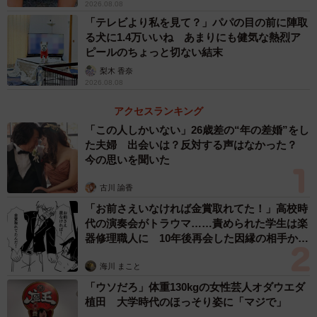
2026.08.08
「テレビより私を見て？」パパの目の前に陣取
る犬に1.4万いいね あまりにも健気な熱烈ア
ピールのちょっと切ない結末
梨木 香奈
2026.08.08
アクセスランキング
「この人しかいない」26歳差の“年の差婚”をし
た夫婦 出会いは？反対する声はなかった？
今の思いを聞いた
古川 諭香
「お前さえいなければ金賞取れてた！」高校時
代の演奏会がトラウマ……責められた学生は楽
器修理職人に 10年後再会した因縁の相手から
思わぬ申し出【漫画】
海川 まこと
「ウソだろ」体重130kgの女性芸人オダウエダ
植田 大学時代のほっそり姿に「マジで」