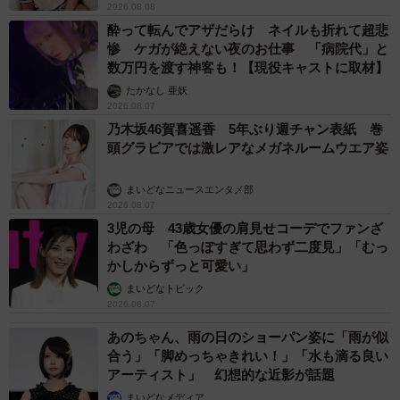
2026.08.08
酔って転んでアザだらけ ネイルも折れて超悲
惨 ケガが絶えない夜のお仕事 「病院代」と
数万円を渡す神客も！【現役キャストに取材】
たかなし 亜妖
2026.08.07
乃木坂46賀喜遥香 5年ぶり週チャン表紙 巻
頭グラビアでは激レアなメガネルームウエア姿
まいどなニュースエンタメ部
2026.08.07
3児の母 43歳女優の肩見せコーデでファンざ
わざわ 「色っぽすぎて思わず二度見」「むっ
かしからずっと可愛い」
まいどなトピック
2026.08.07
あのちゃん、雨の日のショーパン姿に「雨が似
合う」「脚めっちゃきれい！」「水も滴る良い
アーティスト」 幻想的な近影が話題
まいどなメディア