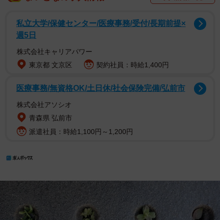
私立大学/保健センター/医療事務/受付/長期前提×
週5日
株式会社キャリアパワー
東京都 文京区
契約社員：時給1,400円
医療事務/無資格OK/土日休/社会保険完備/弘前市
株式会社アソシオ
青森県 弘前市
派遣社員：時給1,100円～1,200円