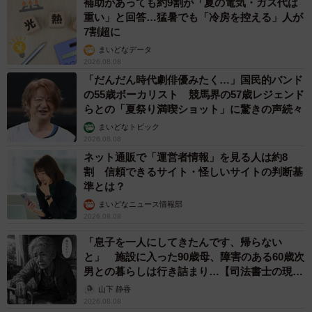
補助があっても約9割が「夏の電気・ガス代は
重い」と回答…猛暑でも「冷房を控える」人が
7割超に
まいどなデータ
2026.08.08
「だんだん時代劇俳優みたく…」国民的バンド
の55歳ボーカリスト 競馬界の57歳レジェンド
らとの「夏祭り満喫ショット」に驚きの声続々
まいどなトピック
2026.08.08
ネット通販で「運営者情報」を見る人は約8
割 信頼できるサイト・怪しいサイトの判断基
準とは？
まいどなニュース情報部
2026.08.08
「息子を一人にしてきたんです、帰らない
と」 施設に入った90歳母、障害のある60歳次
男との暮らしは行き詰まり…【司法書士の現場
から】
山下 静香
2026.08.08