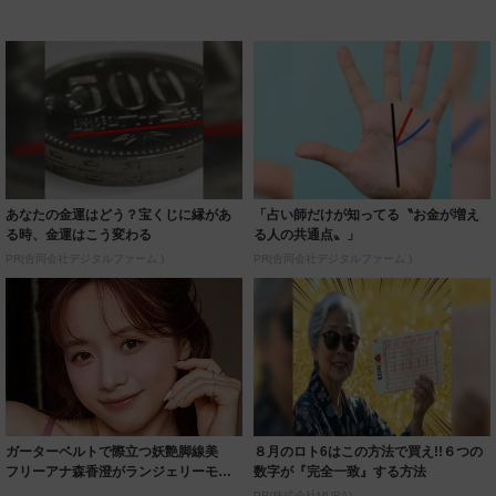
あなたの金運はどう？宝くじに縁があ
「占い師だけが知ってる〝お金が増え
る時、金運はこう変わる
る人の共通点〟」
PR(合同会社デジタルファーム )
PR(合同会社デジタルファーム )
ガーターベルトで際立つ妖艶脚線美
８月のロト6はこの方法で買え!!６つの
フリーアナ森香澄がランジェリーモデ
数字が『完全一致』する方法
ルに ｢PE...
PR(株式会社MURA)