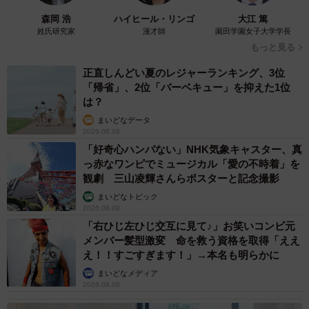
森岡 浩
ハイヒール・リンゴ
大江 篤
姓氏研究家
漫才師
園田学園女子大学学長
もっと見る
正直しんどい夏のレジャーランキング、3位
「帰省」、2位「バーベキュー」を抑えた1位
は？
まいどなデータ
2026.08.09
「好奇心ハンパない」NHK気象キャスター、真
っ赤なワンピでミュージカル「愛の不時着」を
観劇 三山凌輝さんらポスターと記念撮影
まいどなトピック
2026.08.09
「右ひじ左ひじ交互に見て♪」お笑いコンビ元
メンバー髪型激変 命を救う資格を取得「ええ
え！！すごすぎます！」→本名も明らかに
まいどなメディア
2026.08.09