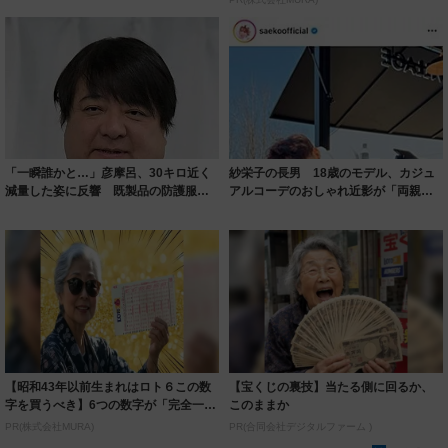
「一瞬誰かと…」彦摩呂、30キロ近く
紗栄子の長男 18歳のモデル、カジュ
減量した姿に反響 既製品の防護服が
アルコーデのおしゃれ近影が「両親の
着られると...
いいとこ取...
【昭和43年以前生まれはロト６この数
【宝くじの裏技】当たる側に回るか、
字を買うべき】6つの数字が「完全一
このままか
致」する方...
PR(株式会社MURA)
PR(合同会社デジタルファーム )