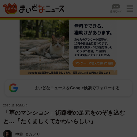
まいどなニュースをGoogle検索でフォローする
2025.11.10(Mon)
「草のマンション」街路樹の足元をのぞき込む
と…「たくましくてかわいらしい」
中将 タカノリ