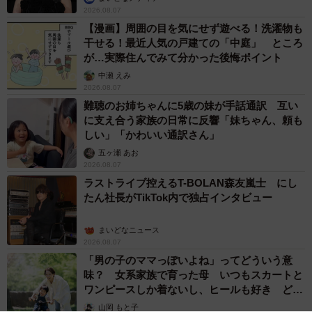
2026.08.07
【漫画】周囲の目を気にせず遊べる！洗濯物も
干せる！最近人気の戸建ての「中庭」 ところ
が…実際住んでみて分かった後悔ポイント
中瀬 えみ
2026.08.07
難聴のお姉ちゃんに5歳の妹が手話通訳 互い
に支え合う家族の日常に反響「妹ちゃん、頼も
しい」「かわいい通訳さん」
五ヶ瀬 あお
2026.08.07
ラストライブ控えるT-BOLAN森友嵐士 にし
たん社長がTikTok内で独占インタビュー
まいどなニュース
2026.08.07
「男の子のママっぽいよね」ってどういう意
味？ 女系家族で育った母 いつもスカートと
ワンピースしか着ないし、ヒールも好き どの
へんが…
山岡 もと子