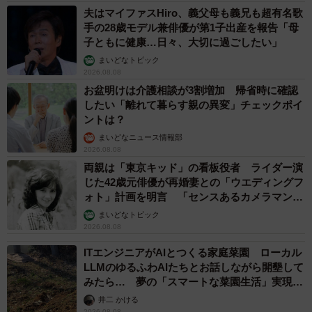
夫はマイファスHiro、義父母も義兄も超有名歌
手の28歳モデル兼俳優が第1子出産を報告「母
子ともに健康…日々、大切に過ごしたい」
まいどなトピック
2026.08.08
お盆明けは介護相談が3割増加 帰省時に確認
したい「離れて暮らす親の異変」チェックポイ
ントは？
まいどなニュース情報部
2026.08.08
両親は「東京キッド」の看板役者 ライダー演
じた42歳元俳優が再婚妻との「ウエディングフ
ォト」計画を明言 「センスあるカメラマン求
む」
まいどなトピック
2026.08.08
ITエンジニアがAIとつくる家庭菜園 ローカル
LLMのゆるふわAIたちとお話しながら開墾して
みたら… 夢の「スマートな菜園生活」実現な
るか
井二 かける
2026.08.08