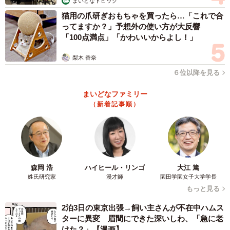
まいどなトピック
猫用の爪研ぎおもちゃを買ったら…「これで合
ってますか？」予想外の使い方が大反響
3/6
「100点満点」「かわいいからよし！」
みなさんは草の名前がわかりましたか？（瀬尾一樹さん提供）
梨木 香奈
６位以降を見る
◇ ◇
まいどなファミリー
（新着記事順）
SNSユーザー達から
「こんなに上手いこと棲み分け居住してるとは！」
「ポットで植物育ててる写真かと思ったら違った！逞しく
てかわいらしい」
森岡 浩
ハイヒール・リンゴ
大江 篤
「わかる、こういう小さな生態系が街の景色を優しくして
姓氏研究家
漫才師
園田学園女子大学学長
もっと見る
くれるんだよね。」
2泊3日の東京出張→飼い主さんが不在中ハムス
など数々の驚きの声が寄せられた今回の投稿。
ターに異変 眉間にできた深いしわ、「急に老
けた？」【漫画】