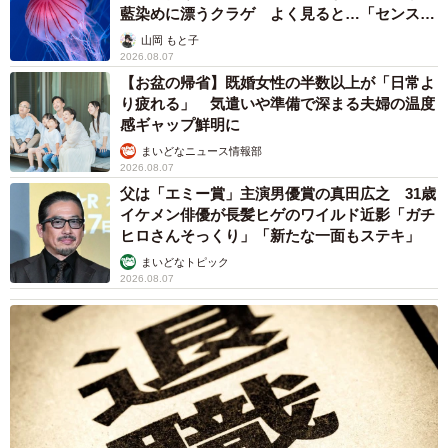
藍染めに漂うクラゲ よく見ると…「センスす
ごい」
山岡 もと子
2026.08.07
【お盆の帰省】既婚女性の半数以上が「日常よ
り疲れる」 気遣いや準備で深まる夫婦の温度
感ギャップ鮮明に
まいどなニュース情報部
2026.08.07
6/6
父は「エミー賞」主演男優賞の真田広之 31歳
イケメン俳優が長髪ヒゲのワイルド近影「ガチ
（瀬尾一樹さん提供）
ヒロさんそっくり」「新たな一面もステキ」
まいどなトピック
瀬尾一樹さん関連情報
2026.08.07
Xアカウント：
https://x.com/kusanonamaesay
「科で見分けて楽しむ 雑草観察図鑑」（山と渓谷社）：
https://yamakei.co.jp/products/2824580520.html
「樹木医がおしえる 木のすごい仕組み」（ベレ出版）：
https://beret.co.jp/book/47896