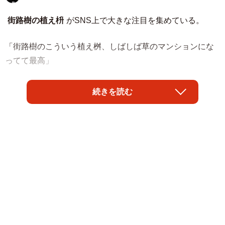
街路樹の植え枡
がSNS上で大きな注目を集めている。
「街路樹のこういう植え桝、しばしば草のマンションにな
ってて最高」
とその模様を紹介したのは樹木医の
瀬尾一樹さん
続きを読む
（@kusanonamaesay）。