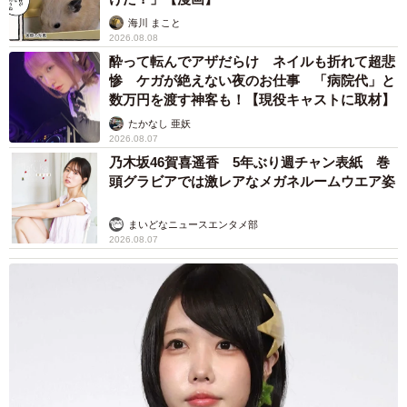
海川 まこと
なお今回の話題を提供してくれた瀬尾さんは植物の専門家
2026.08.08
として「科で見分けて楽しむ 雑草観察図鑑」（山と渓谷
酔って転んでアザだらけ ネイルも折れて超悲
社）、「樹木医がおしえる 木のすごい仕組み」（ベレ出
惨 ケガが絶えない夜のお仕事 「病院代」と
数万円を渡す神客も！【現役キャストに取材】
版）などの書籍を発表している。いずれも植物好きにはた
たかなし 亜妖
まらない充実した内容なので、ご興味ある方はぜひ手に取
2026.08.07
っていただきたい。
乃木坂46賀喜遥香 5年ぶり週チャン表紙 巻
頭グラビアでは激レアなメガネルームウエア姿
まいどなニュースエンタメ部
2026.08.07