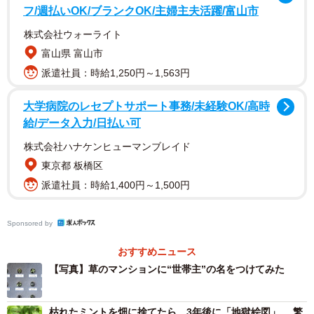
フ/週払いOK/ブランクOK/主婦主夫活躍/富山市
2/6
株式会社ウォーライト
（瀬尾一樹さん提供）
富山県 富山市
派遣社員：時給1,250円～1,563円
大学病院のレセプトサポート事務/未経験OK/高時
給/データ入力/日払い可
株式会社ハナケンヒューマンブレイド
東京都 板橋区
派遣社員：時給1,400円～1,500円
Sponsored by
おすすめニュース
植え枡の均等に設けられた穴から芽吹いたさまざまな草た
【写真】草のマンションに“世帯主”の名をつけてみた
ち。一般の方なら単なる雑草としか思わないかもしれない
が、草マニアの瀬尾さんにとってはスズメノカタビラ、カ
枯れたミントを畑に捨てたら…3年後に「地獄絵図」、 繁