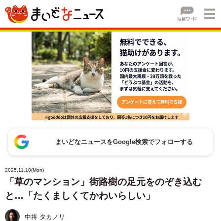
まいどなニュースをGoogle検索でフォローする
2025.11.10(Mon)
「草のマンション」街路樹の足元をのぞき込む
と…「たくましくてかわいらしい」
中将 タカノリ