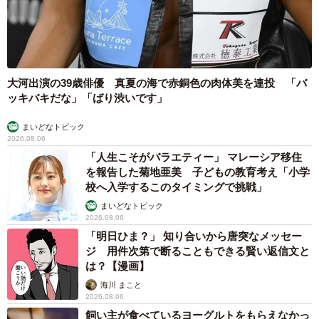
大河出演の39歳俳優 真夏の海で赤銅色の肉体美を連投 「バ
ッキバキだな」「ばり渋いです」
まいどなトピック
2026.08.06
「人生こそがバラエティー」 マレーシア移住
を報告した菊地亜美 子どもの教育考え「小学
校へ入学するこのタイミングで挑戦」
まいどなトピック
2026.08.06
「明日ひま？」 知り合いから唐突なメッセー
ジ 用件次第で断ることもできる賢い返信文と
は？【漫画】
海川 まこと
2026.08.06
飼い主が食べているヨーグルトをもらえなかっ