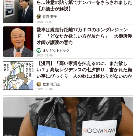
ら…注意の貼り紙でナンバーをさらされました
【弁護士が解説】
長澤 芳子
2026.08.07
愛車は総走行距離17万キロのホンダレジェン
ド 「どなたか欲しい方が居たら」 大御所漫
才師が譲渡の意向
まいどなトピック
2026.08.06
【漫画】「高い家賃を払えるのに、まだ欲し
い？」高級レジデンスの七夕飾り、書かれた願
い事にびっくり 人の欲には終わりがないのか
松波 穂乃圭
2026.08.06