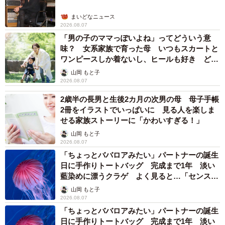
まいどなニュース
2026.08.07
「男の子のママっぽいよね」ってどういう意
味？ 女系家族で育った母 いつもスカートと
ワンピースしか着ないし、ヒールも好き どの
へんが…
山岡 もと子
2026.08.07
2歳半の長男と生後2カ月の次男の母 母子手帳
2冊をイラストでいっぱいに 見る人を楽しま
せる家族ストーリーに「かわいすぎる！」
山岡 もと子
2026.08.07
「ちょっとババロアみたい」パートナーの誕生
日に手作りトートバッグ 完成まで1年 淡い
藍染めに漂うクラゲ よく見ると…「センスす
ごい」
山岡 もと子
2026.08.07
「ちょっとババロアみたい」パートナーの誕生
日に手作りトートバッグ 完成まで1年 淡い