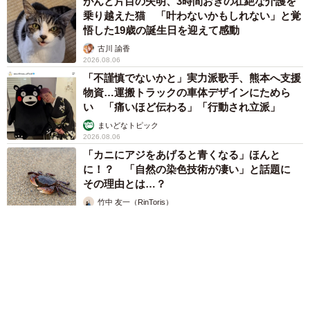
がんと片目の失明、3時間おきの壮絶な介護を
乗り越えた猫 「叶わないかもしれない」と覚
悟した19歳の誕生日を迎えて感動
古川 諭香
2026.08.06
「不謹慎でないかと」実力派歌手、熊本へ支援
物資…運搬トラックの車体デザインにためら
い 「痛いほど伝わる」「行動され立派」
まいどなトピック
2026.08.06
「カニにアジをあげると青くなる」ほんと
に！？ 「自然の染色技術が凄い」と話題に
その理由とは…？
竹中 友一（RinToris）
2026.08.06