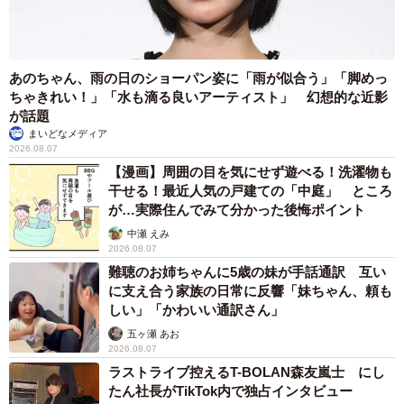
あのちゃん、雨の日のショーパン姿に「雨が似合う」「脚めっ
ちゃきれい！」「水も滴る良いアーティスト」 幻想的な近影
が話題
まいどなメディア
2026.08.07
【漫画】周囲の目を気にせず遊べる！洗濯物も
干せる！最近人気の戸建ての「中庭」 ところ
が…実際住んでみて分かった後悔ポイント
中瀬 えみ
2026.08.07
難聴のお姉ちゃんに5歳の妹が手話通訳 互い
に支え合う家族の日常に反響「妹ちゃん、頼も
5/6
しい」「かわいい通訳さん」
五ヶ瀬 あお
（瀬尾一樹さん提供）
2026.08.07
ラストライブ控えるT-BOLAN森友嵐士 にし
たん社長がTikTok内で独占インタビュー