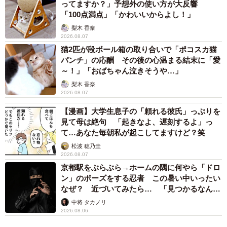
ってますか？」予想外の使い方が大反響
「100点満点」「かわいいからよし！」
梨木 香奈
2026.08.07
猫2匹が段ボール箱の取り合いで「ポコスカ猫
パンチ」の応酬 その後の心温まる結末に「愛
～！」「おばちゃん泣きそうや…」
梨木 香奈
2026.08.07
【漫画】大学生息子の「頼れる彼氏」っぷりを
見て母は絶句 「起きなよ、遅刻するよ」っ
て…あなた毎朝私が起こしてますけど？笑
松波 穂乃圭
2026.08.07
4/6
京都駅をぶらぶら→ホームの隅に何やら「ドロ
ン」のポーズをする忍者 この暑い中いったい
なにげない街路樹の植え桝ですが（瀬尾一樹さん提供）
なぜ？ 近づいてみたら… 「見つかるなんて
未熟」
中将 タカノリ
ーーこの光景をご覧になって。
2026.08.06