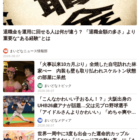
街路樹のこういう植え桝、しばしば草のマンションになっ
てて最高
pic.twitter.com/PflMuilqji
— 瀬尾一樹@新刊2冊発売！！ (@kusanonamaesay)
退職金を運用に回せる人は何が違う？ 「退職金額の多さ」より
October 29, 2025
重要な“ある経験”とは
まいどなニュース情報部
2026.08.07
「火事以来10カ月ぶり」全焼した自宅訪れた林
家ぺー 内装も壁も取り払われスケルトン状態
の部屋に呆然
まいどなトピック
2026.08.07
「こんなかわいい子おるん！？」大阪出身の
UHB26歳アナが話題…父は元プロ野球選手
「アイドルさんよりかわいい」「めちゃ爽や
か」
まいどなメディア
2026.08.07
世界一周中に3度も出会った運命的カップル