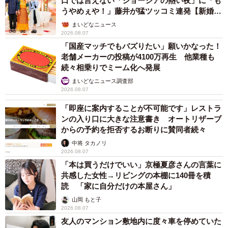
口では言えない「ジョージアの熱い夜」に「も
うやめぇや！」藤井が猛ツッコミ連発【新婚さ
ん】
まいどなニュース
2026.08.07
「国産マッチでもバズりたい」願いかなった！
老舗メーカーの投稿が4100万再生 他業種も
続々相乗りでミーム化へ発展
まいどなニュース調査部
2026.08.07
「即座に案内することが不可能です」レストラ
ンの入り口に大きな注意書き オートリザーブ
からの予約を拒否するお断りに賛同者続々
中将 タカノリ
2026.08.07
「本は買うだけでいい」京極夏彦さんの言葉に
共感した女性→リビングの本棚に140冊を積
読 「家に自分だけの本屋さん」
山岡 もと子
2026.08.07
友人のマンション敷地内に度々車を停めていた