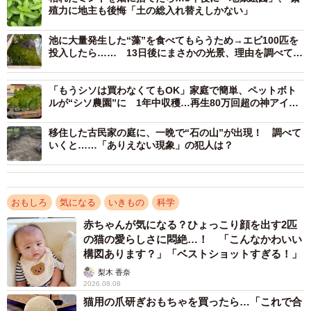
ニクサ、オランダミミナグサ、オニタビラコといずれも愛
殖力に地主も後悔「土の総入れ替えしかない」
おしい草たち。“草のマンション”とはよく言ったものだ。
池に大量発生した“藻”を食べてもらうため→エビ100匹を
投入したら…… 13日後にまさかの光景、理由を調べてみ
ると？
「もうシソは買わなくてもOK」家庭で簡単、ペットボト
ルが“シソ農園”に 1年中収穫…再生80万回超の神アイデ
ア
移住した古民家の庭に、一晩で“石の山”が出現！ 調べて
いくと……「ありえない現象」の犯人は？
おもしろ
気になる
いきもの
科学
赤ちゃんが気になる？ひょっこり顔を出す2匹
の猫の愛らしさに悶絶…！ 「こんなかわいい
3/6
構図あります？」「ベストショットすぎる！」
みなさんは草の名前がわかりましたか？（瀬尾一樹さん提供）
梨木 香奈
2026.08.08
猫用の爪研ぎおもちゃを買ったら…「これで合
瀬尾さんにお話を聞いた。