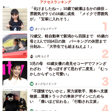
アクセスランキング
瀬尾：“草のマンション”は街中でしばしば見られますが、こ
「化けましたね～」10歳で綾瀬はるかの娘役→
んなに綺麗な草のマンションは少し珍しいのでうれしいで
雰囲気ガラリの18歳に成長 「メイクで雰囲気
す！
が」「宝塚に入れそう」
まいどなメディア
ーー投稿に大きな反響がありました。
72歳父、軽自動車で新潟から四国まで 65歳の
母と2人で3泊4日の旅 パーキングの休憩まで
瀬尾：僕の撮った草の写真が100万回以上表示されたこと
分刻み… 「大学生でも組まねえよ！」
で、非常に強く興奮しました！
山岡 もと子
3児の母 43歳女優の肩見せコーデでファンざ
わざわ 「色っぽすぎて思わず二度見」「むっ
かしからずっと可愛い」
まいどなトピック
「不謹慎でないかと」実力派歌手、熊本へ支援
物資…運搬トラックの車体デザインにためら
い 「痛いほど伝わる」「行動され立派」