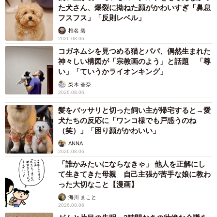
た犬さん、爆裂に拗ねた顔がかわいすぎ「鼻息
フスフス」「反則レベル」
椎名 碧
2026.08.06
コガネムシを見つめる猫とパパ、偶然生まれた
神々しい構図が「宗教画のよう」と話題 「尊
い」「ていうかライオンキング」
梨木 香奈
2026.08.06
髪をバッサリと切った飼い主が帰宅すると→愛
犬たちの反応に「ワンコ様でも戸惑うのね
（笑）」「困り顔がかわいい」
ANNA
2026.08.06
「誰かみたいにならなきゃ」 他人を正解にし
て生きてきた母親 自己主張が苦手な娘に教わ
った大切なこと【漫画】
海川 まこと
2026.08.06