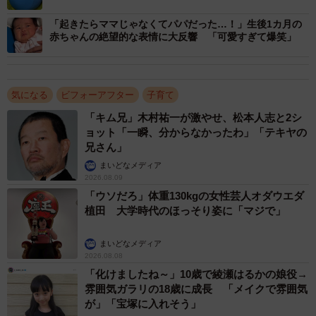
才」「人は諦めざるを得ない」
「起きたらママじゃなくてパパだった…！」生後1カ月の
赤ちゃんの絶望的な表情に大反響 「可愛すぎて爆笑」
気になる
ビフォーアフター
子育て
「キム兄」木村祐一が激やせ、松本人志と2シ
ョット「一瞬、分からなかったわ」「テキヤの
兄さん」
まいどなメディア
2026.08.09
「ウソだろ」体重130kgの女性芸人オダウエダ
植田 大学時代のほっそり姿に「マジで」
まいどなメディア
2026.08.08
「化けましたね～」10歳で綾瀬はるかの娘役→
雰囲気ガラリの18歳に成長 「メイクで雰囲気
が」「宝塚に入れそう」