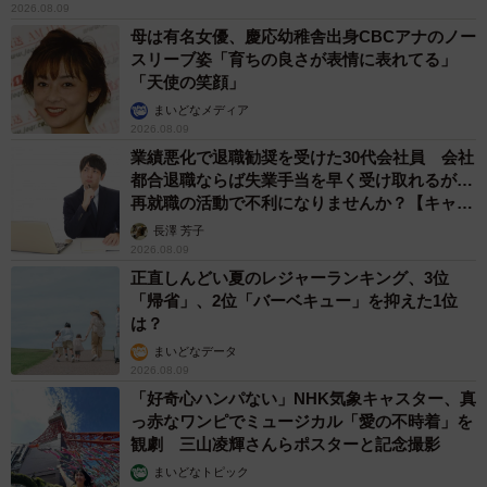
2026.08.09
母は有名女優、慶応幼稚舎出身CBCアナのノー
スリーブ姿「育ちの良さが表情に表れてる」
「天使の笑顔」
まいどなメディア
2026.08.09
業績悪化で退職勧奨を受けた30代会社員 会社
都合退職ならば失業手当を早く受け取れるが…
再就職の活動で不利になりませんか？【キャリ
アカウンセラーが解説】
長澤 芳子
2026.08.09
正直しんどい夏のレジャーランキング、3位
「帰省」、2位「バーベキュー」を抑えた1位
は？
まいどなデータ
2026.08.09
「好奇心ハンパない」NHK気象キャスター、真
っ赤なワンピでミュージカル「愛の不時着」を
観劇 三山凌輝さんらポスターと記念撮影
まいどなトピック