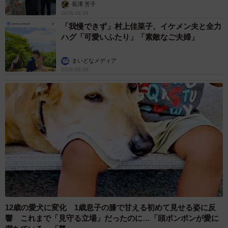
説】
長澤 芳子
2026.08.08
「我慢できず」村上佳菜子、イケメン夫と全力
ハグ「可愛いふたり」「素敵なご夫婦」
まいどなメディア
2026.08.08
12歳の愛犬に変化 1歳息子の膝で甘える初めて見せる姿に反
響 これまで「見守る立場」だったのに…「頭ポンポンが愛に