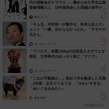
代の演奏会がトラウマ……責められた学生は楽
器修理職人に 10年後再会した因縁の相手から
思わぬ申し出【漫画】
海川 まこと
「キム兄」木村祐一が激やせ、松本人志と2シ
ョット「一瞬、分からなかったわ」「テキヤの
兄さん」
まいどなメディア
「ウソだろ」体重130kgの女性芸人オダウエダ
植田 大学時代のほっそり姿に「マジで」
まいどなメディア
「これが不動柴か…」初めて外を散歩した豆柴
→2分後、足元でうるうる 「かわいすぎる」
「ぬいぐるみみたい」
梨木 香奈
６位以降を見る