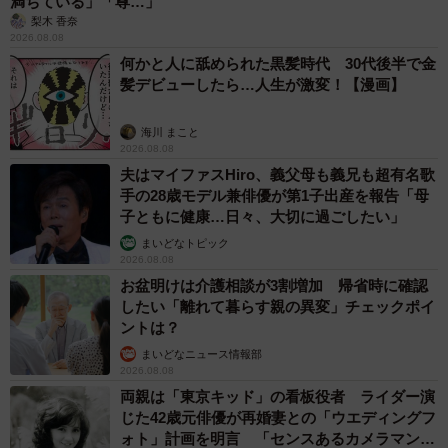
満ちている」「尊…」
梨木 香奈
2026.08.08
何かと人に舐められた黒髪時代 30代後半で金
髪デビューしたら…人生が激変！【漫画】
海川 まこと
2026.08.08
夫はマイファスHiro、義父母も義兄も超有名歌
手の28歳モデル兼俳優が第1子出産を報告「母
子ともに健康…日々、大切に過ごしたい」
まいどなトピック
2026.08.08
お盆明けは介護相談が3割増加 帰省時に確認
したい「離れて暮らす親の異変」チェックポイ
ントは？
まいどなニュース情報部
2026.08.08
両親は「東京キッド」の看板役者 ライダー演
じた42歳元俳優が再婚妻との「ウエディングフ
ォト」計画を明言 「センスあるカメラマン求