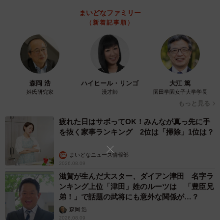
まいどなファミリー
（新着記事順）
森岡 浩
ハイヒール・リンゴ
大江 篤
姓氏研究家
漫才師
園田学園女子大学学長
もっと見る
疲れた日はサボってOK！みんなが真っ先に手
を抜く家事ランキング 2位は「掃除」1位は？
まいどなニュース情報部
2026.08.09
滋賀が生んだ大スター、ダイアン津田 名字ラ
ンキング上位「津田」姓のルーツは 「豊臣兄
弟！」で話題の武将にも意外な関係が…？
森岡 浩
2026.08.09