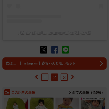
ぼんずとぱぱ(@bonzu_papa)がシェアした投稿
【Instagram】赤ちゃんとモルモット
1
2
3
この記事の画像
全ての画像（全5枚）