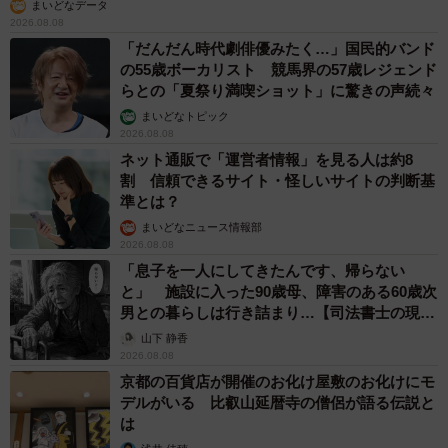
まいどなデータ
2026.08.08
「だんだん時代劇俳優みたく…」国民的バンド
の55歳ボーカリスト 競馬界の57歳レジェンド
らとの「夏祭り満喫ショット」に驚きの声続々
まいどなトピック
2026.08.08
ネット通販で「運営者情報」を見る人は約8
割 信頼できるサイト・怪しいサイトの判断基
準とは？
まいどなニュース情報部
2026.08.08
「息子を一人にしてきたんです、帰らない
と」 施設に入った90歳母、障害のある60歳次
男との暮らしは行き詰まり…【司法書士の現場
から】
山下 静香
2026.08.08
京都の百貨店が開催のお化け屋敷のお化けにモ
デルがいる 比叡山延暦寺の僧侶が語る伝説と
は