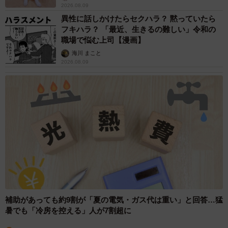
2026.08.09
異性に話しかけたらセクハラ？ 黙っていたら
フキハラ？ 「最近、生きるの難しい」令和の
職場で悩む上司【漫画】
海川 まこと
2026.08.09
補助があっても約9割が「夏の電気・ガス代は重い」と回答…猛
暑でも「冷房を控える」人が7割超に