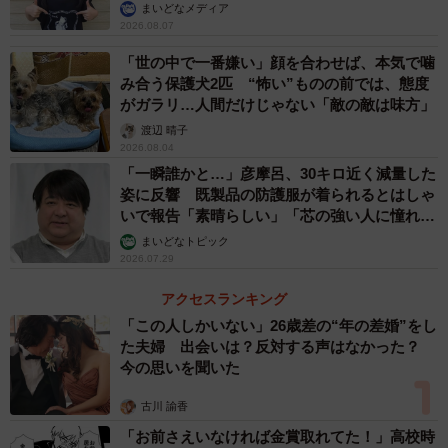
まいどなメディア
2026.08.07
「世の中で一番嫌い」顔を合わせば、本気で噛
み合う保護犬2匹 “怖い”ものの前では、態度
がガラリ…人間だけじゃない「敵の敵は味方」
渡辺 晴子
2026.08.04
「一瞬誰かと…」彦摩呂、30キロ近く減量した
姿に反響 既製品の防護服が着られるとはしゃ
いで報告「素晴らしい」「芯の強い人に憧れま
す」
まいどなトピック
2026.07.29
アクセスランキング
「この人しかいない」26歳差の“年の差婚”をし
た夫婦 出会いは？反対する声はなかった？
今の思いを聞いた
古川 諭香
「お前さえいなければ金賞取れてた！」高校時