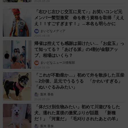
2026.08.09
「右ひじ左ひじ交互に見て♪」お笑いコンビ元
メンバー髪型激変 命を救う資格を取得「ええ
え！！すごすぎます！」→本名も明らかに
まいどなメディア
2026.08.09
帰省は控えても感謝は届けたい…「お盆玉」っ
て知ってる？「あげる派」の4割が金額アッ
プ、相場はいくら？
まいどなニュース情報部
2026.08.09
「これが不動柴か…」初めて外を散歩した豆柴
→2分後、足元でうるうる 「かわいすぎる」
「ぬいぐるみみたい」
梨木 香奈
2026.08.09
「体だけ別生物みたい」初めて川遊びをした
犬、濡れた直後の激変ぶりが話題 「新種
だ！」「河童だ」「毛刈りされたあとの羊」
梨木 香奈