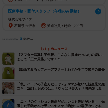
医療事務・受付スタッフ（午後のみ勤務）
株式会社ワイズ
石川県 金沢市
派遣社員：時給1,200円
Sponsored by
おすすめニュース
【アフター写真】半年後、こんなに貫禄たっぷりの姿に…
まるで「王の風格」です！？
【動画でみるビフォーアフター】わずか半年で驚きの成長
「私、ハーフの子産んだっけ？」ママが驚いた新生児の顔
立ち 2歳3カ月の今は…「やっぱり美人」「将来楽しみ」
「ニトリのクッション最高だが…いつも先約がいる」 保
護した子猫がへそ天でスヤスヤ「猫はいい場所みつける天