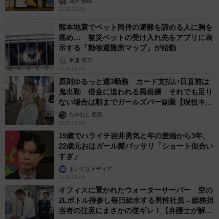
浅井 佳穂
2026.08.08
熊本地震でペット同伴の避難を諦める人に胸を
痛め… 被災ペットの受け入れ先をアプリに表
示する「動物避難所マップ」が始動
平藤 清刀
2026.08.08
原則ゆるっと週3勤務 カード支払い日直前は
鬼出勤 借金に追われる風俗嬢 それでも足り
ない場合は朝までガールズバー副業【現役キャ
ストに取材】
たかなし 亜妖
2026.08.08
19歳でハライチ岩井勇気と年の差婚から3年、
22歳元おはガール髪バッサリ「ショート似合い
すぎ」
まいどなメディア
2026.08.08
オフィスに置かれたウォーターサーバー 空の
2Lボトル持参し毎日給水する男性社員→総務担
当者の注意にまさかの逆ギレ！【弁護士が解