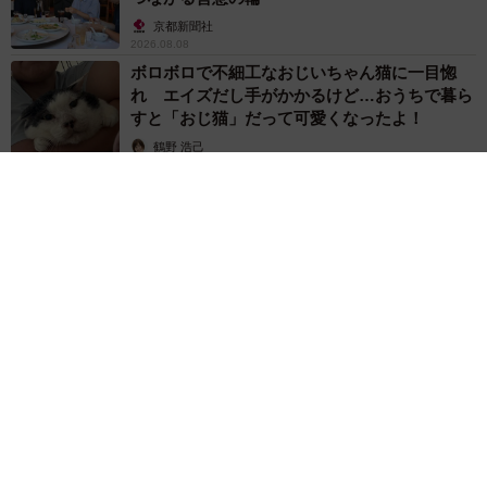
京都新聞社
2026.08.08
ボロボロで不細工なおじいちゃん猫に一目惚
れ エイズだし手がかかるけど…おうちで暮ら
すと「おじ猫」だって可愛くなったよ！
鶴野 浩己
2026.08.08
「夏休みはたくさん働いてほしい」と職場から頼まれた高2息
子 バイトで稼ぎすぎると扶養を外れて税金や保険料が上が