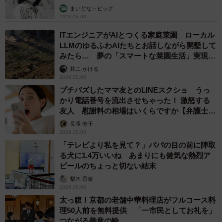
む」
まいどなトピック
2026.08.08
ITエンジニアがAIとつくる家庭菜園 ローカル
LLMのゆるふわAIたちとお話しながら開墾して
みたら… 夢の「スマートな菜園生活」実現な
るか
井二 かける
2026.08.08
プチバズしたママ友とのLINEスクショ うっ
かり電話番号を流出させちゃった！ 激怒する
友人 慰謝料の相場はいくらですか【弁護士が
解説】
長澤 芳子
2026.08.08
「テレビより私を見て？」パパの目の前に陣取
る犬に1.4万いいね あまりにも健気な熱烈ア
ピールのちょっと切ない結末
梨木 香奈
2026.08.08
太っ腹！京都の老舗中華料理店がフルコース料
理50人前を無料提供 「一市民としてお礼を」
つながる善意の輪