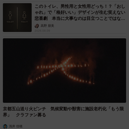
このトイレ、男性用と女性用どっち！？「おし
ゃれ」で「格好いい」デザインが生む笑えない
悲喜劇 本当に大事なのは目立つことではな
く…
高野 朋美
2026.08.09
京都五山送り火ピンチ 気候変動や獣害に施設老朽化「もう限
界」 クラファン募る
浅井 佳穂