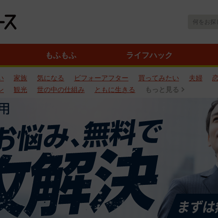
もふもふ
ライフハック
い
家族
気になる
ビフォーアフター
買ってみたい
夫婦
ン
観光
世の中の仕組み
ともに生きる
もっと見る