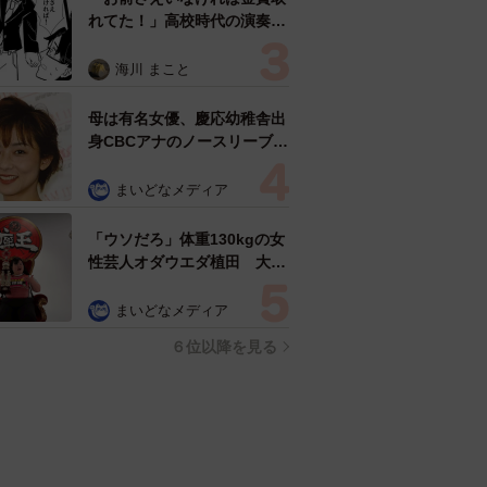
れてた！」高校時代の演奏会
がトラウマ……責められた学
生は楽器修理職人に 10年後
海川 まこと
再会した因縁の相手から思わ
ぬ申し出【漫画】
母は有名女優、慶応幼稚舎出
身CBCアナのノースリーブ姿
「育ちの良さが表情に表れて
る」「天使の笑顔」
まいどなメディア
「ウソだろ」体重130kgの女
性芸人オダウエダ植田 大学
時代のほっそり姿に「マジ
で」
まいどなメディア
６位以降を見る