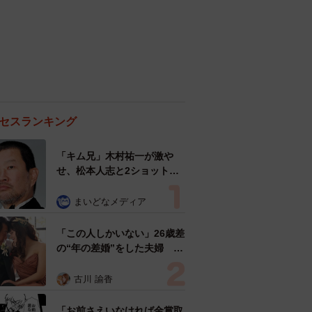
セスランキング
「キム兄」木村祐一が激や
せ、松本人志と2ショット
「一瞬、分からなかったわ」
「テキヤの兄さん」
まいどなメディア
「この人しかいない」26歳差
の“年の差婚”をした夫婦 出
会いは？反対する声はなかっ
た？ 今の思いを聞いた
古川 諭香
「お前さえいなければ金賞取