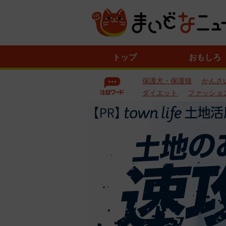
ニ
トップ
おもしろ
ュ
ー
保護犬・保護猫
かんさ
ス
一
ダイエット
ファッショ
覧