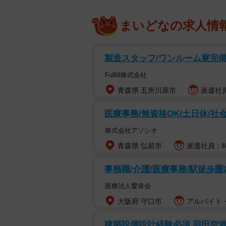
まいどなの求人情
製造スタッフ/ワンルーム寮完備/
Fulfill株式会社
青森県 五所川原市
派遣社員
医療事務/無資格OK/土日休/社
株式会社アソシオ
青森県 弘前市
派遣社員：時給
事務職/介護/医療事務/駅徒歩圏
医療法人愛泉会
大阪府 守口市
アルバイト・
建築設備設計経験必須 羽田空