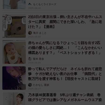
説】
もくもくライターズ
2026.08.08
2泊3日の東京出張→飼い主さんが不在中ハムス
ターに異変 眉間にできた深いしわ、「急に老
けた？」【漫画】
海川 まこと
2026.08.08
赤ちゃんが気になる？ひょっこり顔を出す2匹
の猫の愛らしさに悶絶…！ 「こんなかわいい
構図あります？」「ベストショットすぎる！」
梨木 香奈
2026.08.08
酔って転んでアザだらけ ネイルも折れて超悲
惨 ケガが絶えない夜のお仕事 「病院代」と
数万円を渡す神客も！【現役キャストに取材】
たかなし 亜妖
2026.08.07
乃木坂46賀喜遥香 5年ぶり週チャン表紙 巻
頭グラビアでは激レアなメガネルームウエア姿