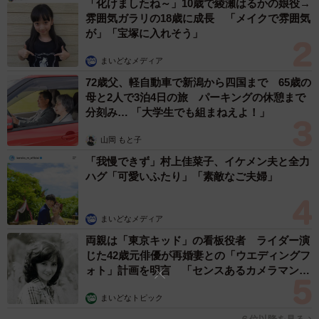
つけていたくせに、自分はどうなの？っていうダブルスタ
「化けましたね～」10歳で綾瀬はるかの娘役→
雰囲気ガラリの18歳に成長 「メイクで雰囲気
ンダードに腹が立って。これまでの思いをぶつけて言い負
が」「宝塚に入れそう」
かしてしまったんです」
まいどなメディア
そして、その日からはなんとなく家庭内の序列が無くなっ
72歳父、軽自動車で新潟から四国まで 65歳の
たといいます。
母と2人で3泊4日の旅 パーキングの休憩まで
分刻み… 「大学生でも組まねえよ！」
「夫にポンポンと言い返せるようになりました。最近仕事
山岡 もと子
も決めて働き始めたのですが、今のところ文句は言われて
「我慢できず」村上佳菜子、イケメン夫と全力
いませんね…ふふっ」
ハグ「可愛いふたり」「素敵なご夫婦」
以前より家庭内の空気は良くなりました、と語るW子さ
まいどなメディア
ん。結果オーライのようです。
両親は「東京キッド」の看板役者 ライダー演
じた42歳元俳優が再婚妻との「ウエディングフ
◇ ◇
ォト」計画を明言 「センスあるカメラマン求
む」
まいどなトピック
OECDの調査によると、日本は他の先進国に比べて「男ら