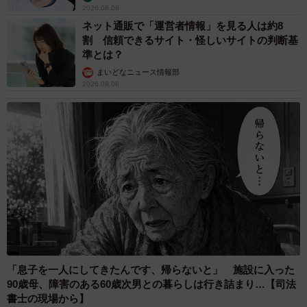
2026.08.08
Instagramはこちら→
ネット通販で「運営者情報」を見る人は約8
https://www.instagram.com/haidoromanga
割 信頼できるサイト・怪しいサイトの判断基
準とは？
◇ ◇
まいどなニュース情報部
2026.08.08
【出典】
▽ジェンダー意識に関する国際的な比較（OECDデータ）
https://www.jstage.jst.go.jp/article/jjoffamilysociology/22/1/2
2_1_52/_pdf
▽内閣府 男女共同参画に関する世論調査
https://survey.gov-online.go.jp/r01/r01-danjo/2-2.html
「息子を一人にしてきたんです、帰らないと」 施設に入った
90歳母、障害のある60歳次男との暮らしは行き詰まり…【司法
書士の現場から】