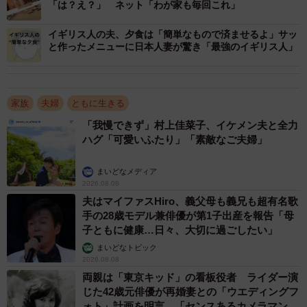
え…？高校生相手に…？
「は？え？」 ネット「わが家も毎回これ」
「いつものように習い事の送迎のため息子と2人で歩いてい
イギリス人の夫、夕食は「簡単なもので済ませるよ」サッ
と作ったメニューに日本人妻が驚き「最強のイギリス人」
ると、遠くに夫の姿が見えました。しかし、どうも様子が
おかしいので近寄ってよく見ると…高校生くらいのやんち
ゃそうな男の子に頭をぺこぺこ下げているんです。どうや
家族
夫婦
ともに生きる
ら帰宅途中に絡まれてしまったようなのですが、いつもの
「我慢できず」村上佳菜子、イケメン夫と全力
威厳はどこへやら、脂汗を垂らしてヘラヘラして…もう、
ハグ「可愛いふたり」「素敵なご夫婦」
すごく情けなくなってしまって」
まいどなメディア
見かねたW子さんが駆け寄り、「何をしてるの！？」と声
2026.08.08
を掛けたところ、高校生はすぐに立ち去ったそうです。
夫はマイファスHiro、義父母も義兄も超有名歌
手の28歳モデル兼俳優が第1子出産を報告「母
子ともに健康…日々、大切に過ごしたい」
まいどなトピック
2026.08.08
両親は「東京キッド」の看板役者 ライダー演
じた42歳元俳優が再婚妻との「ウエディングフ
ォト」計画を明言 「センスあるカメラマン求