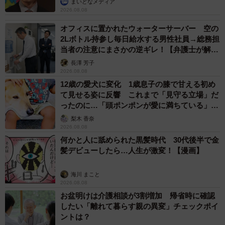
まいどなメディア
2026.08.08
オフィスに置かれたウォーターサーバー 空の
2Lボトル持参し毎日給水する男性社員→総務担
当者の注意にまさかの逆ギレ！【弁護士が解
説】
長澤 芳子
2026.08.08
12歳の愛犬に変化 1歳息子の膝で甘える初め
て見せる姿に反響 これまで「見守る立場」だ
ったのに…「頭ポンポンが愛に満ちている」
「尊…」
梨木 香奈
2026.08.08
何かと人に舐められた黒髪時代 30代後半で金
髪デビューしたら…人生が激変！【漫画】
海川 まこと
2026.08.08
お盆明けは介護相談が3割増加 帰省時に確認
したい「離れて暮らす親の異変」チェックポイ
ントは？