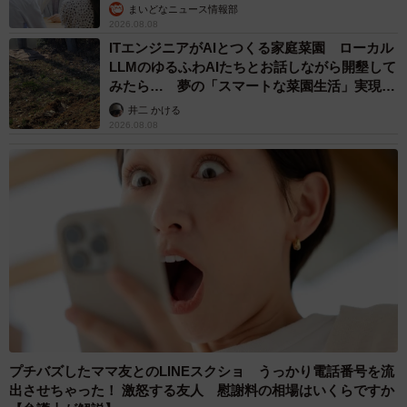
まいどなニュース情報部
2026.08.08
ITエンジニアがAIとつくる家庭菜園 ローカル
LLMのゆるふわAIたちとお話しながら開墾して
みたら… 夢の「スマートな菜園生活」実現な
るか
井二 かける
2026.08.08
プチバズしたママ友とのLINEスクショ うっかり電話番号を流
出させちゃった！ 激怒する友人 慰謝料の相場はいくらですか