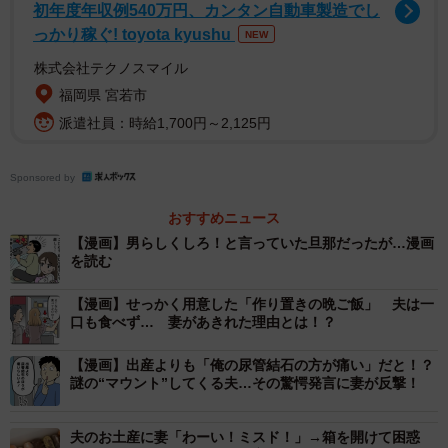
初年度年収例540万円、カンタン自動車製造でし
はその場で固まり、その後のフォローが大変でした。反論
っかり稼ぐ! toyota kyushu
NEW
できたら苦労はしないし、性格に関わる部分はどうしよう
株式会社テクノスマイル
もないと思うんですが…」
福岡県 宮若市
男らしさにこだわる夫
派遣社員：時給1,700円～2,125円
男らしさにこだわる夫は、息子のランドセルの色も黒しか
Sponsored by
認めず、格闘技が大好きで試合を観戦しに遠征するほど。
おすすめニュース
「妻である私にも支配的な一面があり、男は稼ぐ、女は家
【漫画】男らしくしろ！と言っていた旦那だったが…漫画
を読む
を守るという主張のもと私に専業主婦になることを望みま
した。でも、もめたくないので従っていたんです」と振り
【漫画】せっかく用意した「作り置きの晩ご飯」 夫は一
口も食べず… 妻があきれた理由とは！？
返るW子さん。
【漫画】出産よりも「俺の尿管結石の方が痛い」だと！？
ところが、ある日そんな日常をガラッと変える出来事に遭
謎の“マウント”してくる夫…その驚愕発言に妻が反撃！
遇したのだそうです。
夫のお土産に妻「わーい！ミスド！」→箱を開けて困惑