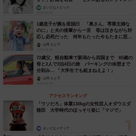
む」
まいどなトピック
2026.08.08
1歳息子が腕を亜脱臼 「奥さん、専業主婦な
のに」と夫の後輩から一言 母は泣きながら対
応し必死だった 何年もたった今もたまに思い
出し…
山岡 もと子
2/5
2026.08.06
72歳父、軽自動車で新潟から四国まで 65歳の
妻は見た！世にも情けない夫の姿…
母と2人で3泊4日の旅 パーキングの休憩まで
分刻み… 「大学生でも組まねえよ！」
夫を見る目が変わった（悪い意味で）
山岡 もと子
2026.08.06
「その後、気まずそうにモゴモゴ言い訳をする夫を見て、
なんでこの人の言うことを聞いていたんだろう…と、馬鹿
アクセスランキング
馬鹿しくなりました」とW子さん。
「ウソだろ」体重130kgの女性芸人オダウエダ
植田 大学時代のほっそり姿に「マジで」
「別に、立ち向かわなかったのを責めているわけではない
んです。しかし、息子には泣くな、ナヨナヨするなと叱り
まいどなメディア