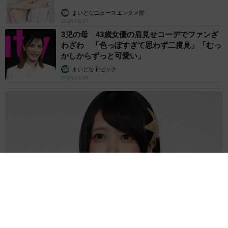
まいどなニュースエンタメ部
2026.08.07
3児の母 43歳女優の肩見せコーデでファンざ
わざわ 「色っぽすぎて思わず二度見」「むっ
かしからずっと可愛い」
まいどなトピック
2026.08.07
あのちゃん、雨の日のショーパン姿に「雨が似合う」「脚めっ
ちゃきれい！」「水も滴る良いアーティスト」 幻想的な近影