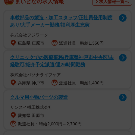
まいどなの求人情報
求人情報一覧へ
車載部品の製造・加工スタッフ/正社員登用制度
いじめられて泣いている息子に、夫が追い討ち
あり/大手メーカー勤務/福利厚生充実
W子さんは、入学したばかりの長男・T君の交友関係に頭を
株式会社フジワーク
悩ませていました。穏やかな性格で争いごとを好まないT君
広島県 庄原市
派遣社員：時給1,350円
は、クラスのいじめっ子にターゲットにされてしまったよ
クリニックでの医療事務/兵庫県神戸市中央区/未
うなのです。
経験可/紹介予定派遣/週26時間勤務
株式会社パソナライフケア
その日も後ろから蹴られた、と泣いている息子をなだめて
兵庫県 神戸市
派遣社員：時給1,400円
いると、ちょうど夫が帰宅しました。そこで事情を説明し
ていると、あろうことか、夫は大声で息子を叱責しはじめ
クルマ用小物パーツの製造
ました。
サンスイ機工株式会社
愛知県 田原市
「それでも男か！ナヨナヨするな！」
派遣社員：時給2,000円～2,700円
びっくりしたのはW子さんです。「ショックを受けた息子