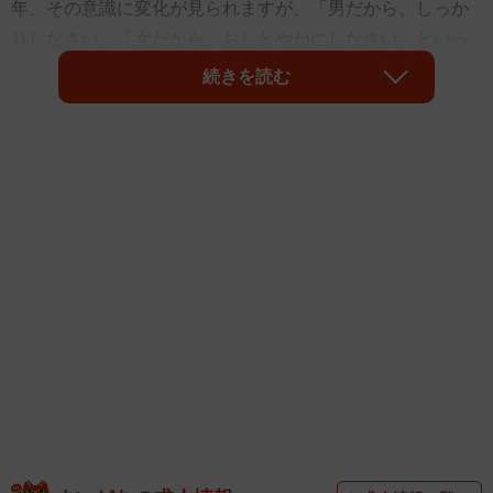
年、その意識に変化が見られますが、「男だから、しっか
りしなさい」「女だから、おしとやかにしなさい」といっ
たことを言われた経験がある人は、今でも多いのではない
続きを読む
でしょうか。
そんな「男らしさ」を重んじる価値観が、家庭内で問題を
引き起こすことがあります。H県在住のW子さんも悩んだひ
とりです。