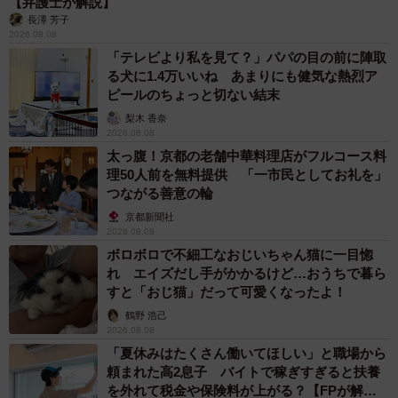
【弁護士が解説】
長澤 芳子
2026.08.08
「テレビより私を見て？」パパの目の前に陣取
る犬に1.4万いいね あまりにも健気な熱烈ア
ピールのちょっと切ない結末
梨木 香奈
2026.08.08
太っ腹！京都の老舗中華料理店がフルコース料
理50人前を無料提供 「一市民としてお礼を」
つながる善意の輪
京都新聞社
2026.08.08
ボロボロで不細工なおじいちゃん猫に一目惚
れ エイズだし手がかかるけど…おうちで暮ら
すと「おじ猫」だって可愛くなったよ！
鶴野 浩己
2026.08.08
「夏休みはたくさん働いてほしい」と職場から
頼まれた高2息子 バイトで稼ぎすぎると扶養
を外れて税金や保険料が上がる？【FPが解