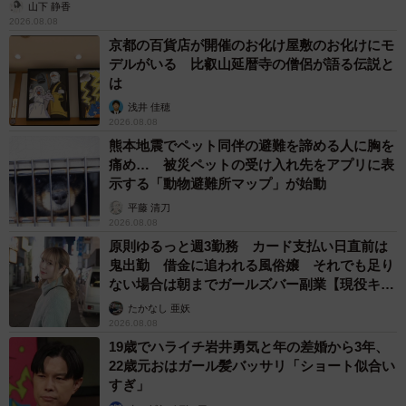
山下 静香
2026.08.08
京都の百貨店が開催のお化け屋敷のお化けにモ
デルがいる 比叡山延暦寺の僧侶が語る伝説と
は
浅井 佳穂
2026.08.08
熊本地震でペット同伴の避難を諦める人に胸を
痛め… 被災ペットの受け入れ先をアプリに表
示する「動物避難所マップ」が始動
平藤 清刀
2026.08.08
原則ゆるっと週3勤務 カード支払い日直前は
鬼出勤 借金に追われる風俗嬢 それでも足り
ない場合は朝までガールズバー副業【現役キャ
ストに取材】
たかなし 亜妖
2026.08.08
19歳でハライチ岩井勇気と年の差婚から3年、
22歳元おはガール髪バッサリ「ショート似合い
すぎ」