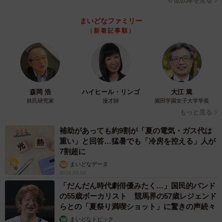
６位以降を見る
しさ」「女らしさ」に関する固定観念が強い傾向にあるよ
うです。
まいどなファミリー
（新着記事順）
一方で、内閣府の「男女共同参画に関する世論調査」で
は、家庭内の役割分担に対する意識は徐々に変化してお
り、「夫は外で働き、妻は家庭を守るべき」と考える人の
割合は減少し、2020年には 32.5％ となっています（1980
森岡 浩
ハイヒール・リンゴ
大江 篤
年代には50％以上）。
姓氏研究家
漫才師
園田学園女子大学学長
もっと見る
個人が性別に関係なく自分らしく生きることが尊重される
補助があっても約9割が「夏の電気・ガス代は
社会は、すぐそこまで来ているのかもしれません。
重い」と回答…猛暑でも「冷房を控える」人が
7割超に
◇ ◇
まいどなデータ
2026.08.08
「だんだん時代劇俳優みたく…」国民的バンド
◆はいどろ漫画 日常の事件や、身近なスカッと話をお届
の55歳ボーカリスト 競馬界の57歳レジェンド
け！【はいどろ漫画】のInstagramで連載漫画を描いてま
らとの「夏祭り満喫ショット」に驚きの声続々
す。
まいどなトピック