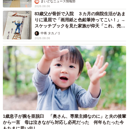
まいどなニュース情報部
2026.08.06
83歳父が骨折で入院 ３カ月の病院生活があま
りに退屈で「画用紙と色鉛筆持ってこい！」→
スケッチブックを見た家族が仰天「これ、売れ
ますよ…」
中将 タカノリ
2026.08.06
1歳息子が腕を亜脱臼 「奥さん、専業主婦なのに」と夫の後輩
から一言 母は泣きながら対応し必死だった 何年もたった今
もたまに思い出し…