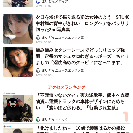
まいどなメディア
2026.08.07
夕日を浴びて振り返る姿は女神のよう STU48
中村舞の背中がきれい ロングヘアをバッサリ
切った2nd写真集
まいどなニュースエンタメ部
2026.08.06
編み編みセクシーレースでどっしりヒップ強
調 定番のマシュマロむぎゅっポーズ ちとせ
よしの「湿度高めのグラビアになってます」
まいどなニュースエンタメ部
2026.08.06
アクセスランキング
「不謹慎でないかと」実力派歌手、熊本へ支援
物資…運搬トラックの車体デザインにためら
い 「痛いほど伝わる」「行動され立派」
まいどなトピック
「化けましたね～」10歳で綾瀬はるかの娘役→