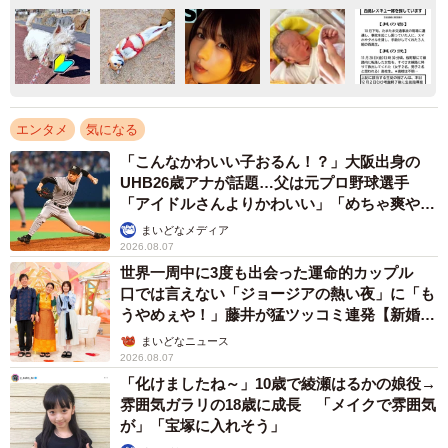
エンタメ
気になる
「こんなかわいい子おるん！？」大阪出身の
UHB26歳アナが話題…父は元プロ野球選手
「アイドルさんよりかわいい」「めちゃ爽や
か」
まいどなメディア
2026.08.07
世界一周中に3度も出会った運命的カップル
口では言えない「ジョージアの熱い夜」に「も
うやめぇや！」藤井が猛ツッコミ連発【新婚さ
ん】
まいどなニュース
2026.08.07
「化けましたね～」10歳で綾瀬はるかの娘役→
雰囲気ガラリの18歳に成長 「メイクで雰囲気
が」「宝塚に入れそう」