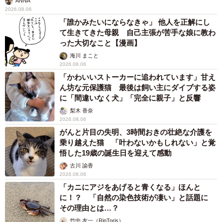
ANNA
2026.08.06
「誰かみたいにならなきゃ」 他人を正解にし
て生きてきた母親 自己主張が苦手な娘に教わ
った大切なこと【漫画】
海川 まこと
2026.08.06
「かわいいストーカーに追われています」甘え
ん坊な元保護猫 最後は飼い主にダイブする姿
に「間違いなく犬」「完全に親子」と反響
梨木 香奈
2026.08.06
がんと片目の失明、3時間おきの壮絶な介護を
乗り越えた猫 「叶わないかもしれない」と覚
悟した19歳の誕生日を迎えて感動
古川 諭香
2026.08.06
「カニにアジをあげると青くなる」ほんと
に！？ 「自然の染色技術が凄い」と話題に
その理由とは…？
竹中 友一（RinToris）