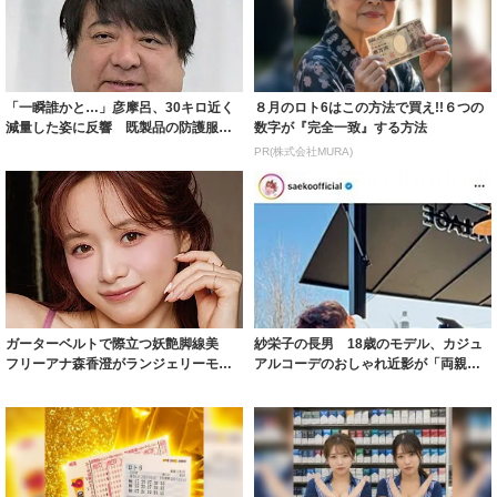
「一瞬誰かと…」彦摩呂、30キロ近く
８月のロト6はこの方法で買え!!６つの
減量した姿に反響 既製品の防護服が
数字が『完全一致』する方法
着られると...
PR(株式会社MURA)
ガーターベルトで際立つ妖艶脚線美
紗栄子の長男 18歳のモデル、カジュ
フリーアナ森香澄がランジェリーモデ
アルコーデのおしゃれ近影が「両親の
ルに ｢PE...
いいとこ取...