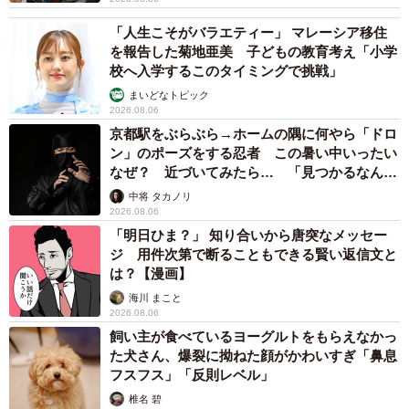
「人生こそがバラエティー」 マレーシア移住
を報告した菊地亜美 子どもの教育考え「小学
校へ入学するこのタイミングで挑戦」
まいどなトピック
2026.08.06
京都駅をぶらぶら→ホームの隅に何やら「ドロ
ン」のポーズをする忍者 この暑い中いったい
なぜ？ 近づいてみたら… 「見つかるなんて
未熟」
中将 タカノリ
2026.08.06
「明日ひま？」 知り合いから唐突なメッセー
ジ 用件次第で断ることもできる賢い返信文と
は？【漫画】
海川 まこと
2026.08.06
飼い主が食べているヨーグルトをもらえなかっ
た犬さん、爆裂に拗ねた顔がかわいすぎ「鼻息
フスフス」「反則レベル」
椎名 碧