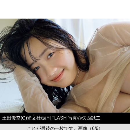
土田優空(C)光文社/週刊FLASH 写真◎矢西誠二
これが最後の一枚です。画像（6/6）