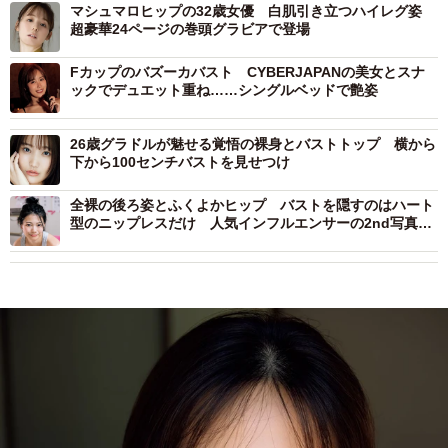
マシュマロヒップの32歳女優 白肌引き立つハイレグ姿
超豪華24ページの巻頭グラビアで登場
Fカップのバズーカバスト CYBERJAPANの美女とスナ
ックでデュエット重ね……シングルベッドで艶姿
26歳グラドルが魅せる覚悟の裸身とバストトップ 横から
下から100センチバストを見せつけ
全裸の後ろ姿とふくよかヒップ バストを隠すのはハート
型のニップレスだけ 人気インフルエンサーの2nd写真集
デジタル版が過激すぎる