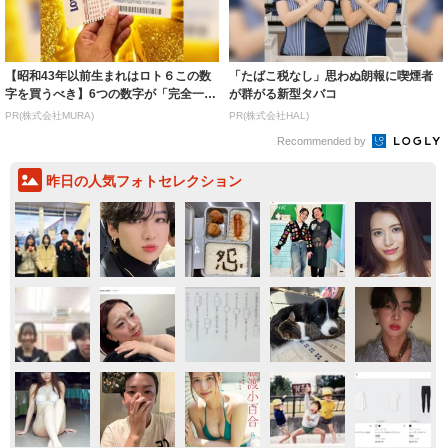
【昭和43年以前生まれはロト６この数
「たばこ税なし」思わぬ朗報に喫煙者
字を買うべき】6つの数字が「完全一
が群がる新型タバコ
致」する方...
PR(株式会社MURA)
PR(株式会社HAL)
Recommended by
昨日の人気フォトセレクション