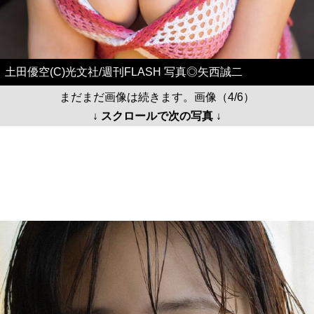
土田優空(C)光文社/週刊FLASH 写真◎矢西誠二
まだまだ画像は続きます。画像（4/6）
↓ スクロールで次の写真 ↓