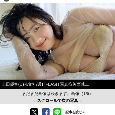
土田優空(C)光文社/週刊FLASH 写真◎矢西誠二
まだまだ画像は続きます。画像（1/6）
↓ スクロールで次の写真 ↓
記事を読む