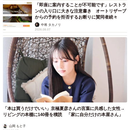
「即座に案内することが不可能です」レストラ
ンの入り口に大きな注意書き オートリザーブ
からの予約を拒否するお断りに賛同者続々
中将 タカノリ
2026.08.07
「本は買うだけでいい」京極夏彦さんの言葉に共感した女性→
リビングの本棚に140冊を積読 「家に自分だけの本屋さん」
山岡 もと子