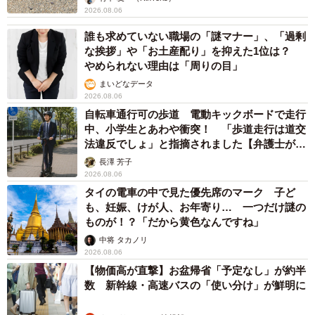
2026.08.06
誰も求めていない職場の「謎マナー」、「過剰
な挨拶」や「お土産配り」を抑えた1位は？
やめられない理由は「周りの目」
まいどなデータ
2026.08.06
自転車通行可の歩道 電動キックボードで走行
中、小学生とあわや衝突！ 「歩道走行は道交
法違反でしょ」と指摘されました【弁護士が解
説】
長澤 芳子
2026.08.06
タイの電車の中で見た優先席のマーク 子ど
も、妊娠、けが人、お年寄り… 一つだけ謎の
ものが！？「だから黄色なんですね」
中将 タカノリ
2026.08.06
【物価高が直撃】お盆帰省「予定なし」が約半
数 新幹線・高速バスの「使い分け」が鮮明に