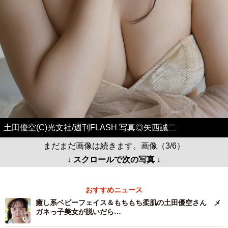
土田優空(C)光文社/週刊FLASH 写真◎矢西誠二
まだまだ画像は続きます。画像（3/6）
↓ スクロールで次の写真 ↓
おすすめニュース
癒し系ベビーフェイス＆もちもち柔肌の土田優空さん メ
ガネっ子美女が脱いだら…