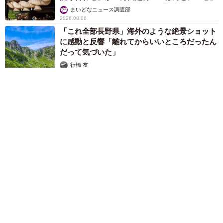
まいどなニュース調査部
2026.08.06
「これ全部長野県」海外のような絶景ショット
に感動と反響「離れてからいいところだったん
だって気づいた」
行橋 友
2026.08.06
「ミステリーの女王」と呼ばれた作家の娘は「2時間サスペンス
の女王」 聞いていたのと違う血液型に「私は誰の子なの？」