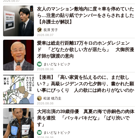
2026.08.07
友人のマンション敷地内に度々車を停めていた
ら…注意の貼り紙でナンバーをさらされました
【弁護士が解説】
長澤 芳子
2026.08.07
愛車は総走行距離17万キロのホンダレジェン
ド 「どなたか欲しい方が居たら」 大御所漫
才師が譲渡の意向
まいどなトピック
2026.08.06
【漫画】「高い家賃を払えるのに、まだ欲し
い？」高級レジデンスの七夕飾り、書かれた願
い事にびっくり 人の欲には終わりがないのか
松波 穂乃圭
2026.08.06
大河出演の39歳俳優 真夏の海で赤銅色の肉体
美を連投 「バッキバキだな」「ばり渋いで
す」
まいどなトピック
2026.08.06