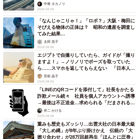
係が反響
中将 タカノリ
2026.08.06
「なんじゃこりゃ！」「ロボ？」大阪・梅田に
そびえる物体の正体は？ 昭和の遺産を調査し
てみた結果…
太田 浩子
2026.08.06
エジプトで自撮りしていたら、ガイドが「撮り
ますよ！」→ノリノリでポーズを取っていた
ら……スマホを返してもらえない 「日本人は
カモ代表かも」「私は6時間で3万円払った」
宮前 晶子
2026.08.06
「LINEのQRコードを添付して」社長をかたる
詐欺メール続々 社員を個人アカウントへ誘導
→最後は不正送金…求められる「だまされる前
提」の対策
井二 かける
2026.08.06
重みも歴史もズッシリ…出雲大社の日本最大級
「大しめ縄」が8年ぶり掛けかえ 伝統の「大
撚り合わせ」が28万回超再生「ほんとに圧巻」