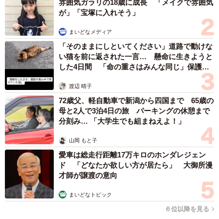
雰囲気ガラリの18歳に成長 「メイクで雰囲気
が」「宝塚に入れそう」
まいどなメディア
「そのままにしといてください」道路で動けな
い猫を前に返された一言… 懸命に生きようと
した4日間 「命の重さはみんな同じ」保護団
体代表の訴え
渡辺 晴子
72歳父、軽自動車で新潟から四国まで 65歳の
母と2人で3泊4日の旅 パーキングの休憩まで
分刻み… 「大学生でも組まねえよ！」
山岡 もと子
愛車は総走行距離17万キロのホンダレジェン
ド 「どなたか欲しい方が居たら」 大御所漫
才師が譲渡の意向
まいどなトピック
６位以降を見る