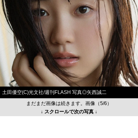
土田優空(C)光文社/週刊FLASH 写真◎矢西誠二
まだまだ画像は続きます。画像（5/6）
↓ スクロールで次の写真 ↓