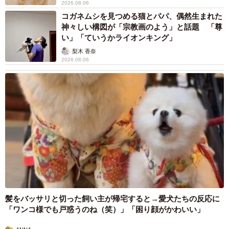
2026.08.06
コガネムシを見つめる猫とパパ、偶然生まれた
神々しい構図が「宗教画のよう」と話題 「尊
い」「ていうかライオンキング」
梨木 香奈
2026.08.06
髪をバッサリと切った飼い主が帰宅すると→愛犬たちの反応に
「ワンコ様でも戸惑うのね（笑）」「困り顔がかわいい」