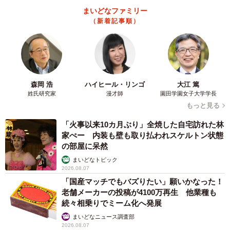
まいどなファミリー
（新着記事順）
森岡 浩
ハイヒール・リンゴ
大江 篤
姓氏研究家
漫才師
園田学園女子大学学長
もっと見る
「火事以来10カ月ぶり」全焼した自宅訪れた林
家ぺー 内装も壁も取り払われスケルトン状態
の部屋に呆然
まいどなトピック
2026.08.07
「国産マッチでもバズりたい」願いかなった！
老舗メーカーの投稿が4100万再生 他業種も
続々相乗りでミーム化へ発展
まいどなニュース調査部
2026.08.07