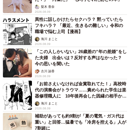
梨木 香奈
2026.08.09
異性に話しかけたらセクハラ？ 黙っていたら
フキハラ？ 「最近、生きるの難しい」令和の
職場で悩む上司【漫画】
海川 まこと
2026.08.09
「この人しかいない」26歳差の“年の差婚”をし
た夫婦 出会いは？反対する声はなかった？
今の思いを聞いた
古川 諭香
2026.08.09
「お前さえいなければ金賞取れてた！」高校時
代の演奏会がトラウマ……責められた学生は楽
器修理職人に 10年後再会した因縁の相手から
思わぬ申し出【漫画】
海川 まこと
2026.08.09
補助があっても約9割が「夏の電気・ガス代は
重い」と回答…猛暑でも「冷房を控える」人が
7割超に