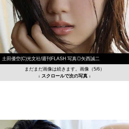
土田優空(C)光文社/週刊FLASH 写真◎矢西誠二
まだまだ画像は続きます。画像（5/6）
↓ スクロールで次の写真 ↓