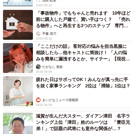
沼田 絵美
2026.08.10
「事故物件」でもちゃんと売れます 10年ほど
前に購入した戸建て、買い手はつく？ 「売れ
る物件」へと再生する3つのステップ 専門家
が解説
平藤 清刀
2026.08.10
「ここだけの話」 客対応の悩みを担当黒服に
相談したら…他キャストに筒抜け！ 「人の悩
みを簡単に漏洩するとか、サイテー」【現役キ
ャストに取材】
たかなし 亜妖
2026.08.09
疲れた日はサボってOK！みんなが真っ先に手
を抜く家事ランキング 2位は「掃除」1位は？
まいどなニュース情報部
2026.08.09
滋賀が生んだ大スター、ダイアン津田 名字ラ
ンキング上位「津田」姓のルーツは 「豊臣兄
弟！」で話題の武将にも意外な関係が…？