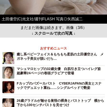
土田優空(C)光文社/週刊FLASH 写真◎矢西誠二
まだまだ画像は続きます。画像（3/6）
↓ スクロールで次の写真 ↓
おすすめニュース
癒し系ベビーフェイス＆もちもち柔肌の土田優空さん メ
ガネっ子美女が脱いだら…
マシュマロヒップの32歳女優 白肌引き立つハイレグ姿
超豪華24ページの巻頭グラビアで登場
Fカップのバズーカバスト CYBERJAPANの美女とスナ
ックでデュエット重ね……シングルベッドで艶姿
26歳グラドルが魅せる覚悟の裸身とバストトップ 横から
下から100センチバストを見せつけ