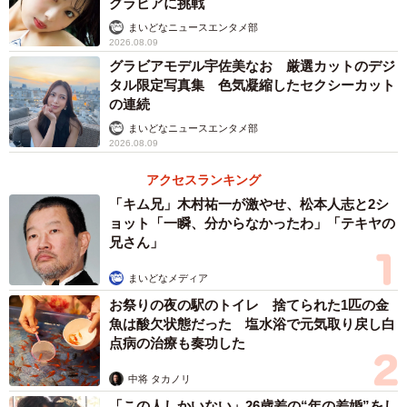
グラビアに挑戦
まいどなニュースエンタメ部
2026.08.09
グラビアモデル宇佐美なお 厳選カットのデジ
タル限定写真集 色気凝縮したセクシーカット
の連続
まいどなニュースエンタメ部
2026.08.09
アクセスランキング
「キム兄」木村祐一が激やせ、松本人志と2シ
ョット「一瞬、分からなかったわ」「テキヤの
兄さん」
まいどなメディア
お祭りの夜の駅のトイレ 捨てられた1匹の金
魚は酸欠状態だった 塩水浴で元気取り戻し白
点病の治療も奏功した
中将 タカノリ
「この人しかいない」26歳差の“年の差婚”をし