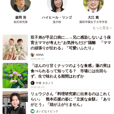
森岡 浩
ハイヒール・リンゴ
大江 篤
姓氏研究家
漫才師
園田学園女子大学学長
もっと見る
双子弟が手足口病に…→兄に感染しないよう保
育士ママが考えた“お気持ちだけ”隔離 「ママ
の頑張りが伝わる」「可愛いふたり」
ANNA
2026.08.10
「ほんのり甘くナッツのような食感」蓮の実は
食べられるって知ってる？ 市場には出回ら
ず、生で味わえる期間はわずか
中将 タカノリ
2026.08.10
リュウジさん「料理研究家に出来るのはこれく
らい」 熊本応援の姿に「立派な金額」「あり
がとう」「頭が上がりません」
まいどなトピック