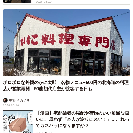
2026.08.10
ボロボロな外観のかに太郎 名物メニュ−500円の北海道の料理
店が営業再開 90歳初代店主が接客する日も
中将 タカノリ
2026.08.10
【漫画】宅配業者の誤配や荷物のいい加減な扱
いに、思わず「本人が謝りに来い！」…これっ
てカスハラになりますか？