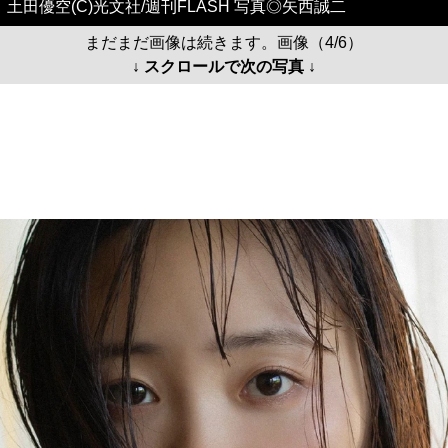
土田優空(C)光文社/週刊FLASH 写真◎矢西誠二
まだまだ画像は続きます。画像（4/6）
↓ スクロールで次の写真 ↓