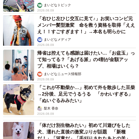
まいどなトピック
2026.08.09
「右ひじ左ひじ交互に見て♪」お笑いコンビ元
メンバー髪型激変 命を救う資格を取得「ええ
え！！すごすぎます！」→本名も明らかに
まいどなメディア
2026.08.09
帰省は控えても感謝は届けたい…「お盆玉」っ
て知ってる？「あげる派」の4割が金額アッ
プ、相場はいくら？
まいどなニュース情報部
2026.08.09
「これが不動柴か…」初めて外を散歩した豆柴
→2分後、足元でうるうる 「かわいすぎる」
「ぬいぐるみみたい」
梨木 香奈
2026.08.09
「体だけ別生物みたい」初めて川遊びをした
犬、濡れた直後の激変ぶりが話題 「新種
だ！」「河童だ」「毛刈りされたあとの羊」