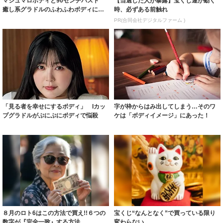
マシュマロボディと90センチバスト
【当選した人が暴露】宝くじ運が動く
癒し系グラドルのふわふわボディにう
時、必ずある前触れ
っとり
PR(合同会社デジタルファーム )
「見る者を幸せにするボディ」 Iカッ
字が枠からはみ出してしまう…そのワ
プグラドルがぷにぷにボディで悩殺
ケは「ボディイメージ」にあった！
８月のロト6はこの方法で買え!!６つの
宝くじ“なんとなく”で買っている限り
数字が『完全一致』する方法
変わらない