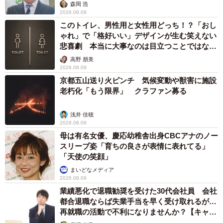
森岡 浩
2026.08.09
このトイレ、男性用と女性用どっち！？「おし
ゃれ」で「格好いい」デザインが生む笑えない
悲喜劇 本当に大事なのは目立つことではな
く…
高野 朋美
2026.08.09
京都五山送り火ピンチ 気候変動や獣害に施設
老朽化「もう限界」 クラファン募る
浅井 佳穂
2026.08.09
母は有名女優、慶応幼稚舎出身CBCアナのノー
スリーブ姿「育ちの良さが表情に表れてる」
「天使の笑顔」
まいどなメディア
2026.08.09
業績悪化で退職勧奨を受けた30代会社員 会社
都合退職ならば失業手当を早く受け取れるが…
再就職の活動で不利になりませんか？【キャリ
アカウンセラーが解説】