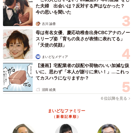
た夫婦 出会いは？反対する声はなかった？
今の思いを聞いた
古川 諭香
母は有名女優、慶応幼稚舎出身CBCアナのノー
スリーブ姿「育ちの良さが表情に表れてる」
「天使の笑顔」
まいどなメディア
【漫画】宅配業者の誤配や荷物のいい加減な扱
いに、思わず「本人が謝りに来い！」…これっ
てカスハラになりますか？
沼田 絵美
６位以降を見る
まいどなファミリー
（新着記事順）