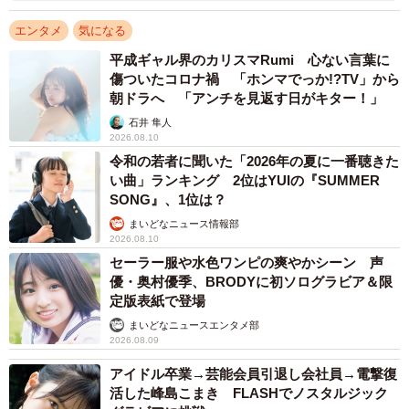
エンタメ
気になる
平成ギャル界のカリスマRumi 心ない言葉に
傷ついたコロナ禍 「ホンマでっか!?TV」から
朝ドラへ 「アンチを見返す日がキター！」
石井 隼人
2026.08.10
令和の若者に聞いた「2026年の夏に一番聴きた
い曲」ランキング 2位はYUIの『SUMMER
SONG』、1位は？
まいどなニュース情報部
2026.08.10
セーラー服や水色ワンピの爽やかシーン 声
優・奥村優季、BRODYに初ソログラビア＆限
定版表紙で登場
まいどなニュースエンタメ部
2026.08.09
アイドル卒業→芸能会員引退し会社員→電撃復
活した峰島こまき FLASHでノスタルジック