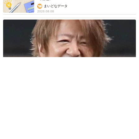
まいどなデータ
2026.08.08
「だんだん時代劇俳優みたく…」国民的バンドの55歳ボーカリ
スト 競馬界の57歳レジェンドらとの「夏祭り満喫ショット」
に驚きの声続々
まいどなトピック
2026.08.08
ネット通販で「運営者情報」を見る人は約8
割 信頼できるサイト・怪しいサイトの判断基