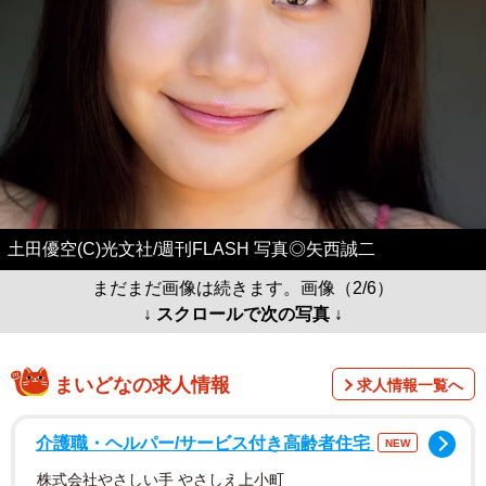
土田優空(C)光文社/週刊FLASH 写真◎矢西誠二
まだまだ画像は続きます。画像（2/6）
↓ スクロールで次の写真 ↓
まいどなの求人情報
求人情報一覧へ
介護職・ヘルパー/サービス付き高齢者住宅
NEW
株式会社やさしい手 やさしえ上小町