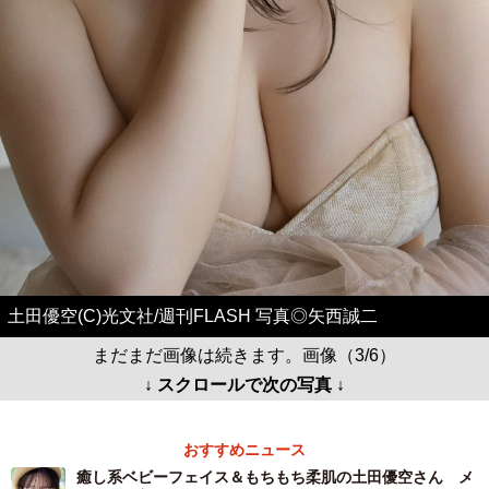
土田優空(C)光文社/週刊FLASH 写真◎矢西誠二
まだまだ画像は続きます。画像（3/6）
↓ スクロールで次の写真 ↓
おすすめニュース
癒し系ベビーフェイス＆もちもち柔肌の土田優空さん メ