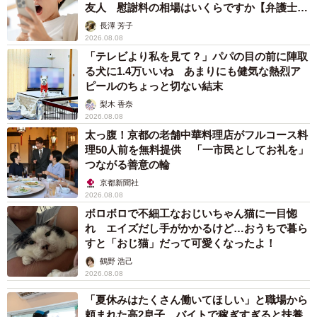
友人 慰謝料の相場はいくらですか【弁護士が
解説】
長澤 芳子
2026.08.08
「テレビより私を見て？」パパの目の前に陣取
る犬に1.4万いいね あまりにも健気な熱烈ア
ピールのちょっと切ない結末
梨木 香奈
2026.08.08
太っ腹！京都の老舗中華料理店がフルコース料
理50人前を無料提供 「一市民としてお礼を」
つながる善意の輪
京都新聞社
2026.08.08
ボロボロで不細工なおじいちゃん猫に一目惚
れ エイズだし手がかかるけど…おうちで暮ら
すと「おじ猫」だって可愛くなったよ！
鶴野 浩己
2026.08.08
「夏休みはたくさん働いてほしい」と職場から
頼まれた高2息子 バイトで稼ぎすぎると扶養