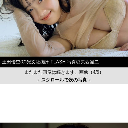
土田優空(C)光文社/週刊FLASH 写真◎矢西誠二
まだまだ画像は続きます。画像（4/6）
↓ スクロールで次の写真 ↓