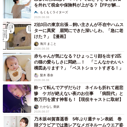
を外れて税金や保険料が上がる？【FPが解
説】
もくもくライターズ
2026.08.08
2泊3日の東京出張→飼い主さんが不在中ハムス
ターに異変 眉間にできた深いしわ、「急に老
けた？」【漫画】
海川 まこと
2026.08.08
赤ちゃんが気になる？ひょっこり顔を出す2匹
の猫の愛らしさに悶絶…！ 「こんなかわいい
構図あります？」「ベストショットすぎる！」
梨木 香奈
2026.08.08
酔って転んでアザだらけ ネイルも折れて超悲
惨 ケガが絶えない夜のお仕事 「病院代」と
数万円を渡す神客も！【現役キャストに取材】
たかなし 亜妖
2026.08.07
乃木坂46賀喜遥香 5年ぶり週チャン表紙 巻
頭グラビアでは激レアなメガネルームウエア姿