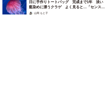
日に手作りトートバッグ 完成まで1年 淡い
藍染めに漂うクラゲ よく見ると…「センスす
ごい」
山岡 もと子
2026.08.07
【漫画】大学生息子の「頼れる彼氏」っぷりを見て母は絶句
「起きなよ、遅刻するよ」って…あなた毎朝私が起こしてます
けど？笑
松波 穂乃圭
2026.08.07
【お盆の帰省】既婚女性の半数以上が「日常よ