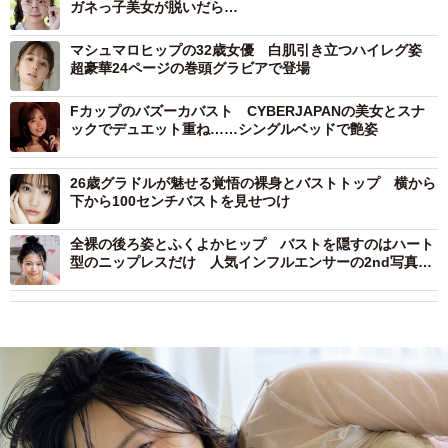
ガネっ子美女が脱いだら…
マシュマロヒップの32歳女優 白肌引き立つハイレグ姿
超豪華24ページの巻頭グラビアで登場
Fカップのバズーカバスト CYBERJAPANの美女とスナ
ックでデュエット重ね……シングルベッドで艶姿
26歳グラドルが魅せる覚悟の裸身とバストトップ 横から
下から100センチバストを見せつけ
全裸の後ろ姿とふくよかヒップ バストを隠すのはハート
型のニップレスだけ 人気インフルエンサーの2nd写真集
デジタル版が過激すぎる