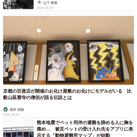
から】
山下 静香
2026.08.08
京都の百貨店が開催のお化け屋敷のお化けにモデルがいる 比
叡山延暦寺の僧侶が語る伝説とは
浅井 佳穂
2026.08.08
熊本地震でペット同伴の避難を諦める人に胸を
痛め… 被災ペットの受け入れ先をアプリに表
示する「動物避難所マップ」が始動