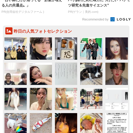
る人の共通点〟」
ツ研究＆先進サイエンス”
PR(合同会社デジタルファーム )
PR(ゲラン｜美的.com)
Recommended by
昨日の人気フォトセレクション