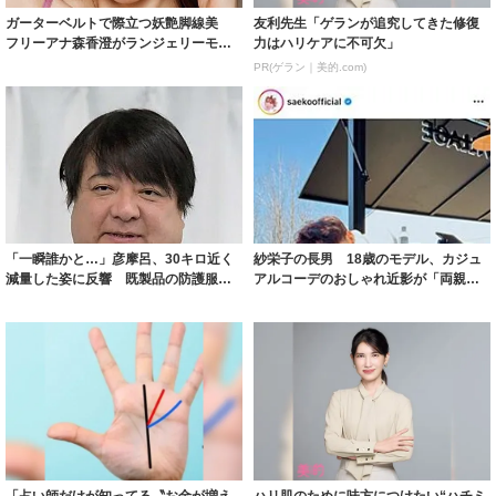
ガーターベルトで際立つ妖艶脚線美
友利先生「ゲランが追究してきた修復
フリーアナ森香澄がランジェリーモデ
力はハリケアに不可欠」
ルに ｢PE...
PR(ゲラン｜美的.com)
「一瞬誰かと…」彦摩呂、30キロ近く
紗栄子の長男 18歳のモデル、カジュ
減量した姿に反響 既製品の防護服が
アルコーデのおしゃれ近影が「両親の
着られると...
いいとこ取...
「占い師だけが知ってる〝お金が増え
ハリ肌のために味方につけたい“ハチミ