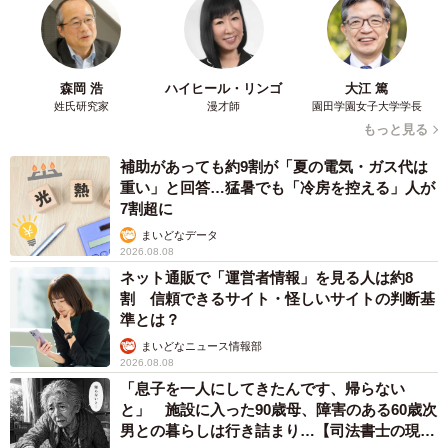
森岡 浩
ハイヒール・リンゴ
大江 篤
姓氏研究家
漫才師
園田学園女子大学学長
もっと見る
補助があっても約9割が「夏の電気・ガス代は
重い」と回答…猛暑でも「冷房を控える」人が
7割超に
まいどなデータ
2026.08.08
ネット通販で「運営者情報」を見る人は約8
割 信頼できるサイト・怪しいサイトの判断基
準とは？
まいどなニュース情報部
2026.08.08
「息子を一人にしてきたんです、帰らない
と」 施設に入った90歳母、障害のある60歳次
男との暮らしは行き詰まり…【司法書士の現場