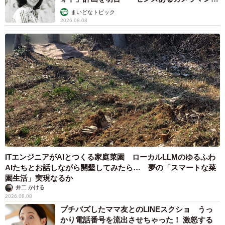
む」
まいどなトピック
2026.08.08
ITエンジニアがAIとつくる家庭菜園 ローカルLLMのゆるふわ
AIたちとお話しながら開墾してみたら… 夢の「スマートな菜
園生活」実現なるか
井二 かける
2026.08.08
プチバズしたママ友とのLINEスクショ うっ
かり電話番号を流出させちゃった！ 激怒する