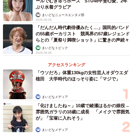
ールでむぎゅっポーズ STU48甲斐心愛、2年
ぶり水着グラビア
まいどなニュースエンタメ部
2026.08.08
「だんだん時代劇俳優みたく…」国民的バンド
の55歳ボーカリスト 競馬界の57歳レジェンド
らとの「夏祭り満喫ショット」に驚きの声続々
まいどなトピック
2026.08.08
アクセスランキング
「ウソだろ」体重130kgの女性芸人オダウエダ
植田 大学時代のほっそり姿に「マジで」
まいどなメディア
「化けましたね～」10歳で綾瀬はるかの娘役→
雰囲気ガラリの18歳に成長 「メイクで雰囲気
が」「宝塚に入れそう」
まいどなメディア