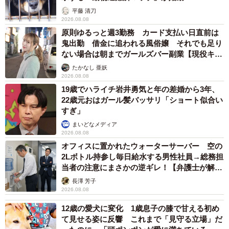
平藤 清刀
2026.08.08
原則ゆるっと週3勤務 カード支払い日直前は
鬼出勤 借金に追われる風俗嬢 それでも足り
ない場合は朝までガールズバー副業【現役キャ
ストに取材】
たかなし 亜妖
2026.08.08
19歳でハライチ岩井勇気と年の差婚から3年、
22歳元おはガール髪バッサリ「ショート似合い
すぎ」
まいどなメディア
2026.08.08
オフィスに置かれたウォーターサーバー 空の
2Lボトル持参し毎日給水する男性社員→総務担
当者の注意にまさかの逆ギレ！【弁護士が解
説】
長澤 芳子
2026.08.08
12歳の愛犬に変化 1歳息子の膝で甘える初め
て見せる姿に反響 これまで「見守る立場」だ