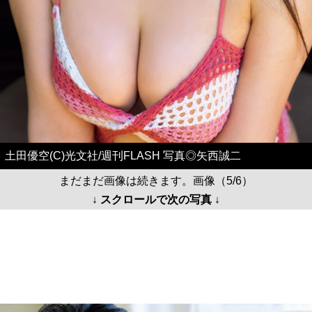
土田優空(C)光文社/週刊FLASH 写真◎矢西誠二
まだまだ画像は続きます。画像（5/6）
↓ スクロールで次の写真 ↓