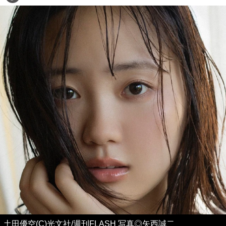
土田優空(C)光文社/週刊FLASH 写真◎矢西誠二