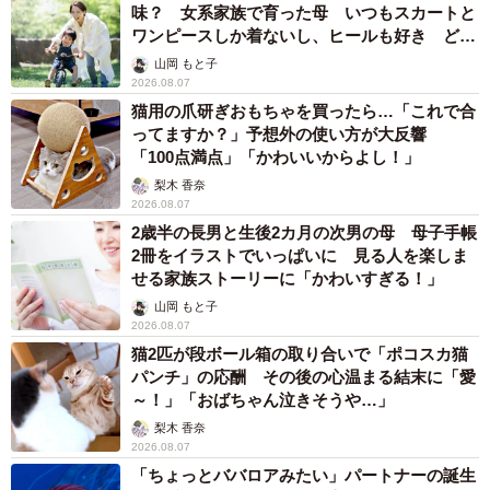
味？ 女系家族で育った母 いつもスカートと
ワンピースしか着ないし、ヒールも好き どの
へんが…
山岡 もと子
2026.08.07
猫用の爪研ぎおもちゃを買ったら…「これで合
ってますか？」予想外の使い方が大反響
「100点満点」「かわいいからよし！」
梨木 香奈
2026.08.07
2歳半の長男と生後2カ月の次男の母 母子手帳
2冊をイラストでいっぱいに 見る人を楽しま
せる家族ストーリーに「かわいすぎる！」
山岡 もと子
2026.08.07
猫2匹が段ボール箱の取り合いで「ポコスカ猫
パンチ」の応酬 その後の心温まる結末に「愛
～！」「おばちゃん泣きそうや…」
梨木 香奈
2026.08.07
「ちょっとババロアみたい」パートナーの誕生