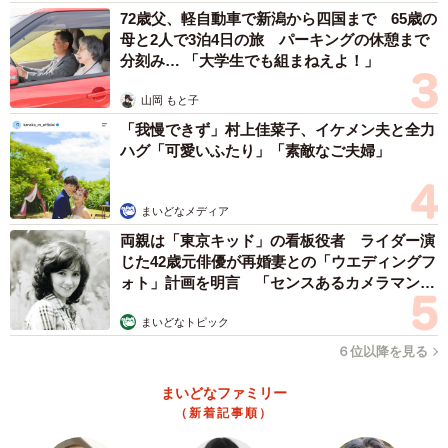
72歳父、軽自動車で新潟から四国まで 65歳の
母と2人で3泊4日の旅 パーキングの休憩まで
分刻み… 「大学生でも組まねえよ！」
山岡 もと子
「我慢できず」村上佳菜子、イケメン夫と全力
ハグ「可愛いふたり」「素敵なご夫婦」
まいどなメディア
両親は「東京キッド」の看板役者 ライダー演
じた42歳元俳優が再婚妻との「ウエディングフ
ォト」計画を明言 「センスあるカメラマン求
む」
まいどなトピック
６位以降を見る
まいどなファミリー
（新着記事順）