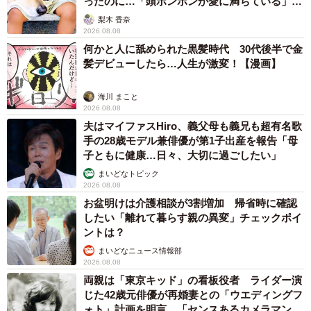
ったのに…「頭ポンポンが愛に満ちている」
「尊…」
梨木 香奈
2026.08.08
何かと人に舐められた黒髪時代 30代後半で金
髪デビューしたら…人生が激変！【漫画】
海川 まこと
2026.08.08
夫はマイファスHiro、義父母も義兄も超有名歌
手の28歳モデル兼俳優が第1子出産を報告「母
子ともに健康…日々、大切に過ごしたい」
まいどなトピック
2026.08.08
お盆明けは介護相談が3割増加 帰省時に確認
したい「離れて暮らす親の異変」チェックポイ
ントは？
まいどなニュース情報部
2026.08.08
両親は「東京キッド」の看板役者 ライダー演
じた42歳元俳優が再婚妻との「ウエディングフ
ォト」計画を明言 「センスあるカメラマン求