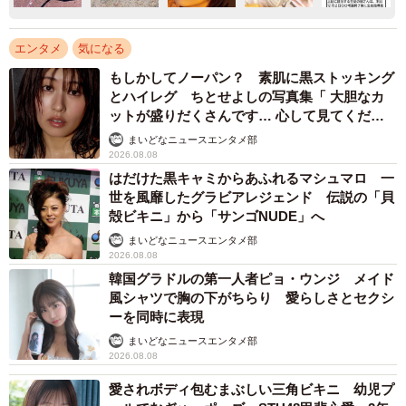
エンタメ
気になる
もしかしてノーパン？ 素肌に黒ストッキング
とハイレグ ちとせよしの写真集「 大胆なカ
ットが盛りだくさんです… 心して見てくださ
い」
まいどなニュースエンタメ部
2026.08.08
はだけた黒キャミからあふれるマシュマロ 一
世を風靡したグラビアレジェンド 伝説の「貝
殻ビキニ」から「サンゴNUDE」へ
まいどなニュースエンタメ部
2026.08.08
韓国グラドルの第一人者ピョ・ウンジ メイド
風シャツで胸の下がちらり 愛らしさとセクシ
ーを同時に表現
まいどなニュースエンタメ部
2026.08.08
愛されボディ包むまぶしい三角ビキニ 幼児プ