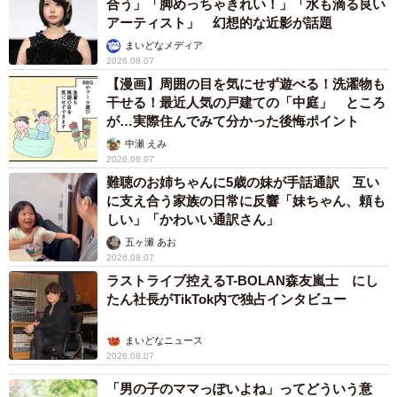
合う」「脚めっちゃきれい！」「水も滴る良い
アーティスト」 幻想的な近影が話題
まいどなメディア
2026.08.07
【漫画】周囲の目を気にせず遊べる！洗濯物も
干せる！最近人気の戸建ての「中庭」 ところ
が…実際住んでみて分かった後悔ポイント
中瀬 えみ
2026.08.07
難聴のお姉ちゃんに5歳の妹が手話通訳 互い
に支え合う家族の日常に反響「妹ちゃん、頼も
しい」「かわいい通訳さん」
五ヶ瀬 あお
2026.08.07
ラストライブ控えるT-BOLAN森友嵐士 にし
たん社長がTikTok内で独占インタビュー
まいどなニュース
2026.08.07
「男の子のママっぽいよね」ってどういう意