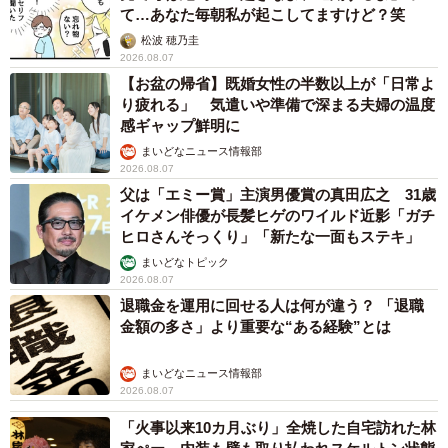
て…あなた毎朝私が起こしてますけど？笑
松波 穂乃圭
2026.08.07
【お盆の帰省】既婚女性の半数以上が「日常よ
り疲れる」 気遣いや準備で深まる夫婦の温度
感ギャップ鮮明に
まいどなニュース情報部
2026.08.07
父は「エミー賞」主演男優賞の真田広之 31歳
イケメン俳優が長髪ヒゲのワイルド近影「ガチ
ヒロさんそっくり」「新たな一面もステキ」
まいどなトピック
2026.08.07
退職金を運用に回せる人は何が違う？ 「退職
金額の多さ」より重要な“ある経験”とは
まいどなニュース情報部
2026.08.07
「火事以来10カ月ぶり」全焼した自宅訪れた林