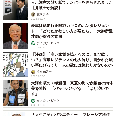
ら…注意の貼り紙でナンバーをさらされました
【弁護士が解説】
長澤 芳子
2026.08.07
愛車は総走行距離17万キロのホンダレジェン
ド 「どなたか欲しい方が居たら」 大御所漫
才師が譲渡の意向
まいどなトピック
2026.08.06
【漫画】「高い家賃を払えるのに、まだ欲し
い？」高級レジデンスの七夕飾り、書かれた願
い事にびっくり 人の欲には終わりがないのか
松波 穂乃圭
2026.08.06
大河出演の39歳俳優 真夏の海で赤銅色の肉体
美を連投 「バッキバキだな」「ばり渋いで
す」
まいどなトピック
2026.08.06
「人生こそがバラエティー」 マレーシア移住