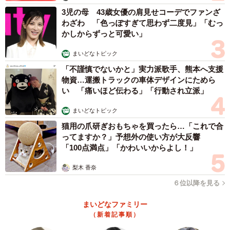
3児の母 43歳女優の肩見せコーデでファンざ
わざわ 「色っぽすぎて思わず二度見」「むっ
かしからずっと可愛い」
まいどなトピック
「不謹慎でないかと」実力派歌手、熊本へ支援
物資…運搬トラックの車体デザインにためら
い 「痛いほど伝わる」「行動され立派」
まいどなトピック
猫用の爪研ぎおもちゃを買ったら…「これで合
ってますか？」予想外の使い方が大反響
「100点満点」「かわいいからよし！」
梨木 香奈
６位以降を見る
まいどなファミリー
（新着記事順）