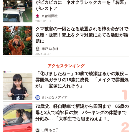
がピカピカに ネオクラシックカーを「名医」
がレストア
京都新聞社
2026.01.31
クマ被害の一因となる放置される柿を命がけで
収穫・販売！売上をクマ対策にあてる活動が話
題に
瀬戸 ゆきほ
2025.11.27
アクセスランキング
「化けましたね～」10歳で綾瀬はるかの娘役→
雰囲気ガラリの18歳に成長 「メイクで雰囲気
が」「宝塚に入れそう」
まいどなメディア
72歳父、軽自動車で新潟から四国まで 65歳の
母と2人で3泊4日の旅 パーキングの休憩まで
分刻み… 「大学生でも組まねえよ！」
山岡 もと子