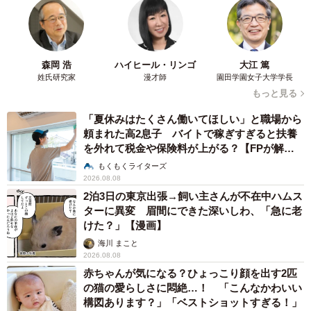
森岡 浩
ハイヒール・リンゴ
大江 篤
姓氏研究家
漫才師
園田学園女子大学学長
もっと見る
「夏休みはたくさん働いてほしい」と職場から
頼まれた高2息子 バイトで稼ぎすぎると扶養
を外れて税金や保険料が上がる？【FPが解
説】
もくもくライターズ
2026.08.08
2泊3日の東京出張→飼い主さんが不在中ハムス
ターに異変 眉間にできた深いしわ、「急に老
けた？」【漫画】
海川 まこと
2026.08.08
赤ちゃんが気になる？ひょっこり顔を出す2匹
の猫の愛らしさに悶絶…！ 「こんなかわいい
構図あります？」「ベストショットすぎる！」