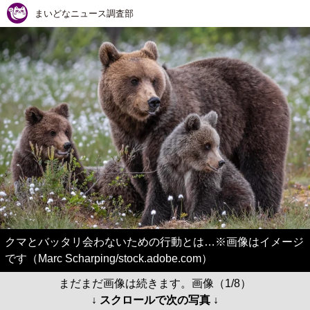
まいどなニュース調査部
クマとバッタリ会わないための行動とは…※画像はイメージ
です（Marc Scharping/stock.adobe.com）
まだまだ画像は続きます。画像（1/8）
↓ スクロールで次の写真 ↓