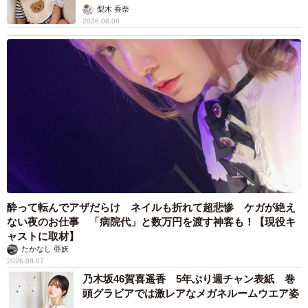
梨木 香奈
2026.08.08
酔って転んでアザだらけ ネイルも折れて超悲惨 ケガが絶え
ない夜のお仕事 「病院代」と数万円を渡す神客も！【現役キ
ャストに取材】
たかなし 亜妖
2026.08.07
乃木坂46賀喜遥香 5年ぶり週チャン表紙 巻
頭グラビアでは激レアなメガネルームウエア姿