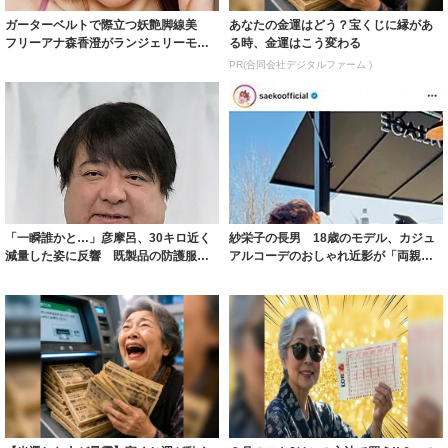
ガーターベルトで際立つ妖艶脚線美
あなたの金運はどう？宝くじに縁があ
フリーアナ森香澄がランジェリーモデ
る時、金運はこう変わる
ルに ｢PE...
PR(合同会社デジタルファーム )
「一瞬誰かと…」彦摩呂、30キロ近く
紗栄子の長男 18歳のモデル、カジュ
減量した姿に反響 既製品の防護服が
アルコーデのおしゃれ近影が「両親の
着られると...
いいとこ取...