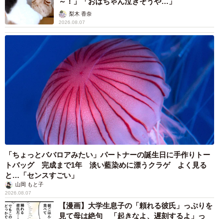
～！」「おばちゃん泣きそうや…」
梨木 香奈
2026.08.07
「ちょっとババロアみたい」パートナーの誕生日に手作りトー
トバッグ 完成まで1年 淡い藍染めに漂うクラゲ よく見る
と…「センスすごい」
山岡 もと子
2026.08.07
【漫画】大学生息子の「頼れる彼氏」っぷりを
見て母は絶句 「起きなよ、遅刻するよ」っ