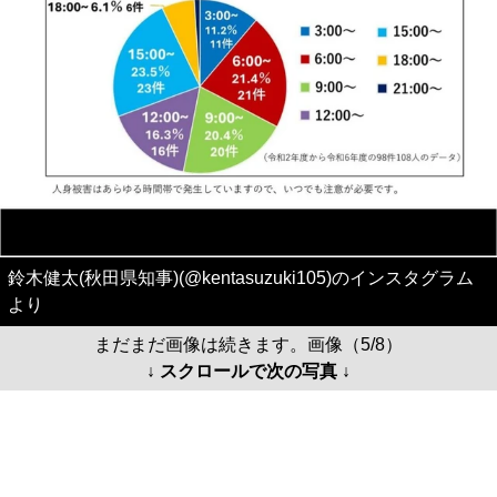
鈴木健太(秋田県知事)(@kentasuzuki105)のインスタグラム
より
まだまだ画像は続きます。画像（5/8）
↓ スクロールで次の写真 ↓