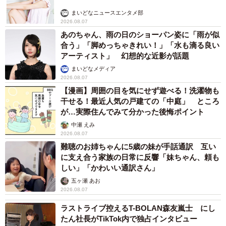
まいどなニュースエンタメ部
2026.08.07
あのちゃん、雨の日のショーパン姿に「雨が似
合う」「脚めっちゃきれい！」「水も滴る良い
アーティスト」 幻想的な近影が話題
まいどなメディア
2026.08.07
【漫画】周囲の目を気にせず遊べる！洗濯物も
干せる！最近人気の戸建ての「中庭」 ところ
が…実際住んでみて分かった後悔ポイント
中瀬 えみ
2026.08.07
難聴のお姉ちゃんに5歳の妹が手話通訳 互い
に支え合う家族の日常に反響「妹ちゃん、頼も
しい」「かわいい通訳さん」
五ヶ瀬 あお
2026.08.07
ラストライブ控えるT-BOLAN森友嵐士 にし
たん社長がTikTok内で独占インタビュー