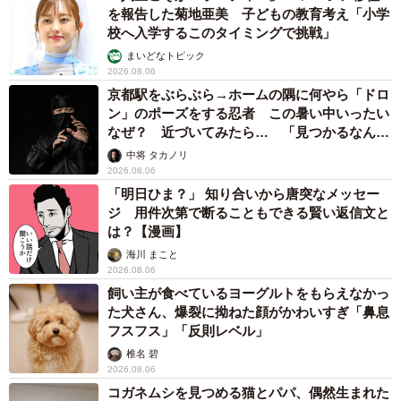
を報告した菊地亜美 子どもの教育考え「小学
校へ入学するこのタイミングで挑戦」
まいどなトピック
2026.08.06
京都駅をぶらぶら→ホームの隅に何やら「ドロ
ン」のポーズをする忍者 この暑い中いったい
なぜ？ 近づいてみたら… 「見つかるなんて
未熟」
中将 タカノリ
2026.08.06
「明日ひま？」 知り合いから唐突なメッセー
ジ 用件次第で断ることもできる賢い返信文と
は？【漫画】
海川 まこと
2026.08.06
飼い主が食べているヨーグルトをもらえなかっ
た犬さん、爆裂に拗ねた顔がかわいすぎ「鼻息
フスフス」「反則レベル」
椎名 碧
2026.08.06
コガネムシを見つめる猫とパパ、偶然生まれた