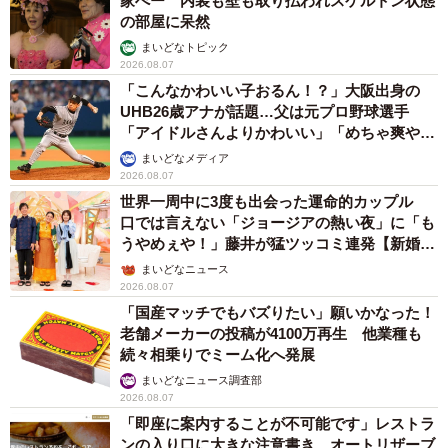
家ぺー 内装も壁も取り払われスケルトン状態
の部屋に呆然
まいどなトピック
2026.08.07
「こんなかわいい子おるん！？」大阪出身の
UHB26歳アナが話題…父は元プロ野球選手
「アイドルさんよりかわいい」「めちゃ爽や
か」
まいどなメディア
2026.08.07
世界一周中に3度も出会った運命的カップル
口では言えない「ジョージアの熱い夜」に「も
うやめぇや！」藤井が猛ツッコミ連発【新婚さ
ん】
まいどなニュース
2026.08.07
「国産マッチでもバズりたい」願いかなった！
老舗メーカーの投稿が4100万再生 他業種も
続々相乗りでミーム化へ発展
まいどなニュース調査部
2026.08.07
「即座に案内することが不可能です」レストラ
ンの入り口に大きな注意書き オートリザーブ