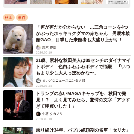
秋田
事件
「何が何だか分からない」…三角コーンを4つ
かぶったホッキョクグマの赤ちゃん 男鹿水族
館GAO、目撃した来館者も大盛り上がり！
梨木 香奈
2026.06.19
21歳、素朴な秋田美人は89センチのダイナマイ
トボディ 色白ふわふわボディで悩殺 「いつ
もより少し大人っぽめかな〜」
まいどなニュースエンタメ部
2026.03.24
トランプの赤いMAGAキャップを、秋田で発
見！？ よく見てみたら、驚愕の文字「アツす
ぎて即買いした！」
中将 タカノリ
2026.03.10
乗り続け34年、バブル絶頂期の名車「セリカ」