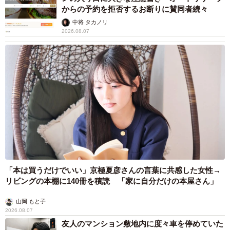
からの予約を拒否するお断りに賛同者続々
中将 タカノリ
2026.08.07
「本は買うだけでいい」京極夏彦さんの言葉に共感した女性→
リビングの本棚に140冊を積読 「家に自分だけの本屋さん」
山岡 もと子
2026.08.07
友人のマンション敷地内に度々車を停めていた