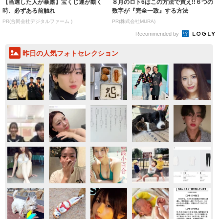
【当選した人が暴露】宝くじ運が動く
８月のロト6はこの方法で買え!!６つの
時、必ずある前触れ
数字が『完全一致』する方法
PR(合同会社デジタルファーム )
PR(株式会社MURA)
Recommended by
昨日の人気フォトセレクション