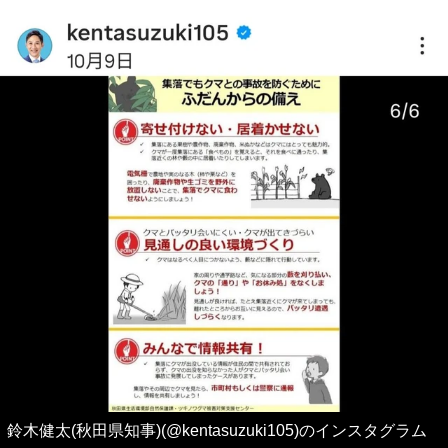
鈴木健太(秋田県知事)(@kentasuzuki105)のインスタグラム