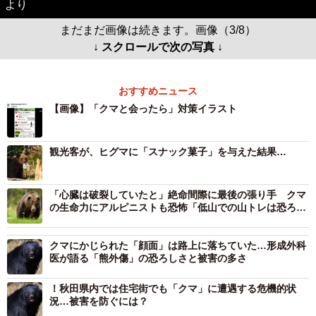
より
まだまだ画像は続きます。画像（3/8）
↓ スクロールで次の写真 ↓
おすすめニュース
【画像】「クマと会ったら」対策イラスト
観光客が、ヒグマに「スナック菓子」を与えた結果…
「心臓は破裂していたと」絶命間際に最後の張り手 クマ
の生命力にアルピニストも恐怖「低山での山トレは恐ろし
くて」
クマにかじられた「顔面」は路上に落ちていた…形成外科
医が語る「熊外傷」の恐ろしさと被害の多さ
！秋田県内では住宅街でも「クマ」に遭遇する危機的状
況…被害を防ぐには？