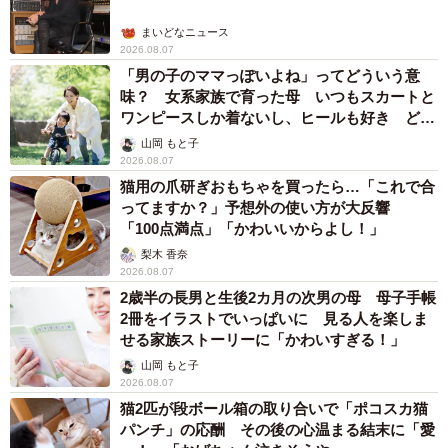
まいどなニュース
2026.08.07
「男の子のママっぽいよね」ってどういう意
味？ 女系家族で育った母 いつもスカートと
ワンピースしか着ないし、ヒールも好き どの
へんが…
山岡 もと子
2026.08.07
猫用の爪研ぎおもちゃを買ったら…「これで合
ってますか？」予想外の使い方が大反響
「100点満点」「かわいいからよし！」
梨木 香奈
2026.08.07
2歳半の長男と生後2カ月の次男の母 母子手帳
2冊をイラストでいっぱいに 見る人を楽しま
せる家族ストーリーに「かわいすぎる！」
山岡 もと子
2026.08.07
猫2匹が段ボール箱の取り合いで「ポコスカ猫
パンチ」の応酬 その後の心温まる結末に「愛