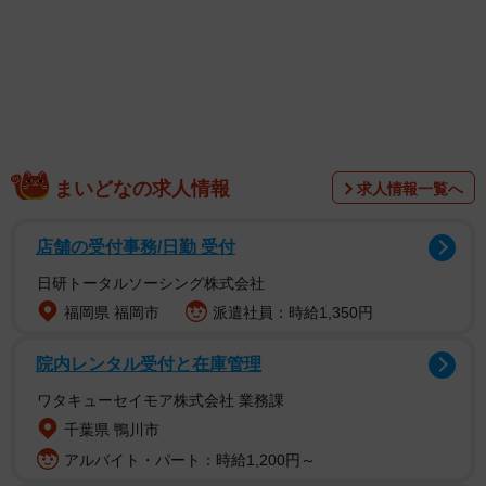
まいどなの求人情報
求人情報一覧へ
店舗の受付事務/日勤 受付
日研トータルソーシング株式会社
福岡県 福岡市
派遣社員：時給1,350円
1/6
院内レンタル受付と在庫管理
テレビで放映された「熊外傷」被害者のCT画像では、「中顔面」（グレ
ーの円の部分）と呼ばれる下まぶたから上唇にかけての顔面の皮膚や
ワタキューセイモア株式会社 業務課
肉、骨が激しく損傷していた。
千葉県 鴨川市
アルバイト・パート：時給1,200円～