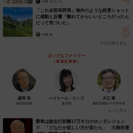
中将 タカノリ
「これ全部長野県」海外のような絶景ショット
に感動と反響「離れてからいいところだったん
だって気づいた」
行橋 友
６位以降を見る
2/6
まいどなファミリー
ぽっぺん師匠先生が治療にあたった患者さんの多くが、「熊が突然襲い
（新着記事順）
かかってきた」「背後から襲われた」「藪の中から飛びかかってきた」
といった受傷形態で襲われているという。バス停や自宅の庭で突然襲わ
れた事例もあり、防ぎようがない状況だ。
失明を防ぐため、とにかく「眼球」を守って
森岡 浩
ハイヒール・リンゴ
大江 篤
「患者さんに話を聞くと、ほとんどが突然襲いかかってき
姓氏研究家
漫才師
園田学園女子大学学長
た、あるいは後ろから襲われた、藪の中から飛びかかって
もっと見る
きたといった受傷形態です。熊に出会ったら熊から眼を離
愛車は総走行距離17万キロのホンダレジェン
すな、後退りしてゆっくり離れろ、などと言われています
ド 「どなたか欲しい方が居たら」 大御所漫