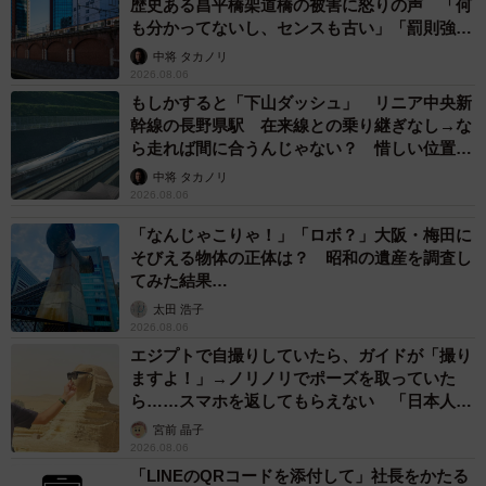
歴史ある昌平橋架道橋の被害に怒りの声 「何
も分かってないし、センスも古い」「罰則強化
して」
中将 タカノリ
2026.08.06
もしかすると「下山ダッシュ」 リニア中央新
幹線の長野県駅 在来線との乗り継ぎなし→な
ら走れば間に合うんじゃない？ 惜しい位置関
係が反響
中将 タカノリ
2026.08.06
「なんじゃこりゃ！」「ロボ？」大阪・梅田に
そびえる物体の正体は？ 昭和の遺産を調査し
てみた結果…
太田 浩子
2026.08.06
エジプトで自撮りしていたら、ガイドが「撮り
ますよ！」→ノリノリでポーズを取っていた
ら……スマホを返してもらえない 「日本人は
カモ代表かも」「私は6時間で3万円払った」
宮前 晶子
2026.08.06
「LINEのQRコードを添付して」社長をかたる