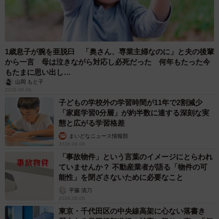
1歳息子が腕を亜脱臼 「奥さん、専業主婦なのに」と夫の後輩
から一言 母は泣きながら対応し必死だった 何年もたった今
もたまに思い出し…
山岡 もと子
2026.08.06
子どもの学校外の学習時間が11年で2割減少
「家庭学習0分層」が約半数に達する深刻な実
態と広がる学習格差
まいどなニュース情報部
2026.08.06
「事故物件」という言葉のイメージにとらわれ
ていませんか？ 不動産業者が語る「物件の可
能性」を閉ざさないために必要なこと
平藤 清刀
2026.08.06
東京・千代田区の中央線高架に心ない落書き