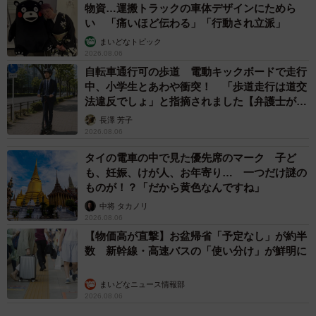
物資…運搬トラックの車体デザインにためら
い 「痛いほど伝わる」「行動され立派」
救急隊が拾って来てくれた「熊にかじり取られた
まいどなトピック
顔面」
2026.08.06
自転車通行可の歩道 電動キックボードで走行
ぽっぺん師匠先生がXに投稿していた、「熊にかじり取られ
中、小学生とあわや衝突！ 「歩道走行は道交
た中顔面（下まぶたから上唇までの顔部分）」は、約4時間
法違反でしょ」と指摘されました【弁護士が解
説】
を費やし、「顔面動静脈を顕微鏡下に吻合することで血流
長澤 芳子
2026.08.06
を再開させてつなげる手術」を実施。
タイの電車の中で見た優先席のマーク 子ど
も、妊娠、けが人、お年寄り… 一つだけ謎の
熊にかじり取られた被害者の中顔面は、「眉間から両下眼
ものが！？「だから黄色なんですね」
瞼、頬、鼻、上口唇がひとまとまりに路上に落ちていたの
中将 タカノリ
を、救急隊が拾って持って来てくれました」と、ぽっぺん
2026.08.06
【物価高が直撃】お盆帰省「予定なし」が約半
師匠先生。この言葉からも、「熊外傷」の凄まじさが容易
数 新幹線・高速バスの「使い分け」が鮮明に
に想像出来ることだろう。
まいどなニュース情報部
「熊は顔面を狙って攻撃してくることが多く、顔面に重篤
2026.08.06
な破壊を加えられると後遺症を残すことになり、その後の