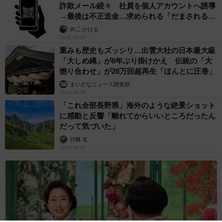
詐欺メール続々 社員を個人アカウントへ誘導
→最後は不正送金…求められる「だまされる前
提」の対策
井二 かける
2026.08.06
重みも歴史もズッシリ…出雲大社の日本最大級
「大しめ縄」が8年ぶり掛けかえ 伝統の「大
撚り合わせ」が28万回超再生「ほんとに圧巻」
まいどなニュース調査部
2026.08.06
「これ全部長野県」海外のような絶景ショット
に感動と反響「離れてからいいところだったん
だって気づいた」
行橋 友
2026.08.06