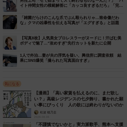
男性上司「セで始まってスで終わるものなーんだ？」 バ
これを受け、
「熊外傷」の公開論文
（※ショッキングな症
イト仲間女性の模範解答に「カッコ良すぎるだろ」「完璧
例画像があるため閲覧注意）のURLと共に、「形成外科が
な返し！」
「雑菌だらけのこんな爪でぶん殴られりゃ…致命傷だわ
関わる顔面外傷でも最悪の類」と、X（旧：Twitter）にポス
な」クマの凶暴性を伝える写真が「エグすぎる」と話題
トしていたのは、海外を拠点にする再建・形成外科医、世
界のどこかで再建外科（@Recon_surgeon）さん。論文に
【写真8枚】人気美女プロレスラーがヌードに！汗ばむ美
掲載された想像を絶する症例に対し、多くの医師からも反
ボディで魅了…“攻めすぎ”先行カットを新たに公開
響が寄せられた。
1人で外泊…妻が夫の浮気を疑い、興信所に調査依頼 結
果にSNS爆笑「撮られた写真面白すぎ」
一連の投稿に対して、「今年13件目を手術しました。いち
ばんひどかったのは、中顔面をかじり取られて、顔面動脈
吻合で再接着。顔面移植ってこんな感じなのかと思いまし
気になる
た」とコメントしていたのは、医学部附属病院の形成外科
【漫画】「高い家賃を払えるのに、まだ欲し
医、ぽっぺん師匠（@2DVDinmVxMeTJjp）さん。
い？」高級レジデンスの七夕飾り、書かれた願
い事にびっくり 人の欲には終わりがないのか
ぽっぺん師匠先生によると、通常は年に1件あるかどうかと
松波 穂乃圭
2026.08.06
いう「熊外傷」の手術を、今年はすでに13件も担当。明ら
「不謹慎でないかと」実力派歌手、熊本へ支援
かに「今年だけ全く状況が違う」のだという。