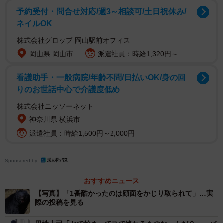
予約受付・問合せ対応/週3～相談可/土日祝休み/
ネイルOK
株式会社グロップ 岡山駅前オフィス
岡山県 岡山市
派遣社員：時給1,320円～
看護助手・一般病院/年齢不問/日払いOK/身の回
りのお世話中心で介護度低め
株式会社ニッソーネット
神奈川県 横浜市
先日、秋田大学医学部付属病院が提供した「熊外傷」のCT
派遣社員：時給1,500円～2,000円
画像をNHKが公開した。農作業中に遭遇し「熊に顔をひっ
かかれた」被害者が、顔面中央部分を激しく損傷している
Sponsored by
ことが、CT画像からもはっきりとわかった。
おすすめニュース
【写真】「1番酷かったのは顔面をかじり取られて」…実
「熊外傷」は形成外科が関わる最悪の類の顔面外
際の投稿を見る
傷