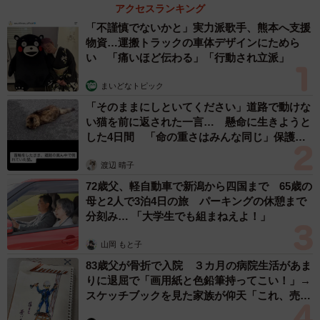
アクセスランキング
人生に大きな影響を与えるものとなります。普段接するこ
「不謹慎でないかと」実力派歌手、熊本へ支援
とがないほどの強い力で襲われるため、特に顔面に残る後
物資…運搬トラックの車体デザインにためら
遺症は、傷跡だけでなく、顔が動かなくなり、眼が開かな
い 「痛いほど伝わる」「行動され立派」
い、閉じない、口が動かないなどの症状が残り、対策の手
まいどなトピック
術を繰り返すことになります」（ぽっぺん師匠さん）
「そのままにしといてください」道路で動けな
い猫を前に返された一言… 懸命に生きようと
した4日間 「命の重さはみんな同じ」保護団
体代表の訴え
渡辺 晴子
72歳父、軽自動車で新潟から四国まで 65歳の
母と2人で3泊4日の旅 パーキングの休憩まで
分刻み… 「大学生でも組まねえよ！」
山岡 もと子
83歳父が骨折で入院 ３カ月の病院生活があま
りに退屈で「画用紙と色鉛筆持ってこい！」→
スケッチブックを見た家族が仰天「これ、売れ
ますよ…」