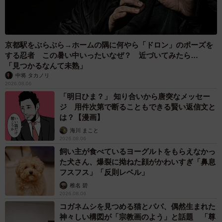
京都駅をぶらぶら→ホームの隅に何やら「ドロン」のポーズを
する忍者 この暑い中いったいなぜ？ 近づいてみたら…
「見つかるなんて未熟」
中将 タカノリ
2026.08.06
「明日ひま？」 知り合いから唐突なメッセー
ジ 用件次第で断ることもできる賢い返信文と
は？【漫画】
海川 まこと
2026.08.06
飼い主が食べているヨーグルトをもらえなかっ
た犬さん、爆裂に拗ねた顔がかわいすぎ「鼻息
フスフス」「反則レベル」
椎名 碧
2026.08.06
コガネムシを見つめる猫とパパ、偶然生まれた
神々しい構図が「宗教画のよう」と話題 「尊