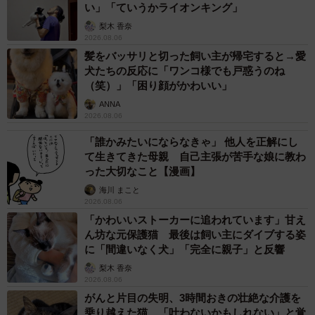
い」「ていうかライオンキング」
梨木 香奈
2026.08.06
髪をバッサリと切った飼い主が帰宅すると→愛
犬たちの反応に「ワンコ様でも戸惑うのね
（笑）」「困り顔がかわいい」
ANNA
2026.08.06
「誰かみたいにならなきゃ」 他人を正解にし
て生きてきた母親 自己主張が苦手な娘に教わ
った大切なこと【漫画】
海川 まこと
2026.08.06
「かわいいストーカーに追われています」甘え
ん坊な元保護猫 最後は飼い主にダイブする姿
に「間違いなく犬」「完全に親子」と反響
梨木 香奈
2026.08.06
がんと片目の失明、3時間おきの壮絶な介護を
乗り越えた猫 「叶わないかもしれない」と覚