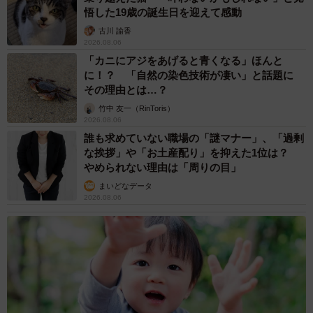
悟した19歳の誕生日を迎えて感動
古川 諭香
2026.08.06
「カニにアジをあげると青くなる」ほんと
に！？ 「自然の染色技術が凄い」と話題に
その理由とは…？
竹中 友一（RinToris）
2026.08.06
誰も求めていない職場の「謎マナー」、「過剰
な挨拶」や「お土産配り」を抑えた1位は？
やめられない理由は「周りの目」
まいどなデータ
2026.08.06