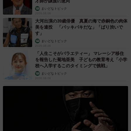
才師が譲渡の意向
が、このような対策は現実的ではないと感じます」と、ぽ
まいどなトピック
っぺん師匠先生。
2026.08.06
大河出演の39歳俳優 真夏の海で赤銅色の肉体
それでも、「熊の鋭利で長い爪で眼球を引っかかれると失
美を連投 「バッキバキだな」「ばり渋いで
明を免れないため、眼を守ることが被害を小さくする対策
す」
として有効であると考えます」と、先生は語る。
まいどなトピック
2026.08.06
「人生こそがバラエティー」 マレーシア移住
を報告した菊地亜美 子どもの教育考え「小学
校へ入学するこのタイミングで挑戦」
まいどなトピック
2026.08.06