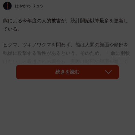
はやかわ リュウ
熊による今年度の人的被害が、統計開始以降最多を更新し
ている。
ヒグマ、ツキノワグマを問わず、熊は人間の顔面や頭部を
執拗に攻撃する習性があるという。そのため、「
命に別状
はない」と報道される場合も、実際は頭部や顔面が激しく
損傷するなど、凄惨な状況
であることが多い。
続きを読む