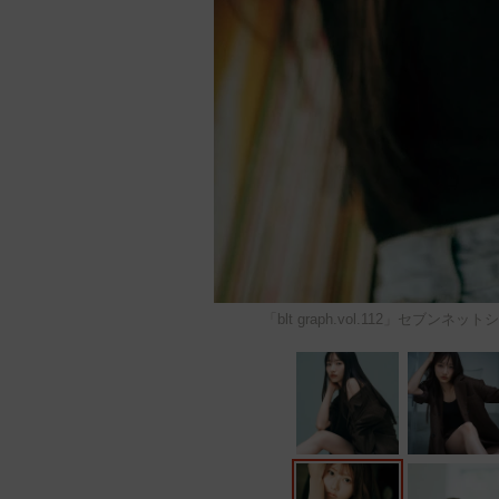
「blt graph.vol.112」セ