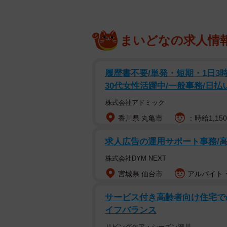
まいどなの求人情
履歴書不要/単発・短期・1日3
30代女性活躍中/一般事務/日払
株式会社アドミック
香川県 丸亀市
：時給1,15
求人広告の運用サポート事務/
株式会社DYM NEXT
宮城県 仙台市
アルバイト・
サービス付き高齢者向け住宅での
イフバランス
リビングケア・シーズン澄川