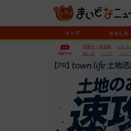
ニ
トップ
おもしろ
ュ
ー
保護犬・保護猫
かんさ
ス
一
思い出
しごと
ともに
覧