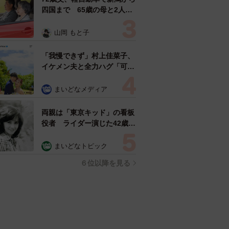
四国まで 65歳の母と2人で
3泊4日の旅 パーキングの休
憩まで分刻み… 「大学生で
山岡 もと子
も組まねえよ！」
「我慢できず」村上佳菜子、
イケメン夫と全力ハグ「可愛
いふたり」「素敵なご夫婦」
まいどなメディア
両親は「東京キッド」の看板
役者 ライダー演じた42歳元
俳優が再婚妻との「ウエディ
ングフォト」計画を明言
まいどなトピック
「センスあるカメラマン求
６位以降を見る
む」