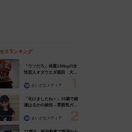
セスランキング
「ウソだろ」体重130kgの女
性芸人オダウエダ植田 大学
時代のほっそり姿に「マジ
で」
まいどなメディア
「化けましたね～」10歳で綾
瀬はるかの娘役→雰囲気ガラ
リの18歳に成長 「メイクで
雰囲気が」「宝塚に入れそ
まいどなメディア
う」
72歳父、軽自動車で新潟から