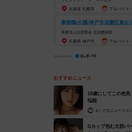
北海道 札幌市
アルバイト・
事務職/介護/神戸市須磨区東白川
医療法人社団菫会 北須磨病院
兵庫県 神戸市
アルバイト・
Sponsored by
おすすめニュース
18歳にしてこの色
悩殺
まいどなニュースエ
Gカップ包む大胆パ