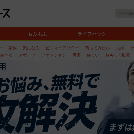
もふもふ
ライフハック
い
家族
気になる
ビフォーアフター
買ってみたい
夫婦
生きる
スポーツ
ファッション
災害
住まい
おもしろ動画