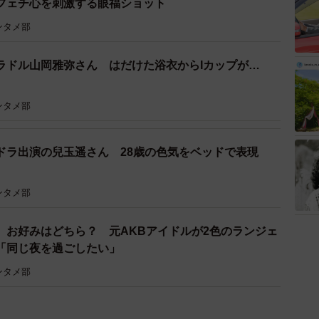
フェチ心を刺激する眼福ショット
ンタメ部
ラドル山岡雅弥さん はだけた浴衣からIカップが…
ンタメ部
ドラ出演の兒玉遥さん 28歳の色気をベッドで表現
ンタメ部
、お好みはどちら？ 元AKBアイドルが2色のランジェ
「同じ夜を過ごしたい」
ンタメ部