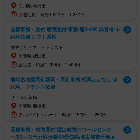
石川県 金沢市
派遣社員：時給1,200円～1,250円
FLASHでは真剣なまなざしから無邪気な笑顔まで様々な表
情を捉え、特にベッドでの大人の色香があふれるカットは
医療事務・受付 病院受付·事務 週3~OK 無資格·未
経験歓迎 シフト柔軟
今の兒玉さんの魅力を最大限に映し出したもの。インタビ
ューでは、念願の朝ドラ出演に加え、物語の舞台が地元・
株式会社リファートラスト
福岡であることへの喜びや彼女が演じる女性警察官の役柄
千葉県 成田市
などについて語っています。
正社員：時給1,200円～1,500円
地域密着型調剤薬局・調剤事務/残業ほぼなし/未
【兒玉遥さんプロフィール】
経験・ブランク歓迎
こだまはるか 28歳 1996年9月19日生まれ 福岡県出
サイコウ薬局
身 T158 2011年、HKT48の第1期生オーディションに合
千葉県 船橋市
格。同グループメンバーとして活動を開始し、何度もセン
アルバイト・パート：時給1,150円～1,250円
ターポジションを務めるなど中心メンバーとして活躍。
2019年に同グループ卒業後は女優としての活動を本格化
医療事務・病院受付/総合病院のコールセンタ
し、放送中の連続テレビ小説「おむすび」(NHK)にも出
ー/20～40代女性活躍中/愛知県/名古屋市千種区