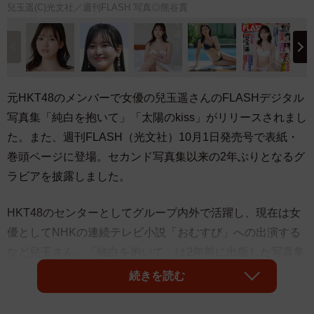
兒玉遥(C)光文社／週刊FLASH 写真◎熊谷貫
元HKT48のメンバーで女優の兒玉遥さんのFLASHデジタル
写真集「純白を抱いて」「太陽のkiss」がリリースされまし
た。また、週刊FLASH（光文社）10月1日発売号で表紙・
巻頭ページに登場。セカンド写真集以来の2年ぶりとなるグ
ラビアを披露しました。
HKT48のセンターとしてグループ内外で活躍し、現在は女
優としてNHKの連続テレビ小説「おむすび」への出演する
など兒玉さん。「純白を抱いて」は2年前に出版した写真集
「Stay 25」でのグラビアが話題になった彼女の新境地が見
続きを読む
られる作品です。白シーツに身を包んだ大胆カットや、セ
クシーなシャワーカットなどにも挑戦。清純で、それでい