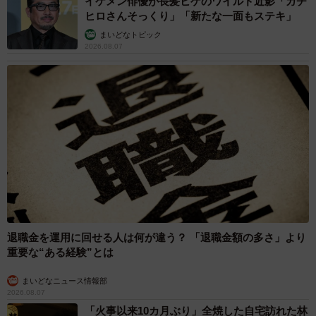
イケメン俳優が長髪ヒゲのワイルド近影「ガチ
ヒロさんそっくり」「新たな一面もステキ」
まいどなトピック
2026.08.07
退職金を運用に回せる人は何が違う？ 「退職金額の多さ」より
重要な“ある経験”とは
まいどなニュース情報部
2026.08.07
「火事以来10カ月ぶり」全焼した自宅訪れた林