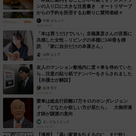
ンの入り口に大きな注意書き オートリザーブ
からの予約を拒否するお断りに賛同者続々
中将 タカノリ
2026.08.07
「本は買うだけでいい」京極夏彦さんの言葉に
共感した女性→リビングの本棚に140冊を積
読 「家に自分だけの本屋さん」
山岡 もと子
2026.08.07
友人のマンション敷地内に度々車を停めていた
ら…注意の貼り紙でナンバーをさらされました
【弁護士が解説】
長澤 芳子
2026.08.07
愛車は総走行距離17万キロのホンダレジェン
ド 「どなたか欲しい方が居たら」 大御所漫
才師が譲渡の意向
まいどなトピック
2026.08.06
【漫画】「高い家賃を払えるのに、まだ欲し