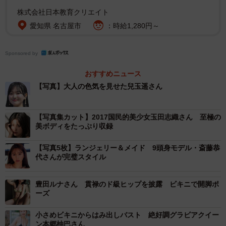
演。そのほか最新情報は公式X（@haruka_kdm919）、公
株式会社日本教育クリエイト
式Instagram(@haruka_kodama919)にて
愛知県 名古屋市
：時給1,280円～
Sponsored by
おすすめニュース
【写真】大人の色気を見せた兒玉遥さん
【写真集カット】2017国民的美少女玉田志織さん 至極の
美ボディをたっぷり収録
【写真5枚】ランジェリー＆メイド 9頭身モデル・斎藤恭
代さんが完璧スタイル
豊田ルナさん 貫禄のド級ヒップを披露 ビキニで開脚ポ
ーズ
小さめビキニからはみ出しバスト 絶好調グラビアクイー
ン本郷柚巴さん