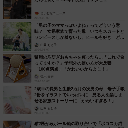
まいどなニュース
2026.08.07
「男の子のママっぽいよね」ってどういう意
味？ 女系家族で育った母 いつもスカートと
ワンピースしか着ないし、ヒールも好き どの
へんが…
山岡 もと子
2026.08.07
猫用の爪研ぎおもちゃを買ったら…「これで合
ってますか？」予想外の使い方が大反響
「100点満点」「かわいいからよし！」
梨木 香奈
2026.08.07
2歳半の長男と生後2カ月の次男の母 母子手帳
2冊をイラストでいっぱいに 見る人を楽しま
せる家族ストーリーに「かわいすぎる！」
山岡 もと子
2026.08.07
猫2匹が段ボール箱の取り合いで「ポコスカ猫