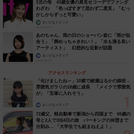
3児の母 43歳女優の肩見せコーデでファンざ
わざわ 「色っぽすぎて思わず二度見」「むっ
かしからずっと可愛い」
まいどなトピック
2026.08.07
あのちゃん、雨の日のショーパン姿に「雨が似
合う」「脚めっちゃきれい！」「水も滴る良い
アーティスト」 幻想的な近影が話題
まいどなメディア
2026.08.07
アクセスランキング
「化けましたね～」10歳で綾瀬はるかの娘役→
雰囲気ガラリの18歳に成長 「メイクで雰囲気
が」「宝塚に入れそう」
まいどなメディア
72歳父、軽自動車で新潟から四国まで 65歳の
母と2人で3泊4日の旅 パーキングの休憩まで
分刻み… 「大学生でも組まねえよ！」