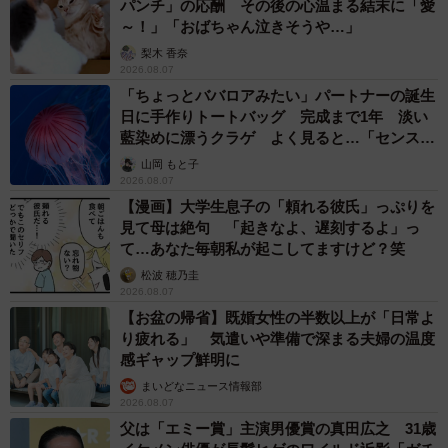
パンチ」の応酬 その後の心温まる結末に「愛
～！」「おばちゃん泣きそうや…」
梨木 香奈
2026.08.07
「ちょっとババロアみたい」パートナーの誕生
日に手作りトートバッグ 完成まで1年 淡い
藍染めに漂うクラゲ よく見ると…「センスす
ごい」
山岡 もと子
2026.08.07
【漫画】大学生息子の「頼れる彼氏」っぷりを
見て母は絶句 「起きなよ、遅刻するよ」っ
て…あなた毎朝私が起こしてますけど？笑
松波 穂乃圭
2026.08.07
【お盆の帰省】既婚女性の半数以上が「日常よ
り疲れる」 気遣いや準備で深まる夫婦の温度
感ギャップ鮮明に
まいどなニュース情報部
2026.08.07
父は「エミー賞」主演男優賞の真田広之 31歳