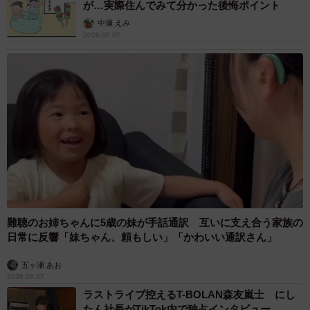
が…実際住んでみて分かった後悔ポイント
中瀬 えみ
2026.08.07
難聴のお姉ちゃんに5歳の妹が手話通訳 互いに支え合う家族の
日常に反響「妹ちゃん、頼もしい」「かわいい通訳さん」
五ヶ瀬 あお
2026.08.07
ラストライブ控えるT-BOLAN森友嵐士 にし
たん社長がTikTok内で独占インタビュー