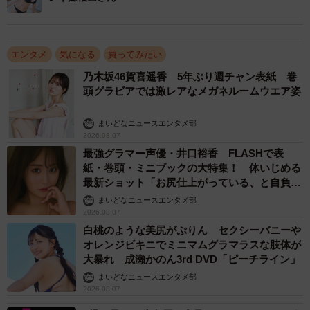
エンタメ
気になる
買ってみたい
乃木坂46賀喜遥香 5年ぶり週チャン表紙 巻
頭グラビアでは激レアなメガネルームウエア姿
まいどなニュースエンタメ部
2026.08.07
最強グラマー声優・井口裕香 FLASHで表
紙・巻頭・ミニブックの大特集！ 体いじめる
最新ショット「お尻仕上がっている、と自負し
ています」「いくつになっても理想の身体でい
まいどなニュースエンタメ部
たい」
2026.08.07
白桃のような美尻がぷりん セクシーバニーや
オレンジビキニでミニマムグラマラスな肢体が
大暴れ 成瀬かのん3rd DVD「ピーチライン」
まいどなニュースエンタメ部
2026.08.07