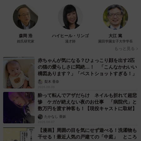
森岡 浩
ハイヒール・リンゴ
大江 篤
姓氏研究家
漫才師
園田学園女子大学学長
もっと見る
赤ちゃんが気になる？ひょっこり顔を出す2匹
の猫の愛らしさに悶絶…！ 「こんなかわいい
構図あります？」「ベストショットすぎる！」
梨木 香奈
2026.08.08
酔って転んでアザだらけ ネイルも折れて超悲
惨 ケガが絶えない夜のお仕事 「病院代」と
数万円を渡す神客も！【現役キャストに取材】
たかなし 亜妖
2026.08.07
【漫画】周囲の目を気にせず遊べる！洗濯物も
干せる！最近人気の戸建ての「中庭」 ところ