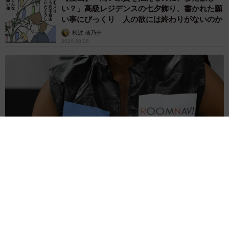
い？」高級レジデンスの七夕飾り、書かれた願
い事にびっくり 人の欲には終わりがないのか
松波 穂乃圭
2026.08.06
大河出演の39歳俳優 真夏の海で赤銅色の肉体美を連投 「バ
ッキバキだな」「ばり渋いです」
まいどなトピック
2026.08.06