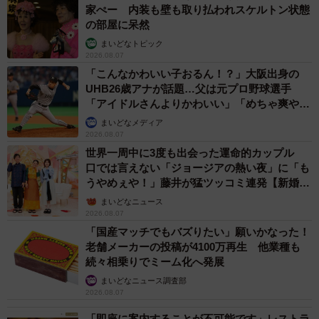
家ぺー 内装も壁も取り払われスケルトン状態
の部屋に呆然
まいどなトピック
2026.08.07
「こんなかわいい子おるん！？」大阪出身の
UHB26歳アナが話題…父は元プロ野球選手
「アイドルさんよりかわいい」「めちゃ爽や
か」
まいどなメディア
2026.08.07
世界一周中に3度も出会った運命的カップル
口では言えない「ジョージアの熱い夜」に「も
うやめぇや！」藤井が猛ツッコミ連発【新婚さ
ん】
まいどなニュース
2026.08.07
「国産マッチでもバズりたい」願いかなった！
老舗メーカーの投稿が4100万再生 他業種も
続々相乗りでミーム化へ発展
まいどなニュース調査部
2026.08.07
「即座に案内することが不可能です」レストラ