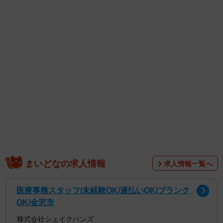
て刺激的な“はるっぴ”をどうぞ。
「太陽のkiss」は抜群スタイルの彼女が久しぶりのグラビア
で更に成長した姿を見せつける作品。黒のビキニに身を包
みプールサイドで見せる美スタイルは圧巻の一言。プール
での無邪気な笑顔、夕暮れの海で見せる切ない大人な表情
に魅了されます。
まいどなの求人情報
求人情報一覧へ
医療事務スタッフ/未経験OK/週払いOK/ブランク
OK/金沢市
株式会社シェイクハンズ