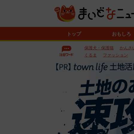
ニ
トップ
おもしろ
ュ
ー
保護犬・保護猫
かんさ
ス
一
くるま
ファッション
覧