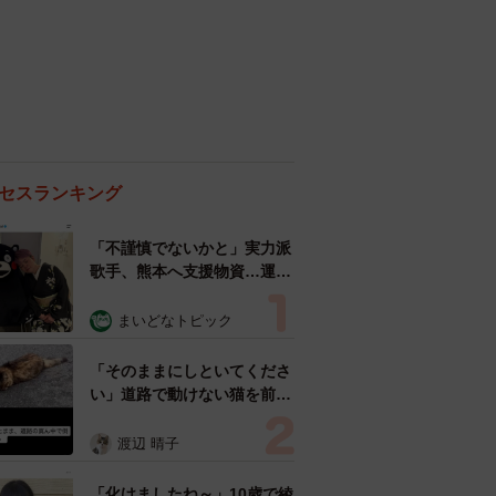
セスランキング
「不謹慎でないかと」実力派
歌手、熊本へ支援物資…運搬
トラックの車体デザインにた
めらい 「痛いほど伝わる」
まいどなトピック
「行動され立派」
「そのままにしといてくださ
い」道路で動けない猫を前に
返された一言… 懸命に生き
ようとした4日間 「命の重
渡辺 晴子
さはみんな同じ」保護団体代
表の訴え
「化けましたね～」10歳で綾