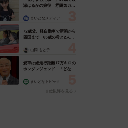
瀬はるかの娘役→雰囲気ガラ
リの18歳に成長 「メイクで
雰囲気が」「宝塚に入れそ
まいどなメディア
う」
72歳父、軽自動車で新潟から
四国まで 65歳の母と2人で
3泊4日の旅 パーキングの休
憩まで分刻み… 「大学生で
山岡 もと子
も組まねえよ！」
愛車は総走行距離17万キロの
ホンダレジェンド 「どなた
か欲しい方が居たら」 大御
所漫才師が譲渡の意向
まいどなトピック
６位以降を見る