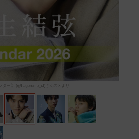
ー部 (@hagoromo_cl)さんのＸより