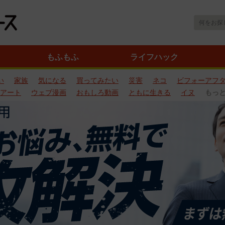
もふもふ
ライフハック
い
家族
気になる
買ってみたい
災害
ネコ
ビフォーアフ
アート
ウェブ漫画
おもしろ動画
ともに生きる
イヌ
もっ