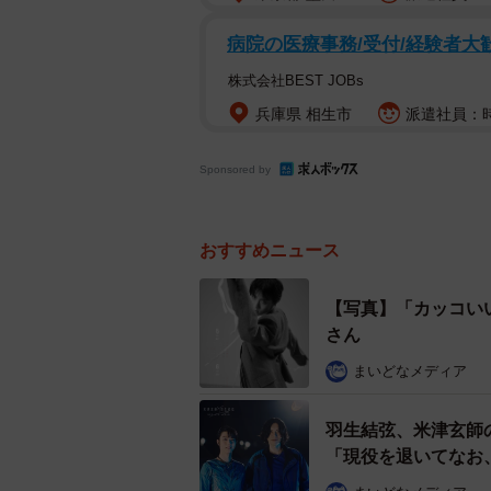
病院の医療事務/受付/経験者大
株式会社BEST JOBs
兵庫県 相生市
派遣社員：時給
Sponsored by
おすすめニュース
【写真】「カッコい
さん
まいどなメディア
羽生結弦、米津玄師
「現役を退いてなお