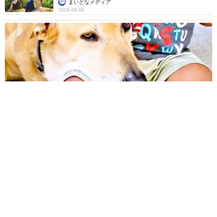
まいどなメディア
2026.08.08
12歳の愛犬に変化 1歳息子の膝で甘える初めて見せる姿に反
響 これまで「見守る立場」だったのに…「頭ポンポンが愛に
満ちている」「尊…」
梨木 香奈
2026.08.08
何かと人に舐められた黒髪時代 30代後半で金
髪デビューしたら…人生が激変！【漫画】