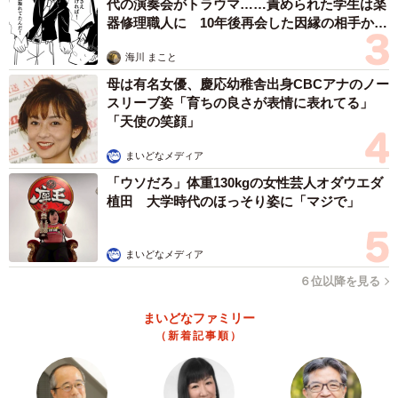
代の演奏会がトラウマ……責められた学生は楽
器修理職人に 10年後再会した因縁の相手から
思わぬ申し出【漫画】
海川 まこと
母は有名女優、慶応幼稚舎出身CBCアナのノー
スリーブ姿「育ちの良さが表情に表れてる」
「天使の笑顔」
まいどなメディア
「ウソだろ」体重130kgの女性芸人オダウエダ
植田 大学時代のほっそり姿に「マジで」
まいどなメディア
６位以降を見る
まいどなファミリー
（新着記事順）