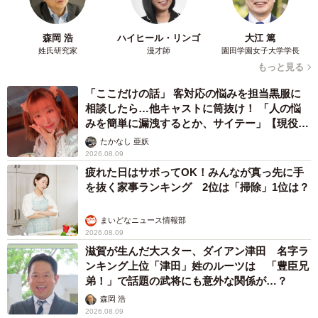
森岡 浩
ハイヒール・リンゴ
大江 篤
姓氏研究家
漫才師
園田学園女子大学学長
もっと見る
「ここだけの話」 客対応の悩みを担当黒服に
相談したら…他キャストに筒抜け！ 「人の悩
みを簡単に漏洩するとか、サイテー」【現役キ
ャストに取材】
たかなし 亜妖
2026.08.09
疲れた日はサボってOK！みんなが真っ先に手
を抜く家事ランキング 2位は「掃除」1位は？
まいどなニュース情報部
2026.08.09
滋賀が生んだ大スター、ダイアン津田 名字ラ
ンキング上位「津田」姓のルーツは 「豊臣兄
弟！」で話題の武将にも意外な関係が…？
森岡 浩
2026.08.09