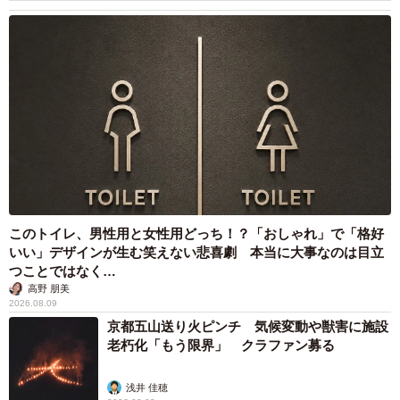
このトイレ、男性用と女性用どっち！？「おしゃれ」で「格好
いい」デザインが生む笑えない悲喜劇 本当に大事なのは目立
つことではなく…
高野 朋美
2026.08.09
京都五山送り火ピンチ 気候変動や獣害に施設
老朽化「もう限界」 クラファン募る
浅井 佳穂