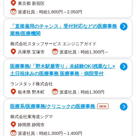
東京都 新宿区
派遣社員：時給1,800円～2,050円
「直接雇用のチャンス」受付対応などの医療事務
業務/医療機関
リプニツカヤさんは2020年6月、当時パートナーだったウ
株式会社スタッフサービス エンジニアガイド
ラジスラフ・タラセンコ氏との間に第1子カタリナをもうけ
兵庫県 宝塚市
派遣社員：時給1,300円～
た。その後、タラセンコ氏はウクライナ侵攻でロシア軍に
医療事務/「野木駅最寄り」未経験OK!残業なし×
徴兵されたとされる。現在、リプニツカヤさんのインスタ
土日祝休みの医療事務 医療事務・病院受付
グラムからタラセンコ氏の写真は削除されている。
ランスタッド株式会社
栃木県 野木町
派遣社員：時給1,300円
リプニツカヤさんは体の柔らかさを生かしたキャンドルス
ピンなどを武器に、シニアデビューとなった2012ｰ13年シ
医療系/医療事務/クリニックの医療事務
NEW
ーズンから一気に頭角を現した。13年GPファイナル、14年
株式会社東海道シグマ
世界選手権では浅田真央に次ぐ銀メダルを獲得し、ソチ五
静岡県 静岡市
輪では団体戦で金メダル獲得に貢献した。15歳249日での
派遣社員：時給1,300円～1,400円
金メダル獲得は同競技史上最年少記録だった。その後、摂