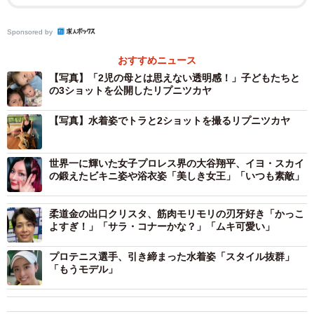
食障害やけがに苦しみ、2017年に19歳の若さで現役引退を
Sponsored by
決めたとロシアメディアが報じていた。
おすすめニュース
【写真】「2児の母とは思えない透明感！」子どもたちと
の3ショットを公開したリプニツカヤ
【写真】水着姿でトラと2ショットを撮るリプニツカヤ
世界一に輝いた女子プロレス界の大谷翔平、イヨ・スカイ
の鍛えたビキニ姿や浴衣姿「美しき女王」「いつも素敵」
柔道金の出口クリスタ、筋肉モリモリの刃牙好き「かっこ
よすぎ！」「サラ・コナーかな？」「ムキ可愛い」
プロテニス選手、引き締まった水着姿「スタイル抜群」
「もうモデル」