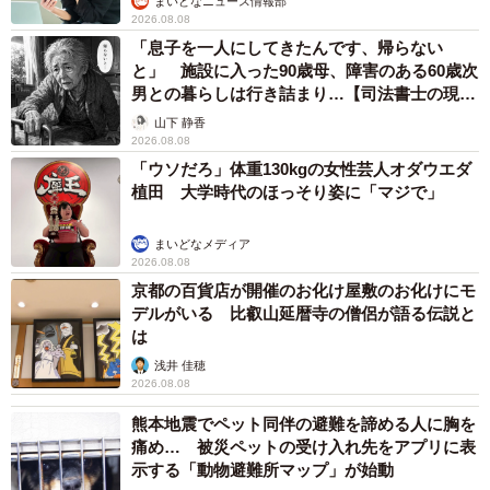
まいどなニュース情報部
2026.08.08
「息子を一人にしてきたんです、帰らない
と」 施設に入った90歳母、障害のある60歳次
男との暮らしは行き詰まり…【司法書士の現場
から】
山下 静香
2026.08.08
「ウソだろ」体重130kgの女性芸人オダウエダ
植田 大学時代のほっそり姿に「マジで」
まいどなメディア
2026.08.08
京都の百貨店が開催のお化け屋敷のお化けにモ
デルがいる 比叡山延暦寺の僧侶が語る伝説と
は
浅井 佳穂
2026.08.08
熊本地震でペット同伴の避難を諦める人に胸を
痛め… 被災ペットの受け入れ先をアプリに表
示する「動物避難所マップ」が始動