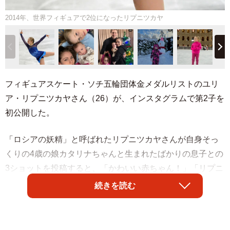
2014年、世界フィギュアで2位になったリプニツカヤ
フィギュアスケート・ソチ五輪団体金メダルリストのユリ
ア・リプニツカヤさん（26）が、インスタグラムで第2子を
初公開した。
「ロシアの妖精」と呼ばれたリプニツカヤさんが自身そっ
くりの4歳の娘カタリナちゃんと生まれたばかりの息子との
3ショットを投稿すると、「かわいい赤ちゃん！」「リプニ
ツカヤちゃんそっくり♡」「2児の母とは思えない透明感」
続きを読む
とファンから歓喜の声が寄せられた。
リプニツカヤさんの夫は振付師のドミトリー・ミハイロフ