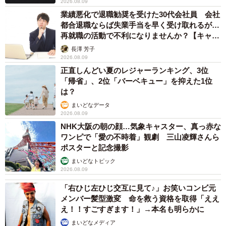
2026.08.09
業績悪化で退職勧奨を受けた30代会社員 会社
都合退職ならば失業手当を早く受け取れるが…
再就職の活動で不利になりませんか？【キャリ
アカウンセラーが解説】
長澤 芳子
2026.08.09
正直しんどい夏のレジャーランキング、3位
「帰省」、2位「バーベキュー」を抑えた1位
は？
まいどなデータ
2026.08.09
NHK大阪の朝の顔…気象キャスター、真っ赤な
ワンピで「愛の不時着」観劇 三山凌輝さんら
ポスターと記念撮影
まいどなトピック
2026.08.09
「右ひじ左ひじ交互に見て♪」お笑いコンビ元
メンバー髪型激変 命を救う資格を取得「ええ
え！！すごすぎます！」→本名も明らかに
まいどなメディア