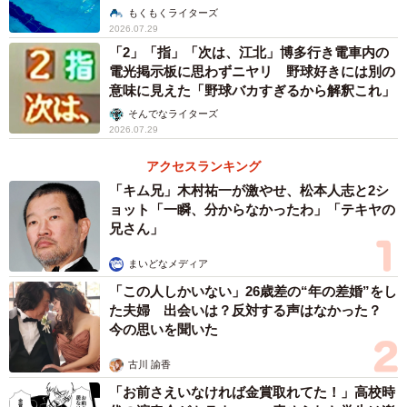
祉士が解説】
もくもくライターズ
2026.07.29
「2」「指」「次は、江北」博多行き電車内の
電光掲示板に思わずニヤリ 野球好きには別の
意味に見えた「野球バカすぎるから解釈これ」
そんでなライターズ
2026.07.29
アクセスランキング
「キム兄」木村祐一が激やせ、松本人志と2シ
ョット「一瞬、分からなかったわ」「テキヤの
兄さん」
まいどなメディア
「この人しかいない」26歳差の“年の差婚”をし
た夫婦 出会いは？反対する声はなかった？
今の思いを聞いた
古川 諭香
「お前さえいなければ金賞取れてた！」高校時