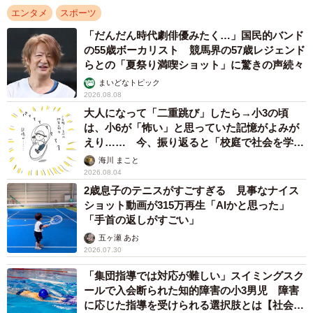
エンタメ
スポーツ
「だんだん時代劇俳優みたく…」国民的バンド
の55歳ボーカリスト 競馬界の57歳レジェンド
らとの「夏祭り満喫ショット」に驚きの声続々
まいどなトピック
2026.08.08
大人になって「二重跳び」したら→小3の頃
は、小6が「怖い」と思っていた記憶がよみが
えり…… 今、振り返ると「校庭で社会を学ん
でいった」【漫画】
海川 まこと
2026.08.04
2歳息子のテニスがすごすぎる 見事なナイス
ショット動画が315万再生「AIかと思った」
「手首の返しがすごい」
五ヶ瀬 あお
2026.07.30
「集団指導では対応が難しい」スイミングスク
ールで入会断られた知的障害の小3男児 障害
に応じた指導を受けられる選択肢とは【社会福