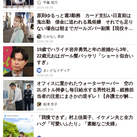
平藤 清刀
2026.08.08
原則ゆるっと週3勤務 カード支払い日直前は
鬼出勤 借金に追われる風俗嬢 それでも足り
ない場合は朝までガールズバー副業【現役キャ
ストに取材】
たかなし 亜妖
2026.08.08
19歳でハライチ岩井勇気と年の差婚から3年、
22歳元おはガール髪バッサリ「ショート似合い
すぎ」
まいどなメディア
2026.08.08
オフィスに置かれたウォーターサーバー 空の
2Lボトル持参し毎日給水する男性社員→総務担
当者の注意にまさかの逆ギレ！【弁護士が解
説】
長澤 芳子
2026.08.08
「我慢できず」村上佳菜子、イケメン夫と全力
ハグ「可愛いふたり」「素敵なご夫婦」