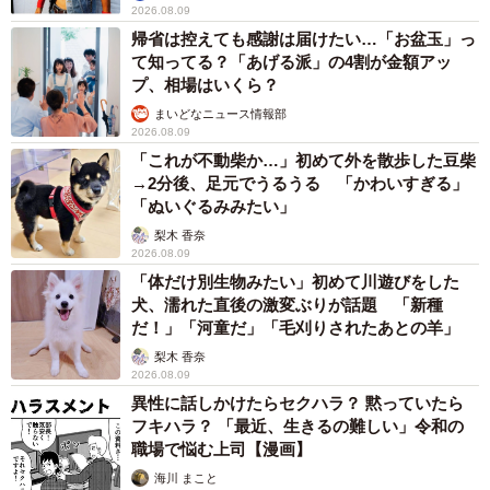
2026.08.09
帰省は控えても感謝は届けたい…「お盆玉」っ
て知ってる？「あげる派」の4割が金額アッ
プ、相場はいくら？
まいどなニュース情報部
2026.08.09
「これが不動柴か…」初めて外を散歩した豆柴
→2分後、足元でうるうる 「かわいすぎる」
「ぬいぐるみみたい」
梨木 香奈
2026.08.09
「体だけ別生物みたい」初めて川遊びをした
犬、濡れた直後の激変ぶりが話題 「新種
だ！」「河童だ」「毛刈りされたあとの羊」
梨木 香奈
2026.08.09
異性に話しかけたらセクハラ？ 黙っていたら
フキハラ？ 「最近、生きるの難しい」令和の
職場で悩む上司【漫画】
海川 まこと