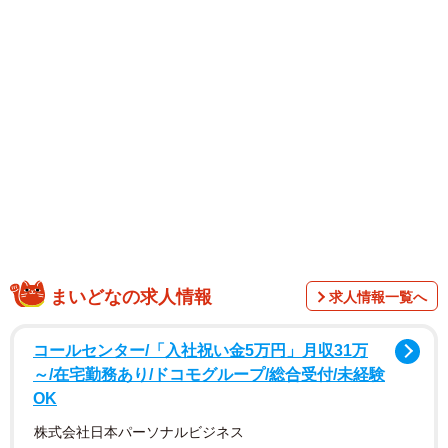
氏で、ミハイロフ氏は2024年10月、自身のインスタグラム
で「ユリアと私は結婚しました。この結婚は二人にとって
初めてのものです」と結婚を報告し、「 最近、子どもが生
まれ、本当に幸せです」「しかるべき時が来たら、喜んで
息子を皆さんにお見せします」とリプニツカヤさんの第2子
公開を予告していた。
投稿された写真には、リプニツカヤさんとミハイロフ氏が
肩を寄せ合い、赤ちゃんを抱く仲睦まじいカットもあっ
た。
まいどなの求人情報
求人情報一覧へ
コールセンター/「入社祝い金5万円」月収31万
～/在宅勤務あり/ドコモグループ/総合受付/未経験
OK
株式会社日本パーソナルビジネス