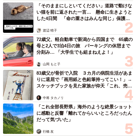
「そのままにしといてください」道路で動けな
い猫を前に返された一言… 懸命に生きようと
した4日間 「命の重さはみんな同じ」保護団
体代表の訴え
渡辺 晴子
72歳父、軽自動車で新潟から四国まで 65歳の
母と2人で3泊4日の旅 パーキングの休憩まで
分刻み… 「大学生でも組まねえよ！」
山岡 もと子
83歳父が骨折で入院 ３カ月の病院生活があま
りに退屈で「画用紙と色鉛筆持ってこい！」→
スケッチブックを見た家族が仰天「これ、売れ
ますよ…」
中将 タカノリ
「これ全部長野県」海外のような絶景ショット
に感動と反響「離れてからいいところだったん
だって気づいた」
行橋 友