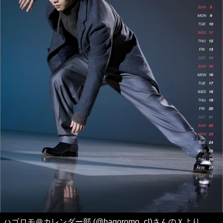
ハゴロモ＠カレンダー部 (@hagoromo_cl)さんのＸより