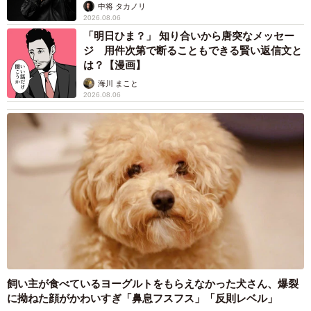
未熟」
中将 タカノリ
2026.08.06
「明日ひま？」 知り合いから唐突なメッセー
ジ 用件次第で断ることもできる賢い返信文と
は？【漫画】
海川 まこと
2026.08.06
飼い主が食べているヨーグルトをもらえなかった犬さん、爆裂
に拗ねた顔がかわいすぎ「鼻息フスフス」「反則レベル」