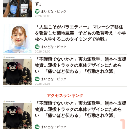
す」
まいどなトピック
2026.08.06
「人生こそがバラエティー」 マレーシア移住
を報告した菊地亜美 子どもの教育考え「小学
校へ入学するこのタイミングで挑戦」
まいどなトピック
2026.08.06
「不謹慎でないかと」実力派歌手、熊本へ支援
物資…運搬トラックの車体デザインにためら
い 「痛いほど伝わる」「行動され立派」
まいどなトピック
2026.08.06
アクセスランキング
「不謹慎でないかと」実力派歌手、熊本へ支援
物資…運搬トラックの車体デザインにためら
い 「痛いほど伝わる」「行動され立派」
まいどなトピック