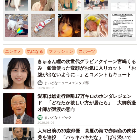
エンタメ
気になる
ファッション
スポーツ
きゅるん瞳の次世代グラビアクイーン宮嶋くる
み 鉛筆使った変顔がお気に入りカット 「お
腹が出ないように…」とコメントもキュート
まいどなニュースエンタメ部
2026.08.06
愛車は総走行距離17万キロのホンダレジェン
ド 「どなたか欲しい方が居たら」 大御所漫
才師が譲渡の意向
まいどなトピック
2026.08.06
大河出演の39歳俳優 真夏の海で赤銅色の肉体
美を連投 「バッキバキだな」「ばり渋いで