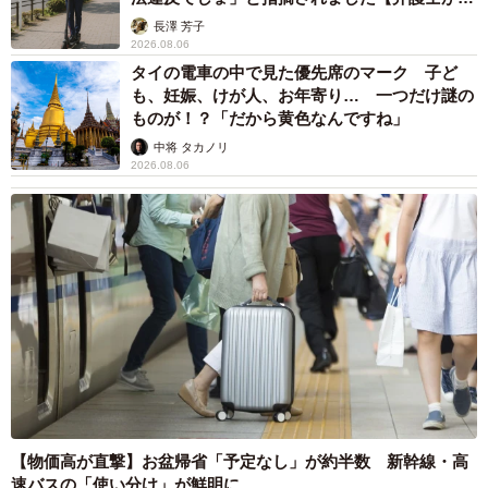
説】
長澤 芳子
2026.08.06
タイの電車の中で見た優先席のマーク 子ど
も、妊娠、けが人、お年寄り… 一つだけ謎の
ものが！？「だから黄色なんですね」
中将 タカノリ
2026.08.06
【物価高が直撃】お盆帰省「予定なし」が約半数 新幹線・高
速バスの「使い分け」が鮮明に