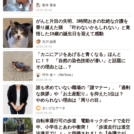
梨木 香奈
2026.08.06
がんと片目の失明、3時間おきの壮絶な介護を
乗り越えた猫 「叶わないかもしれない」と覚
悟した19歳の誕生日を迎えて感動
古川 諭香
2026.08.06
「カニにアジをあげると青くなる」ほんと
に！？ 「自然の染色技術が凄い」と話題に
その理由とは…？
竹中 友一（RinToris）
2026.08.06
誰も求めていない職場の「謎マナー」、「過剰
な挨拶」や「お土産配り」を抑えた1位は？
やめられない理由は「周りの目」
まいどなデータ
2026.08.06
自転車通行可の歩道 電動キックボードで走行
中、小学生とあわや衝突！ 「歩道走行は道交
法違反でしょ」と指摘されました【弁護士が解