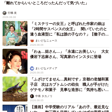
「離れてからいいところだったんだって気づいた」
行橋 友
2026.08.06
「ミステリーの女王」と呼ばれた作家の娘は
「2時間サスペンスの女王」 聞いていたのと
違う血液型に「私は誰の子なの？」【徹子の部
屋】
まいどなニュース
2026.08.06
「わぁ…姐さん…」「永遠にお美しい」 大女
優岩下志麻さん、写真家のインスタに登場
まいどなメディア
2026.08.05
「ふざけてません…真剣です」京都の老舗和菓
子店 次はカブトムシの幼虫 職人が手がけた
ゲテモノ和菓子 見事な造形に「気持ち悪いく
らいリアル」
中将 タカノリ
2026.08.05
【漫画】中学受験のリアル「あの子、最近見な