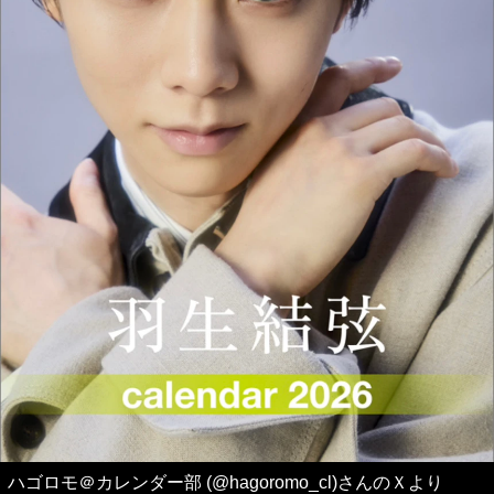
ハゴロモ＠カレンダー部 (@hagoromo_cl)さんのＸより