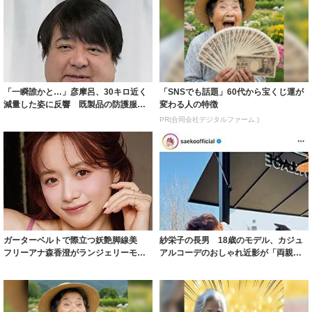
「一瞬誰かと…」彦摩呂、30キロ近く
「SNSでも話題」60代から宝くじ運が
減量した姿に反響 既製品の防護服が
変わる人の特徴
着られると...
PR(合同会社デジタルファーム )
ガーターベルトで際立つ妖艶脚線美
紗栄子の長男 18歳のモデル、カジュ
フリーアナ森香澄がランジェリーモデ
アルコーデのおしゃれ近影が「両親の
ルに ｢PE...
いいとこ取...