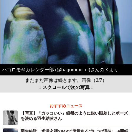
ハゴロモ＠カレンダー部 (@hagoromo_cl)さんのＸより
まだまだ画像は続きます。画像（3/7）
↓ スクロールで次の写真 ↓
おすすめニュース
【写真】「カッコいい」銀盤のように鋭い眼差しとポーズ
を決める羽生結弦さん
羽生結弦、米津玄師のMVで鬼気迫る“氷上の演技” 4回転