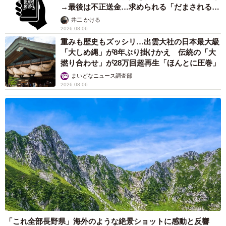
→最後は不正送金…求められる「だまされる前
提」の対策
井二 かける
2026.08.06
重みも歴史もズッシリ…出雲大社の日本最大級
「大しめ縄」が8年ぶり掛けかえ 伝統の「大
撚り合わせ」が28万回超再生「ほんとに圧巻」
まいどなニュース調査部
2026.08.06
「これ全部長野県」海外のような絶景ショットに感動と反響