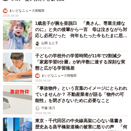
まいどなニュース情報部
2026.08.06
1歳息子が腕を亜脱臼 「奥さん、専業主婦な
のに」と夫の後輩から一言 母は泣きながら対
応し必死だった 何年もたった今もたまに思い
出し…
山岡 もと子
2026.08.06
子どもの学校外の学習時間が11年で2割減少
「家庭学習0分層」が約半数に達する深刻な実
態と広がる学習格差
まいどなニュース情報部
2026.08.06
「事故物件」という言葉のイメージにとらわれ
ていませんか？ 不動産業者が語る「物件の可
能性」を閉ざさないために必要なこと
平藤 清刀
2026.08.06
東京・千代田区の中央線高架に心ない落書き
歴史ある昌平橋架道橋の被害に怒りの声 「何