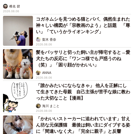
椎名 碧
2026.08.06
コガネムシを見つめる猫とパパ、偶然生まれた
神々しい構図が「宗教画のよう」と話題 「尊
い」「ていうかライオンキング」
梨木 香奈
2026.08.06
髪をバッサリと切った飼い主が帰宅すると→愛
犬たちの反応に「ワンコ様でも戸惑うのね
（笑）」「困り顔がかわいい」
ANNA
2026.08.06
「誰かみたいにならなきゃ」 他人を正解にし
て生きてきた母親 自己主張が苦手な娘に教わ
った大切なこと【漫画】
海川 まこと
2026.08.06
「かわいいストーカーに追われています」甘え
ん坊な元保護猫 最後は飼い主にダイブする姿
に「間違いなく犬」「完全に親子」と反響