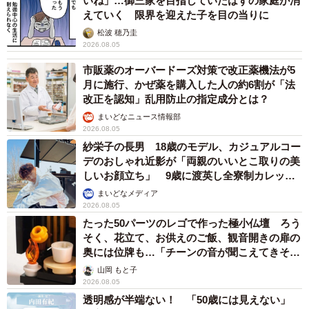
いね」…御三家を目指していたはずの家庭が消
えていく 限界を迎えた子を目の当りに
松波 穂乃圭
2026.08.05
市販薬のオーバードーズ対策で改正薬機法が5
月に施行、かぜ薬を購入した人の約6割が「法
改正を認知」乱用防止の指定成分とは？
まいどなニュース情報部
2026.08.05
紗栄子の長男 18歳のモデル、カジュアルコー
デのおしゃれ近影が「両親のいいとこ取りの美
しいお顔立ち」 9歳に渡英し全寮制カレッジ
で学ぶ
まいどなメディア
2026.08.05
たった50パーツのレゴで作った極小仏壇 ろう
そく、花立て、お供えのご飯、観音開きの扉の
奥には位牌も…「チーンの音が聞こえてきそ
う」
山岡 もと子
2026.08.05
透明感が半端ない！ 「50歳には見えない」