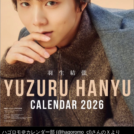
ハゴロモ＠カレンダー部 (@hagoromo_cl)さんのＸより