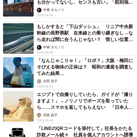
も分かってないし、センスも古い」「罰則強化
して」
中将 タカノリ
2026.08.06
もしかすると「下山ダッシュ」 リニア中央新
幹線の長野県駅 在来線との乗り継ぎなし→な
ら走れば間に合うんじゃない？ 惜しい位置関
係が反響
中将 タカノリ
2026.08.06
「なんじゃこりゃ！」「ロボ？」大阪・梅田に
そびえる物体の正体は？ 昭和の遺産を調査し
てみた結果…
太田 浩子
2026.08.06
エジプトで自撮りしていたら、ガイドが「撮り
ますよ！」→ノリノリでポーズを取っていた
ら……スマホを返してもらえない 「日本人は
カモ代表かも」「私は6時間で3万円払った」
宮前 晶子
2026.08.06
「LINEのQRコードを添付して」社長をかたる
詐欺メール続々 社員を個人アカウントへ誘導