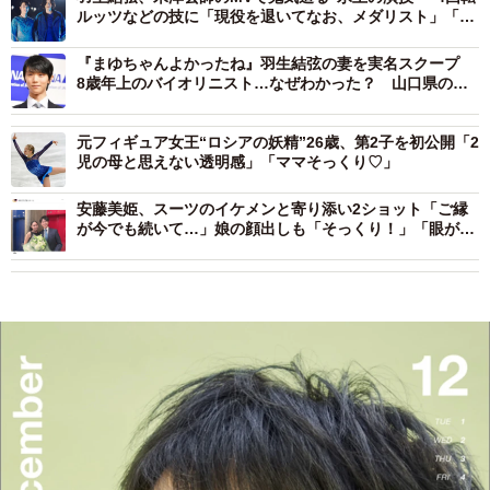
ルッツなどの技に「現役を退いてなお、メダリスト」「人
間はこんなにも美しい」
『まゆちゃんよかったね』羽生結弦の妻を実名スクープ
8歳年上のバイオリニスト…なぜわかった？ 山口県の地
元紙記者に聞いた
元フィギュア女王“ロシアの妖精”26歳、第2子を初公開「2
児の母と思えない透明感」「ママそっくり♡」
安藤美姫、スーツのイケメンと寄り添い2ショット「ご縁
が今でも続いて…」娘の顔出しも「そっくり！」「眼が似
てる」と話題に