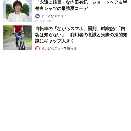
「永遠に綺麗」な内田有紀 ショートヘア＆半
袖白シャツの最強夏コーデ
まいどなメディア
2026.08.05
自転車の「ながらスマホ」罰則、6割超が「内
容は知らない」 利用者の意識と実際の法的知
識にギャップ大きく
まいどなニュース情報部
2026.08.05