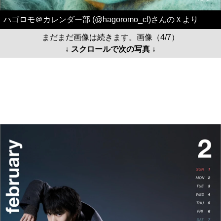
ハゴロモ＠カレンダー部 (@hagoromo_cl)さんのＸより
まだまだ画像は続きます。画像（4/7）
↓ スクロールで次の写真 ↓