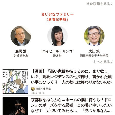
６位以降を見る
まいどなファミリー
（新着記事順）
森岡 浩
ハイヒール・リンゴ
大江 篤
姓氏研究家
漫才師
園田学園女子大学学長
もっと見る
【漫画】「高い家賃を払えるのに、まだ欲し
い？」高級レジデンスの七夕飾り、書かれた願
い事にびっくり 人の欲には終わりがないのか
松波 穂乃圭
2026.08.06
京都駅をぶらぶら→ホームの隅に何やら「ドロ
ン」のポーズをする忍者 この暑い中いったい
なぜ？ 近づいてみたら… 「見つかるなんて