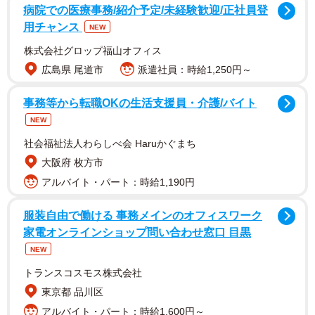
病院での医療事務/紹介予定/未経験歓迎/正社員登
用チャンス
NEW
株式会社グロップ福山オフィス
広島県 尾道市
派遣社員：時給1,250円～
羽生さんは、8月に自身のＸにて「今シーズンですが、より
事務等から転職OKの生活支援員・介護/バイト
進化するためにメンテナンス期間を設けることにしまし
NEW
た！」と活動を一時休止することを報告。「来年の春頃を
社会福祉法人わらしべ会 Haruかぐまち
目指して、たくさん勉強し、肉体改造もして、更に頑張っ
大阪府 枚方市
ていきますので、期待して待っていてください！」とコメ
アルバイト・パート：時給1,190円
ントを残し、話題となりました。
服装自由で働ける 事務メインのオフィスワーク
家電オンラインショップ問い合わせ窓口 目黒
NEW
トランスコスモス株式会社
東京都 品川区
アルバイト・パート：時給1,600円～