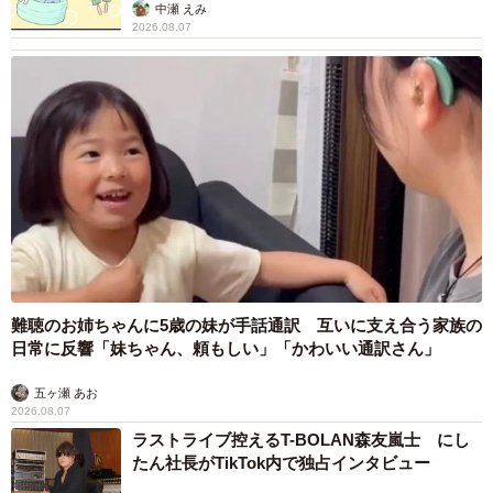
中瀬 えみ
2026.08.07
難聴のお姉ちゃんに5歳の妹が手話通訳 互いに支え合う家族の
日常に反響「妹ちゃん、頼もしい」「かわいい通訳さん」
五ヶ瀬 あお
2026.08.07
ラストライブ控えるT-BOLAN森友嵐士 にし
たん社長がTikTok内で独占インタビュー