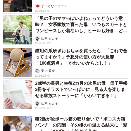
まいどなニュース
2026.08.07
「男の子のママっぽいよね」ってどういう意
味？ 女系家族で育った母 いつもスカートと
ワンピースしか着ないし、ヒールも好き どの
へんが…
山岡 もと子
2026.08.07
猫用の爪研ぎおもちゃを買ったら…「これで合
ってますか？」予想外の使い方が大反響
「100点満点」「かわいいからよし！」
梨木 香奈
2026.08.07
2歳半の長男と生後2カ月の次男の母 母子手帳
2冊をイラストでいっぱいに 見る人を楽しま
せる家族ストーリーに「かわいすぎる！」
山岡 もと子
2026.08.07
猫2匹が段ボール箱の取り合いで「ポコスカ猫
パンチ」の応酬 その後の心温まる結末に「愛