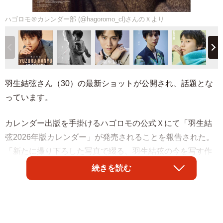
ハゴロモ＠カレンダー部 (@hagoromo_cl)さんのＸより
羽生結弦さん（30）の最新ショットが公開され、話題とな
っています。
カレンダー出版を手掛けるハゴロモの公式Ｘにて「羽生結
弦2026年版カレンダー」が発売されることを報告された。
「新たに撮り下ろした写真で綴る、羽生結弦の今を写す作
品集のような一冊 」とし、公開された枚6の写真には、季
続きを読む
節に合わせた服装や髪型で登場し、マフラーに包まれ柔ら
かい笑みを浮かべたり、鋭い視線を投げかけ、銀盤のよう
にポーズを決めたショットなど、様々な羽生さんの表情が
見られます。