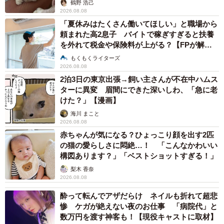
鶴野 浩己
2026.08.08
「夏休みはたくさん働いてほしい」と職場から
頼まれた高2息子 バイトで稼ぎすぎると扶養
を外れて税金や保険料が上がる？【FPが解
説】
もくもくライターズ
2026.08.08
2泊3日の東京出張→飼い主さんが不在中ハムス
ターに異変 眉間にできた深いしわ、「急に老
けた？」【漫画】
海川 まこと
2026.08.08
赤ちゃんが気になる？ひょっこり顔を出す2匹
の猫の愛らしさに悶絶…！ 「こんなかわいい
構図あります？」「ベストショットすぎる！」
梨木 香奈
2026.08.08
酔って転んでアザだらけ ネイルも折れて超悲
惨 ケガが絶えない夜のお仕事 「病院代」と
数万円を渡す神客も！【現役キャストに取材】