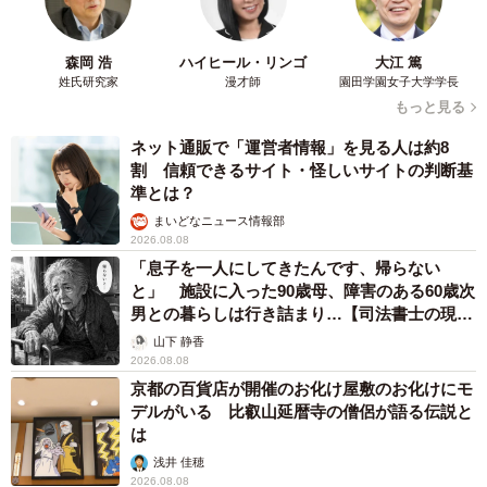
森岡 浩
ハイヒール・リンゴ
大江 篤
姓氏研究家
漫才師
園田学園女子大学学長
もっと見る
ネット通販で「運営者情報」を見る人は約8
割 信頼できるサイト・怪しいサイトの判断基
準とは？
まいどなニュース情報部
2026.08.08
「息子を一人にしてきたんです、帰らない
と」 施設に入った90歳母、障害のある60歳次
男との暮らしは行き詰まり…【司法書士の現場
から】
山下 静香
2026.08.08
京都の百貨店が開催のお化け屋敷のお化けにモ
デルがいる 比叡山延暦寺の僧侶が語る伝説と
は
浅井 佳穂
2026.08.08