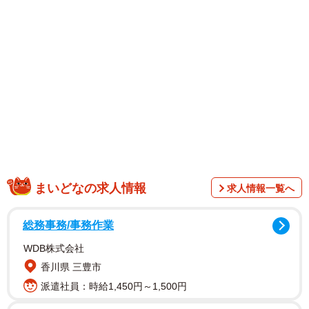
カレンダーは壁掛と卓上の2種類があり、全国の書店やオン
ラインショップにて発売されています。またオンラインシ
ョップでは購入サイトごとに異なる特典が用意されてお
り、ハゴロモの公式Ｘより確認できます。
この投稿にコメントでは「デスクが華やかに」「毎日楽し
くなりそう」「韓国の俳優みたい」「かっこいい～」「毎
月違う表情と視線にドキッとする」「最後のオマケのペー
ジも、凄く凄く好き」などの声が寄せられました。
まいどなの求人情報
求人情報一覧へ
総務事務/事務作業
WDB株式会社
香川県 三豊市
派遣社員：時給1,450円～1,500円