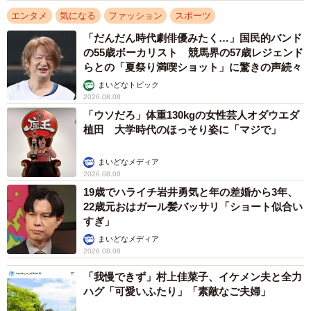
エンタメ
気になる
ファッション
スポーツ
「だんだん時代劇俳優みたく…」国民的バンド
の55歳ボーカリスト 競馬界の57歳レジェンド
らとの「夏祭り満喫ショット」に驚きの声続々
まいどなトピック
2026.08.08
「ウソだろ」体重130kgの女性芸人オダウエダ
植田 大学時代のほっそり姿に「マジで」
まいどなメディア
2026.08.08
19歳でハライチ岩井勇気と年の差婚から3年、
22歳元おはガール髪バッサリ「ショート似合い
すぎ」
まいどなメディア
2026.08.08
「我慢できず」村上佳菜子、イケメン夫と全力
ハグ「可愛いふたり」「素敵なご夫婦」