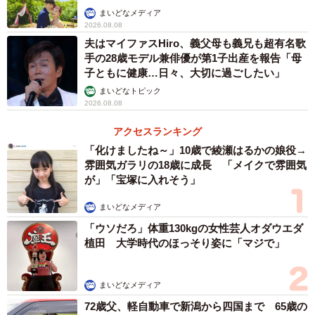
まいどなメディア
2026.08.08
夫はマイファスHiro、義父母も義兄も超有名歌
手の28歳モデル兼俳優が第1子出産を報告「母
子ともに健康…日々、大切に過ごしたい」
まいどなトピック
2026.08.08
アクセスランキング
「化けましたね～」10歳で綾瀬はるかの娘役→
雰囲気ガラリの18歳に成長 「メイクで雰囲気
が」「宝塚に入れそう」
まいどなメディア
「ウソだろ」体重130kgの女性芸人オダウエダ
植田 大学時代のほっそり姿に「マジで」
まいどなメディア
72歳父、軽自動車で新潟から四国まで 65歳の