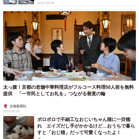
2026.08.08
太っ腹！京都の老舗中華料理店がフルコース料理50人前を無料
提供 「一市民としてお礼を」つながる善意の輪
京都新聞社
2026.08.08
ボロボロで不細工なおじいちゃん猫に一目惚
れ エイズだし手がかかるけど…おうちで暮ら
すと「おじ猫」だって可愛くなったよ！