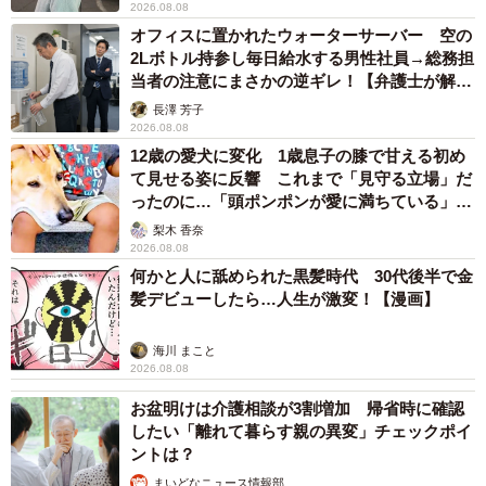
2026.08.08
オフィスに置かれたウォーターサーバー 空の
2Lボトル持参し毎日給水する男性社員→総務担
当者の注意にまさかの逆ギレ！【弁護士が解
説】
長澤 芳子
2026.08.08
12歳の愛犬に変化 1歳息子の膝で甘える初め
て見せる姿に反響 これまで「見守る立場」だ
ったのに…「頭ポンポンが愛に満ちている」
「尊…」
梨木 香奈
2026.08.08
何かと人に舐められた黒髪時代 30代後半で金
髪デビューしたら…人生が激変！【漫画】
海川 まこと
2026.08.08
お盆明けは介護相談が3割増加 帰省時に確認
したい「離れて暮らす親の異変」チェックポイ
ントは？
まいどなニュース情報部