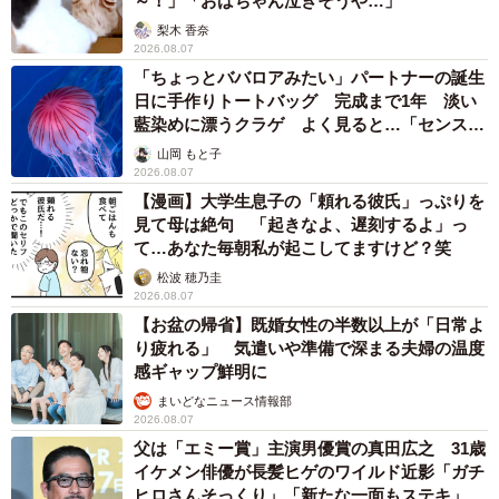
～！」「おばちゃん泣きそうや…」
梨木 香奈
2026.08.07
「ちょっとババロアみたい」パートナーの誕生
日に手作りトートバッグ 完成まで1年 淡い
藍染めに漂うクラゲ よく見ると…「センスす
ごい」
山岡 もと子
2026.08.07
【漫画】大学生息子の「頼れる彼氏」っぷりを
見て母は絶句 「起きなよ、遅刻するよ」っ
て…あなた毎朝私が起こしてますけど？笑
松波 穂乃圭
2026.08.07
【お盆の帰省】既婚女性の半数以上が「日常よ
り疲れる」 気遣いや準備で深まる夫婦の温度
感ギャップ鮮明に
まいどなニュース情報部
2026.08.07
父は「エミー賞」主演男優賞の真田広之 31歳
イケメン俳優が長髪ヒゲのワイルド近影「ガチ
ヒロさんそっくり」「新たな一面もステキ」