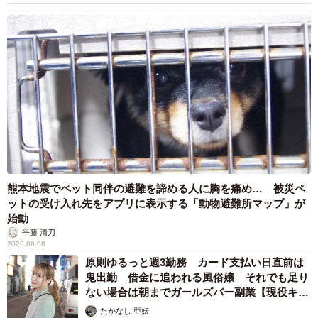
熊本地震でペット同伴の避難を諦める人に胸を痛め… 被災ペ
ットの受け入れ先をアプリに表示する「動物避難所マップ」が
始動
平藤 清刀
2026.08.08
原則ゆるっと週3勤務 カード支払い日直前は
鬼出勤 借金に追われる風俗嬢 それでも足り
ない場合は朝までガールズバー副業【現役キャ
ストに取材】
たかなし 亜妖