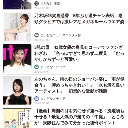
たかなし 亜妖
2026.08.07
乃木坂46賀喜遥香 5年ぶり週チャン表紙 巻
頭グラビアでは激レアなメガネルームウエア姿
まいどなニュースエンタメ部
2026.08.07
3児の母 43歳女優の肩見せコーデでファンざ
わざわ 「色っぽすぎて思わず二度見」「むっ
かしからずっと可愛い」
まいどなトピック
2026.08.07
あのちゃん、雨の日のショーパン姿に「雨が似
合う」「脚めっちゃきれい！」「水も滴る良い
アーティスト」 幻想的な近影が話題
まいどなメディア
2026.08.07
【漫画】周囲の目を気にせず遊べる！洗濯物も
干せる！最近人気の戸建ての「中庭」 ところ
が…実際住んでみて分かった後悔ポイント