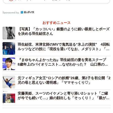
Sponsored by
おすすめニュース
【写真】「カッコいい」銀盤のように鋭い眼差しとポーズ
を決める羽生結弦さん
羽生結弦、米津玄師のMVで鬼気迫る“氷上の演技” 4回転
ルッツなどの技に「現役を退いてなお、メダリスト」「人
間はこんなにも美しい」
『まゆちゃんよかったね』羽生結弦の妻を実名スクープ
8歳年上のバイオリニスト…なぜわかった？ 山口県の地
元紙記者に聞いた
元フィギュア女王“ロシアの妖精”26歳、第2子を初公開「2
児の母と思えない透明感」「ママそっくり♡」
安藤美姫、スーツのイケメンと寄り添い2ショット「ご縁
が今でも続いて…」娘の顔出しも「そっくり！」「眼が似
てる」と話題に