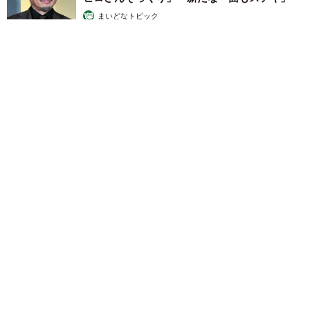
まいどなトピック
2026.08.07
退職金を運用に回せる人は何が違う？ 「退職金額の多さ」より
重要な“ある経験”とは
まいどなニュース情報部
2026.08.07
「火事以来10カ月ぶり」全焼した自宅訪れた林
家ぺー 内装も壁も取り払われスケルトン状態