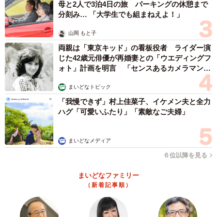
母と2人で3泊4日の旅 パーキングの休憩まで
分刻み… 「大学生でも組まねえよ！」
山岡 もと子
両親は「東京キッド」の看板役者 ライダー演
じた42歳元俳優が再婚妻との「ウエディングフ
ォト」計画を明言 「センスあるカメラマン求
む」
まいどなトピック
「我慢できず」村上佳菜子、イケメン夫と全力
ハグ「可愛いふたり」「素敵なご夫婦」
まいどなメディア
６位以降を見る
まいどなファミリー
（新着記事順）