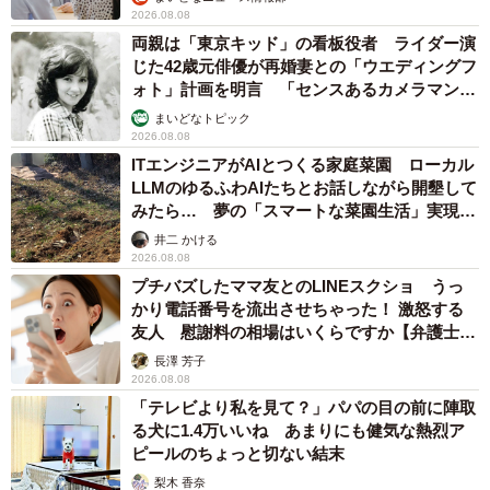
2026.08.08
両親は「東京キッド」の看板役者 ライダー演
じた42歳元俳優が再婚妻との「ウエディングフ
ォト」計画を明言 「センスあるカメラマン求
む」
まいどなトピック
2026.08.08
ITエンジニアがAIとつくる家庭菜園 ローカル
LLMのゆるふわAIたちとお話しながら開墾して
みたら… 夢の「スマートな菜園生活」実現な
るか
井二 かける
2026.08.08
プチバズしたママ友とのLINEスクショ うっ
かり電話番号を流出させちゃった！ 激怒する
友人 慰謝料の相場はいくらですか【弁護士が
解説】
長澤 芳子
2026.08.08
「テレビより私を見て？」パパの目の前に陣取
る犬に1.4万いいね あまりにも健気な熱烈ア
ピールのちょっと切ない結末
梨木 香奈