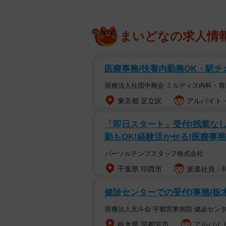
まいどなの求人情
医療事務/扶養内勤務OK・駅チ
医療法人社団中興会 ミルディス内科・
東京都 足立区
アルバイト・
「即日スタート」受付/残業なし/
勤もOK!経験活かせる!医療事務
パーソルテンプスタッフ株式会社
千葉県 印西市
派遣社員：時
健診センターでの受付/事務/
医療法人北斗会 宇都宮東病院 健診センタ
栃木県 宇都宮市
アルバイト