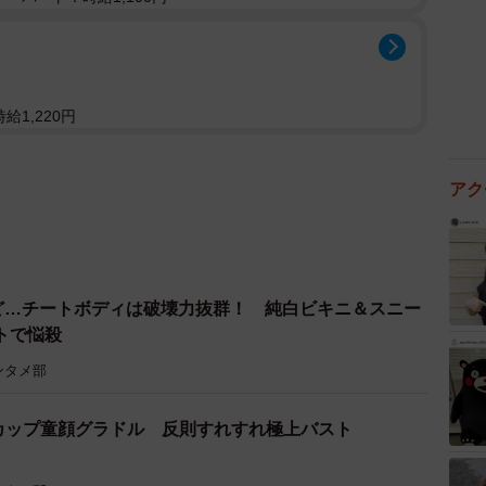
給1,220円
アク
けど…チートボディは破壊力抜群！ 純白ビキニ＆スニー
トで悩殺
ンタメ部
カップ童顔グラドル 反則すれすれ極上バスト