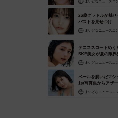
まいどなニュースエ
26歳グラドルが魅せ
バストを見せつけ
まいどなニュースエ
テニススコートめく
SKE美女が夏の限
まいどなニュースエ
ベールを脱いだマシ
1st写真集からアザ
まいどなニュースエ