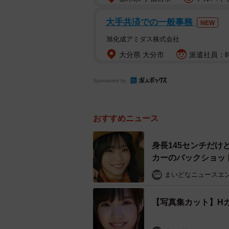
大手共済での一般事務
NEW
旭化成アミダス株式会社
大分県 大分市
派遣社員：時
Sponsored by
おすすめニュース
身長145センチだ
カーのバックショッ
まいどなニュースエ
【写真集カット】H