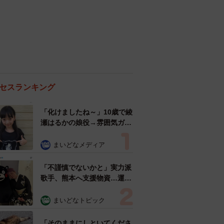
セスランキング
「化けましたね～」10歳で綾
瀬はるかの娘役→雰囲気ガラ
リの18歳に成長 「メイクで
雰囲気が」「宝塚に入れそ
まいどなメディア
う」
「不謹慎でないかと」実力派
歌手、熊本へ支援物資…運搬
トラックの車体デザインにた
めらい 「痛いほど伝わる」
まいどなトピック
「行動され立派」
「そのままにしといてくださ