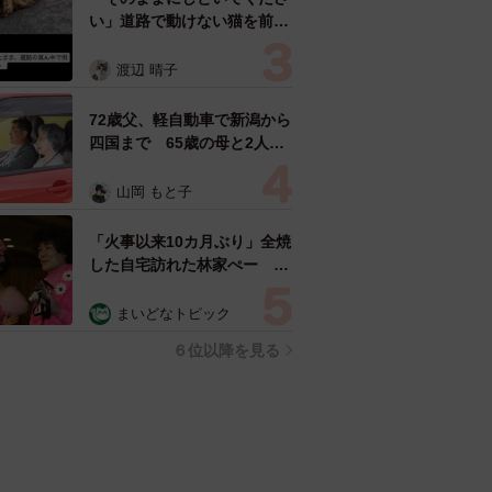
い」道路で動けない猫を前に
返された一言… 懸命に生き
ようとした4日間 「命の重
渡辺 晴子
さはみんな同じ」保護団体代
表の訴え
72歳父、軽自動車で新潟から
四国まで 65歳の母と2人で
3泊4日の旅 パーキングの休
憩まで分刻み… 「大学生で
山岡 もと子
も組まねえよ！」
「火事以来10カ月ぶり」全焼
した自宅訪れた林家ぺー 内
装も壁も取り払われスケルト
ン状態の部屋に呆然
まいどなトピック
６位以降を見る