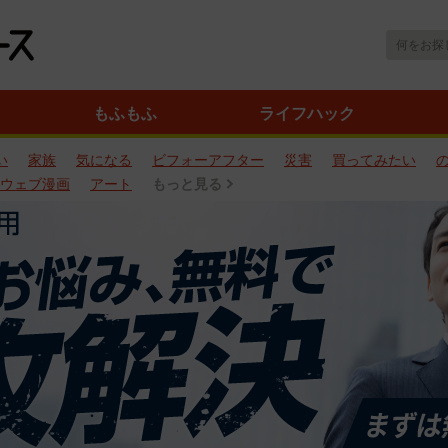
もふもふ
ライフハック
い
家族
気になる
ビフォーアフター
災害
買ってみたい
ウェブ漫画
アート
もっと見る