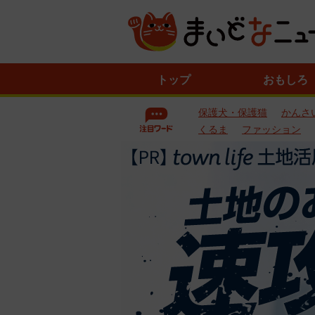
ニ
トップ
おもしろ
ュ
ー
保護犬・保護猫
かんさ
ス
一
くるま
ファッション
覧