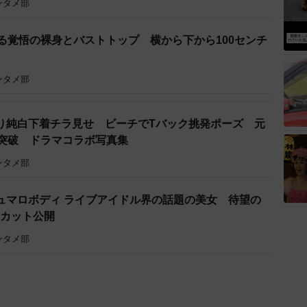
ンタメ部
る覚悟の裸身とバストトップ 横から下から100センチ
ンタメ部
り純白下着チラ見せ ビーチでTバック挑発ポーズ 元
界突破 ドラマコラボ写真集
ンタメ部
ュマロボディ ライブアイドル界の話題の美女 待望の
ーカット公開
ンタメ部