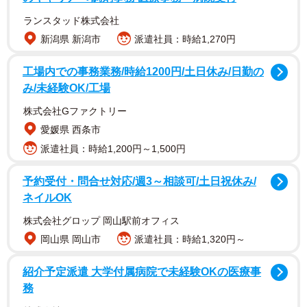
ランスタッド株式会社
新潟県 新潟市
派遣社員：時給1,270円
工場内での事務業務/時給1200円/土日休み/日勤の
み/未経験OK/工場
株式会社Gファクトリー
愛媛県 西条市
派遣社員：時給1,200円～1,500円
予約受付・問合せ対応/週3～相談可/土日祝休み/
2/3
ネイルOK
株式会社グロップ 岡山駅前オフィス
また、「セブンスター・メンソール・ソリッド・ホワイ
岡山県 岡山市
派遣社員：時給1,320円～
ト」は、2022年にタール18mgのレギュラー製品として発売
された「セブンスター・ボールド・ブラック」と対をなす
紹介予定派遣 大学付属病院で未経験OKの医療事
メンソール製品となっている。
務