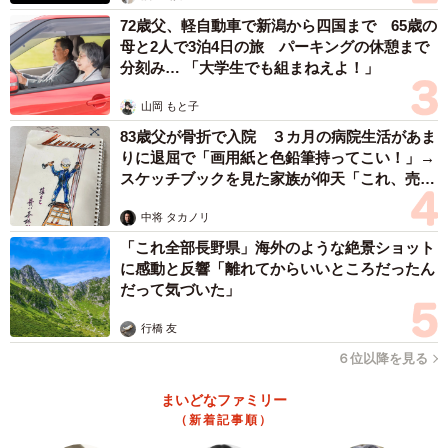
72歳父、軽自動車で新潟から四国まで 65歳の
母と2人で3泊4日の旅 パーキングの休憩まで
分刻み… 「大学生でも組まねえよ！」
山岡 もと子
83歳父が骨折で入院 ３カ月の病院生活があま
りに退屈で「画用紙と色鉛筆持ってこい！」→
スケッチブックを見た家族が仰天「これ、売れ
ますよ…」
中将 タカノリ
「これ全部長野県」海外のような絶景ショット
に感動と反響「離れてからいいところだったん
だって気づいた」
行橋 友
６位以降を見る
まいどなファミリー
（新着記事順）