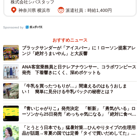
株式会社シバスタッフ
神奈川県 横浜市
派遣社員：時給1,400円
Sponsored by
おすすめニュース
ブラックサンダーが「アイスバー」に！ローソン提案アレ
ンジ「絶対うまいやん」と大反響
ANA客室乗務員と日テレアナウンサー、コラボワンピース
発売 下着響きにくく、深めポケットも
「牛乳を買ったつもりが…」間違えるのはもうおしま
い！ 簡単に見分ける牛乳パックの秘密とは？
『青いじゃがりこ』発売決定 「斬新」「勇気がいる」ロ
ーソンから25日発売「めっちゃ気になる」「絶対に食べた
い」と期待の声も
「とうとう日本でも」猛暑対策…ひんやりタイプの生理用
品が話題→常夏の国では定番「タイで買いだめしてた」
「ずっと探してた」