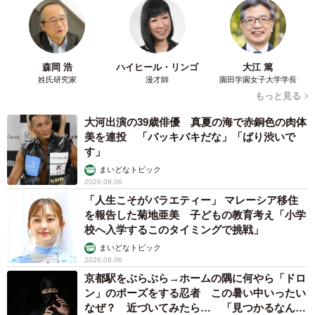
森岡 浩
ハイヒール・リンゴ
大江 篤
姓氏研究家
漫才師
園田学園女子大学学長
もっと見る
大河出演の39歳俳優 真夏の海で赤銅色の肉体
美を連投 「バッキバキだな」「ばり渋いで
す」
まいどなトピック
2026.08.06
「人生こそがバラエティー」 マレーシア移住
を報告した菊地亜美 子どもの教育考え「小学
校へ入学するこのタイミングで挑戦」
まいどなトピック
2026.08.06
京都駅をぶらぶら→ホームの隅に何やら「ドロ
ン」のポーズをする忍者 この暑い中いったい
なぜ？ 近づいてみたら… 「見つかるなんて