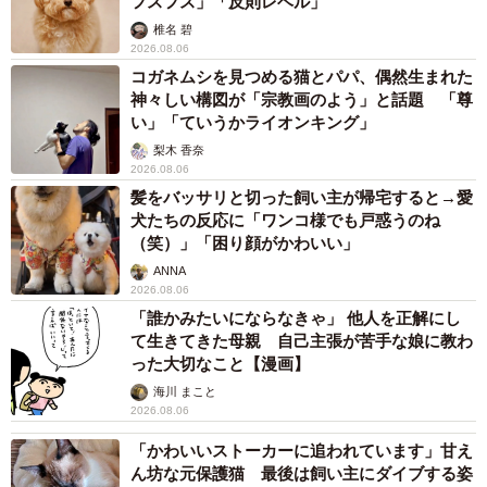
フスフス」「反則レベル」
椎名 碧
2026.08.06
コガネムシを見つめる猫とパパ、偶然生まれた
神々しい構図が「宗教画のよう」と話題 「尊
い」「ていうかライオンキング」
梨木 香奈
2026.08.06
髪をバッサリと切った飼い主が帰宅すると→愛
犬たちの反応に「ワンコ様でも戸惑うのね
（笑）」「困り顔がかわいい」
ANNA
2026.08.06
「誰かみたいにならなきゃ」 他人を正解にし
て生きてきた母親 自己主張が苦手な娘に教わ
った大切なこと【漫画】
海川 まこと
2026.08.06
「かわいいストーカーに追われています」甘え
ん坊な元保護猫 最後は飼い主にダイブする姿