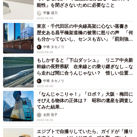
能性」を閉ざさないために必要なこと
平藤 清刀
2026.08.06
東京・千代田区の中央線高架に心ない落書き
歴史ある昌平橋架道橋の被害に怒りの声 「何
も分かってないし、センスも古い」「罰則強化
して」
中将 タカノリ
2026.08.06
もしかすると「下山ダッシュ」 リニア中央新
幹線の長野県駅 在来線との乗り継ぎなし→な
ら走れば間に合うんじゃない？ 惜しい位置関
係が反響
中将 タカノリ
2026.08.06
「なんじゃこりゃ！」「ロボ？」大阪・梅田に
そびえる物体の正体は？ 昭和の遺産を調査し
てみた結果…
太田 浩子
2026.08.06
エジプトで自撮りしていたら、ガイドが「撮り