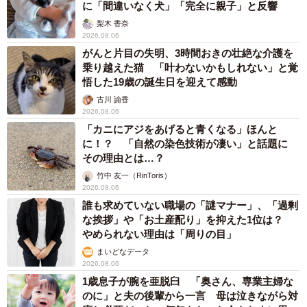
に「間違いなく犬」「完全に親子」と反響
梨木 香奈
2026.08.06
がんと片目の失明、3時間おきの壮絶な介護を
乗り越えた猫 「叶わないかもしれない」と覚
悟した19歳の誕生日を迎えて感動
古川 諭香
2026.08.06
「カニにアジをあげると青くなる」ほんと
に！？ 「自然の染色技術が凄い」と話題に
その理由とは…？
竹中 友一（RinToris）
2026.08.06
誰も求めていない職場の「謎マナー」、「過剰
な挨拶」や「お土産配り」を抑えた1位は？
やめられない理由は「周りの目」
まいどなデータ
2026.08.06
1歳息子が腕を亜脱臼 「奥さん、専業主婦な
のに」と夫の後輩から一言 母は泣きながら対