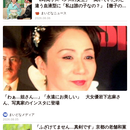
違う血液型に「私は誰の子なの？」【徹子の部
屋】
まいどなニュース
2026.08.06
「わぁ…姐さん…」「永遠にお美しい」 大女優岩下志麻さ
ん、写真家のインスタに登場
まいどなメディア
2026.08.05
「ふざけてません…真剣です」京都の老舗和菓