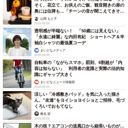
そく、花立て、お供えのご飯、観音開きの扉の
奥には位牌も…「チーンの音が聞こえてきそ
う」
山岡 もと子
2026.08.05
透明感が半端ない！ 「50歳には見えない」
「永遠に綺麗」な内田有紀 ショートヘア＆半
袖白シャツの最強夏コーデ
まいどなメディア
2026.08.05
自転車の「ながらスマホ」罰則、6割超が「内
容は知らない」 利用者の意識と実際の法的知
識にギャップ大きく
まいどなニュース情報部
2026.08.05
涼しい「冷感敷きパッド」を気に入った猫さ
ん、”友達”をヨイショヨイショとご招待、毛づ
くろいでおもてなし
椎名 碧
2026.08.05
木の枝？エアコンの送風口から細長いものが…