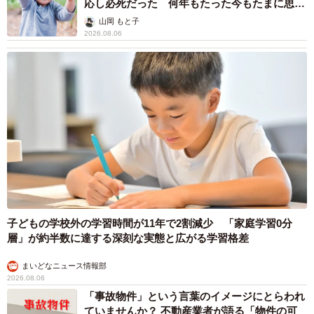
応し必死だった 何年もたった今もたまに思い
出し…
山岡 もと子
2026.08.06
子どもの学校外の学習時間が11年で2割減少 「家庭学習0分
層」が約半数に達する深刻な実態と広がる学習格差
まいどなニュース情報部
2026.08.06
「事故物件」という言葉のイメージにとらわれ
ていませんか？ 不動産業者が語る「物件の可