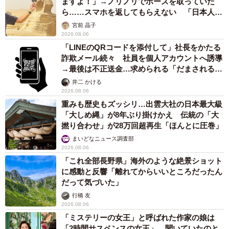
ますよ！」→ノリノリでポーズを取っていた
ら……スマホを返してもらえない 「日本人は
カモ代表かも」「私は6時間で3万円払った」
宮前 晶子
2026.08.06
「LINEのQRコードを添付して」社長をかたる
詐欺メール続々 社員を個人アカウントへ誘導
→最後は不正送金…求められる「だまされる前
提」の対策
井二 かける
2026.08.06
重みも歴史もズッシリ…出雲大社の日本最大級
「大しめ縄」が8年ぶり掛けかえ 伝統の「大
撚り合わせ」が28万回超再生「ほんとに圧巻」
まいどなニュース調査部
2026.08.06
「これ全部長野県」海外のような絶景ショット
に感動と反響「離れてからいいところだったん
だって気づいた」
行橋 友
2026.08.06
「ミステリーの女王」と呼ばれた作家の娘は
「2時間サスペンスの女王」 聞いていたのと