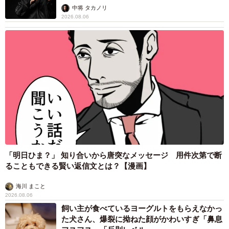
未熟」
中将 タカノリ
2026.08.06
「明日ひま？」 知り合いから唐突なメッセージ 用件次第で断
ることもできる賢い返信文とは？【漫画】
海川 まこと
2026.08.06
飼い主が食べているヨーグルトをもらえなかっ
た犬さん、爆裂に拗ねた顔がかわいすぎ「鼻息