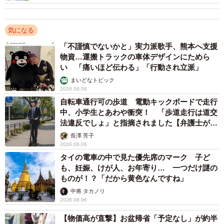
気になる
「不謹慎でないかと」実力派歌手、熊本へ支援
物資…運搬トラックの車体デザインにためら
い 「痛いほど伝わる」「行動され立派」
まいどなトピック
2026.08.06
自転車通行可の歩道 電動キックボードで走行
3/3
中、小学生とあわや衝突！ 「歩道走行は道交
法違反でしょ」と指摘されました【弁護士が解
説】
長澤 芳子
2026年1月中旬以降、現在CLUB JT オンラインショップで
2026.08.06
販売している「セブンスター・ボールド・ブラック」とと
タイの電車の中で見た優先席のマーク 子ど
も、妊娠、けが人、お年寄り… 一つだけ謎の
もに、全国の一部たばこ販売店でも取り扱いが始まる。価
ものが！？「だから黄色なんですね」
格は20本入りボックスで600円。
中将 タカノリ
2026.08.06
【物価高が直撃】お盆帰省「予定なし」が約半