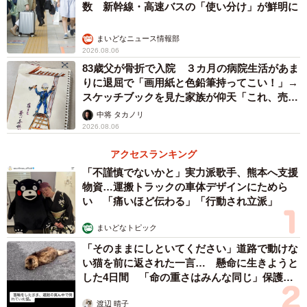
数 新幹線・高速バスの「使い分け」が鮮明に
まいどなニュース情報部
2026.08.06
83歳父が骨折で入院 ３カ月の病院生活があま
りに退屈で「画用紙と色鉛筆持ってこい！」→
スケッチブックを見た家族が仰天「これ、売れ
ますよ…」
中将 タカノリ
2026.08.06
アクセスランキング
「不謹慎でないかと」実力派歌手、熊本へ支援
物資…運搬トラックの車体デザインにためら
い 「痛いほど伝わる」「行動され立派」
まいどなトピック
「そのままにしといてください」道路で動けな
い猫を前に返された一言… 懸命に生きようと
した4日間 「命の重さはみんな同じ」保護団
体代表の訴え
渡辺 晴子