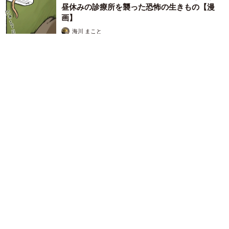
昼休みの診療所を襲った恐怖の生きもの【漫
画】
海川 まこと
2026.08.05
保護猫カフェでひとりぼっちだった「耳が聞こえないシニア
猫」と運命の出会い→重度のペットロスで適応障害だった女性
の人生が一変
古川 諭香
2026.08.05