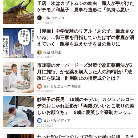
子店 次はカブトムシの幼虫 職人が手がけた
ゲテモノ和菓子 見事な造形に「気持ち悪いく
らいリアル」
中将 タカノリ
2026.08.05
【漫画】中学受験のリアル「あの子、最近見な
いね」…御三家を目指していたはずの家庭が消
えていく 限界を迎えた子を目の当りに
松波 穂乃圭
2026.08.05
市販薬のオーバードーズ対策で改正薬機法が5
月に施行、かぜ薬を購入した人の約6割が「法
改正を認知」乱用防止の指定成分とは？
まいどなニュース情報部
2026.08.05
紗栄子の長男 18歳のモデル、カジュアルコー
デのおしゃれ近影が「両親のいいとこ取りの美
しいお顔立ち」 9歳に渡英し全寮制カレッジ
で学ぶ
まいどなメディア
2026.08.05
たった50パーツのレゴで作った極小仏壇 ろう