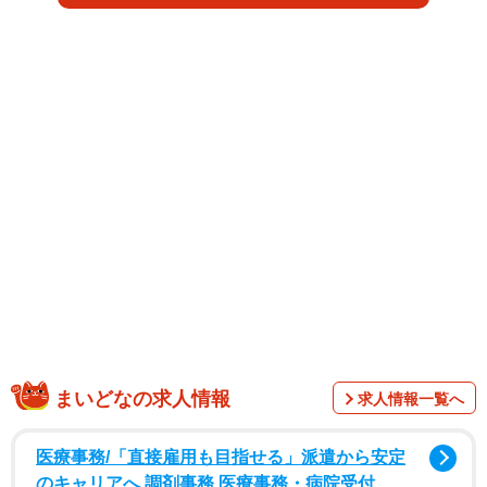
「セブンスター・メンソール・ソリッド・ホワイト」は、
18mgという高タールにより、セブンスターメンソールシリ
ーズ内最強の吸いごたえを実現した。独自のブレンドによ
るたばこの旨味、香りを活かした重厚な味わいと、セブン
スターならではの広がりのある煙の旨さを、ソリッドなメ
ンソール感とともに愉しむことができる。
まいどなの求人情報
求人情報一覧へ
医療事務/「直接雇用も目指せる」派遣から安定
のキャリアへ 調剤事務 医療事務・病院受付