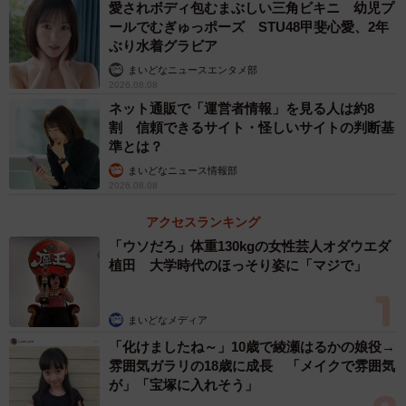
愛されボディ包むまぶしい三角ビキニ 幼児プ
ールでむぎゅっポーズ STU48甲斐心愛、2年
ぶり水着グラビア
まいどなニュースエンタメ部
2026.08.08
ネット通販で「運営者情報」を見る人は約8
割 信頼できるサイト・怪しいサイトの判断基
準とは？
まいどなニュース情報部
2026.08.08
アクセスランキング
「ウソだろ」体重130kgの女性芸人オダウエダ
植田 大学時代のほっそり姿に「マジで」
まいどなメディア
「化けましたね～」10歳で綾瀬はるかの娘役→
雰囲気ガラリの18歳に成長 「メイクで雰囲気
が」「宝塚に入れそう」