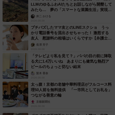
LLMのゆるふわAIたちとお話しながら開墾して
みたら… 夢の「スマートな菜園生活」実現な
るか
井二 かける
2026.08.08
プチバズしたママ友とのLINEスクショ うっ
かり電話番号を流出させちゃった！ 激怒する
友人 慰謝料の相場はいくらですか【弁護士が
解説】
長澤 芳子
2026.08.08
「テレビより私を見て？」パパの目の前に陣取
る犬に1.4万いいね あまりにも健気な熱烈ア
ピールのちょっと切ない結末
梨木 香奈
2026.08.08
太っ腹！京都の老舗中華料理店がフルコース料
理50人前を無料提供 「一市民としてお礼を」
つながる善意の輪
京都新聞社
2026.08.08