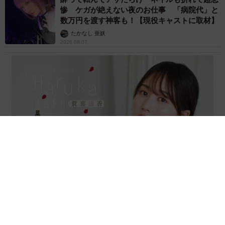
惨 ケガが絶えない夜のお仕事 「病院代」と
数万円を渡す神客も！【現役キャストに取材】
たかなし 亜妖
2026.08.07
乃木坂46賀喜遥香 5年ぶり週チャン表紙 巻頭グラビアでは
激レアなメガネルームウエア姿
まいどなニュースエンタメ部
2026.08.07