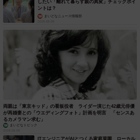
したい「離れて暮らす親の異変」チェックポイ
ントは？
まいどなニュース情報部
2026.08.08
両親は「東京キッド」の看板役者 ライダー演じた42歳元俳優
が再婚妻との「ウエディングフォト」計画を明言 「センスあ
るカメラマン求む」
まいどなトピック
2026.08.08
ITエンジニアがAIとつくる家庭菜園 ローカル