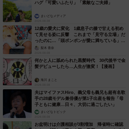
ハグ「可愛いふたり」「素敵なご夫婦」
まいどなメディア
2026.08.08
12歳の愛犬に変化 1歳息子の膝で甘える初め
て見せる姿に反響 これまで「見守る立場」だ
ったのに…「頭ポンポンが愛に満ちている」
「尊…」
梨木 香奈
2026.08.08
何かと人に舐められた黒髪時代 30代後半で金
髪デビューしたら…人生が激変！【漫画】
海川 まこと
2026.08.08
夫はマイファスHiro、義父母も義兄も超有名歌
手の28歳モデル兼俳優が第1子出産を報告「母
子ともに健康…日々、大切に過ごしたい」
まいどなトピック
2026.08.08
お盆明けは介護相談が3割増加 帰省時に確認