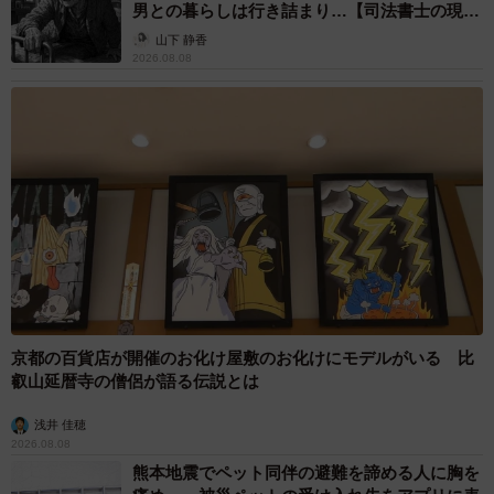
男との暮らしは行き詰まり…【司法書士の現場
から】
山下 静香
2026.08.08
京都の百貨店が開催のお化け屋敷のお化けにモデルがいる 比
叡山延暦寺の僧侶が語る伝説とは
浅井 佳穂
2026.08.08
熊本地震でペット同伴の避難を諦める人に胸を