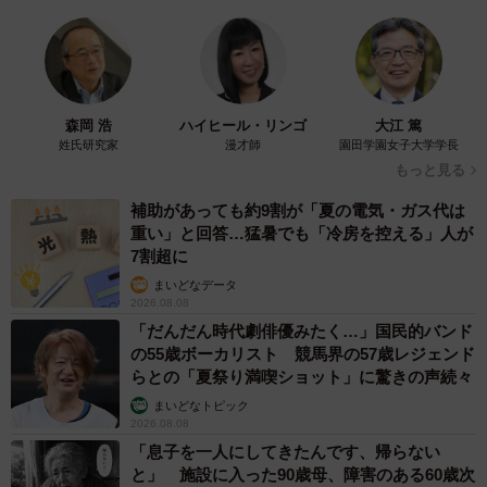
森岡 浩
ハイヒール・リンゴ
大江 篤
姓氏研究家
漫才師
園田学園女子大学学長
もっと見る
補助があっても約9割が「夏の電気・ガス代は
重い」と回答…猛暑でも「冷房を控える」人が
7割超に
まいどなデータ
2026.08.08
「だんだん時代劇俳優みたく…」国民的バンド
の55歳ボーカリスト 競馬界の57歳レジェンド
らとの「夏祭り満喫ショット」に驚きの声続々
まいどなトピック
2026.08.08
「息子を一人にしてきたんです、帰らない
と」 施設に入った90歳母、障害のある60歳次