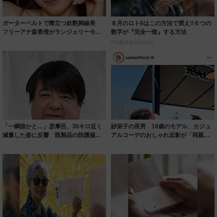
ガーターベルトで際立つ妖艶脚線美
８月のロト6はこの方法で買え!!６つの
フリーアナ森香澄がランジェリーモデ
数字が『完全一致』する方法
ルに ｢PE...
PR(株式会社MURA)
「一瞬誰かと…」彦摩呂、30キロ近く
紗栄子の長男 18歳のモデル、カジュ
減量した姿に反響 既製品の防護服が
アルコーデのおしゃれ近影が「両親の
着られると...
いいとこ取...