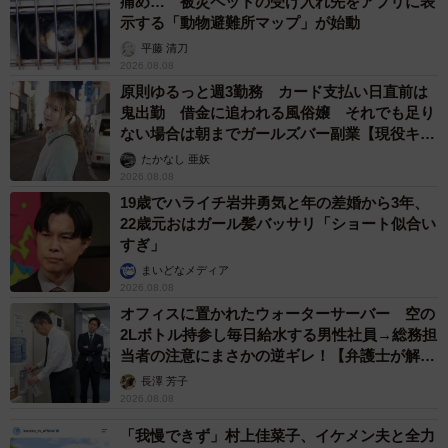
痛め… 被災ペットの受け入れ先をアプリに表
示する「動物避難所マップ」が始動
平藤 清刀
2026.08.08
原則ゆるっと週3勤務 カード支払い日直前は
鬼出勤 借金に追われる風俗嬢 それでも足り
ない場合は朝までガールズバー副業【現役キャ
ストに取材】
たかなし 亜妖
2026.08.08
19歳でハライチ岩井勇気と年の差婚から3年、
22歳元おはガール髪バッサリ「ショート似合い
すぎ」
まいどなメディア
2026.08.08
オフィスに置かれたウォーターサーバー 空の
2Lボトル持参し毎日給水する男性社員→総務担
当者の注意にまさかの逆ギレ！【弁護士が解
説】
長澤 芳子
2026.08.08
「我慢できず」村上佳菜子、イケメン夫と全力