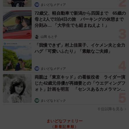
まいどなメディア
72歳父、軽自動車で新潟から四国まで 65歳の
母と2人で3泊4日の旅 パーキングの休憩まで
分刻み… 「大学生でも組まねえよ！」
山岡 もと子
「我慢できず」村上佳菜子、イケメン夫と全力
ハグ「可愛いふたり」「素敵なご夫婦」
まいどなメディア
両親は「東京キッド」の看板役者 ライダー演
じた42歳元俳優が再婚妻との「ウエディングフ
ォト」計画を明言 「センスあるカメラマン求
む」
まいどなトピック
６位以降を見る
まいどなファミリー
（新着記事順）