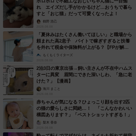
ボロボロで不細工なおじいちゃん猫に一目惚
れ エイズだし手がかかるけど…おうちで暮ら
すと「おじ猫」だって可愛くなったよ！
鶴野 浩己
2026.08.08
「夏休みはたくさん働いてほしい」と職場から
頼まれた高2息子 バイトで稼ぎすぎると扶養
を外れて税金や保険料が上がる？【FPが解
説】
もくもくライターズ
2026.08.08
2泊3日の東京出張→飼い主さんが不在中ハムス
ターに異変 眉間にできた深いしわ、「急に老
けた？」【漫画】
海川 まこと
2026.08.08
赤ちゃんが気になる？ひょっこり顔を出す2匹
の猫の愛らしさに悶絶…！ 「こんなかわいい
構図あります？」「ベストショットすぎる！」
梨木 香奈
2026.08.08
酔って転んでアザだらけ ネイルも折れて超悲