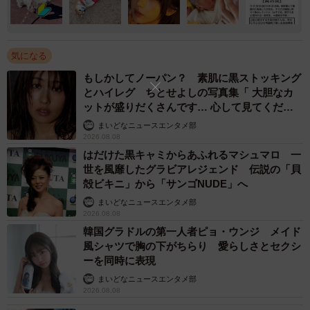
気になる
もしかしてノーパン？ 素肌に黒ストッキング
とハイレグ ちとせよしの写真集「 大胆なカ
ットが盛りだくさんです… 心して見てくださ
い」
まいどなニュースエンタメ部
2026.08.08
はだけた黒キャミからあふれるマシュマロ 一
世を風靡したグラビアレジェンド 伝説の「貝
殻ビキニ」から「サンゴNUDE」へ
まいどなニュースエンタメ部
2026.08.08
韓国グラドルの第一人者ピョ・ウンジ メイド
風シャツで胸の下がちらり 愛らしさとセクシ
ーを同時に表現
まいどなニュースエンタメ部
2026.08.08