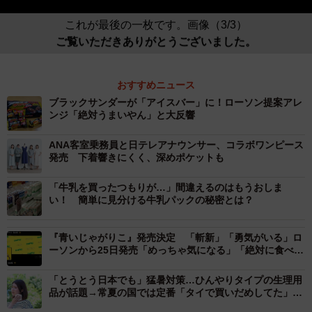
これが最後の一枚です。画像（3/3）
ご覧いただきありがとうございました。
おすすめニュース
ブラックサンダーが「アイスバー」に！ローソン提案アレ
ンジ「絶対うまいやん」と大反響
ANA客室乗務員と日テレアナウンサー、コラボワンピース
発売 下着響きにくく、深めポケットも
「牛乳を買ったつもりが…」間違えるのはもうおしま
い！ 簡単に見分ける牛乳パックの秘密とは？
『青いじゃがりこ』発売決定 「斬新」「勇気がいる」ロ
ーソンから25日発売「めっちゃ気になる」「絶対に食べた
い」と期待の声も
「とうとう日本でも」猛暑対策…ひんやりタイプの生理用
品が話題→常夏の国では定番「タイで買いだめしてた」
「ずっと探してた」