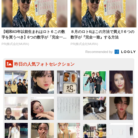
【昭和43年以前生まれはロト６この数
８月のロト6はこの方法で買え!!６つの
字を買うべき】6つの数字が「完全一
数字が『完全一致』する方法
致」する方...
PR(株式会社MURA)
PR(株式会社MURA)
Recommended by
昨日の人気フォトセレクション