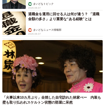
まいどなトピック
2026.08.07
退職金を運用に回せる人は何が違う？ 「退職
金額の多さ」より重要な“ある経験”とは
まいどなニュース情報部
2026.08.07
「火事以来10カ月ぶり」全焼した自宅訪れた林家ぺー 内装も
壁も取り払われスケルトン状態の部屋に呆然