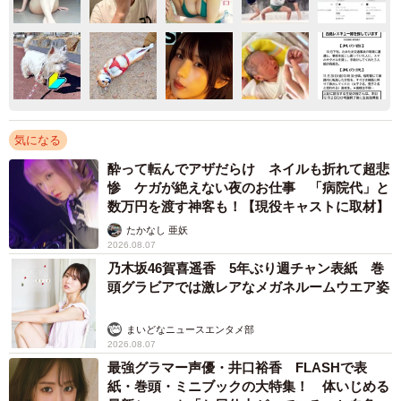
気になる
酔って転んでアザだらけ ネイルも折れて超悲
惨 ケガが絶えない夜のお仕事 「病院代」と
数万円を渡す神客も！【現役キャストに取材】
たかなし 亜妖
2026.08.07
乃木坂46賀喜遥香 5年ぶり週チャン表紙 巻
頭グラビアでは激レアなメガネルームウエア姿
まいどなニュースエンタメ部
2026.08.07
最強グラマー声優・井口裕香 FLASHで表
紙・巻頭・ミニブックの大特集！ 体いじめる