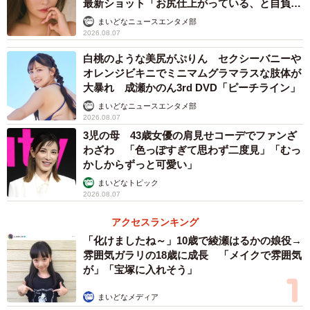
最新ショット「お尻仕上がっている、と自負し
ています」「いくつになっても理想の身体でい
まいどなニュースエンタメ部
たい」
2026.08.07
白桃のような美尻がぷりん セクシーバニーや
オレンジビキニでミニマムグラマラスな肢体が
大暴れ 成瀬かのん3rd DVD「ピーチライン」
まいどなニュースエンタメ部
2026.08.07
3児の母 43歳女優の肩見せコーデでファンざ
わざわ 「色っぽすぎて思わず二度見」「むっ
かしからずっと可愛い」
まいどなトピック
2026.08.07
アクセスランキング
「化けましたね～」10歳で綾瀬はるかの娘役→
雰囲気ガラリの18歳に成長 「メイクで雰囲気
が」「宝塚に入れそう」
まいどなメディア