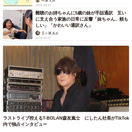
中瀬 えみ
2026.08.07
難聴のお姉ちゃんに5歳の妹が手話通訳 互い
に支え合う家族の日常に反響「妹ちゃん、頼も
しい」「かわいい通訳さん」
五ヶ瀬 あお
2026.08.07
ラストライブ控えるT-BOLAN森友嵐士 にしたん社長がTikTok
内で独占インタビュー