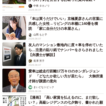
中将 タカノリ
2026.08.07
「本は買うだけでいい」京極夏彦さんの言葉に
共感した女性→リビングの本棚に140冊を積
読 「家に自分だけの本屋さん」
山岡 もと子
2026.08.07
友人のマンション敷地内に度々車を停めていた
ら…注意の貼り紙でナンバーをさらされました
【弁護士が解説】
長澤 芳子
2026.08.07
愛車は総走行距離17万キロのホンダレジェン
ド 「どなたか欲しい方が居たら」 大御所漫
才師が譲渡の意向
まいどなトピック
2026.08.06
【漫画】「高い家賃を払えるのに、まだ欲し
い？」高級レジデンスの七夕飾り、書かれた願