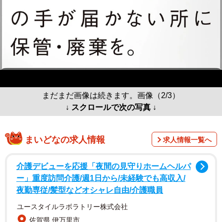
まだまだ画像は続きます。画像（2/3）
↓ スクロールで次の写真 ↓
まいどなの求人情報
求人情報一覧へ
介護デビューを応援「夜間の見守りホームヘルパ
ー」重度訪問介護/週1日から/未経験でも高収入/
夜勤専従/髪型などオシャレ自由/介護職員
ユースタイルラボラトリー株式会社
佐賀県 伊万里市