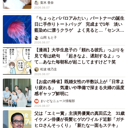
梨木 香奈
2026.08.07
「ちょっとババロアみたい」パートナーの誕生
日に手作りトートバッグ 完成まで1年 淡い
藍染めに漂うクラゲ よく見ると…「センスす
ごい」
山岡 もと子
2026.08.07
【漫画】大学生息子の「頼れる彼氏」っぷりを
見て母は絶句 「起きなよ、遅刻するよ」っ
て…あなた毎朝私が起こしてますけど？笑
松波 穂乃圭
2026.08.07
【お盆の帰省】既婚女性の半数以上が「日常よ
り疲れる」 気遣いや準備で深まる夫婦の温度
感ギャップ鮮明に
まいどなニュース情報部
2026.08.07
父は「エミー賞」主演男優賞の真田広之 31歳
イケメン俳優が長髪ヒゲのワイルド近影「ガチ
ヒロさんそっくり」「新たな一面もステキ」