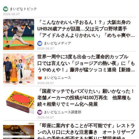
まいどなトピック
2026.08.07
「こんなかわいい子おるん！？」大阪出身の
UHB26歳アナが話題…父は元プロ野球選手
「アイドルさんよりかわいい」「めちゃ爽や
か」
まいどなメディア
2026.08.07
世界一周中に3度も出会った運命的カップル
口では言えない「ジョージアの熱い夜」に「も
うやめぇや！」藤井が猛ツッコミ連発【新婚さ
ん】
まいどなニュース
2026.08.07
「国産マッチでもバズりたい」願いかなった！
老舗メーカーの投稿が4100万再生 他業種も
続々相乗りでミーム化へ発展
まいどなニュース調査部
2026.08.07
「即座に案内することが不可能です」レストラ
ンの入り口に大きな注意書き オートリザーブ
からの予約を拒否するお断りに賛同者続々