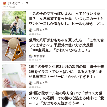
まいどなニュース
2026.08.07
「男の子のママっぽいよね」ってどういう意
味？ 女系家族で育った母 いつもスカートと
ワンピースしか着ないし、ヒールも好き どの
へんが…
山岡 もと子
2026.08.07
猫用の爪研ぎおもちゃを買ったら…「これで合
ってますか？」予想外の使い方が大反響
「100点満点」「かわいいからよし！」
梨木 香奈
2026.08.07
2歳半の長男と生後2カ月の次男の母 母子手帳
2冊をイラストでいっぱいに 見る人を楽しま
せる家族ストーリーに「かわいすぎる！」
山岡 もと子
2026.08.07
猫2匹が段ボール箱の取り合いで「ポコスカ猫
パンチ」の応酬 その後の心温まる結末に「愛
～！」「おばちゃん泣きそうや…」