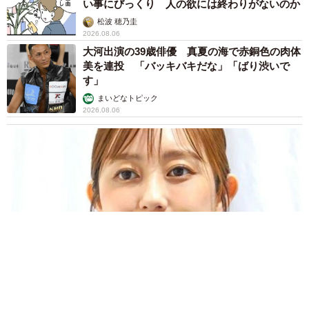
い事にびっくり 人の欲には終わりがないのか
松波 穂乃圭
2026.08.06
大河出演の39歳俳優 真夏の海で赤銅色の肉体
美を連投 「バッキバキだな」「ばり渋いで
す」
まいどなトピック
2026.08.06
「人生こそがバラエティー」 マレーシア移住を報告した菊地亜