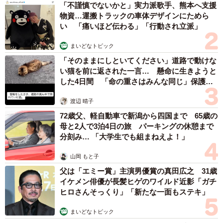
「不謹慎でないかと」実力派歌手、熊本へ支援
物資…運搬トラックの車体デザインにためら
い 「痛いほど伝わる」「行動され立派」
まいどなトピック
「そのままにしといてください」道路で動けな
い猫を前に返された一言… 懸命に生きようと
した4日間 「命の重さはみんな同じ」保護団
体代表の訴え
渡辺 晴子
72歳父、軽自動車で新潟から四国まで 65歳の
母と2人で3泊4日の旅 パーキングの休憩まで
分刻み… 「大学生でも組まねえよ！」
山岡 もと子
父は「エミー賞」主演男優賞の真田広之 31歳
イケメン俳優が長髪ヒゲのワイルド近影「ガチ
ヒロさんそっくり」「新たな一面もステキ」
まいどなトピック