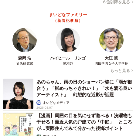
６位以降を見る
まいどなファミリー
（新着記事順）
森岡 浩
ハイヒール・リンゴ
大江 篤
姓氏研究家
漫才師
園田学園女子大学学長
もっと見る
あのちゃん、雨の日のショーパン姿に「雨が似
合う」「脚めっちゃきれい！」「水も滴る良い
アーティスト」 幻想的な近影が話題
まいどなメディア
2026.08.07
【漫画】周囲の目を気にせず遊べる！洗濯物も
干せる！最近人気の戸建ての「中庭」 ところ
が…実際住んでみて分かった後悔ポイント