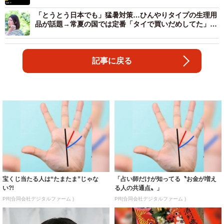
い」と期待の声も
「とうとう日本でも」猛暑対策…ひんやりタイプの生理用
品が話題→常夏の国では定番「タイで買いだめしてた」
「ずっと探してた」
記事に戻る
宝くじ当たる人は“たまたま”じゃな
「占い師だけが知ってる〝お金が増え
い?!
る人の共通点〟」
PR(合同会社デジタルファーム )
PR(合同会社デジタルファーム )