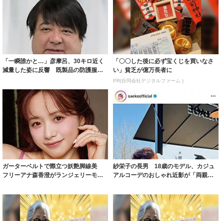
「一瞬誰かと…」彦摩呂、30キロ近く
「〇〇した後に必ず宝くじを買いなさ
減量した姿に反響 既製品の防護服が
い」貧乏が億万長者に
着られると...
PR(合同会社デジタルファーム )
ガーターベルトで際立つ妖艶脚線美
紗栄子の長男 18歳のモデル、カジュ
フリーアナ森香澄がランジェリーモデ
アルコーデのおしゃれ近影が「両親の
ルに ｢PE...
いいとこ取...