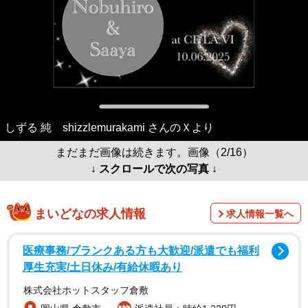
しずる 純 shizzlemurakami さんのＸより
まだまだ画像は続きます。画像（2/16）
↓ スクロールで次の写真 ↓
まいどなの求人情報
求人情報一覧へ
医療事務/ブランクある方も大歓迎/派遣でも福利
厚生充実/土日休み/有給休暇あり
株式会社ホットスタッフ倉敷