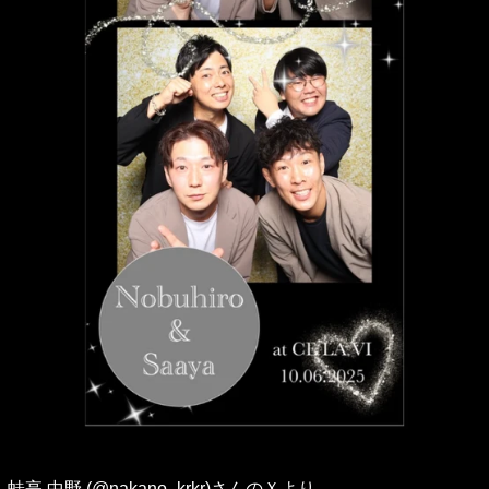
蛙亭 中野 (@nakano_krkr)さんのＸより