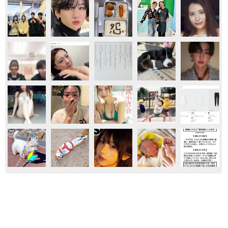
気になる
くるま
愛車は総走行距離17万キロのホンダレジェン
ド 「どなたか欲しい方が居たら」 大御所漫
才師が譲渡の意向
まいどなトピック
2026.08.06
自転車通行可の歩道 電動キックボードで走行
中、小学生とあわや衝突！ 「歩道走行は道交