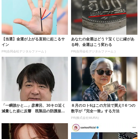
【当選】金運が上がる直前に起こるサ
あなたの金運はどう？宝くじに縁があ
イン
る時、金運はこう変わる
PR(合同会社デジタルファーム )
PR(合同会社デジタルファーム )
「一瞬誰かと…」彦摩呂、30キロ近く
８月のロト6はこの方法で買え!!６つの
減量した姿に反響 既製品の防護服が
数字が『完全一致』する方法
着られると...
PR(株式会社MURA)