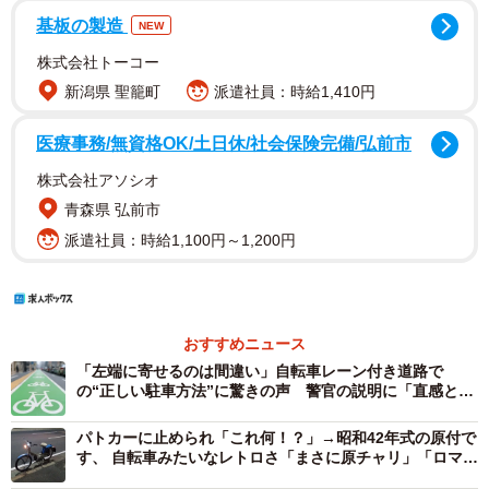
基板の製造
NEW
株式会社トーコー
新潟県 聖籠町
派遣社員：時給1,410円
医療事務/無資格OK/土日休/社会保険完備/弘前市
株式会社アソシオ
青森県 弘前市
派遣社員：時給1,100円～1,200円
おすすめニュース
「左端に寄せるのは間違い」自転車レーン付き道路で
の“正しい駐車方法”に驚きの声 警官の説明に「直感と逆
で混乱する」とSNSで話題に
パトカーに止められ「これ何！？」→昭和42年式の原付で
す、 自転車みたいなレトロさ「まさに原チャリ」「ロマン
の塊」