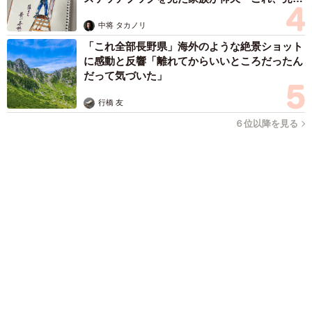
森岡 浩
ハイヒール・リンゴ
大江 篤
姓氏研究家
漫才師
園田学園女子大学学長
もっと見る
【漫画】「高い家賃を払えるのに、まだ欲し
い？」高級レジデンスの七夕飾り、書かれた願
い事にびっくり 人の欲には終わりがないのか
松波 穂乃圭
2026.08.06
大河出演の39歳俳優 真夏の海で赤銅色の肉体
美を連投 「バッキバキだな」「ばり渋いで
す」
まいどなトピック
2026.08.06
「人生こそがバラエティー」 マレーシア移住
を報告した菊地亜美 子どもの教育考え「小学
校へ入学するこのタイミングで挑戦」
まいどなトピック
2026.08.06