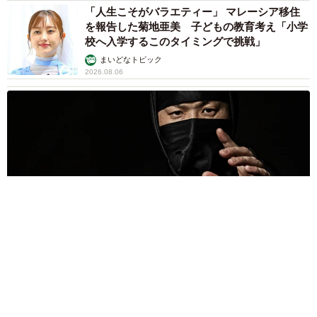
た犬さん、爆裂に拗ねた顔がかわいすぎ「鼻息
フスフス」「反則レベル」
椎名 碧
2026.08.06
コガネムシを見つめる猫とパパ、偶然生まれた
神々しい構図が「宗教画のよう」と話題 「尊
い」「ていうかライオンキング」
梨木 香奈
2026.08.06
髪をバッサリと切った飼い主が帰宅すると→愛
犬たちの反応に「ワンコ様でも戸惑うのね
（笑）」「困り顔がかわいい」
ANNA
2026.08.06
「誰かみたいにならなきゃ」 他人を正解にし
て生きてきた母親 自己主張が苦手な娘に教わ
った大切なこと【漫画】
海川 まこと
2026.08.06
「かわいいストーカーに追われています」甘え