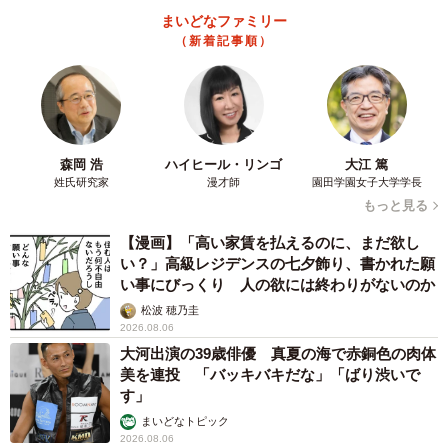
京都駅をぶらぶら→ホームの隅に何やら「ドロン」のポーズを
する忍者 この暑い中いったいなぜ？ 近づいてみたら…
「見つかるなんて未熟」
中将 タカノリ
2026.08.06
「明日ひま？」 知り合いから唐突なメッセー
ジ 用件次第で断ることもできる賢い返信文と
は？【漫画】
海川 まこと
2026.08.06
飼い主が食べているヨーグルトをもらえなかっ