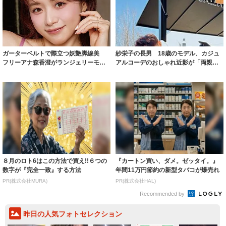
ガーターベルトで際立つ妖艶脚線美
紗栄子の長男 18歳のモデル、カジュ
フリーアナ森香澄がランジェリーモデ
アルコーデのおしゃれ近影が「両親の
ルに ｢PE...
いいとこ取...
８月のロト6はこの方法で買え!!６つの
『カートン買い、ダメ。ゼッタイ。』
数字が『完全一致』する方法
年間11万円節約の新型タバコが爆売れ
PR(株式会社MURA)
PR(株式会社HAL)
Recommended by
昨日の人気フォトセレクション