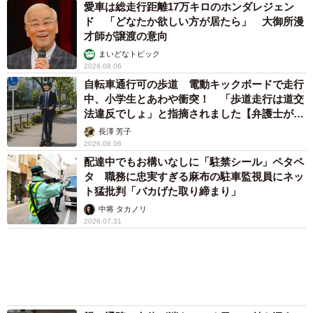
夫なの」「心配」被害車両の画像が拡散
まいどなトピック
2026.07.29
アクセスランキング
「不謹慎でないかと」実力派歌手、熊本へ支援
物資…運搬トラックの車体デザインにためら
い 「痛いほど伝わる」「行動され立派」
まいどなトピック