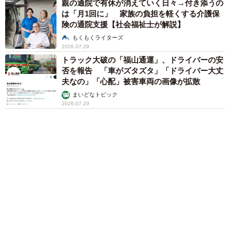
「そのままにしといてください」道路で動けな
い猫を前に返された一言… 懸命に生きようと
した4日間 「命の重さはみんな同じ」保護団
体代表の訴え
渡辺 晴子
72歳父、軽自動車で新潟から四国まで 65歳の
母と2人で3泊4日の旅 パーキングの休憩まで
分刻み… 「大学生でも組まねえよ！」
山岡 もと子
83歳父が骨折で入院 ３カ月の病院生活があま
りに退屈で「画用紙と色鉛筆持ってこい！」→
スケッチブックを見た家族が仰天「これ、売れ
ますよ…」
中将 タカノリ
「これ全部長野県」海外のような絶景ショット
に感動と反響「離れてからいいところだったん
だって気づいた」
行橋 友