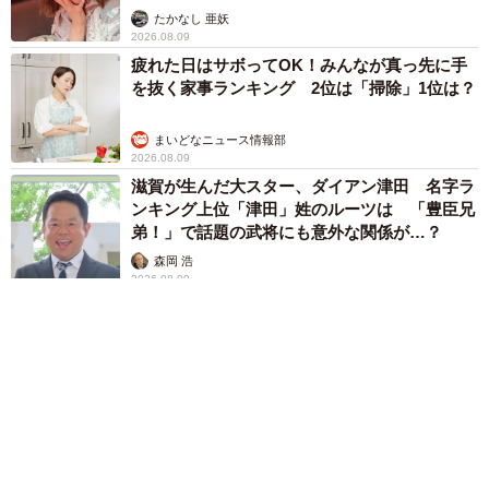
ャストに取材】
たかなし 亜妖
2026.08.09
疲れた日はサボってOK！みんなが真っ先に手
を抜く家事ランキング 2位は「掃除」1位は？
まいどなニュース情報部
2026.08.09
滋賀が生んだ大スター、ダイアン津田 名字ラ
ンキング上位「津田」姓のルーツは 「豊臣兄
弟！」で話題の武将にも意外な関係が…？
森岡 浩
2026.08.09
このトイレ、男性用と女性用どっち！？「おし
ゃれ」で「格好いい」デザインが生む笑えない
悲喜劇 本当に大事なのは目立つことではな
く…
高野 朋美
2026.08.09