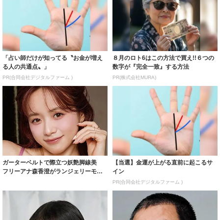
「占い師だけが知ってる〝お金が増え
８月のロト6はこの方法で買え!!６つの
る人の共通点〟」
数字が『完全一致』する方法
PR(合同会社デジタルファーム )
PR(株式会社MURA)
ガーターベルトで際立つ妖艶脚線美
【当選】金運が上がる直前に起こるサ
フリーアナ森香澄がランジェリーモデ
イン
ルに ｢PE...
PR(合同会社デジタルファーム )