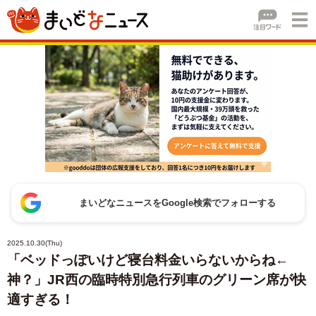
まいどなニュースをGoogle検索でフォローする
2025.10.30(Thu)
「ベッドっぽいけど寝台料金いらないからね←
神？」JR西の臨時特別急行列車のグリーン席が快
適すぎる！