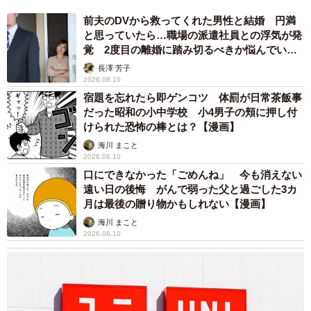
前夫のDVから救ってくれた男性と結婚 円満
と思っていたら…職場の派遣社員との浮気が発
覚 2度目の離婚に踏み切るべきか悩んでいま
す【夫婦関係修復カウンセラーが解説】
長澤 芳子
2026.08.10
宿題を忘れたら即ゲンコツ 体罰が日常茶飯事
だった昭和の小中学校 小4男子の頬に押し付
けられた恐怖の棒とは？【漫画】
海川 まこと
2026.08.10
口にできなかった「ごめんね」 今も消えない
遠い日の後悔 がんで弱った父と過ごした3カ
月は最後の贈り物かもしれない【漫画】
海川 まこと
2026.08.10