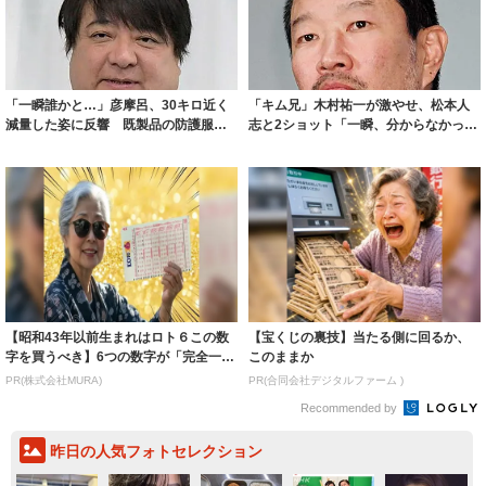
「一瞬誰かと…」彦摩呂、30キロ近く
「キム兄」木村祐一が激やせ、松本人
減量した姿に反響 既製品の防護服が
志と2ショット「一瞬、分からなかった
着られると...
わ」「テキ...
【昭和43年以前生まれはロト６この数
【宝くじの裏技】当たる側に回るか、
字を買うべき】6つの数字が「完全一
このままか
致」する方...
PR(株式会社MURA)
PR(合同会社デジタルファーム )
Recommended by
昨日の人気フォトセレクション