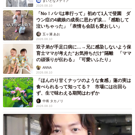
まいどなメディア
2026.08.10
「No！パパは車行って」初めて1人で登園 ダ
ウン症の4歳娘の成長に思わず涙…「感動して
泣いちゃった」「表情も会話も愛おしい」
五ヶ瀬 あお
2026.08.10
双子弟が手足口病に…→兄に感染しないよう保
育士ママが考えた“お気持ちだけ”隔離 「ママ
の頑張りが伝わる」「可愛いふたり」
ANNA
2026.08.10
「ほんのり甘くナッツのような食感」蓮の実は
食べられるって知ってる？ 市場には出回ら
ず、生で味わえる期間はわずか
中将 タカノリ
2026.08.10