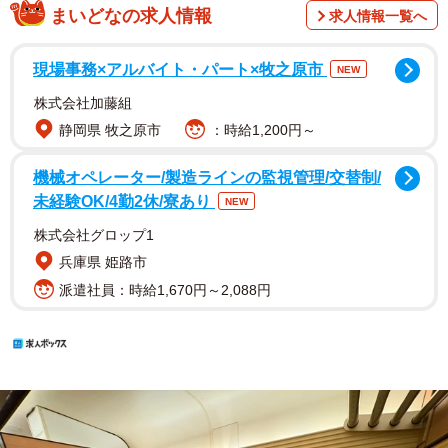
まいどなの求人情報
求人情報一覧へ
現場事務×アルバイト・パート×牧之原市
NEW
株式会社加藤組
静岡県 牧之原市
：時給1,200円～
機械オペレーター/製造ラインの監視管理/交替制/
未経験OK/4勤2休/寮あり
NEW
株式会社グロップ1
兵庫県 姫路市
派遣社員：時給1,670円～2,088円