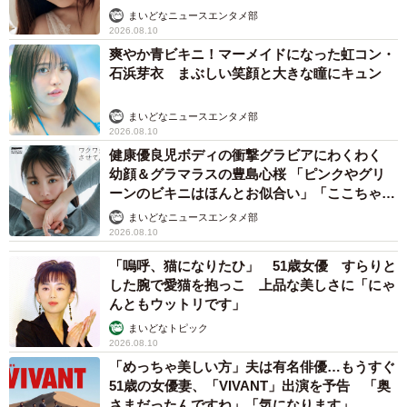
「桃ダイナマイトがすごい」
まいどなニュースエンタメ部
2026.08.10
爽やか青ビキニ！マーメイドになった虹コン・
石浜芽衣 まぶしい笑顔と大きな瞳にキュン
まいどなニュースエンタメ部
2026.08.10
健康優良児ボディの衝撃グラビアにわくわく
幼顔＆グラマラスの豊島心桜 「ピンクやグリ
ーンのビキニはほんとお似合い」「ここちゃん
天使 また可愛くなった」
まいどなニュースエンタメ部
2026.08.10
「嗚呼、猫になりたひ」 51歳女優 すらりと
した腕で愛猫を抱っこ 上品な美しさに「にゃ
んともウットリです」
まいどなトピック
2026.08.10
「めっちゃ美しい方」夫は有名俳優…もうすぐ
51歳の女優妻、「VIVANT」出演を予告 「奥
さまだったんですね」「気になります」