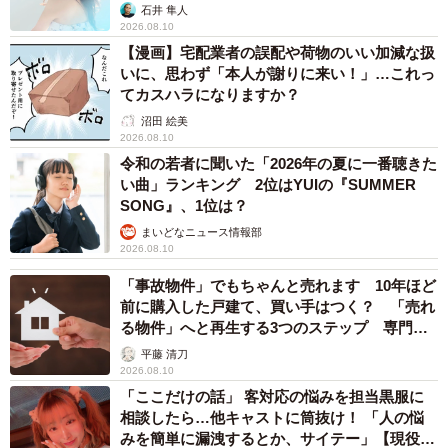
石井 隼人
2026.08.10
【漫画】宅配業者の誤配や荷物のいい加減な扱
いに、思わず「本人が謝りに来い！」…これっ
てカスハラになりますか？
沼田 絵美
2026.08.10
令和の若者に聞いた「2026年の夏に一番聴きた
い曲」ランキング 2位はYUIの『SUMMER
SONG』、1位は？
まいどなニュース情報部
2026.08.10
「事故物件」でもちゃんと売れます 10年ほど
前に購入した戸建て、買い手はつく？ 「売れ
る物件」へと再生する3つのステップ 専門家
が解説
平藤 清刀
2026.08.10
「ここだけの話」 客対応の悩みを担当黒服に
相談したら…他キャストに筒抜け！ 「人の悩
みを簡単に漏洩するとか、サイテー」【現役キ