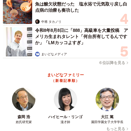
魚は酸欠状態だった 塩水浴で元気取り戻し白
点病の治療も奏功した
中将 タカノリ
令和8年8月8日に「888」高級車を大量投稿 ア
メリカ生まれタレント「何台所有してるんです
か」「LMカッコよすぎ」
まいどなメディア
６位以降を見る
まいどなファミリー
（新着記事順）
森岡 浩
ハイヒール・リンゴ
大江 篤
姓氏研究家
漫才師
園田学園女子大学学長
もっと見る