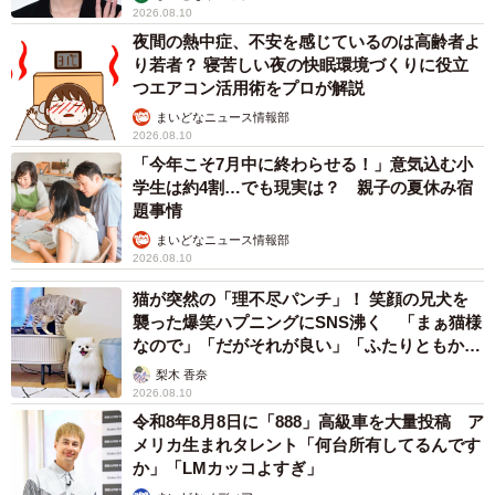
2026.08.10
夜間の熱中症、不安を感じているのは高齢者よ
り若者？ 寝苦しい夜の快眠環境づくりに役立
つエアコン活用術をプロが解説
まいどなニュース情報部
2026.08.10
「今年こそ7月中に終わらせる！」意気込む小
学生は約4割…でも現実は？ 親子の夏休み宿
題事情
まいどなニュース情報部
2026.08.10
猫が突然の「理不尽パンチ」！ 笑顔の兄犬を
襲った爆笑ハプニングにSNS沸く 「まぁ猫様
なので」「だがそれが良い」「ふたりともかわ
いいね」
梨木 香奈
2026.08.10
令和8年8月8日に「888」高級車を大量投稿 ア
メリカ生まれタレント「何台所有してるんです
か」「LMカッコよすぎ」