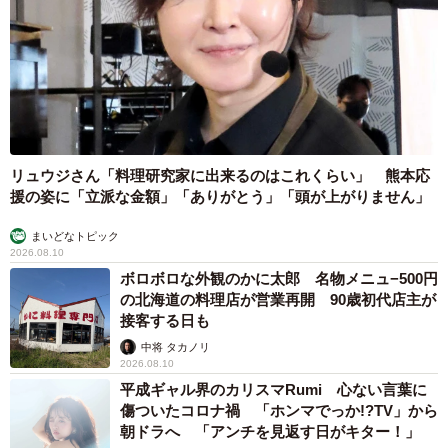
リュウジさん「料理研究家に出来るのはこれくらい」 熊本応
援の姿に「立派な金額」「ありがとう」「頭が上がりません」
まいどなトピック
2026.08.10
ボロボロな外観のかに太郎 名物メニュ−500円
の北海道の料理店が営業再開 90歳初代店主が
接客する日も
中将 タカノリ
2026.08.10
平成ギャル界のカリスマRumi 心ない言葉に
傷ついたコロナ禍 「ホンマでっか!?TV」から
朝ドラへ 「アンチを見返す日がキター！」