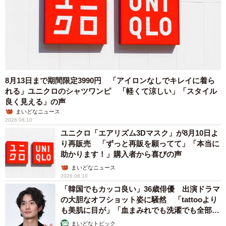
8月13日まで期間限定3990円 「アイロンなしでキレイに着ら
れる」ユニクロのシャツワンピ 「軽くて涼しい」「スタイル
良く見える」の声
まいどなニュース
2026.08.10
ユニクロ「エアリズム3Dマスク」が8月10日よ
り再販売 「ずっと再販を願ってて」「本当に
助かります！」購入者から喜びの声
まいどなニュース
2026.08.10
「韓国でもカッコ良い」36歳俳優 出演ドラマ
の大胆なオフショット姿に騒然 「tattooより
も美肌に目が」「血まみれでも洗濯でも全部か
っこいい」
まいどなトピック