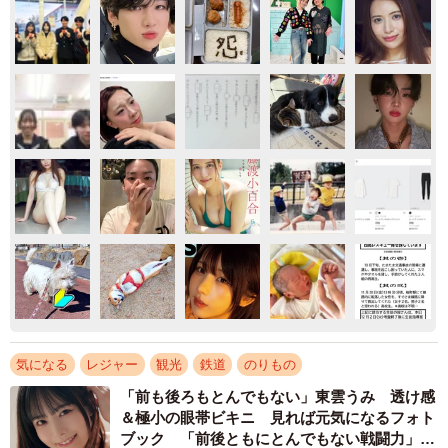
気になる
レジャー
観光
鉄道
のりもの
「前も後ろもとんでもない」東雲うみ 透け感
＆極小の眼帯ビキニ 見れば元気になるフォト
ブック 「前後ともにとんでもない戦闘力」