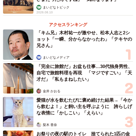
まいどなトピック
2026.08.10
アクセスランキング
「キム兄」木村祐一が激やせ、松本人志と2シ
ョット「一瞬、分からなかったわ」「テキヤの
兄さん」
まいどなメディア
「完全に旅館だ」お盆も仕事…30代独身男性、
自宅で旅館料理を再現 「マジですごい」「天
才だ」「私もまねしたい」
金井 かおる
愛猫が水を飲むたびに褒め続けた結果→「今か
ら飲むよ！」と飼い主を呼ぶように 誇らしげ
な表情に「かしこい」「えらい」
梨木 香奈
お祭りの夜の駅のトイレ 捨てられた1匹の金