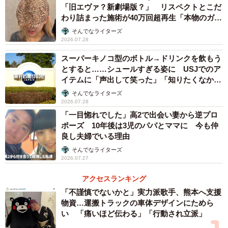
「旧エヴァ？新劇場版？」 リスペクトとこだ
わり詰まった施術が40万回超再生「本物のガチ
勢」
そんでなライターズ
2026.07.28
スーパーキノコ型のボトル→ドリンクを飲もう
とすると……シュールすぎる姿に USJでのア
イテムに「声出して笑った」「知りたくなかっ
た真実」
そんでなライターズ
2026.07.28
「一目惚れでした」高2で出会い妻から逆プロ
ポーズ 10年後は3児のパパとママに 今も仲
良し夫婦でいる理由
そんでなライターズ
2026.07.27
アクセスランキング
「不謹慎でないかと」実力派歌手、熊本へ支援
物資…運搬トラックの車体デザインにためら
い 「痛いほど伝わる」「行動され立派」