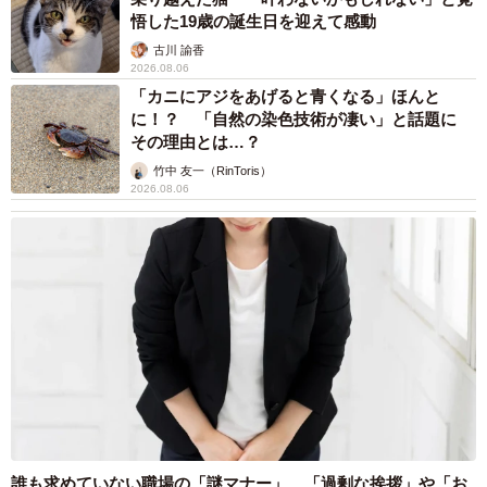
悟した19歳の誕生日を迎えて感動
古川 諭香
2026.08.06
「カニにアジをあげると青くなる」ほんと
に！？ 「自然の染色技術が凄い」と話題に
その理由とは…？
竹中 友一（RinToris）
2026.08.06
誰も求めていない職場の「謎マナー」、「過剰な挨拶」や「お