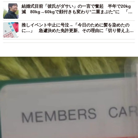
結婚式目前「彼氏がダサい」の一言で奮起 半年で20kg
減 80kg→60kgで顔付きも変わり“二重まぶた”に 「整
形？」「彼氏変えた？」と騒然
推しイベント中止に号泣→「今日のために髪を染めたの
に…」 急遽決めた免許更新、その理由に「切り替え上
手」「ポジティブで素敵」