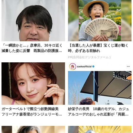
「一瞬誰かと…」彦摩呂、30キロ近く
【当選した人が暴露】宝くじ運が動く
減量した姿に反響 既製品の防護服が
時、必ずある前触れ
着られると...
PR(合同会社デジタルファーム )
ガーターベルトで際立つ妖艶脚線美
紗栄子の長男 18歳のモデル、カジュ
フリーアナ森香澄がランジェリーモデ
アルコーデのおしゃれ近影が「両親の
ルに ｢PE...
いいとこ取...