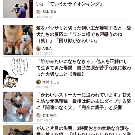
い」「ていうかライオンキング」
梨木 香奈
2026.08.06
髪をバッサリと切った飼い主が帰宅すると→愛
犬たちの反応に「ワンコ様でも戸惑うのね
（笑）」「困り顔がかわいい」
ANNA
2026.08.06
「誰かみたいにならなきゃ」 他人を正解にし
て生きてきた母親 自己主張が苦手な娘に教わ
った大切なこと【漫画】
海川 まこと
2026.08.06
「かわいいストーカーに追われています」甘え
ん坊な元保護猫 最後は飼い主にダイブする姿
に「間違いなく犬」「完全に親子」と反響
梨木 香奈
2026.08.06
がんと片目の失明、3時間おきの壮絶な介護を
乗り越えた猫 「叶わないかもしれない」と覚