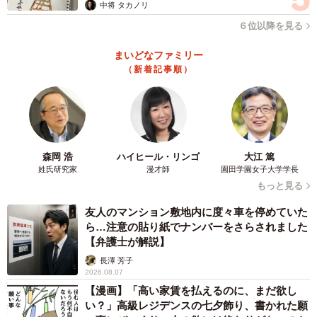
中将 タカノリ
６位以降を見る
まいどなファミリー
（新着記事順）
森岡 浩
ハイヒール・リンゴ
大江 篤
姓氏研究家
漫才師
園田学園女子大学学長
もっと見る
友人のマンション敷地内に度々車を停めていた
ら…注意の貼り紙でナンバーをさらされました
【弁護士が解説】
長澤 芳子
2026.08.07
【漫画】「高い家賃を払えるのに、まだ欲し
い？」高級レジデンスの七夕飾り、書かれた願