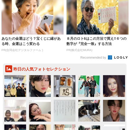
あなたの金運はどう？宝くじに縁があ
８月のロト6はこの方法で買え!!６つの
る時、金運はこう変わる
数字が『完全一致』する方法
PR(合同会社デジタルファーム )
PR(株式会社MURA)
Recommended by
昨日の人気フォトセレクション