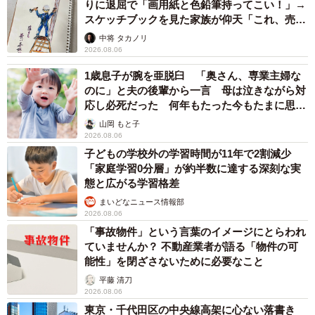
りに退屈で「画用紙と色鉛筆持ってこい！」→
スケッチブックを見た家族が仰天「これ、売れ
ますよ…」
中将 タカノリ
2026.08.06
1歳息子が腕を亜脱臼 「奥さん、専業主婦な
のに」と夫の後輩から一言 母は泣きながら対
応し必死だった 何年もたった今もたまに思い
出し…
山岡 もと子
2026.08.06
子どもの学校外の学習時間が11年で2割減少
「家庭学習0分層」が約半数に達する深刻な実
態と広がる学習格差
まいどなニュース情報部
2026.08.06
「事故物件」という言葉のイメージにとらわれ
ていませんか？ 不動産業者が語る「物件の可
能性」を閉ざさないために必要なこと
平藤 清刀
2026.08.06
東京・千代田区の中央線高架に心ない落書き