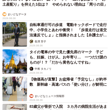
土産配り」を抑えた1位は？ やめられない理由は「周りの目」
まいどなデータ
2026.08.06
自転車通行可の歩道 電動キックボードで走行
中、小学生とあわや衝突！ 「歩道走行は道交
法違反でしょ」と指摘されました【弁護士が解
説】
長澤 芳子
2026.08.06
タイの電車の中で見た優先席のマーク 子ど
も、妊娠、けが人、お年寄り… 一つだけ謎の
ものが！？「だから黄色なんですね」
中将 タカノリ
2026.08.06
【物価高が直撃】お盆帰省「予定なし」が約半
数 新幹線・高速バスの「使い分け」が鮮明に
まいどなニュース情報部
2026.08.06
83歳父が骨折で入院 ３カ月の病院生活があま