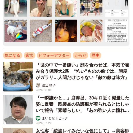
気になる
家族
ビフォーアフター
からだ
歴史
「世の中で一番嫌い」顔を合わせば、本気で噛
み合う保護犬2匹 “怖い”ものの前では、態度
がガラリ…人間だけじゃない「敵の敵は味方」
渡辺 晴子
2026.08.04
「一瞬誰かと…」彦摩呂、30キロ近く減量した
姿に反響 既製品の防護服が着られるとはしゃ
いで報告「素晴らしい」「芯の強い人に憧れま
す」
まいどなトピック
2026.07.29
女性客「綾波レイみたいな色にして」→美容師