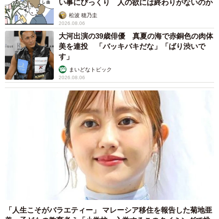
い事にびっくり 人の欲には終わりがないのか
松波 穂乃圭
2026.08.06
大河出演の39歳俳優 真夏の海で赤銅色の肉体
美を連投 「バッキバキだな」「ばり渋いで
す」
まいどなトピック
2026.08.06
「人生こそがバラエティー」 マレーシア移住を報告した菊地亜