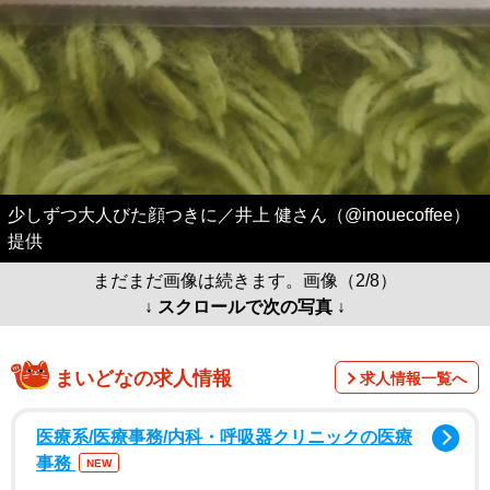
少しずつ大人びた顔つきに／井上 健さん（@inouecoffee）
提供
まだまだ画像は続きます。画像（2/8）
↓ スクロールで次の写真 ↓
まいどなの求人情報
求人情報一覧へ
医療系/医療事務/内科・呼吸器クリニックの医療
事務
NEW