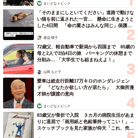
まいどなトピック
「そのままにしといてください」道路で動けな
い猫を前に返された一言… 懸命に生きようと
した4日間 「命の重さはみんな同じ」保護団
体代表の訴え
渡辺 晴子
72歳父、軽自動車で新潟から四国まで 65歳の
母と2人で3泊4日の旅 パーキングの休憩まで
分刻み… 「大学生でも組まねえよ！」
山岡 もと子
愛車は総走行距離17万キロのホンダレジェン
ド 「どなたか欲しい方が居たら」 大御所漫
才師が譲渡の意向
まいどなトピック
83歳父が骨折で入院 ３カ月の病院生活があま
りに退屈で「画用紙と色鉛筆持ってこい！」→
スケッチブックを見た家族が仰天「これ、売れ
ますよ…」