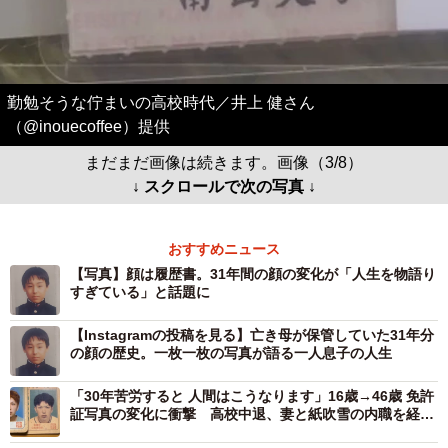
勤勉そうな佇まいの高校時代／井上 健さん
（@inouecoffee）提供
まだまだ画像は続きます。画像（3/8）
↓ スクロールで次の写真 ↓
おすすめニュース
【写真】顔は履歴書。31年間の顔の変化が「人生を物語り
すぎている」と話題に
【Instagramの投稿を見る】亡き母が保管していた31年分
の顔の歴史。一枚一枚の写真が語る一人息子の人生
「30年苦労すると 人間はこうなります」16歳→46歳 免許
証写真の変化に衝撃 高校中退、妻と紙吹雪の内職を経
て…「最後の顔が1番カッコいい」20万いいね