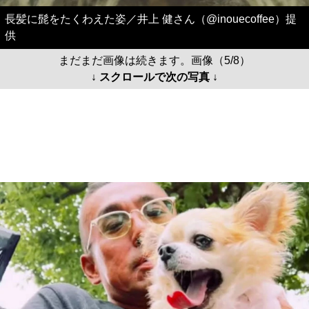
長髪に髭をたくわえた姿／井上 健さん（@inouecoffee）提
供
まだまだ画像は続きます。画像（5/8）
↓ スクロールで次の写真 ↓