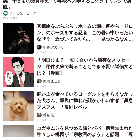
美 子どもの教育考え「小学校へ入学するこのタイミングで挑
戦」
まいどなトピック
2026.08.06
京都駅をぶらぶら→ホームの隅に何やら「ドロ
ン」のポーズをする忍者 この暑い中いったい
なぜ？ 近づいてみたら… 「見つかるなんて
未熟」
中将 タカノリ
2026.08.06
「明日ひま？」 知り合いから唐突なメッセー
ジ 用件次第で断ることもできる賢い返信文と
は？【漫画】
海川 まこと
2026.08.06
飼い主が食べているヨーグルトをもらえなかっ
た犬さん、爆裂に拗ねた顔がかわいすぎ「鼻息
フスフス」「反則レベル」
椎名 碧
2026.08.06
コガネムシを見つめる猫とパパ、偶然生まれた
神々しい構図が「宗教画のよう」と話題 「尊